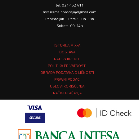
tel: 021 452 411
mix.nsmaloprodaja@gmail.com
Ponedeljak – Petak: 10h-18h
Subota: 09-14h
ISTORIJA MIX-A
DOSTAVA
RATE & KREDITI
POLITIKA PRIVATNOSTI
OBRADA PODATAKA O LIČNOSTI
PRAVNI PODACI
USLOVI KORIŠĆENJA
NAČINI PLAĆANJA