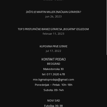
ZAŠTO JE MARTIN MILLER ZNAČAJAN GITARISTA?
jun 24, 2023
TOP 3 PRISTUPAČNE IBANEZ GITARE SA „BOGATIM“ IZGLEDOM
februar 11, 2023
KUPOVINA PRVE GITARE
jul 17, 2022
KONTAKT PODACI
BEOGRAD
Makedonska 30
tel: 011 2620 478
mix.bgmaloprodaja@gmail.com
Ponedeljak – Petak: 10h-18h
Subota: 09-14h
NOVI SAD
Futoška 36-38