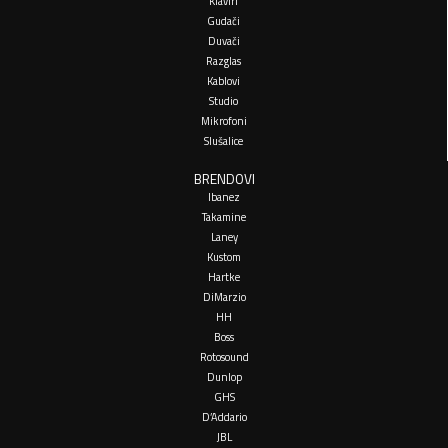
Klaviri
Gudači
Duvači
Razglas
Kablovi
Studio
Mikrofoni
Slušalice
BRENDOVI
Ibanez
Takamine
Laney
Kustom
Hartke
DiMarzio
HH
Boss
Rotosound
Dunlop
GHS
D’Addario
JBL