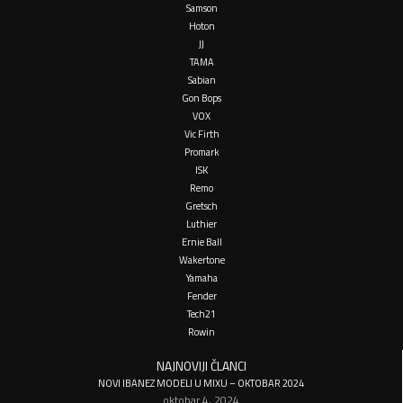
Samson
Hoton
JJ
TAMA
Sabian
Gon Bops
VOX
Vic Firth
Promark
ISK
Remo
Gretsch
Luthier
Ernie Ball
Wakertone
Yamaha
Fender
Tech21
Rowin
NAJNOVIJI ČLANCI
NOVI IBANEZ MODELI U MIXU – OKTOBAR 2024
oktobar 4, 2024