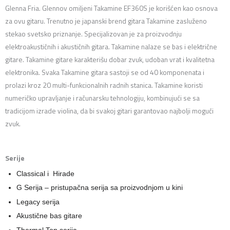
Glenna Fria. Glennov omiljeni Takamine EF360S je korišćen kao osnova
za ovu gitaru. Trenutno je japanski brend gitara Takamine zasluženo
stekao svetsko priznanje. Specijalizovan je za proizvodnju
elektroakustičnih i akustičnih gitara. Takamine nalaze se bas i električne
gitare. Takamine gitare karakterišu dobar zvuk, udoban vrat i kvalitetna
elektronika. Svaka Takamine gitara sastoji se od 40 komponenata i
prolazi kroz 20 multi-funkcionalnih radnih stanica. Takamine koristi
numeričko upravljanje i računarsku tehnologiju, kombinujući se sa
tradicijom izrade violina, da bi svakoj gitari garantovao najbolji mogući
zvuk.
Serije
Classical i Hirade
G Serija – pristupačna serija sa proizvodnjom u kini
Legacy serija
Akustične bas gitare
Thermal Top serija