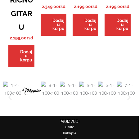
2.349,00
rsd
2.199,00
rsd
2.199,00
rsd
GITAR
Dodaj
Dodaj
Dodaj
u
u
u
U
korpu
korpu
korpu
2.199,00
rsd
Dodaj
u
korpu
PROIZVODI
Gitare
Bubnjevi