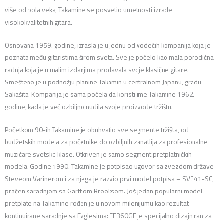
više od pola veka, Takamine se posvetio umetnosti izrade
visokokvalitetnih gitara.
Osnovana 1959. godine, izrasla je u jednu od vodećih kompanija koja je
poznata među gitaristima širom sveta. Sve je počelo kao mala porodična
radnja koja je u malim izdanjima prodavala svoje klasične gitare.
Smešteno je u podnožju planine Takamin u centralnom Japanu, gradu
Sakašita. Kompanija je sama počela da koristi ime Takamine 1962.
godine, kada je već ozbiljno nudila svoje proizvode tržištu.
Početkom 90-ih Takamine je obuhvatio sve segmente tržišta, od
budžetskih modela za početnike do ozbiljnih zanatlija za profesionalne
muzičare svetske klase. Otkriven je samo segment pretplatničkih
modela. Godine 1990. Takamine je potpisao ugovor sa zvezdom države
Steveom Varinerom i za njega je razvio prvi model potpisa – SV341-SC,
praćen saradnjom sa Garthom Brooksom. Još jedan popularni model
pretplate na Takamine rođen je u novom milenijumu kao rezultat
kontinuirane saradnje sa Eaglesima: EF360GF je specijalno dizajniran za