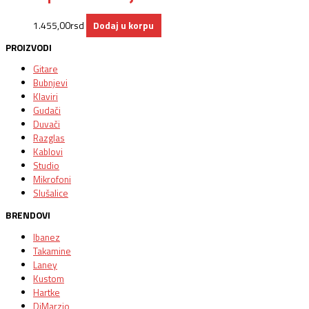
1.455,00
rsd
Dodaj u korpu
PROIZVODI
Gitare
Bubnjevi
Klaviri
Gudači
Duvači
Razglas
Kablovi
Studio
Mikrofoni
Slušalice
BRENDOVI
Ibanez
Takamine
Laney
Kustom
Hartke
DiMarzio