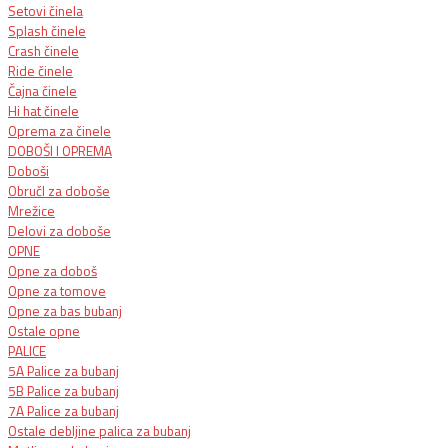
Setovi činela
Splash činele
Crash činele
Ride činele
Čajna činele
Hi hat činele
Oprema za činele
DOBOŠI I OPREMA
Doboši
ObručI za doboše
Mrežice
Delovi za doboše
OPNE
Opne za doboš
Opne za tomove
Opne za bas bubanj
Ostale opne
PALICE
5A Palice za bubanj
5B Palice za bubanj
7A Palice za bubanj
Ostale debljine palica za bubanj