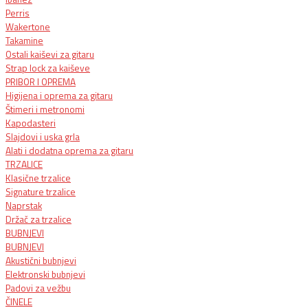
Perris
Wakertone
Takamine
Ostali kaiševi za gitaru
Strap lock za kaiševe
PRIBOR I OPREMA
Higijena i oprema za gitaru
Štimeri i metronomi
Kapodasteri
Slajdovi i uska grla
Alati i dodatna oprema za gitaru
TRZALICE
Klasične trzalice
Signature trzalice
Naprstak
Držač za trzalice
BUBNJEVI
BUBNJEVI
Akustični bubnjevi
Elektronski bubnjevi
Padovi za vežbu
ČINELE