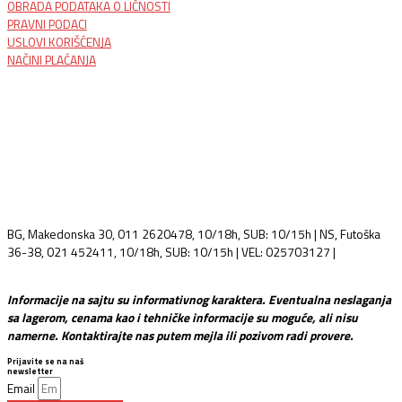
OBRADA PODATAKA O LIČNOSTI
PRAVNI PODACI
USLOVI KORIŠĆENJA
NAČINI PLAĆANJA
BG, Makedonska 30, 011 2620478, 10/18h, SUB: 10/15h | NS, Futoška
36-38, 021 452411, 10/18h, SUB: 10/15h | VEL: 025703127 |
info@mixmusic-company.com
Informacije na sajtu su informativnog karaktera. Eventualna neslaganja
sa lagerom, cenama kao i tehničke informacije su moguće, ali nisu
namerne. Kontaktirajte nas putem mejla ili pozivom radi provere.
Prijavite se na naš
newsletter
Email