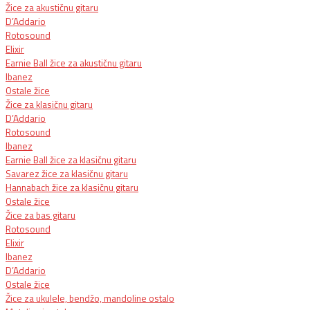
Žice za akustičnu gitaru
D’Addario
Rotosound
Elixir
Earnie Ball žice za akustičnu gitaru
Ibanez
Ostale žice
Žice za klasičnu gitaru
D’Addario
Rotosound
Ibanez
Earnie Ball žice za klasičnu gitaru
Savarez žice za klasičnu gitaru
Hannabach žice za klasičnu gitaru
Ostale žice
Žice za bas gitaru
Rotosound
Elixir
Ibanez
D’Addario
Ostale žice
Žice za ukulele, bendžo, mandoline ostalo