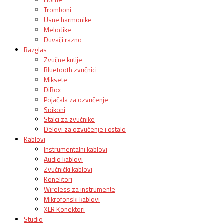
Tromboni
Usne harmonike
Melodike
Duvači razno
Razglas
Zvučne kutije
Bluetooth zvučnici
Miksete
DiBox
Pojačala za ozvučenje
Spikoni
Stalci za zvučnike
Delovi za ozvučenje i ostalo
Kablovi
Instrumentalni kablovi
Audio kablovi
Zvučnički kablovi
Konektori
Wireless za instrumente
Mikrofonski kablovi
XLR Konektori
Studio