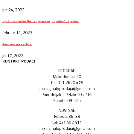
jun 24, 2023
top 3 pristupačne Ibanez gitare sa „bogatim“ izgledom
februar 11, 2023
Kupovina prve gitare
jul 17, 2022
KONTAKT PODACI
BEOGRAD
Makedonska 30
tel: 011 2620 478
mix.bgmaloprodaja@gmail.com
Ponedeljak – Petak: 10h-18h
Subota: 09-14h
NOVI SAD
Futoška 36-38
tel: 021 452 411
mix.nsmaloprodaja@gmail.com