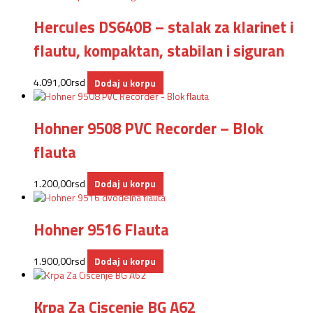
Hercules DS640B – stalak za klarinet i
flautu, kompaktan, stabilan i siguran
4.091,00
rsd
Dodaj u korpu
Hohner 9508 PVC Recorder – Blok
flauta
1.200,00
rsd
Dodaj u korpu
Hohner 9516 Flauta
1.900,00
rsd
Dodaj u korpu
Krpa Za Ciscenje BG A62