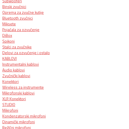
Subwooferi
Binski zvučnici
Oprema za zvučne kutije
Bluetooth zvučnici
Miksete
Pojačala za ozvučenje
DiBox
Spikoni
Stalci za zvučnike
Delovi za ozvučenje i ostalo
KABLOVI
Instrumentalni kablovi
Audio kablovi
Zvučnički kablovi
Konektori
Wireless za instrumente
Mikrofonski kablovi
XLR Konektori
STUDIO
Mikrofoni
Kondenzatorski mikrofoni
Dinamički mikrofoni
BežIčni mikrofoni