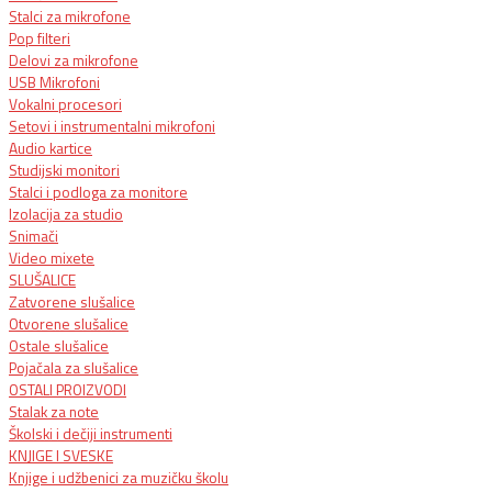
Stalci za mikrofone
Pop filteri
Delovi za mikrofone
USB Mikrofoni
Vokalni procesori
Setovi i instrumentalni mikrofoni
Audio kartice
Studijski monitori
Stalci i podloga za monitore
Izolacija za studio
Snimači
Video mixete
SLUŠALICE
Zatvorene slušalice
Otvorene slušalice
Ostale slušalice
Pojačala za slušalice
OSTALI PROIZVODI
Stalak za note
Školski i dečiji instrumenti
KNJIGE I SVESKE
Knjige i udžbenici za muzičku školu