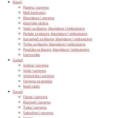
Klaviri
Pianina i oprema
Midi kontroleri
Klavijature i oprema
Klavirske stolice
Stalci za klavire, klavijature I sintisajzere
Pedale za klavire, klavijature I sintisajzere
Ispravljači za klavire, klavijature I sintisajzere
Torbe za klavire, klavijature I sintisajzere
Pojačala za klavire, klavijature I sintisajzere
Harmonike
Gudači
Violine i oprema
Viole i oprema
Violončela i oprema
Oprema za gudače
Notni stalci
Duvači
Flaute i oprema
Klarineti i oprema
Trube i oprema
Saksofoni i oprema
Horne