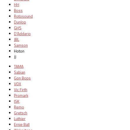
HH
Boss
Rotosound
Dunlop
GHS
D’Addario
JBL
Samson
Hoton
JJ
TAMA
Sabian
Gon Bops
VOX
Vic Firth
Promark
ISK
Remo
Gretsch
Luthier
Ernie Ball