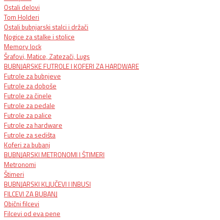
Ostali delovi
Tom Holderi
Ostali bubnjarski stalci i držači
Nogice za stalke i stolice
Memory lock
Šrafovi, Matice, Zatezači, Lugs
BUBNJARSKE FUTROLE I KOFERI ZA HARDWARE
Futrole za bubnjeve
Futrole za doboše
Futrole za činele
Futrole za pedale
Futrole za palice
Futrole za hardware
Futrole za sedišta
Koferi za bubanj
BUBNJARSKI METRONOMI I ŠTIMERI
Metronomi
Štimeri
BUBNJARSKI KLJUČEVI I INBUSI
FILCEVI ZA BUBANJ
Obični filcevi
Filcevi od eva pene