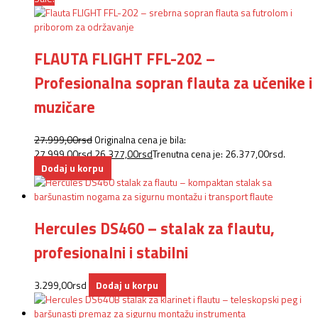
FLAUTA FLIGHT FFL-202 –
Profesionalna sopran flauta za učenike i
muzičare
27.999,00
rsd
Originalna cena je bila:
27.999,00rsd.
26.377,00
rsd
Trenutna cena je: 26.377,00rsd.
Dodaj u korpu
Hercules DS460 – stalak za flautu,
profesionalni i stabilni
3.299,00
rsd
Dodaj u korpu