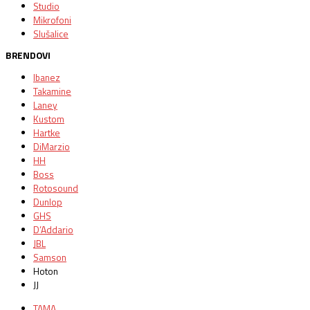
Studio
Mikrofoni
Slušalice
BRENDOVI
Ibanez
Takamine
Laney
Kustom
Hartke
DiMarzio
HH
Boss
Rotosound
Dunlop
GHS
D’Addario
JBL
Samson
Hoton
JJ
TAMA