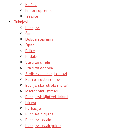
Kaiševi
Pribor i oprema
Trzalice
Bubnjevi
Bubnjevi
Činele
Doboši i oprema
Opne
Palice
Pedale
Stalci za činele
Stalci za doboše
Stolice za bubanj i delovi
Rampe i ostali delovi
Bubnjarske futrole i koferi
Metronomi i štimeri
Bubnjarski ključevi i inbusi
Filcevi
Perkusije
Bubnjevi higijena
Bubnjevi ostalo
Bubnjevi ostali pribor