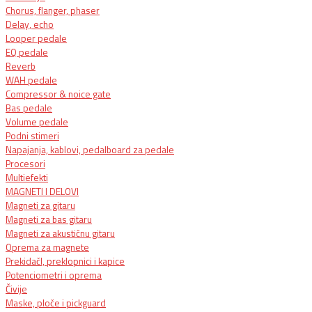
Chorus, flanger, phaser
Delay, echo
Looper pedale
EQ pedale
Reverb
WAH pedale
Compressor & noice gate
Bas pedale
Volume pedale
Podni stimeri
Napajanja, kablovi, pedalboard za pedale
Procesori
Multiefekti
MAGNETI I DELOVI
Magneti za gitaru
Magneti za bas gitaru
Magneti za akustičnu gitaru
Oprema za magnete
PrekidačI, preklopnici i kapice
Potenciometri i oprema
Čivije
Maske, ploče i pickguard