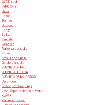
QC8 Filcevi
PERKUSIJE
Daire
Kahoni
Đembe
Bongosi
Konge
Šejkeri
Timbale
Tarabuke
Torbe za perkusije
Zvona
Stalci za perkusije
Ostale perkusije
BUBNJEVI OSTALO
BUBNJEVI HIGIJENA
BUBNJEVI OSTALI PRIBOR
Defenderi
Šrafovi, Podlošci, Lugs
Čaše, Tepisi, Nalepnice, Merch
KLAVIRI
Pianina i oprema
Klavijature i oprema