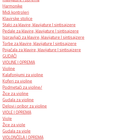
Harmonike
Midi kontroleri
Klavirske stolice
Stalci za klavire, klavijature I sintisajzere
Pedale za klavire, klavijature I sintisajzere
Ispravljači za klavire, klavijature I sintisajzere
Torbe za klavire, klavijature I sintisajzere
Pojačala za klavire, klavijature I sintisajzere
GUDAČI
VIOLINE I OPREMA
Violine
Kalafonijumi za violine
Koferi za violine
Podmetači za violine/
Žice za violine
Gudala za violine
Delovi i pribor za violine
VIOLE I OPREMA
Viole
Žice za viole
Gudala za viole
VIOLONČELA I OPREMA