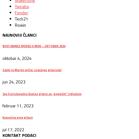
Wakertone
Yamaha
Fender
Tech21
Rowin
NAJNOVIJI ČLANCI
NOVI IBANEZ MODELI U MIXU – OKTOBAR 2024
oktobar 4, 2024
Zašto je Martin miller značajan gitarista?
jun 24, 2023
top 3 pristupačne Ibanez gitare sa „bogatim“ izgledom
februar 11, 2023
Kupovina prve gitare
jul 17, 2022
KONTAKT PODACI