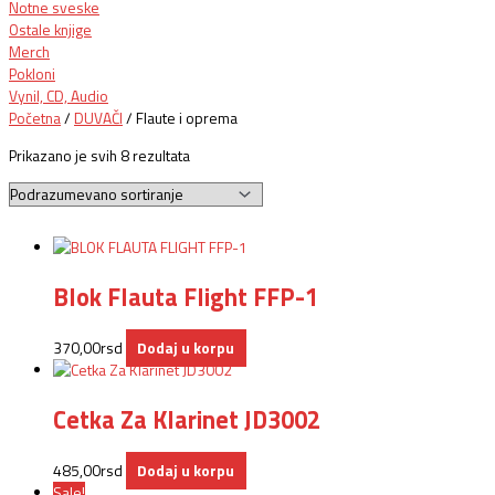
Notne sveske
Ostale knjige
Merch
Pokloni
Vynil, CD, Audio
Početna
/
DUVAČI
/ Flaute i oprema
Prikazano je svih 8 rezultata
Blok Flauta Flight FFP-1
370,00
rsd
Dodaj u korpu
Cetka Za Klarinet JD3002
485,00
rsd
Dodaj u korpu
Sale!