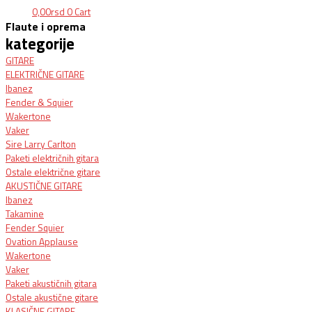
0,00
rsd
0
Cart
Flaute i oprema
kategorije
GITARE
ELEKTRIČNE GITARE
Ibanez
Fender & Squier
Wakertone
Vaker
Sire Larry Carlton
Paketi električnih gitara
Ostale električne gitare
AKUSTIČNE GITARE
Ibanez
Takamine
Fender Squier
Ovation Applause
Wakertone
Vaker
Paketi akustičnih gitara
Ostale akustične gitare
KLASIČNE GITARE