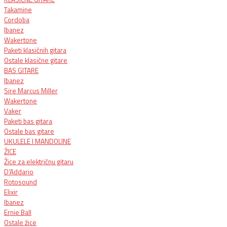
Takamine
Cordoba
Ibanez
Wakertone
Paketi klasičnih gitara
Ostale klasične gitare
BAS GITARE
Ibanez
Sire Marcus Miller
Wakertone
Vaker
Paketi bas gitara
Ostale bas gitare
UKULELE I MANDOLINE
ŽICE
Žice za električnu gitaru​
D’Addario
Rotosound
Elixir
Ibanez
Ernie Ball
Ostale žice