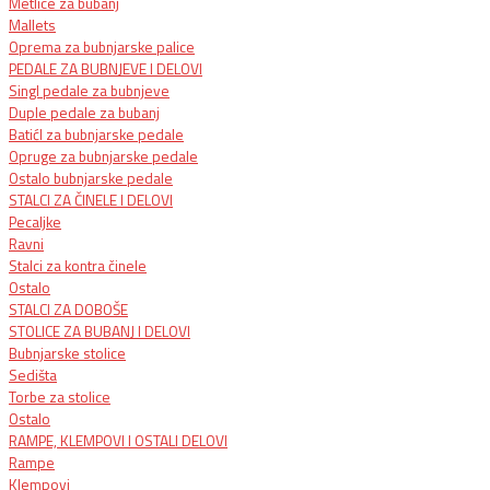
Metlice za bubanj
Mallets
Oprema za bubnjarske palice
PEDALE ZA BUBNJEVE I DELOVI
Singl pedale za bubnjeve
Duple pedale za bubanj
BatićI za bubnjarske pedale
Opruge za bubnjarske pedale
Ostalo bubnjarske pedale
STALCI ZA ČINELE I DELOVI
Pecaljke
Ravni
Stalci za kontra činele
Ostalo
STALCI ZA DOBOŠE
STOLICE ZA BUBANJ I DELOVI
Bubnjarske stolice
Sedišta
Torbe za stolice
Ostalo
RAMPE, KLEMPOVI I OSTALI DELOVI
Rampe
Klempovi