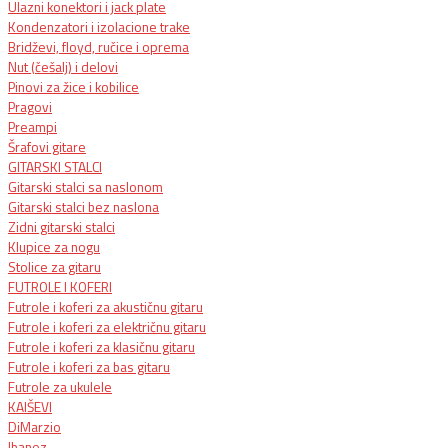
Ulazni konektori i jack plate
Kondenzatori i izolacione trake
Bridževi, floyd, ručice i oprema
Nut (češalj) i delovi
Pinovi za žice i kobilice
Pragovi
Preampi
Šrafovi gitare
GITARSKI STALCI
Gitarski stalci sa naslonom
Gitarski stalci bez naslona
Zidni gitarski stalci
Klupice za nogu
Stolice za gitaru
FUTROLE I KOFERI
Futrole i koferi za akustičnu gitaru
Futrole i koferi za električnu gitaru
Futrole i koferi za klasičnu gitaru
Futrole i koferi za bas gitaru
Futrole za ukulele
KAIŠEVI
DiMarzio
Ibanez