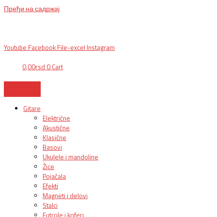
Пређи на садржај
BG, Makedonska 30,
011 2620478, PON/PET: 10/18h, SUB: 10/
15h| NS,
Futoška 36-38,
021 452411, 10-18h, SUB 10h-15h
| VEL:
025703127
|
info@mixmusic-company.com
|
Youtube
Facebook
File-excel
Instagram
0,00
rsd
0
Cart
Gitare
Električne
Akustične
Klasične
Basovi
Ukulele i mandoline
Žice
Pojačala
Efekti
Magneti i delovi
Stalci
Futrole i koferi