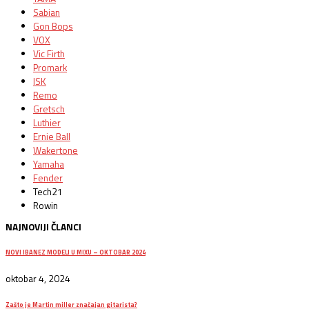
Sabian
Gon Bops
VOX
Vic Firth
Promark
ISK
Remo
Gretsch
Luthier
Ernie Ball
Wakertone
Yamaha
Fender
Tech21
Rowin
NAJNOVIJI ČLANCI
NOVI IBANEZ MODELI U MIXU – OKTOBAR 2024
oktobar 4, 2024
Zašto je Martin miller značajan gitarista?