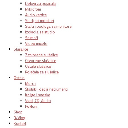
Delovi za pojačala
Mikrofoni
Audio kartice
Studijski monitori
Stalci i podloga za monitore
Izolacija za studio
Snimači
Video mixete
Slušalice
Zatvorene slušalice
Otvorene slušalice
Ostale slušalice
Pojačala za slušalice
Ostalo
Merch
Školski i dečiji instrumenti
Knjige i sveske
Vynil, CD, Audio
Pokloni
Shop
B/Vlog
Kontakt