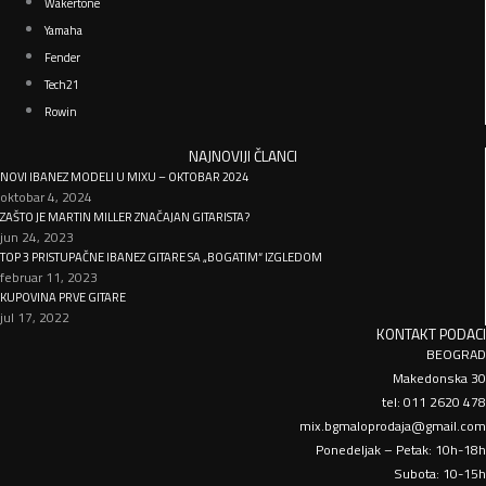
Wakertone
Yamaha
Fender
Tech21
Rowin
NAJNOVIJI ČLANCI
NOVI IBANEZ MODELI U MIXU – OKTOBAR 2024
oktobar 4, 2024
ZAŠTO JE MARTIN MILLER ZNAČAJAN GITARISTA?
jun 24, 2023
TOP 3 PRISTUPAČNE IBANEZ GITARE SA „BOGATIM“ IZGLEDOM
februar 11, 2023
KUPOVINA PRVE GITARE
jul 17, 2022
KONTAKT PODACI
BEOGRAD
Makedonska 30
tel: 011 2620 478
mix.bgmaloprodaja@gmail.com
Ponedeljak – Petak: 10h-18h
Subota: 10-15h