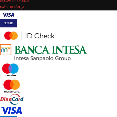
USLOVI KORIŠĆENJA
NAČINI PLAĆANJA