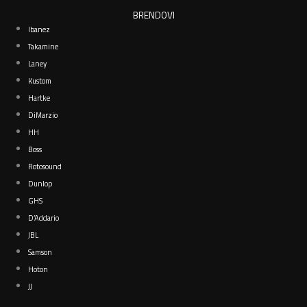
BRENDOVI
Ibanez
Takamine
Laney
Kustom
Hartke
DiMarzio
HH
Boss
Rotosound
Dunlop
GHS
D’Addario
JBL
Samson
Hoton
JJ