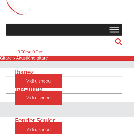
0,00
rsd
0
Cart
Gitare > Akustične gitare
Ibanez
Vidi u shopu
Takamine
Vidi u shopu
Fender Squier
Vidi u shopu