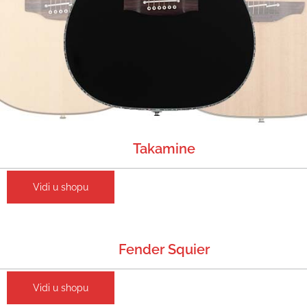
Takamine
Vidi u shopu
Fender Squier
Vidi u shopu