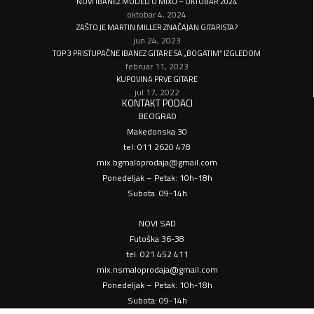
NOVI IBANEZ MODELI U MIXU – OKTOBAR 2024
oktobar 4, 2024
ZAŠTO JE MARTIN MILLER ZNAČAJAN GITARISTA?
jun 24, 2023
TOP 3 PRISTUPAČNE IBANEZ GITARE SA „BOGATIM“ IZGLEDOM
februar 11, 2023
KUPOVINA PRVE GITARE
jul 17, 2022
KONTAKT PODACI
BEOGRAD
Makedonska 30
tel: 011 2620 478
mix.bgmaloprodaja@gmail.com
Ponedeljak – Petak: 10h-18h
Subota: 09-14h
NOVI SAD
Futoška 36-38
tel: 021 452 411
mix.nsmaloprodaja@gmail.com
Ponedeljak – Petak: 10h-18h
Subota: 09-14h