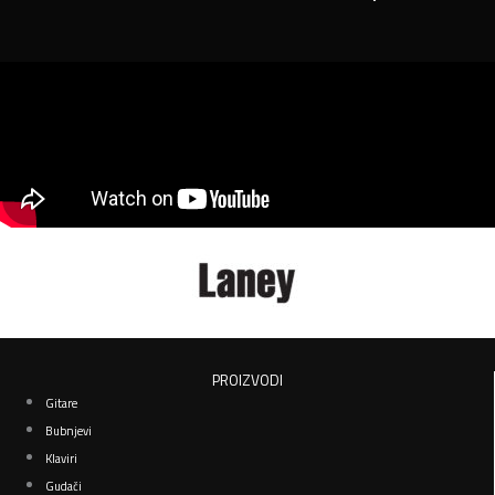
PROIZVODI
Gitare
Bubnjevi
Klaviri
Gudači