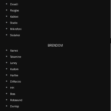
Duvači
Razglas
Kablovi
Studio
Mikrofoni
Slušalice
BRENDOVI
Ibanez
Takamine
Laney
Kustom
Hartke
DiMarzio
HH
Boss
Rotosound
Dunlop