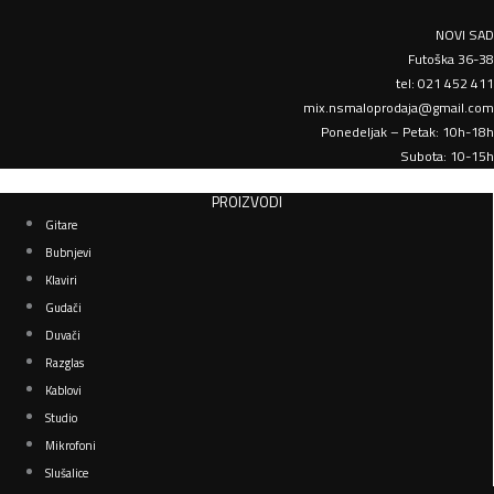
NOVI SAD
Futoška 36-38
tel: 021 452 411
mix.nsmaloprodaja@gmail.com
Ponedeljak – Petak: 10h-18h
Subota: 10-15h
PROIZVODI
Gitare
Bubnjevi
Klaviri
Gudači
Duvači
Razglas
Kablovi
Studio
Mikrofoni
Slušalice