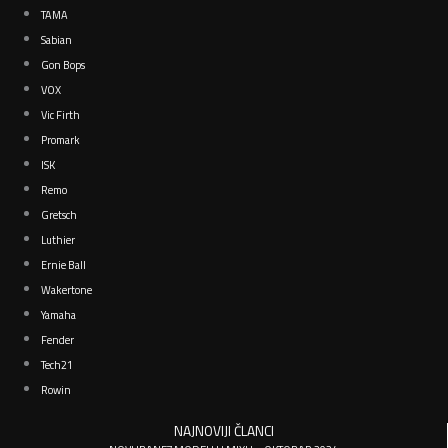
TAMA
Sabian
Gon Bops
VOX
Vic Firth
Promark
ISK
Remo
Gretsch
Luthier
Ernie Ball
Wakertone
Yamaha
Fender
Tech21
Rowin
NAJNOVIJI ČLANCI