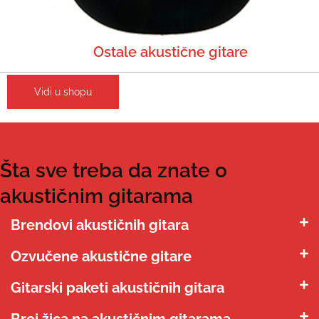
Ostale akustične gitare
Vidi u shopu
Šta sve treba da znate o
akustičnim gitarama
Brendovi akustičnih gitara
Ozvučene akustične gitare
Gitarski paketi akustičnih gitara