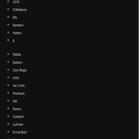
GHS
D’Addario
JBL
Samson
Hoton
JJ
TAMA
Sabian
Gon Bops
VOX
Vic Firth
Promark
ISK
Remo
Gretsch
Luthier
Ernie Ball