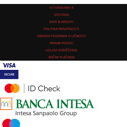
ISTORIJA MIX-A
DOSTAVA
RATE & KREDITI
POLITIKA PRIVATNOSTI
OBRADA PODATAKA O LIČNOSTI
PRAVNI PODACI
USLOVI KORIŠĆENJA
NAČINI PLAĆANJA