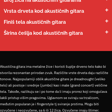
Broj žica na akustičnim gitarama
Vrsta drveta kod akustičnih gitara
Finiš tela akustičnih gitara
Širina češlja kod akustičnih gitara
Akustična gitara ima metalne žice i koristi šuplje drveno telo kako bi
stvorila rezonantan prirodan zvuk. Različite vrste drveta daju različite
tonove. Najpopularniji oblik akustične gitare je dreadnought (veliko
telo) ali postoje i srednje (jumbo) kao i male (grand concert) veličine
tela. Takođe, razlikuju se i po tome da li imaju prorez koji omogućava
lakši pristup višim pragovima. Uglavnom se sviraju sa trzalicom,
međutim popularan je i fingerstyle tj sviranje prstima. Mogu biti
ozvučene i neozvučene, sa 6 ili 12 žica. Ozvučene imaju štimer.