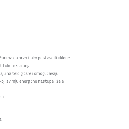
čarima da brzo i lako postave ili uklone
st tokom sviranja.
raju na telo gitare i omogućavaju
oji sviraju energične nastupe i žele
ma.
a.