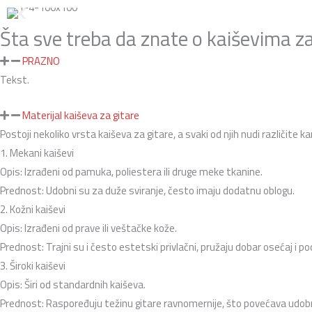
Šta sve treba da znate o kaiševima za
PRAZNO
Tekst.
Materijal kaiševa za gitare
Postoji nekoliko vrsta kaiševa za gitare, a svaki od njih nudi različite k
1. Mekani kaiševi
Opis: Izrađeni od pamuka, poliestera ili druge meke tkanine.
Prednost: Udobni su za duže sviranje, često imaju dodatnu oblogu.
2. Kožni kaiševi
Opis: Izrađeni od prave ili veštačke kože.
Prednost: Trajni su i često estetski privlačni, pružaju dobar osećaj i po
3. Široki kaiševi
Opis: Širi od standardnih kaiševa.
Prednost: Raspoređuju težinu gitare ravnomernije, što povećava udob