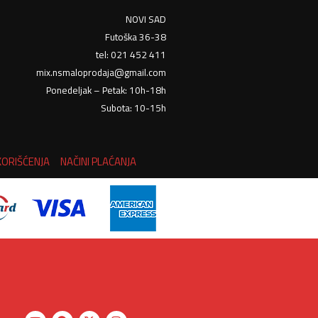
NOVI SAD
Futoška 36-38
tel: 021 452 411
mix.nsmaloprodaja@gmail.com
Ponedeljak – Petak: 10h-18h
Subota: 10-15h
KORIŠĆENJA
NAČINI PLAĆANJA
Y
F
X
I