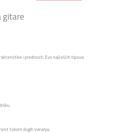
 gitare
arakteristike i prednosti. Evo najčešćih tipova:
dršku.
nost tokom dugih sviranja.