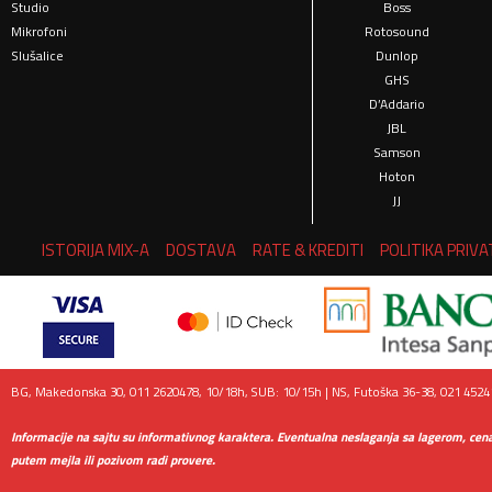
Studio
Boss
Mikrofoni
Rotosound
Slušalice
Dunlop
GHS
D’Addario
JBL
Samson
Hoton
JJ
ISTORIJA MIX-A
DOSTAVA
RATE & KREDITI
POLITIKA PRIV
BG, Makedonska 30, 011 2620478, 10/18h, SUB: 10/15h | NS, Futoška 36-38, 021 45241
Informacije na sajtu su informativnog karaktera. Eventualna neslaganja sa lagerom, cen
putem mejla ili pozivom radi provere.