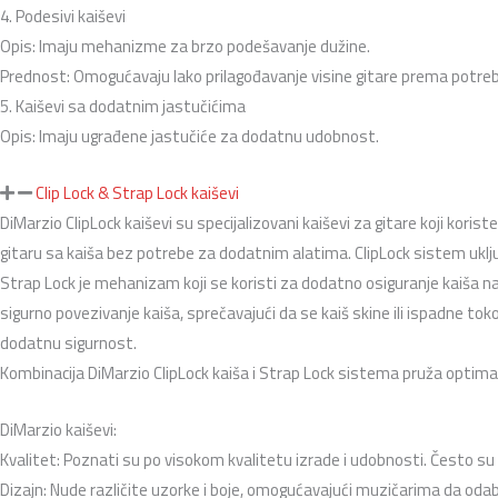
4. Podesivi kaiševi
Opis: Imaju mehanizme za brzo podešavanje dužine.
Prednost: Omogućavaju lako prilagođavanje visine gitare prema potr
5. Kaiševi sa dodatnim jastučićima
Opis: Imaju ugrađene jastučiće za dodatnu udobnost.
Clip Lock & Strap Lock kaiševi
DiMarzio ClipLock kaiševi su specijalizovani kaiševi za gitare koji kori
gitaru sa kaiša bez potrebe za dodatnim alatima. ClipLock sistem uklj
Strap Lock je mehanizam koji se koristi za dodatno osiguranje kaiša na
sigurno povezivanje kaiša, sprečavajući da se kaiš skine ili ispadne to
dodatnu sigurnost.
Kombinacija DiMarzio ClipLock kaiša i Strap Lock sistema pruža optima
DiMarzio kaiševi:
Kvalitet: Poznati su po visokom kvalitetu izrade i udobnosti. Često su
Dizajn: Nude različite uzorke i boje, omogućavajući muzičarima da odab