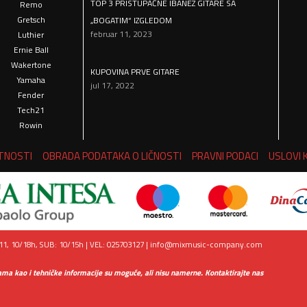
TOP 3 PRISTUPAČNE IBANEZ GITARE SA
Remo
Gretsch
„BOGATIM“ IZGLEDOM
februar 11, 2023
Luthier
Ernie Ball
Wakertone
KUPOVINA PRVE GITARE
Yamaha
jul 17, 2022
Fender
Tech21
Rowin
ATNOSTI
OBRADA PODATAKA O LIČNOSTI
PRAVNI PODACI
USLOVI 
1, 10/18h, SUB: 10/15h | VEL: 025703127 |
info@mixmusic-company.com
ama kao i tehničke informacije su moguće, ali nisu namerne. Kontaktirajte nas