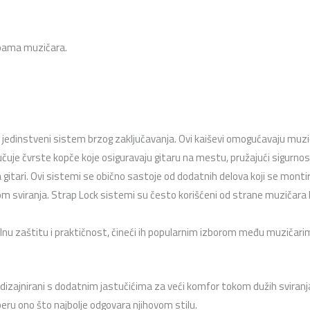
ebama muzičara.
ste jedinstveni sistem brzog zaključavanja. Ovi kaiševi omogućavaju muzi
učuje čvrste kopče koje osiguravaju gitaru na mestu, pružajući sigurno
 gitari. Ovi sistemi se obično sastoje od dodatnih delova koji se monti
kom sviranja. Strap Lock sistemi su često korišćeni od strane muzičara k
lnu zaštitu i praktičnost, čineći ih popularnim izborom među muzičari
 dizajnirani s dodatnim jastučićima za veći komfor tokom dužih sviranj
eru ono što najbolje odgovara njihovom stilu.