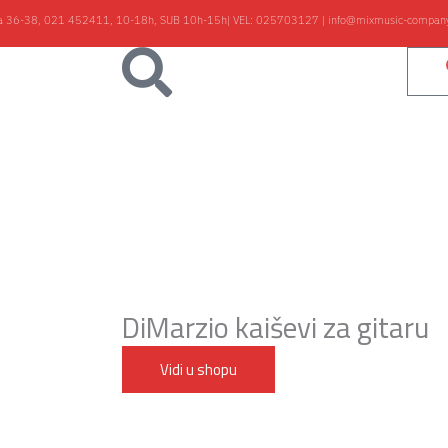
ka 36-38,
021 452411, 10-18h, SUB 10h-15h
| VEL:
025703127
|
info@mixmusic-compan
aviri
Gudači
blovi
Studio
hop
B/Vlog
Kontakt
DiMarzio kaiševi za gitaru
Vidi u shopu