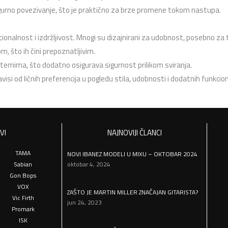
igurno povezivanje, što je praktično za brze promene tokom nastupa.
ionalnost i izdržljivost. Mnogi su dizajnirani za udobnost, posebno za 
om, što ih čini prepoznatljivim.
istemima, što dodatno osigurava sigurnost prilikom sviranja.
si od ličnih preferencija u pogledu stila, udobnosti i dodatnih funkcion
VI
NAJNOVIJI ČLANCI
TAMA
NOVI IBANEZ MODELI U MIXU – OKTOBAR 2024
Sabian
oktobar 4, 2024
Gon Bops
VOX
ZAŠTO JE MARTIN MILLER ZNAČAJAN GITARISTA?
Vic Firth
jun 24, 2023
Promark
ISK