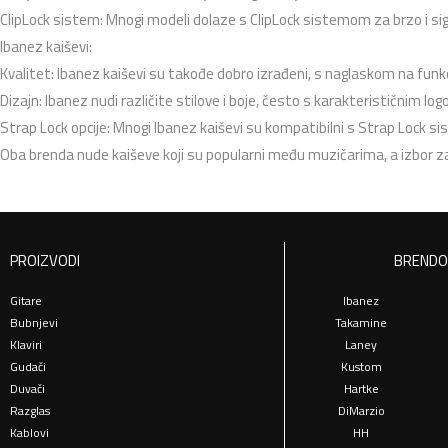
ClipLock sistem: Mnogi modeli dolaze s ClipLock sistemom za brzo i s
Ibanez kaiševi:
Kvalitet: Ibanez kaiševi su takođe dobro izrađeni, s naglaskom na funkc
Dizajn: Ibanez nudi različite stilove i boje, često s karakterističnim log
Strap Lock opcije: Mnogi Ibanez kaiševi su kompatibilni s Strap Lock s
Oba brenda nude kaiševe koji su popularni među muzičarima, a izbor zavi
PROIZVODI
BRENDO
Gitare
Ibanez
Bubnjevi
Takamine
Klaviri
Laney
Gudači
Kustom
Duvači
Hartke
Razglas
DiMarzio
Kablovi
HH