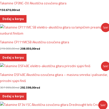
Takamine CP3NC-OV Akustična ozvučena gitara
150.670,00
rsd
Dodaj u korpu
Originalna
Trenutna
Sale!
cena
cena
je
je:
bila:
208.050,00rsd.
219.000,00rsd.
Takamine CP771MCSB Akustična ozvučena gitara
219.000,00
rsd
208.050,00
rsd
Dodaj u korpu
Originalna
Trenutna
Sale!
cena
cena
je
je:
Takamine DSF48C Akustična ozvučena gitara – masivna smreka i palisandar,
bila:
292.599,00rsd.
307.999,00rsd.
prirodni sjajni finiš
307.999,00
rsd
292.599,00
rsd
Dodaj u korpu
Originalna
Trenutna
Sale!
cena
cena