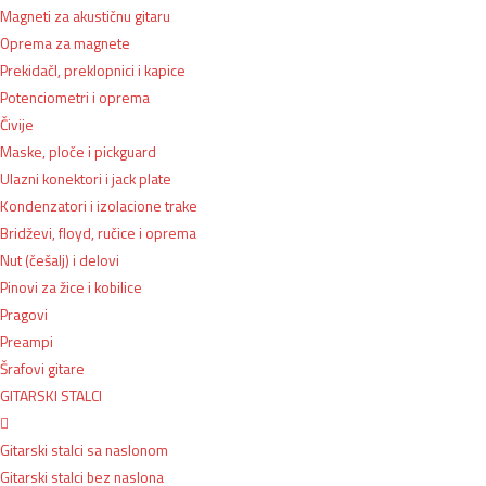
Magneti za akustičnu gitaru
Oprema za magnete
PrekidačI, preklopnici i kapice
Potenciometri i oprema
Čivije
Maske, ploče i pickguard
Ulazni konektori i jack plate
Kondenzatori i izolacione trake
Bridževi, floyd, ručice i oprema
Nut (češalj) i delovi
Pinovi za žice i kobilice
Pragovi
Preampi
Šrafovi gitare
GITARSKI STALCI
Gitarski stalci sa naslonom
Gitarski stalci bez naslona