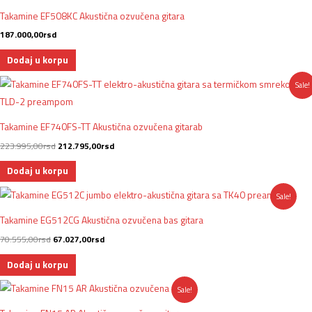
Takamine EF508KC Akustična ozvučena gitara
187.000,00
rsd
Dodaj u korpu
Originalna
Trenutna
Sale!
cena
cena
je
je:
bila:
212.795,00rsd.
223.995,00rsd.
Takamine EF740FS-TT Akustična ozvučena gitarab
223.995,00
rsd
212.795,00
rsd
Dodaj u korpu
Originalna
Trenutna
Sale!
cena
cena
je
je:
Takamine EG512CG Akustična ozvučena bas gitara
bila:
67.027,00rsd.
70.555,00rsd.
70.555,00
rsd
67.027,00
rsd
Dodaj u korpu
Originalna
Trenutna
Sale!
cena
cena
je
je: