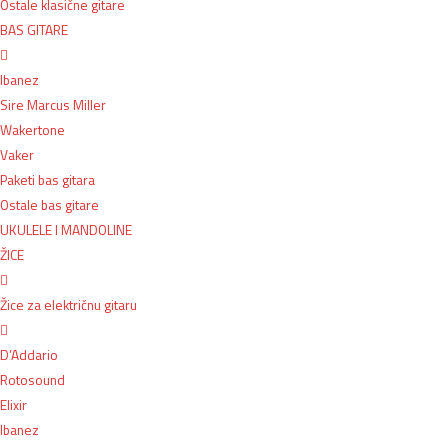
Ostale klasične gitare
BAS GITARE
Ibanez
Sire Marcus Miller
Wakertone
Vaker
Paketi bas gitara
Ostale bas gitare
UKULELE I MANDOLINE
ŽICE
Žice za električnu gitaru​
D’Addario
Rotosound
Elixir
Ibanez