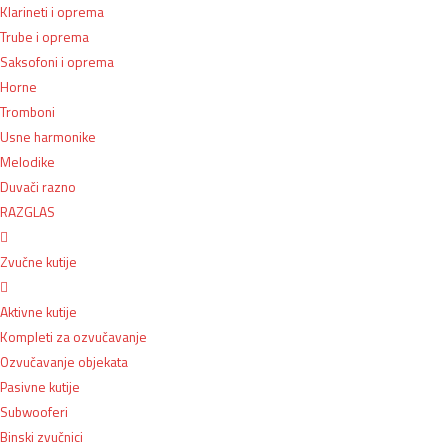
Klarineti i oprema
Trube i oprema
Saksofoni i oprema
Horne
Tromboni
Usne harmonike
Melodike
Duvači razno
RAZGLAS
Zvučne kutije
Aktivne kutije
Kompleti za ozvučavanje
Ozvučavanje objekata
Pasivne kutije
Subwooferi
Binski zvučnici