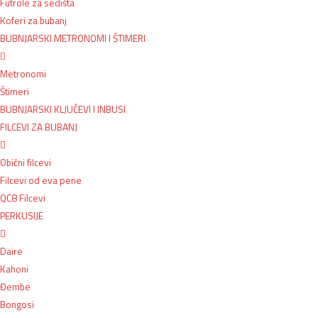
Futrole za sedišta
Koferi za bubanj
BUBNJARSKI METRONOMI I ŠTIMERI
Metronomi
Štimeri
BUBNJARSKI KLJUČEVI I INBUSI
FILCEVI ZA BUBANJ
Obični filcevi
Filcevi od eva pene
QC8 Filcevi
PERKUSIJE
Daire
Kahoni
Đembe
Bongosi