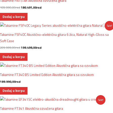
Takamine FN15 AR Akustična ozvučena gitara
bila:
180.491,00rsd.
189.990,00rsd.
189.990,00
rsd
180.491,00
rsd
Dodaj u korpu
Originalna
Trenutna
Sale!
cena
cena
je
je:
Takamine FSF40C Akustično-električna gitara 6 žica, Natural High-Gloss sa
bila:
199.499,00rsd.
209.999,00rsd.
Soft Case
209.999,00
rsd
199.499,00
rsd
Dodaj u korpu
Takamine FT340 BS Limited Edition Akustična gitara sa ozvukom
189.990,00
rsd
Dodaj u korpu
Originalna
Trenutna
Sale!
cena
cena
je
je:
Takamine FT341 Akustična ozvučena gitara
bila:
180.491,00rsd.