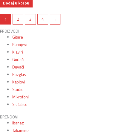
Dodaj u korpu
1
2
3
4
→
PROIZVODI
Gitare
Bubnjevi
Klaviri
Gudači
Duvači
Razglas
Kablovi
Studio
Mikrofoni
Slušalice
BRENDOVI
Ibanez
Takamine