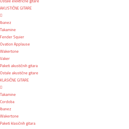
Ostale električne gitare
AKUSTIČNE GITARE
Ibanez
Takamine
Fender Squier
Ovation Applause
Wakertone
Vaker
Paketi akustičnih gitara
Ostale akustične gitare
KLASIČNE GITARE
Takamine
Cordoba
Ibanez
Wakertone
Paketi klasičnih gitara