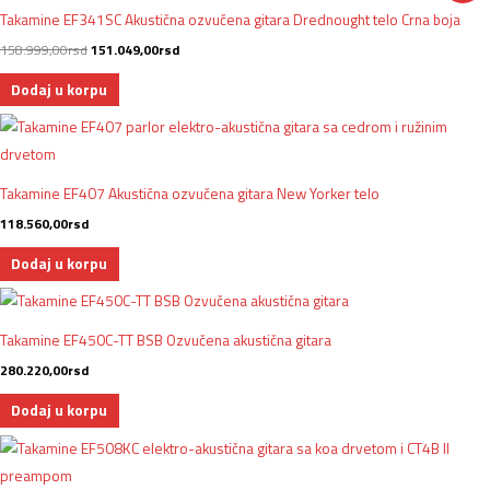
je
je:
Takamine EF341SC Akustična ozvučena gitara Drednought telo Crna boja
bila:
151.049,00rsd.
158.999,00rsd.
158.999,00
rsd
151.049,00
rsd
Dodaj u korpu
Takamine EF407 Akustična ozvučena gitara New Yorker telo
118.560,00
rsd
Dodaj u korpu
Takamine EF450C-TT BSB Ozvučena akustična gitara
280.220,00
rsd
Dodaj u korpu