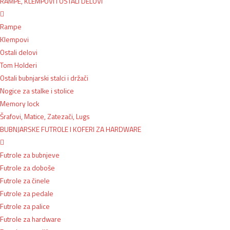
RAMPE, KLEMPOVI I OSTALI DELOVI
Rampe
Klempovi
Ostali delovi
Tom Holderi
Ostali bubnjarski stalci i držači
Nogice za stalke i stolice
Memory lock
Šrafovi, Matice, Zatezači, Lugs
BUBNJARSKE FUTROLE I KOFERI ZA HARDWARE
Futrole za bubnjeve
Futrole za doboše
Futrole za činele
Futrole za pedale
Futrole za palice
Futrole za hardware