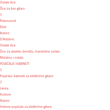
Ostale žice
Žice za bas gitaru
Rotosound
Elixir
Ibanez
D’Addario
Ostale žice
Žice za ukulele, bendžo, mandoline ostalo
Motalice i ostalo
POJAČALA I KABINETI
Pojačala i kabineti za električne gitare
Laney
Kustom
Ibanez
Hotone pojačala za električne gitare