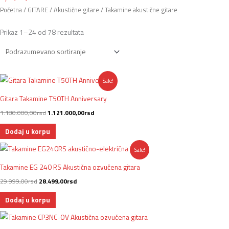
Početna
/
GITARE
/
Akustične gitare
/ Takamine akustične gitare
Prikaz 1–24 od 78 rezultata
Originalna
Trenutna
Sale!
cena
cena
je
je:
Gitara Takamine T50TH Anniversary
bila:
1.121.000,00rsd.
1.180.000,00rsd.
1.180.000,00
rsd
1.121.000,00
rsd
Dodaj u korpu
Originalna
Trenutna
Sale!
cena
cena
je
je:
Takamine EG 240 RS Akustična ozvučena gitara
bila:
28.499,00rsd.
29.999,00rsd.
29.999,00
rsd
28.499,00
rsd
Dodaj u korpu