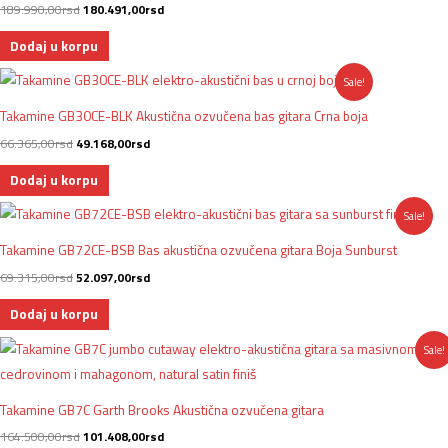
189.990,00rsd.
189.990,00
rsd
180.491,00
rsd
Dodaj u korpu
Originalna
Trenutna
Sale!
cena
cena
je
je:
Takamine GB30CE-BLK Akustična ozvučena bas gitara Crna boja
bila:
49.168,00rsd.
66.365,00rsd.
66.365,00
rsd
49.168,00
rsd
Dodaj u korpu
Originalna
Trenutna
Sale!
cena
cena
je
je:
Takamine GB72CE-BSB Bas akustična ozvučena gitara Boja Sunburst
bila:
52.097,00rsd.
69.315,00rsd.
69.315,00
rsd
52.097,00
rsd
Dodaj u korpu
Originalna
Trenutna
Sale!
cena
cena
je
je:
bila:
101.408,00rsd.
164.500,00rsd.
Takamine GB7C Garth Brooks Akustična ozvučena gitara
164.500,00
rsd
101.408,00
rsd