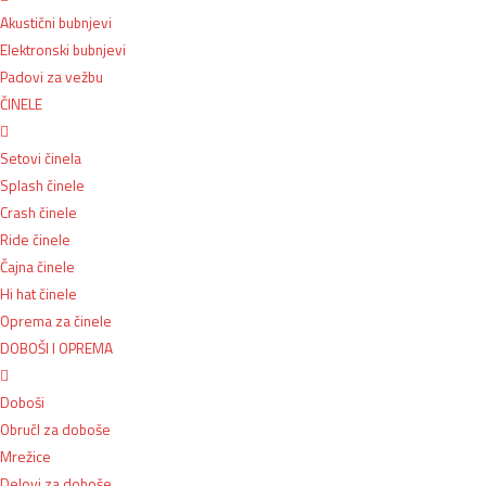
Akustični bubnjevi
Elektronski bubnjevi
Padovi za vežbu
ČINELE
Setovi činela
Splash činele
Crash činele
Ride činele
Čajna činele
Hi hat činele
Oprema za činele
DOBOŠI I OPREMA
Doboši
ObručI za doboše
Mrežice
Delovi za doboše