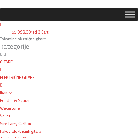
55.998,00
rsd
2
Cart
Takamine akustične gitare
kategorije
GITARE
ELEKTRIČNE GITARE
Ibanez
Fender & Squier
Wakertone
Vaker
Sire Larry Carlton
Paketi električnih gitara