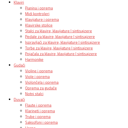
Klaviri
Pianina i oprema
Midi kontroleri
Klavijature i oprema
Klavirske stolice
Stalci za klavire, klavijature I sintisajzere
Pedale za klavire, klavijature I sintisajzere
Ispravljači za klavire, klavijature I sintisajzere
Torbe za klavire, klavijature I sintisajzere
Pojačala za klavire, klavijature I sintisajzere
Harmonike
Gudači
Violine i oprema
Viole i oprema
Violončela i oprema
Oprema za gudače
Notni stalci
Duvači
Flaute i oprema
Klarineti i oprema
Trube i oprema
Saksofoni i oprema
Horne