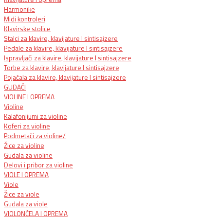
Harmonike
Midi kontroleri
Klavirske stolice
Stalci za klavire, klavijature I sintisajzere
Pedale za klavire, klavijature I sintisajzere
Ispravljači za klavire, klavijature I sintisajzere
Torbe za klavire, klavijature I sintisajzere
Pojačala za klavire, klavijature I sintisajzere
GUDAČI
VIOLINE I OPREMA
Violine
Kalafonijumi za violine
Koferi za violine
Podmetači za violine/
Žice za violine
Gudala za violine
Delovi i pribor za violine
VIOLE I OPREMA
Viole
Žice za viole
Gudala za viole
VIOLONČELA I OPREMA