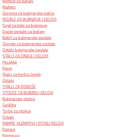
Metlice za bubanj
Mallets
Oprema za bubnjarske palice
PEDALE ZA BUBNJEVE I DELOVI
Singl pedale za bubnjeve
Duple pedale za bubanj
BatićI za bubnjarske pedale
Opruge za bubnjarske pedale
Ostalo bubnjarske pedale
STALCI ZA ČINELE I DELOVI
Pecaljke
Ravni
Stalci za kontra činele
Ostalo
STALCI ZA DOBOŠE
STOLICE ZA BUBANJ I DELOVI
Bubnjarske stolice
Sedišta
Torbe za stolice
Ostalo
RAMPE, KLEMPOVI I OSTALI DELOVI
Rampe
Klempovi