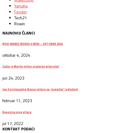
Yamaha
Fender
Tech21
Rowin
NAJNOVIJI ČLANCI
NOVI IBANEZ MODELI U MIXU – OKTOBAR 2024
oktobar 4, 2024
Zašto je Martin miller značajan gitarista?
jun 24, 2023
top 3 pristupačne Ibanez gitare sa „bogatim“ izgledom
februar 11, 2023
Kupovina prve gitare
jul 17, 2022
KONTAKT PODACI