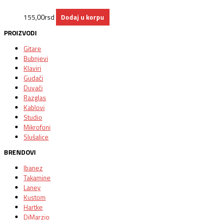
155,00
rsd
Dodaj u korpu
PROIZVODI
Gitare
Bubnjevi
Klaviri
Gudači
Duvači
Razglas
Kablovi
Studio
Mikrofoni
Slušalice
BRENDOVI
Ibanez
Takamine
Laney
Kustom
Hartke
DiMarzio