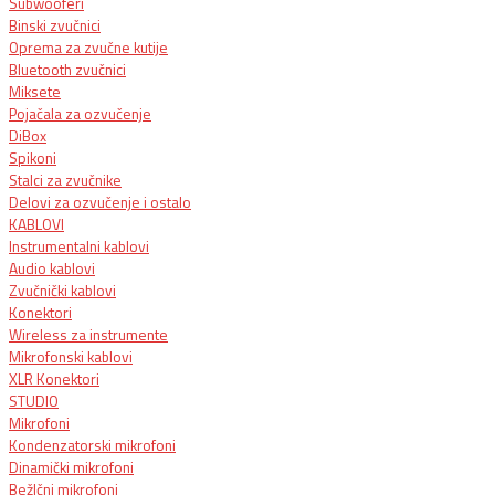
Subwooferi
Binski zvučnici
Oprema za zvučne kutije
Bluetooth zvučnici
Miksete
Pojačala za ozvučenje
DiBox
Spikoni
Stalci za zvučnike
Delovi za ozvučenje i ostalo
KABLOVI
Instrumentalni kablovi
Audio kablovi
Zvučnički kablovi
Konektori
Wireless za instrumente
Mikrofonski kablovi
XLR Konektori
STUDIO
Mikrofoni
Kondenzatorski mikrofoni
Dinamički mikrofoni
BežIčni mikrofoni