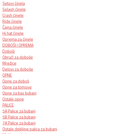
Setovi činela
Splash činele
Crash činele
Ride činele
Čajna činele
Hi hat činele
Oprema za činele
DOBOŠI I OPREMA
Doboši
ObručI za doboše
Mrežice
Delovi za doboše
OPNE
Opne za doboš
Opne za tomove
Opne za bas bubanj
Ostale opne
PALICE
5A Palice za bubanj
5B Palice za bubanj
7A Palice za bubanj
Ostale debljine palica za bubanj