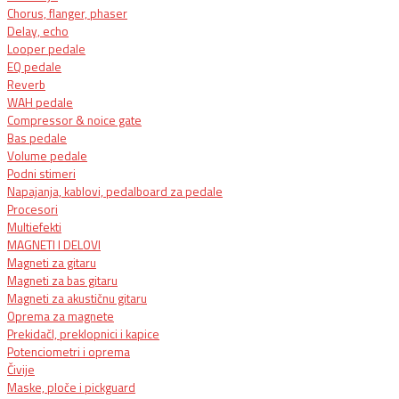
Chorus, flanger, phaser
Delay, echo
Looper pedale
EQ pedale
Reverb
WAH pedale
Compressor & noice gate
Bas pedale
Volume pedale
Podni stimeri
Napajanja, kablovi, pedalboard za pedale
Procesori
Multiefekti
MAGNETI I DELOVI
Magneti za gitaru
Magneti za bas gitaru
Magneti za akustičnu gitaru
Oprema za magnete
PrekidačI, preklopnici i kapice
Potenciometri i oprema
Čivije
Maske, ploče i pickguard