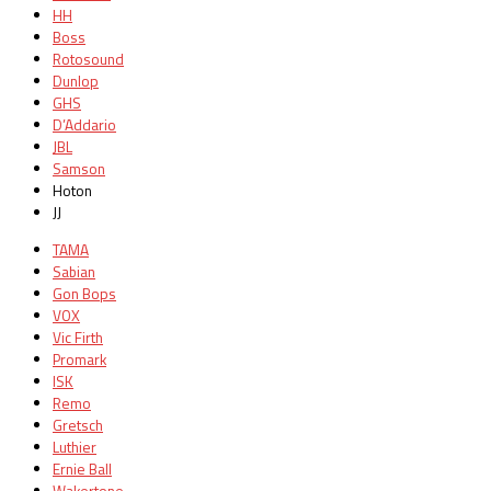
HH
Boss
Rotosound
Dunlop
GHS
D’Addario
JBL
Samson
Hoton
JJ
TAMA
Sabian
Gon Bops
VOX
Vic Firth
Promark
ISK
Remo
Gretsch
Luthier
Ernie Ball
Wakertone