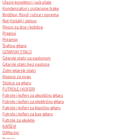
Ulazni konektori i jack plate
Kondenzatori i izolacione trake
Bridževi, floyd, ručice i oprema
Nut (češalj) i delovi
Pinovi za žice i kobilice
Pragovi
Preampi
Šrafovi gitare
GITARSKI STALCI
Gitarski stalci sa naslonom
Gitarski stalci bez naslona
Zidni gitarski stalci
Klupice za nogu
Stolice za gitaru
FUTROLE I KOFERI
Futrole i koferi za akustičnu gitaru
Futrole i koferi za električnu gitaru
Futrole i koferi za klasičnu gitaru
Futrole i koferi za bas gitaru
Futrole za ukulele
KAIŠEVI
DiMarzio
Ibanez