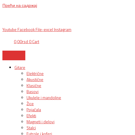
Пређи на садржај
BG, Makedonska 30,
011 2620478, PON/PET: 10/18h, SUB: 10/
15h| NS,
Futoška 36-38,
021 452411, 10-18h, SUB 10h-15h
| VEL:
025703127
|
info@mixmusic-company.com
|
Youtube
Facebook
File-excel
Instagram
0,00
rsd
0
Cart
Gitare
Električne
Akustične
Klasične
Basovi
Ukulele i mandoline
Žice
Pojačala
Efekti
Magneti i delovi
Stalci
Futrole i koferi