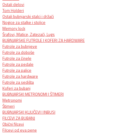
Ostali delovi
Tom Holderi
Ostali bubnjarski stalci i držači
Nogice za stalke i stolice
Memory lock
Šrafovi, Matice, Zatezači, Lugs
BUBNJARSKE FUTROLE I KOFERI ZA HARDWARE
Futrole za bubnjeve
Futrole za doboše
Futrole za činele
Futrole za pedale
Futrole za palice
Futrole za hardware
Futrole za sedišta
Koferi za bubanj
BUBNJARSKI METRONOMI I ŠTIMERI
Metronomi
Štimeri
BUBNJARSKI KLJUČEVI I INBUSI
FILCEVI ZA BUBANJ
Obični filcevi
Filcevi od eva pene