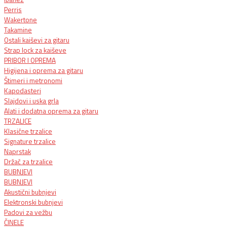
Perris
Wakertone
Takamine
Ostali kaiševi za gitaru
Strap lock za kaiševe
PRIBOR I OPREMA
Higijena i oprema za gitaru
Štimeri i metronomi
Kapodasteri
Slajdovi i uska grla
Alati i dodatna oprema za gitaru
TRZALICE
Klasične trzalice
Signature trzalice
Naprstak
Držač za trzalice
BUBNJEVI
BUBNJEVI
Akustični bubnjevi
Elektronski bubnjevi
Padovi za vežbu
ČINELE