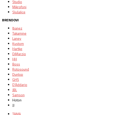
Studio
Mikrofoni
Slušalice
BRENDOVI
Ibanez
Takamine
Laney
Kustom
Hartke
DiMarzio
HH
Boss
Rotosound
Dunlop
GHS
D’Addario
JBL
Samson
Hoton
JJ
TAMA