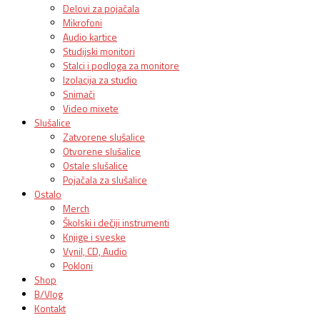
Delovi za pojačala
Mikrofoni
Audio kartice
Studijski monitori
Stalci i podloga za monitore
Izolacija za studio
Snimači
Video mixete
Slušalice
Zatvorene slušalice
Otvorene slušalice
Ostale slušalice
Pojačala za slušalice
Ostalo
Merch
Školski i dečiji instrumenti
Knjige i sveske
Vynil, CD, Audio
Pokloni
Shop
B/Vlog
Kontakt