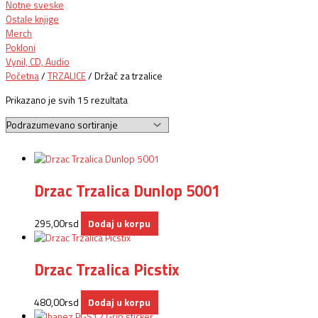
Notne sveske
Ostale knjige
Merch
Pokloni
Vynil, CD, Audio
Početna
/
TRZALICE
/ Držač za trzalice
Prikazano je svih 15 rezultata
Drzac Trzalica Dunlop 5001
295,00
rsd
Dodaj u korpu
Drzac Trzalica Picstix
480,00
rsd
Dodaj u korpu