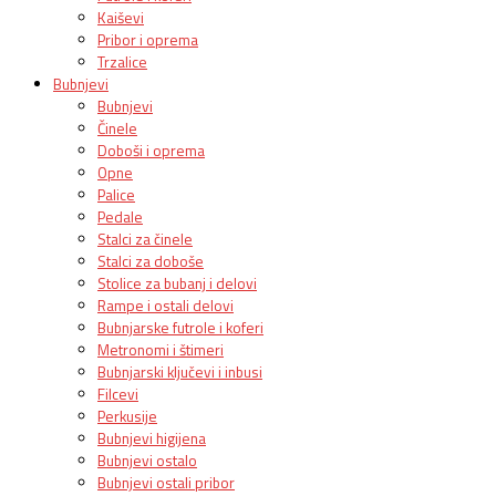
Kaiševi
Pribor i oprema
Trzalice
Bubnjevi
Bubnjevi
Činele
Doboši i oprema
Opne
Palice
Pedale
Stalci za činele
Stalci za doboše
Stolice za bubanj i delovi
Rampe i ostali delovi
Bubnjarske futrole i koferi
Metronomi i štimeri
Bubnjarski ključevi i inbusi
Filcevi
Perkusije
Bubnjevi higijena
Bubnjevi ostalo
Bubnjevi ostali pribor