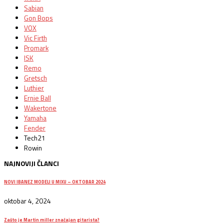
Sabian
Gon Bops
VOX
Vic Firth
Promark
ISK
Remo
Gretsch
Luthier
Ernie Ball
Wakertone
Yamaha
Fender
Tech21
Rowin
NAJNOVIJI ČLANCI
NOVI IBANEZ MODELI U MIXU – OKTOBAR 2024
oktobar 4, 2024
Zašto je Martin miller značajan gitarista?