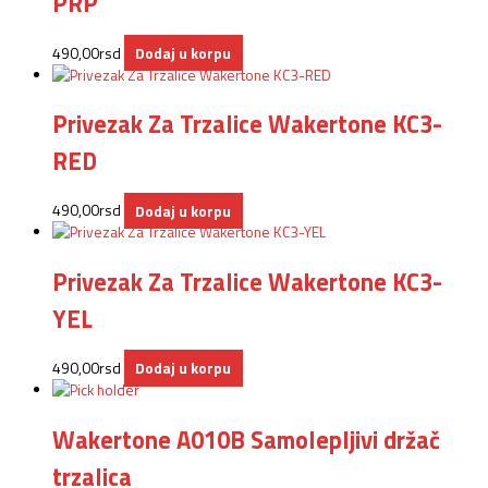
PRP
490,00
rsd
Dodaj u korpu
Privezak Za Trzalice Wakertone KC3-
RED
490,00
rsd
Dodaj u korpu
Privezak Za Trzalice Wakertone KC3-
YEL
490,00
rsd
Dodaj u korpu
Wakertone A010B Samolepljivi držač
trzalica