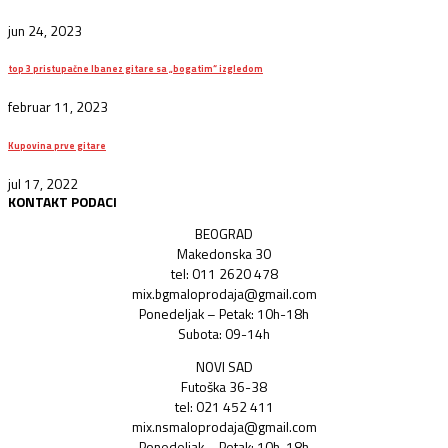
jun 24, 2023
top 3 pristupačne Ibanez gitare sa „bogatim“ izgledom
februar 11, 2023
Kupovina prve gitare
jul 17, 2022
KONTAKT PODACI
BEOGRAD
Makedonska 30
tel: 011 2620 478
mix.bgmaloprodaja@gmail.com
Ponedeljak – Petak: 10h-18h
Subota: 09-14h
NOVI SAD
Futoška 36-38
tel: 021 452 411
mix.nsmaloprodaja@gmail.com
Ponedeljak – Petak: 10h-18h