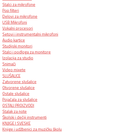
Stalci za mikrofone
Pop filteri
Delovi za mikrofone
USB Mikrofoni
Vokalni procesori
Setovi i instrumentalni mikrofoni
Audio kartice
Studijski monitori
Stalci i podloga za monitore
Izolacija za studio
Snimači
Video mixete
SLUŠALICE
Zatvorene slušalice
Otvorene slušalice
Ostale slušalice
Pojačala za slušalice
OSTALI PROIZVODI
Stalak za note
Školski i dečiji instrumenti
KNJIGE I SVESKE
Knjige i udžbenici za muzičku školu