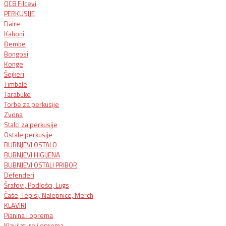
QC8 Filcevi
PERKUSIJE
Daire
Kahoni
Đembe
Bongosi
Konge
Šejkeri
Timbale
Tarabuke
Torbe za perkusije
Zvona
Stalci za perkusije
Ostale perkusije
BUBNJEVI OSTALO
BUBNJEVI HIGIJENA
BUBNJEVI OSTALI PRIBOR
Defenderi
Šrafovi, Podlošci, Lugs
Čaše, Tepisi, Nalepnice, Merch
KLAVIRI
Pianina i oprema
Klavijature i oprema