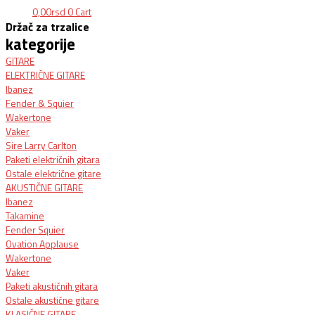
0,00
rsd
0
Cart
Držač za trzalice
kategorije
GITARE
ELEKTRIČNE GITARE
Ibanez
Fender & Squier
Wakertone
Vaker
Sire Larry Carlton
Paketi električnih gitara
Ostale električne gitare
AKUSTIČNE GITARE
Ibanez
Takamine
Fender Squier
Ovation Applause
Wakertone
Vaker
Paketi akustičnih gitara
Ostale akustične gitare
KLASIČNE GITARE