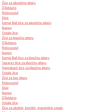
Žice za akustičnu gitaru
D’Addario
Rotosound
Elixir
Earnie Ball žice za akustičnu gitaru
Ibanez
Ostale žice
Žice za klasičnu gitaru
D’Addario
Rotosound
Ibanez
Earnie Ball žice za klasičnu gitaru
Savarez žice za klasičnu gitaru
Hannabach žice za klasičnu gitaru
Ostale žice
Žice za bas gitaru
Rotosound
Elixir
Ibanez
D’Addario
Ostale žice
Žice za ukulele, bendžo, mandoline ostalo