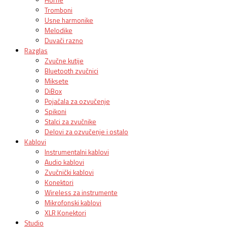
Tromboni
Usne harmonike
Melodike
Duvači razno
Razglas
Zvučne kutije
Bluetooth zvučnici
Miksete
DiBox
Pojačala za ozvučenje
Spikoni
Stalci za zvučnike
Delovi za ozvučenje i ostalo
Kablovi
Instrumentalni kablovi
Audio kablovi
Zvučnički kablovi
Konektori
Wireless za instrumente
Mikrofonski kablovi
XLR Konektori
Studio