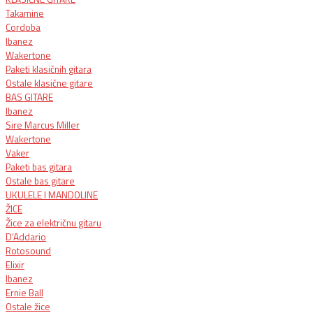
Takamine
Cordoba
Ibanez
Wakertone
Paketi klasičnih gitara
Ostale klasične gitare
BAS GITARE
Ibanez
Sire Marcus Miller
Wakertone
Vaker
Paketi bas gitara
Ostale bas gitare
UKULELE I MANDOLINE
ŽICE
Žice za električnu gitaru​
D’Addario
Rotosound
Elixir
Ibanez
Ernie Ball
Ostale žice