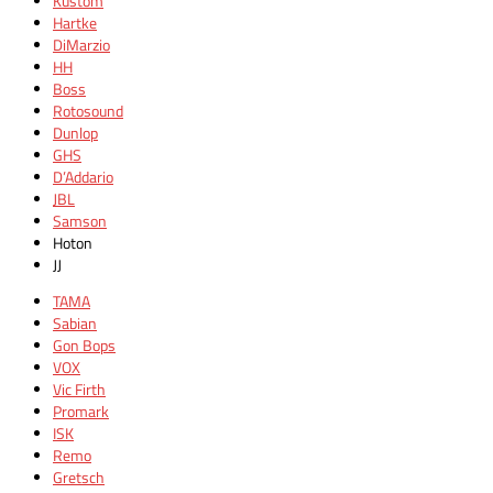
Kustom
Hartke
DiMarzio
HH
Boss
Rotosound
Dunlop
GHS
D’Addario
JBL
Samson
Hoton
JJ
TAMA
Sabian
Gon Bops
VOX
Vic Firth
Promark
ISK
Remo
Gretsch