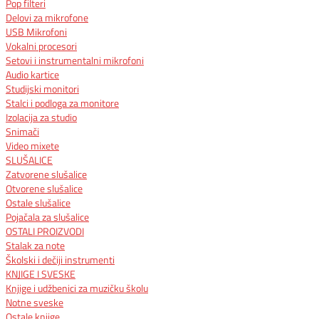
Pop filteri
Delovi za mikrofone
USB Mikrofoni
Vokalni procesori
Setovi i instrumentalni mikrofoni
Audio kartice
Studijski monitori
Stalci i podloga za monitore
Izolacija za studio
Snimači
Video mixete
SLUŠALICE
Zatvorene slušalice
Otvorene slušalice
Ostale slušalice
Pojačala za slušalice
OSTALI PROIZVODI
Stalak za note
Školski i dečiji instrumenti
KNJIGE I SVESKE
Knjige i udžbenici za muzičku školu
Notne sveske
Ostale knjige