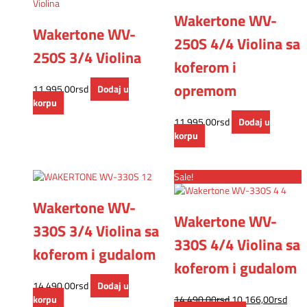
Wakertone WV-
Wakertone WV-
250S 4/4 Violina sa
250S 3/4 Violina
koferom i
opremom
11.995,00
rsd
Dodaj u
korpu
11.995,00
rsd
Dodaj u
korpu
Sale!
Wakertone WV-
Wakertone WV-
330S 3/4 Violina sa
330S 4/4 Violina sa
koferom i gudalom
koferom i gudalom
14.490,00
rsd
Dodaj u
korpu
14.490,00
rsd
10.166,00
rsd