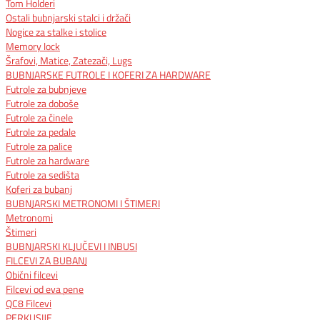
Tom Holderi
Ostali bubnjarski stalci i držači
Nogice za stalke i stolice
Memory lock
Šrafovi, Matice, Zatezači, Lugs
BUBNJARSKE FUTROLE I KOFERI ZA HARDWARE
Futrole za bubnjeve
Futrole za doboše
Futrole za činele
Futrole za pedale
Futrole za palice
Futrole za hardware
Futrole za sedišta
Koferi za bubanj
BUBNJARSKI METRONOMI I ŠTIMERI
Metronomi
Štimeri
BUBNJARSKI KLJUČEVI I INBUSI
FILCEVI ZA BUBANJ
Obični filcevi
Filcevi od eva pene
QC8 Filcevi
PERKUSIJE