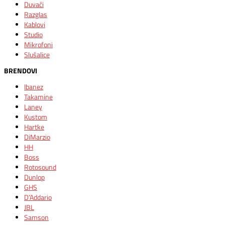
Duvači
Razglas
Kablovi
Studio
Mikrofoni
Slušalice
BRENDOVI
Ibanez
Takamine
Laney
Kustom
Hartke
DiMarzio
HH
Boss
Rotosound
Dunlop
GHS
D’Addario
JBL
Samson