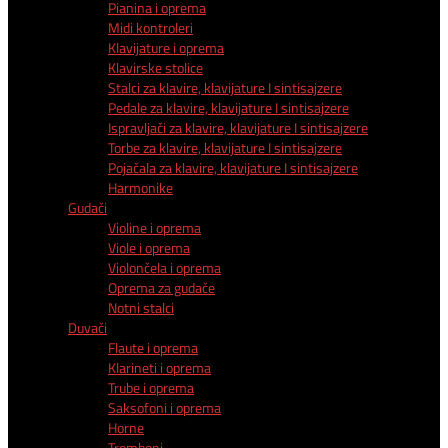
Pianina i oprema
Midi kontroleri
Klavijature i oprema
Klavirske stolice
Stalci za klavire, klavijature I sintisajzere
Pedale za klavire, klavijature I sintisajzere
Ispravljači za klavire, klavijature I sintisajzere
Torbe za klavire, klavijature I sintisajzere
Pojačala za klavire, klavijature I sintisajzere
Harmonike
Gudači
Violine i oprema
Viole i oprema
Violončela i oprema
Oprema za gudače
Notni stalci
Duvači
Flaute i oprema
Klarineti i oprema
Trube i oprema
Saksofoni i oprema
Horne
Tromboni