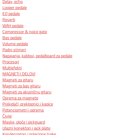
Delay, echo
Looper pedale
EQ pedale
Reverb
WAH pedale
Compressor & noice gate
Bas pedale
Volume pedale
Podni stimeri
Napajanja, kablovi, pedalboard za pedale
Procesori
Multiefekti
MAGNETI I DELOVI
Magneti za gitaru
Magneti za bas gitaru
Magneti za akustičnu gitaru
Oprema za magnete
PrekidačI, preklopnici i kapice
Potenciometri i oprema
Čivije
Maske, ploče i pickguard
Ulazni konektori i jack plate
Kondenzatori i izolacione trake