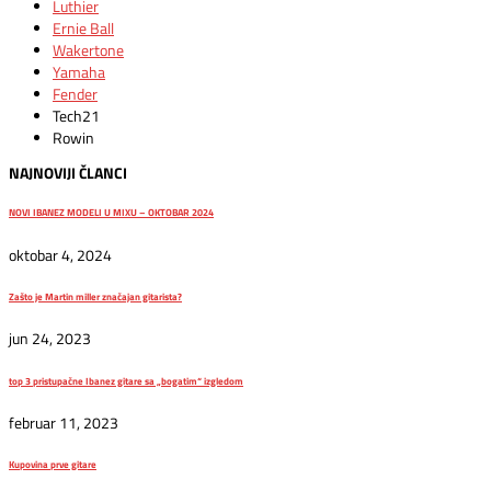
Luthier
Ernie Ball
Wakertone
Yamaha
Fender
Tech21
Rowin
NAJNOVIJI ČLANCI
NOVI IBANEZ MODELI U MIXU – OKTOBAR 2024
oktobar 4, 2024
Zašto je Martin miller značajan gitarista?
jun 24, 2023
top 3 pristupačne Ibanez gitare sa „bogatim“ izgledom
februar 11, 2023
Kupovina prve gitare