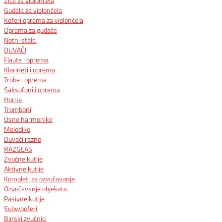
Žice za violončela
Gudala za violončela
Koferi oprema za violončela
Oprema za gudače
Notni stalci
DUVAČI
Flaute i oprema
Klarineti i oprema
Trube i oprema
Saksofoni i oprema
Horne
Tromboni
Usne harmonike
Melodike
Duvači razno
RAZGLAS
Zvučne kutije
Aktivne kutije
Kompleti za ozvučavanje
Ozvučavanje objekata
Pasivne kutije
Subwooferi
Binski zvučnici