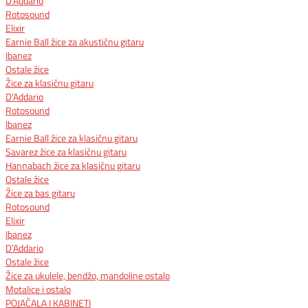
D’Addario
Rotosound
Elixir
Earnie Ball žice za akustičnu gitaru
Ibanez
Ostale žice
Žice za klasičnu gitaru
D’Addario
Rotosound
Ibanez
Earnie Ball žice za klasičnu gitaru
Savarez žice za klasičnu gitaru
Hannabach žice za klasičnu gitaru
Ostale žice
Žice za bas gitaru
Rotosound
Elixir
Ibanez
D’Addario
Ostale žice
Žice za ukulele, bendžo, mandoline ostalo
Motalice i ostalo
POJAČALA I KABINETI