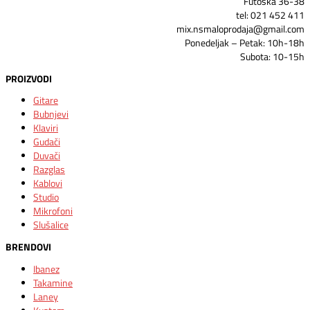
Futoška 36-38
tel: 021 452 411
mix.nsmaloprodaja@gmail.com
Ponedeljak – Petak: 10h-18h
Subota: 10-15h
PROIZVODI
Gitare
Bubnjevi
Klaviri
Gudači
Duvači
Razglas
Kablovi
Studio
Mikrofoni
Slušalice
BRENDOVI
Ibanez
Takamine
Laney