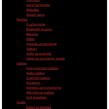
Usne harmonike
Melodike
Duvači razno
Razglas
Zvučne kutije
Bluetooth zvučnici
Miksete
DiBox
Pojačala za ozvučenje
Spikoni
Stalci za zvučnike
Delovi za ozvučenje i ostalo
Kablovi
Instrumentalni kablovi
Audio kablovi
Zvučnički kablovi
Konektori
Wireless za instrumente
Mikrofonski kablovi
XLR Konektori
Studio
Delovi za pojačala