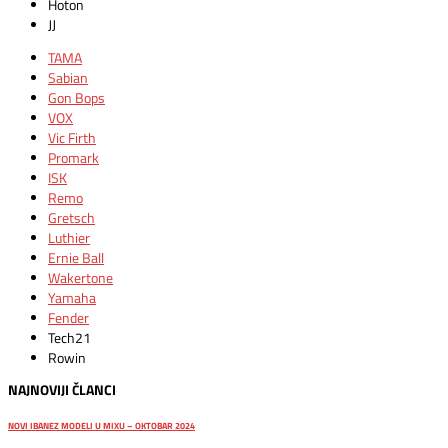
Hoton
JJ
TAMA
Sabian
Gon Bops
VOX
Vic Firth
Promark
ISK
Remo
Gretsch
Luthier
Ernie Ball
Wakertone
Yamaha
Fender
Tech21
Rowin
NAJNOVIJI ČLANCI
NOVI IBANEZ MODELI U MIXU – OKTOBAR 2024