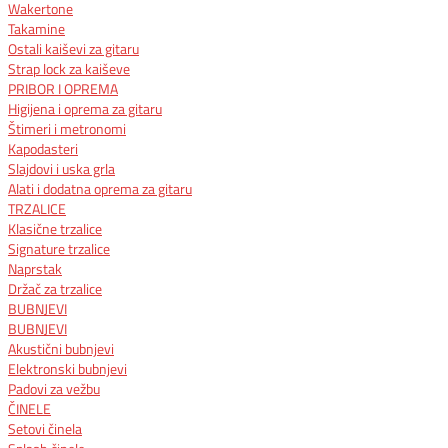
Wakertone
Takamine
Ostali kaiševi za gitaru
Strap lock za kaiševe
PRIBOR I OPREMA
Higijena i oprema za gitaru
Štimeri i metronomi
Kapodasteri
Slajdovi i uska grla
Alati i dodatna oprema za gitaru
TRZALICE
Klasične trzalice
Signature trzalice
Naprstak
Držač za trzalice
BUBNJEVI
BUBNJEVI
Akustični bubnjevi
Elektronski bubnjevi
Padovi za vežbu
ČINELE
Setovi činela