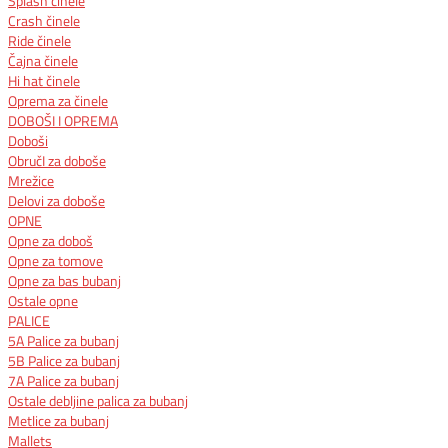
Splash činele
Crash činele
Ride činele
Čajna činele
Hi hat činele
Oprema za činele
DOBOŠI I OPREMA
Doboši
ObručI za doboše
Mrežice
Delovi za doboše
OPNE
Opne za doboš
Opne za tomove
Opne za bas bubanj
Ostale opne
PALICE
5A Palice za bubanj
5B Palice za bubanj
7A Palice za bubanj
Ostale debljine palica za bubanj
Metlice za bubanj
Mallets