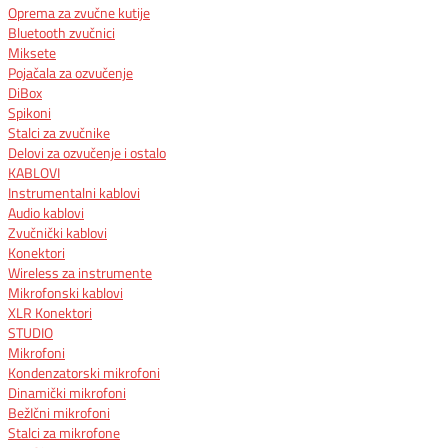
Oprema za zvučne kutije
Bluetooth zvučnici
Miksete
Pojačala za ozvučenje
DiBox
Spikoni
Stalci za zvučnike
Delovi za ozvučenje i ostalo
KABLOVI
Instrumentalni kablovi
Audio kablovi
Zvučnički kablovi
Konektori
Wireless za instrumente
Mikrofonski kablovi
XLR Konektori
STUDIO
Mikrofoni
Kondenzatorski mikrofoni
Dinamički mikrofoni
BežIčni mikrofoni
Stalci za mikrofone