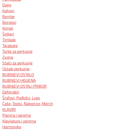
Daire
Kahoni
Đembe
Bongosi
Konge
Šejkeri
Timbale
Tarabuke
Torbe za perkusije
Zvona
Stalci za perkusije
Ostale perkusije
BUBNJEVI OSTALO
BUBNJEVI HIGIJENA
BUBNJEVI OSTALI PRIBOR
Defenderi
Šrafovi, Podlošci, Lugs
Čaše, Tepisi, Nalepnice, Merch
KLAVIRI
Pianina i oprema
Klavijature i oprema
Harmonike