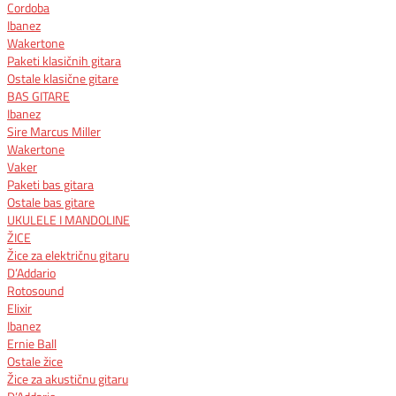
Cordoba
Ibanez
Wakertone
Paketi klasičnih gitara
Ostale klasične gitare
BAS GITARE
Ibanez
Sire Marcus Miller
Wakertone
Vaker
Paketi bas gitara
Ostale bas gitare
UKULELE I MANDOLINE
ŽICE
Žice za električnu gitaru​
D’Addario
Rotosound
Elixir
Ibanez
Ernie Ball
Ostale žice
Žice za akustičnu gitaru