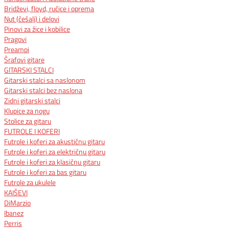
Bridževi, floyd, ručice i oprema
Nut (češalj) i delovi
Pinovi za žice i kobilice
Pragovi
Preampi
Šrafovi gitare
GITARSKI STALCI
Gitarski stalci sa naslonom
Gitarski stalci bez naslona
Zidni gitarski stalci
Klupice za nogu
Stolice za gitaru
FUTROLE I KOFERI
Futrole i koferi za akustičnu gitaru
Futrole i koferi za električnu gitaru
Futrole i koferi za klasičnu gitaru
Futrole i koferi za bas gitaru
Futrole za ukulele
KAIŠEVI
DiMarzio
Ibanez
Perris