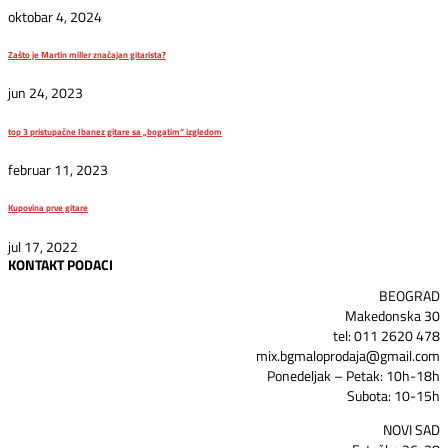
oktobar 4, 2024
Zašto je Martin miller značajan gitarista?
jun 24, 2023
top 3 pristupačne Ibanez gitare sa „bogatim“ izgledom
februar 11, 2023
Kupovina prve gitare
jul 17, 2022
KONTAKT PODACI
BEOGRAD
Makedonska 30
tel: 011 2620 478
mix.bgmaloprodaja@gmail.com
Ponedeljak – Petak: 10h-18h
Subota: 10-15h
NOVI SAD