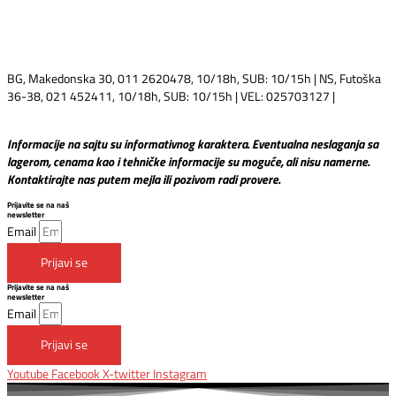
BG, Makedonska 30, 011 2620478, 10/18h, SUB: 10/15h | NS, Futoška
36-38, 021 452411, 10/18h, SUB: 10/15h | VEL: 025703127 |
info@mixmusic-company.com
Informacije na sajtu su informativnog karaktera. Eventualna neslaganja sa
lagerom, cenama kao i tehničke informacije su moguće, ali nisu namerne.
Kontaktirajte nas putem mejla ili pozivom radi provere.
Prijavite se na naš
newsletter
Email
Prijavi se
Prijavite se na naš
newsletter
Email
Prijavi se
Youtube
Facebook
X-twitter
Instagram