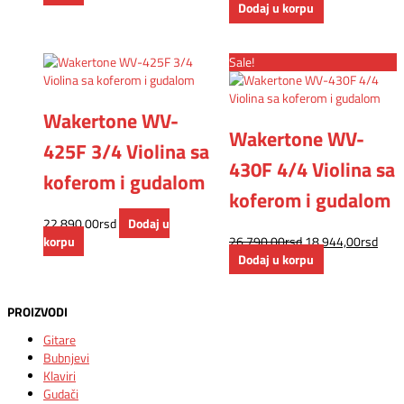
Dodaj u korpu
Sale!
Wakertone WV-
Wakertone WV-
425F 3/4 Violina sa
430F 4/4 Violina sa
koferom i gudalom
koferom i gudalom
22.890,00
rsd
Dodaj u
korpu
26.790,00
rsd
18.944,00
rsd
Dodaj u korpu
PROIZVODI
Gitare
Bubnjevi
Klaviri
Gudači