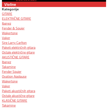
Violine
Kategorije
GITARE
ELEKTRIČNE GITARE
Ibanez
Fender & Squier
Wakertone
Vaker
Sire Larry Carlton
Paketi električnih gitara
Ostale električne gitare
AKUSTIČNE GITARE
Ibanez
Takamine
Fender Squier
Ovation Applause
Wakertone
Vaker
Paketi akustičnih gitara
Ostale akustične gitare
KLASIČNE GITARE
Takamine