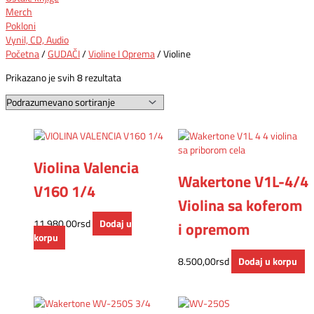
Merch
Pokloni
Vynil, CD, Audio
Početna
/
GUDAČI
/
Violine I Oprema
/ Violine
Prikazano je svih 8 rezultata
Violina Valencia
Wakertone V1L-4/4
V160 1/4
Violina sa koferom
11.980,00
rsd
Dodaj u
i opremom
korpu
8.500,00
rsd
Dodaj u korpu