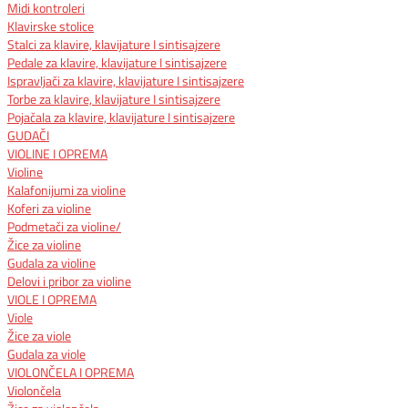
Midi kontroleri
Klavirske stolice
Stalci za klavire, klavijature I sintisajzere
Pedale za klavire, klavijature I sintisajzere
Ispravljači za klavire, klavijature I sintisajzere
Torbe za klavire, klavijature I sintisajzere
Pojačala za klavire, klavijature I sintisajzere
GUDAČI
VIOLINE I OPREMA
Violine
Kalafonijumi za violine
Koferi za violine
Podmetači za violine/
Žice za violine
Gudala za violine
Delovi i pribor za violine
VIOLE I OPREMA
Viole
Žice za viole
Gudala za viole
VIOLONČELA I OPREMA
Violončela