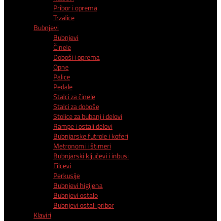
Pribor i oprema
Trzalice
Bubnjevi
Bubnjevi
Činele
Doboši i oprema
Opne
Palice
Pedale
Stalci za činele
Stalci za doboše
Stolice za bubanj i delovi
Rampe i ostali delovi
Bubnjarske futrole i koferi
Metronomi i štimeri
Bubnjarski ključevi i inbusi
Filcevi
Perkusije
Bubnjevi higijena
Bubnjevi ostalo
Bubnjevi ostali pribor
Klaviri