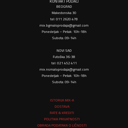
KONTAKT PODACI
BEOGRAD
Makedonska 30
tel: 011 2620 478
mix.bgmaloprodaja@gmail.com
Ponedeljak – Petak: 10h-18h
Subota: 09-14h
NOVI SAD
Futoška 36-38
tel: 021 452 411
mix.nsmaloprodaja@gmail.com
Ponedeljak – Petak: 10h-18h
Subota: 09-14h
ISTORIJA MIX-A
DOSTAVA
RATE & KREDITI
POLITIKA PRIVATNOSTI
OBRADA PODATAKA O LIČNOSTI