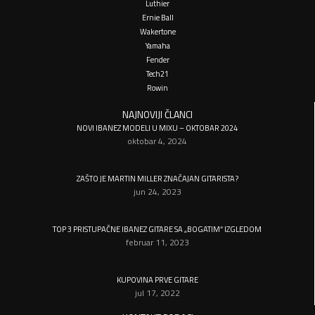
Luthier
Ernie Ball
Wakertone
Yamaha
Fender
Tech21
Rowin
NAJNOVIJI ČLANCI
NOVI IBANEZ MODELI U MIXU – OKTOBAR 2024
oktobar 4, 2024
ZAŠTO JE MARTIN MILLER ZNAČAJAN GITARISTA?
jun 24, 2023
TOP 3 PRISTUPAČNE IBANEZ GITARE SA „BOGATIM“ IZGLEDOM
februar 11, 2023
KUPOVINA PRVE GITARE
jul 17, 2022