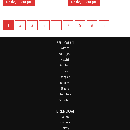
Dodaj u korpu
Dodaj u korpu
1
2
3
4
…
7
8
9
→
PROIZVODI
Gitare
Bubnjevi
Klaviri
Gudači
Duvači
Razglas
Kablovi
Studio
Mikrofoni
Slušalice
BRENDOVI
Ibanez
Takamine
Laney