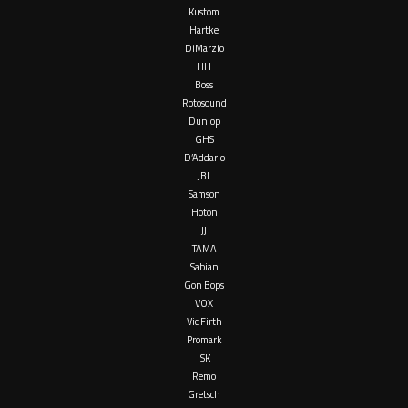
Kustom
Hartke
DiMarzio
HH
Boss
Rotosound
Dunlop
GHS
D’Addario
JBL
Samson
Hoton
JJ
TAMA
Sabian
Gon Bops
VOX
Vic Firth
Promark
ISK
Remo
Gretsch