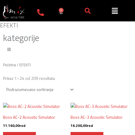
Пређи
на
0
Cart
садржај
EFEKTI
kategorije
Početna
/ EFEKTI
Prikaz 1–24 od 209 rezultata
Boss AC-2 Acoustic Simulator
Boss AC-3 Acoustic Simulator
11.160,00
rsd
16.200,00
rsd