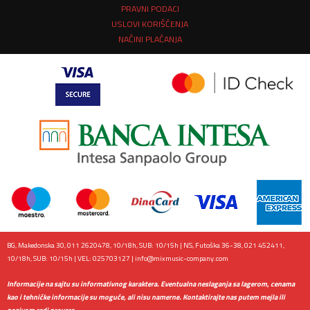
PRAVNI PODACI
USLOVI KORIŠĆENJA
NAČINI PLAĆANJA
BG, Makedonska 30, 011 2620478, 10/18h, SUB: 10/15h | NS, Futoška 36-38, 021 452411,
10/18h, SUB: 10/15h | VEL: 025703127 |
info@mixmusic-company.com
Informacije na sajtu su informativnog karaktera. Eventualna neslaganja sa lagerom, cenama
kao i tehničke informacije su moguće, ali nisu namerne. Kontaktirajte nas putem mejla ili
pozivom radi provere.