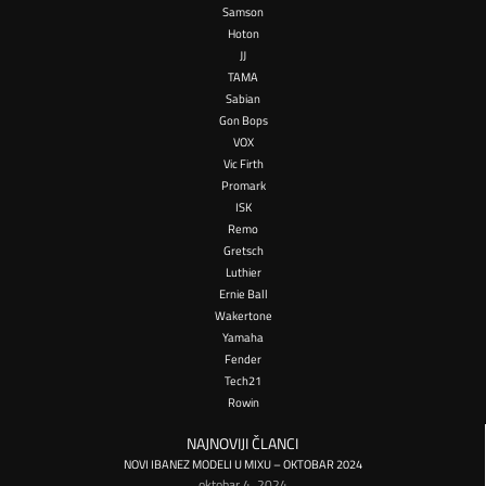
Samson
Hoton
JJ
TAMA
Sabian
Gon Bops
VOX
Vic Firth
Promark
ISK
Remo
Gretsch
Luthier
Ernie Ball
Wakertone
Yamaha
Fender
Tech21
Rowin
NAJNOVIJI ČLANCI
NOVI IBANEZ MODELI U MIXU – OKTOBAR 2024
oktobar 4, 2024