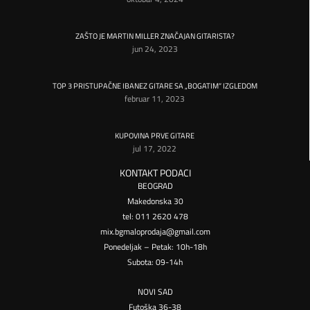
ZAŠTO JE MARTIN MILLER ZNAČAJAN GITARISTA?
jun 24, 2023
TOP 3 PRISTUPAČNE IBANEZ GITARE SA „BOGATIM“ IZGLEDOM
februar 11, 2023
KUPOVINA PRVE GITARE
jul 17, 2022
KONTAKT PODACI
BEOGRAD
Makedonska 30
tel: 011 2620 478
mix.bgmaloprodaja@gmail.com
Ponedeljak – Petak: 10h-18h
Subota: 09-14h
NOVI SAD
Futoška 36-38