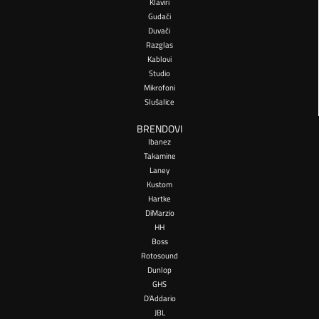
Klaviri
Gudači
Duvači
Razglas
Kablovi
Studio
Mikrofoni
Slušalice
BRENDOVI
Ibanez
Takamine
Laney
Kustom
Hartke
DiMarzio
HH
Boss
Rotosound
Dunlop
GHS
D’Addario
JBL