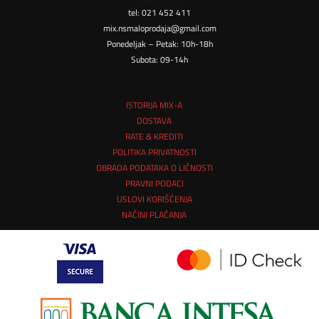
tel: 021 452 411
mix.nsmaloprodaja@gmail.com
Ponedeljak – Petak: 10h-18h
Subota: 09-14h
ISTORIJA MIX-A
DOSTAVA
RATE & KREDITI
POLITIKA PRIVATNOSTI
OBRADA PODATAKA O LIČNOSTI
PRAVNI PODACI
USLOVI KORIŠĆENJA
NAČINI PLAĆANJA