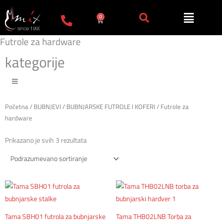
Пређи
на
0
Cart
садржај
Futrole za hardware
kategorije
Početna
/
BUBNJEVI
/
BUBNJARSKE FUTROLE I KOFERI
/ Futrole za
hardware
Prikazano je svih 3 rezultata
Tama SBH01 futrola za bubnjarske
Tama THB02LNB Torba za