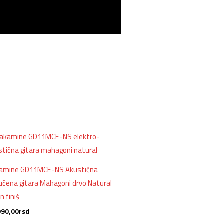
amine GD11MCE-NS Akustična
učena gitara Mahagoni drvo Natural
n finiš
990,00
rsd