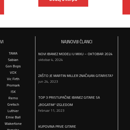
VI
NAJNOVIJI ČLANCI
TAMA
NOVI IBANEZ MODELI U MIXU – OKTOBAR 2024
Sabian
oktobar 4, 2024
Gon Bops
VOX
ZAŠTO JE MARTIN MILLER ZNAČAJAN GITARISTA?
Vic Firth
jun 24, 2023
Promark
ISK
TOP 3 PRISTUPAČNE IBANEZ GITARE SA
Remo
Gretsch
„BOGATIM“ IZGLEDOM
februar 11, 2023
Luthier
Ernie Ball
Wakertone
KUPOVINA PRVE GITARE
Yamaha