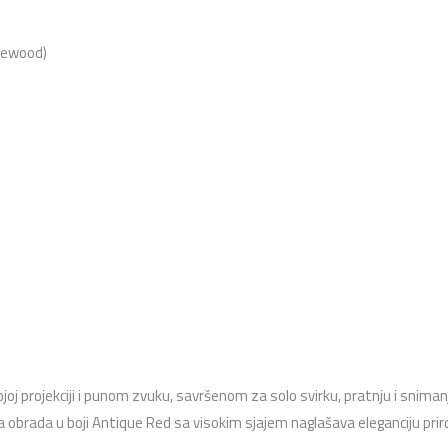
osewood)
 projekciji i punom zvuku, savršenom za solo svirku, pratnju i snimanj
 obrada u boji Antique Red sa visokim sjajem naglašava eleganciju priro