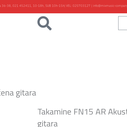
ka 36-38,
021 452411, 10-18h, SUB 10h-15h
| VEL:
025703127
|
info@mixmusic-compan
Klaviri
Gudači
Kablovi
Studio
Shop
B/Vlog
Kontakt
ena gitara
Takamine FN15 AR Akust
gitara