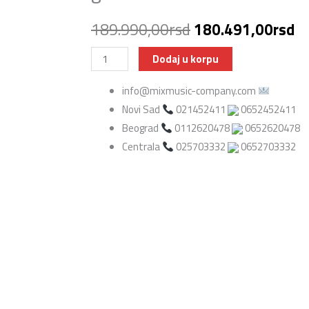
Originalna
T
189.990,00
rsd
180.491,00
rsd
cena
c
Takamine
Dodaj u korpu
FN15
je
je:
info@mixmusic-company.com
AR
Novi Sad
021452411
0652452411
bila:
18
Akustična
Beograd
0112620478
0652620478
ozvučena
189.990,00rsd.
Centrala
025703332
0652703332
gitara
količina