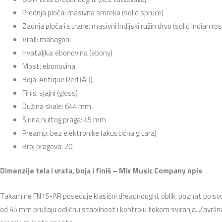
Prednja ploča: masivna smreka (solid spruce)
Zadnja ploča i strane: masivni indijski ružin drvo (solid Indian r
Vrat: mahagoni
Hvataljka: ebonovina (ebony)
Most: ebonovina
Boja: Antique Red (AR)
Finiš: sjajni (gloss)
Dužina skale: 644 mm
Širina nultog praga: 45 mm
Preamp: bez elektronike (akustična gitara)
Broj pragova: 20
Dimenzije tela i vrata, boja i finiš – Mix Music Company opis
Takamine FN15-AR poseduje klasični dreadnought oblik, poznat po svojoj
od 45 mm pružaju odličnu stabilnost i kontrolu tokom sviranja. Završna