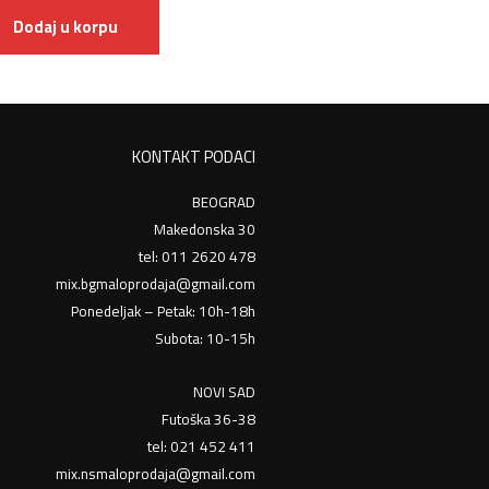
Dodaj u korpu
KONTAKT PODACI
BEOGRAD
Makedonska 30
tel: 011 2620 478
mix.bgmaloprodaja@gmail.com
Ponedeljak – Petak: 10h-18h
Subota: 10-15h
NOVI SAD
Futoška 36-38
tel: 021 452 411
mix.nsmaloprodaja@gmail.com