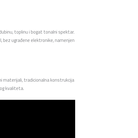
ubinu, toplinu i bogat tonalni spektar.
el, bez ugrađene elektronike, namenjen
 materijali, tradicionalna konstrukcija
g kvaliteta.