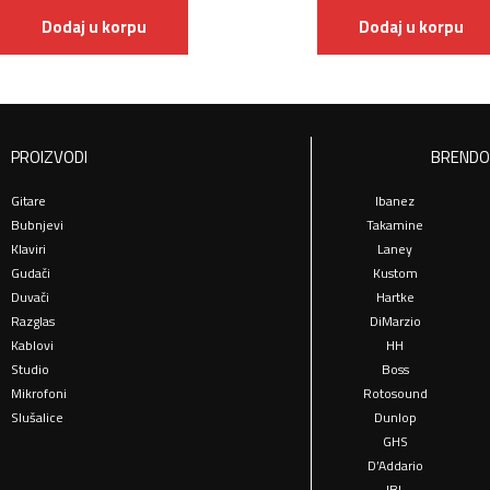
Dodaj u korpu
Dodaj u korpu
PROIZVODI
BRENDO
Gitare
Ibanez
Bubnjevi
Takamine
Klaviri
Laney
Gudači
Kustom
Duvači
Hartke
Razglas
DiMarzio
Kablovi
HH
Studio
Boss
Mikrofoni
Rotosound
Slušalice
Dunlop
GHS
D’Addario
JBL