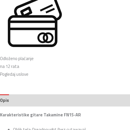
Odloženo plaćanje
na 12 rata
Pogledaj uslove
Opis
Recenzije (0)
Karakteristike gitare Takamine FN15-AR
Oblik tela: Dreadnought (bez cutawaya)