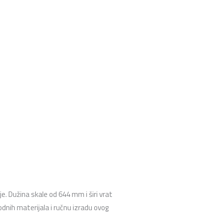
e. Dužina skale od 644 mm i širi vrat
dnih materijala i ručnu izradu ovog