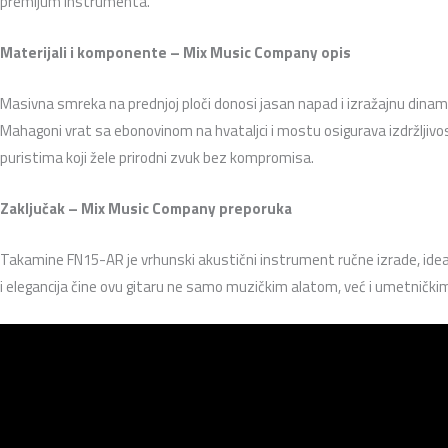
premijum instrumenta.
Materijali i komponente – Mix Music Company opis
Masivna smreka na prednjoj ploči donosi jasan napad i izražajnu dinamik
Mahagoni vrat sa ebonovinom na hvataljci i mostu osigurava izdržljivo
puristima koji žele prirodni zvuk bez kompromisa.
Zaključak – Mix Music Company preporuka
Takamine FN15-AR je vrhunski akustični instrument ručne izrade, idealan
i elegancija čine ovu gitaru ne samo muzičkim alatom, već i umetničk