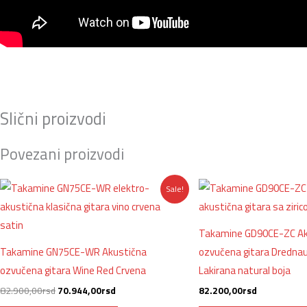
Slični proizvodi
Povezani proizvodi
Originalna
Trenutna
Sale!
cena
cena
je
je:
bila:
70.944,00rsd.
82.900,00rsd.
Takamine GD90CE-ZC Ak
Takamine GN75CE-WR Akustična
ozvučena gitara Drednau
ozvučena gitara Wine Red Crvena
Lakirana natural boja
82.900,00
rsd
70.944,00
rsd
82.200,00
rsd