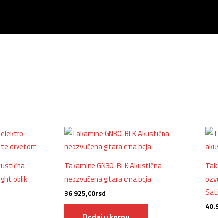
ustična
Takamine GN30-BLK Akustična
Tak
ght oblik
neozvučena gitara crna boja
ozv
Sati
36.925,00
rsd
40.
Dodaj u korpu