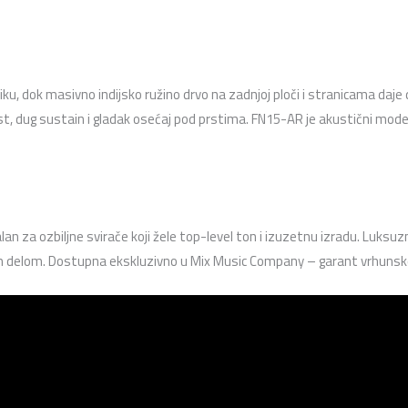
u, dok masivno indijsko ružino drvo na zadnjoj ploči i stranicama daje d
st, dug sustain i gladak osećaj pod prstima. FN15-AR je akustični mod
 za ozbiljne svirače koji žele top-level ton i izuzetnu izradu. Luksuzni
im delom. Dostupna ekskluzivno u Mix Music Company – garant vrhunsko