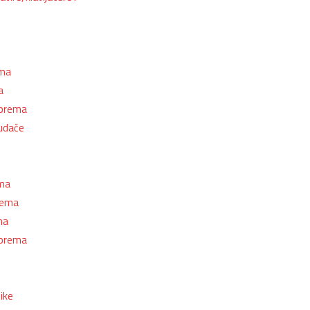
ema
a
oprema
udače
ema
prema
ma
oprema
ike