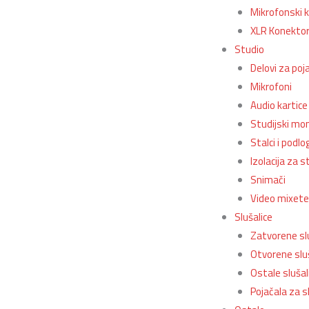
Mikrofonski k
XLR Konektor
Studio
Delovi za poj
Mikrofoni
Audio kartice
Studijski mon
Stalci i podl
Izolacija za s
Snimači
Video mixete
Slušalice
Zatvorene sl
Otvorene sluš
Ostale slušal
Pojačala za s