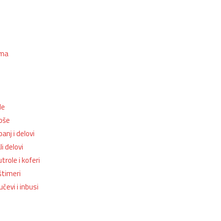
ema
le
oše
anj i delovi
i delovi
trole i koferi
štimeri
učevi i inbusi