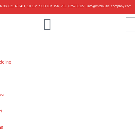
36-38,
021 452411, 10-18h, SUB 10h-15h
| VEL:
025703127
|
info@mixmusic-company.com
|
doline
ovi
ri
ma