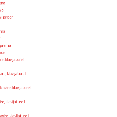
jena
alo
i pribor
ema
i
 oprema
ice
re, klavijature I
ire, klavijature I
klavire, klavijature I
re, klavijature I
avire, klavijature I