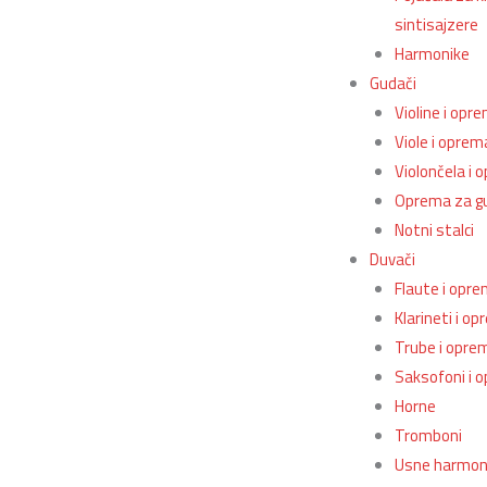
sintisajzere
Harmonike
Gudači
Violine i opr
Viole i oprem
Violončela i 
Oprema za g
Notni stalci
Duvači
Flaute i opr
Klarineti i o
Trube i opre
Saksofoni i 
Horne
Tromboni
Usne harmon