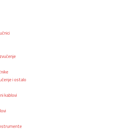
e
učnici
ozvučenje
čnike
učenje i ostalo
i kablovi
lovi
instrumente