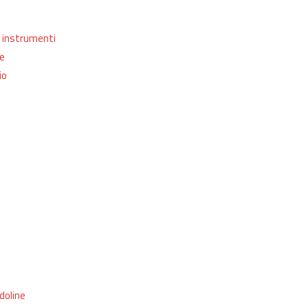
ji instrumenti
ke
io
doline