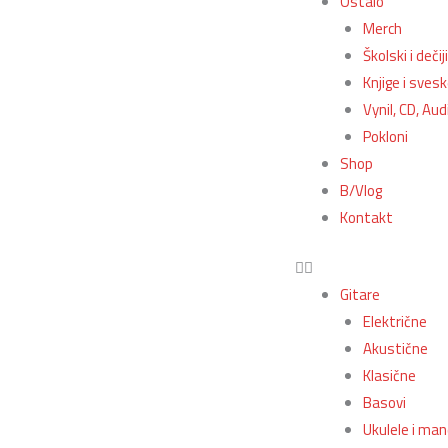
Ostalo
Merch
Školski i deči
Knjige i sves
Vynil, CD, Aud
Pokloni
Shop
B/Vlog
Kontakt
Gitare
Električne
Akustične
Klasične
Basovi
Ukulele i man