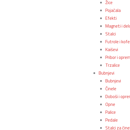
Žice
Pojačala
Efekti
Magneti i del
Stalci
Futrole i kofe
Kaiševi
Pribor i opre
Trzalice
Bubnjevi
Bubnjevi
Činele
Doboši i opr
Opne
Palice
Pedale
Stalci za čine