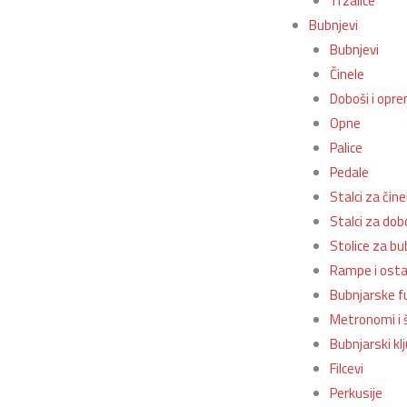
Trzalice
Bubnjevi
Bubnjevi
Činele
Doboši i opr
Opne
Palice
Pedale
Stalci za čine
Stalci za dob
Stolice za bub
Rampe i ostal
Bubnjarske fu
Metronomi i 
Bubnjarski klj
Filcevi
Perkusije