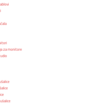
ablovi
i
ačala
itori
oga za monitore
tudio
ušalice
alice
ice
lušalice