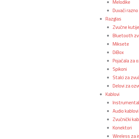
Melodike
Duvači razno
Razglas
Zvučne kutij
Bluetooth zv
Miksete
DiBox
Pojačala za 
Spikoni
Stalci za zvu
Delovi za ozv
Kablovi
Instrumentaln
Audio kablovi
Zvučnički kab
Konektori
Wireless za 