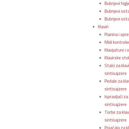
Bubnjevi higi
Bubnjevi ost
Bubnjevi ostal
Klaviri
Pianina i opr
Midi kontroler
Klavijature i
Klavirske stol
Stalci za klavi
sintisajzere
Pedale za klav
sintisajzere
Ispravljači za 
sintisajzere
Torbe za klavi
sintisajzere
Pojačala za kl