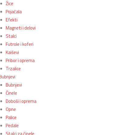
Žice
Pojačala
Efekti
Magneti i delovi
Stalci
Futrole i koferi
Kaiševi
Pribor i oprema
Trzalice
Bubnjevi
Bubnjevi
Činele
Doboši i oprema
Opne
Palice
Pedale
Stalci za činele