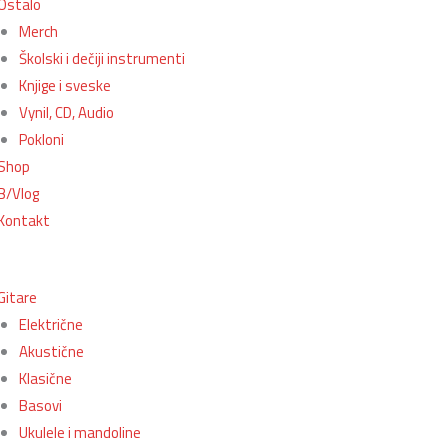
Ostalo
Merch
Školski i dečiji instrumenti
Knjige i sveske
Vynil, CD, Audio
Pokloni
Shop
B/Vlog
Kontakt
Gitare
Električne
Akustične
Klasične
Basovi
Ukulele i mandoline