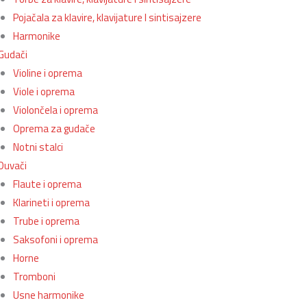
Pojačala za klavire, klavijature I sintisajzere
Harmonike
Gudači
Violine i oprema
Viole i oprema
Violončela i oprema
Oprema za gudače
Notni stalci
Duvači
Flaute i oprema
Klarineti i oprema
Trube i oprema
Saksofoni i oprema
Horne
Tromboni
Usne harmonike