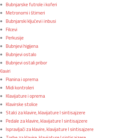
Bubnjarske futrole i koferi
Metronomi i štimeri
Bubnjarski ključevi i inbusi
Filcevi
Perkusije
Bubnjevi higijena
Bubnjevi ostalo
Bubnjevi ostali pribor
Klaviri
Pianina i oprema
Midi kontroleri
Klavijature i oprema
Klavirske stolice
Stalci za klavire, klavijature I sintisajzere
Pedale za klavire, klavijature I sintisajzere
Ispravljači za klavire, klavijature I sintisajzere
Torbe za klavire, klavijature I sintisajzere