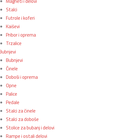
Magneti i delovi
Stalci
Futrole i koferi
Kaiševi
Pribor i oprema
Trzalice
Bubnjevi
Bubnjevi
Činele
Doboši i oprema
Opne
Palice
Pedale
Stalci za činele
Stalci za doboše
Stolice za bubanj i delovi
Rampe i ostali delovi