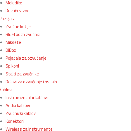
Melodike
Duvači razno
Razglas
Zvučne kutije
Bluetooth zvučnici
Miksete
DiBox
Pojačala za ozvučenje
Spikoni
Stalci za zvučnike
Delovi za ozvučenje i ostalo
Kablovi
Instrumentalni kablovi
Audio kablovi
Zvučnički kablovi
Konektori
Wireless za instrumente