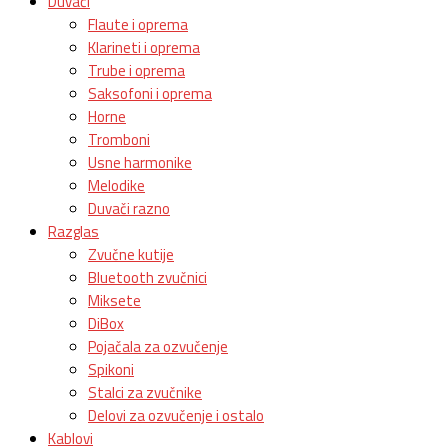
Duvači
Flaute i oprema
Klarineti i oprema
Trube i oprema
Saksofoni i oprema
Horne
Tromboni
Usne harmonike
Melodike
Duvači razno
Razglas
Zvučne kutije
Bluetooth zvučnici
Miksete
DiBox
Pojačala za ozvučenje
Spikoni
Stalci za zvučnike
Delovi za ozvučenje i ostalo
Kablovi