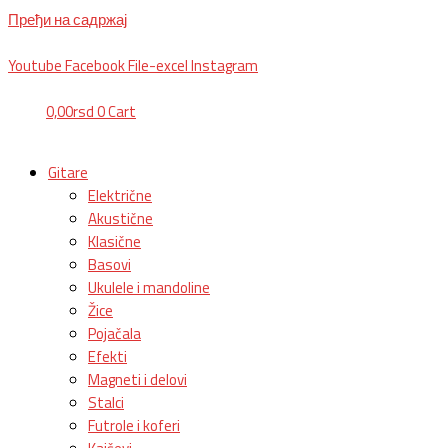
Пређи на садржај
BG, Makedonska 30,
011 2620478, PON/PET: 10/18h, SUB: 10/
15h| NS
Youtube
Facebook
File-excel
Instagram
0,00
rsd
0
Cart
Gitare
Električne
Akustične
Klasične
Basovi
Ukulele i mandoline
Žice
Pojačala
Efekti
Magneti i delovi
Stalci
Futrole i koferi