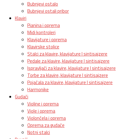
Bubnjevi ostalo
Bubnjevi ostali pribor
Klaviri
Pianina i oprema
Midi kontroleri
Klavijature i oprema
Klavirske stolice
Stalci za klavire, klavijature I sintisajzere
Pedale za klavire, klavijature I sintisajzere
Ispravljači za klavire, klavijature I sintisajzere
Torbe za klavire, klavijature I sintisajzere
Pojačala za klavire, klavijature I sintisajzere
Harmonike
Gudači
Violine i oprema
Viole i oprema
Violončela i oprema
Oprema za gudače
Notni stalci