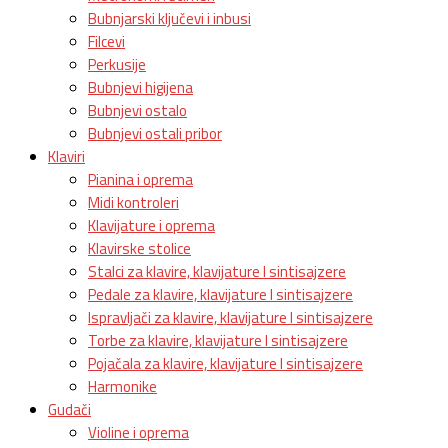
Bubnjarski ključevi i inbusi
Filcevi
Perkusije
Bubnjevi higijena
Bubnjevi ostalo
Bubnjevi ostali pribor
Klaviri
Pianina i oprema
Midi kontroleri
Klavijature i oprema
Klavirske stolice
Stalci za klavire, klavijature I sintisajzere
Pedale za klavire, klavijature I sintisajzere
Ispravljači za klavire, klavijature I sintisajzere
Torbe za klavire, klavijature I sintisajzere
Pojačala za klavire, klavijature I sintisajzere
Harmonike
Gudači
Violine i oprema