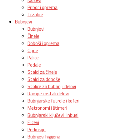
Kaiševi
Pribor i oprema
Trzalice
Bubnjevi
Bubnjevi
Činele
Doboši i oprema
Opne
Palice
Pedale
Stalci za činele
Stalci za doboše
Stolice za bubanj i delovi
Rampe i ostali delovi
Bubnjarske futrole i koferi
Metronomi i štimeri
Bubnjarski ključevi i inbusi
Filcevi
Perkusije
Bubnjevi higijena