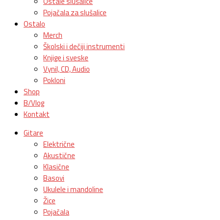
Ostale slušalice
Pojačala za slušalice
Ostalo
Merch
Školski i dečiji instrumenti
Knjige i sveske
Vynil, CD, Audio
Pokloni
Shop
B/Vlog
Kontakt
Gitare
Električne
Akustične
Klasične
Basovi
Ukulele i mandoline
Žice
Pojačala