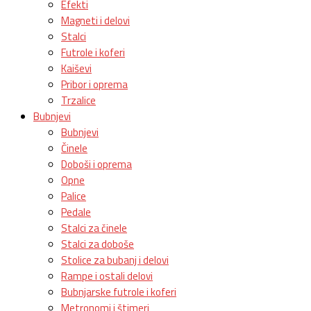
Efekti
Magneti i delovi
Stalci
Futrole i koferi
Kaiševi
Pribor i oprema
Trzalice
Bubnjevi
Bubnjevi
Činele
Doboši i oprema
Opne
Palice
Pedale
Stalci za činele
Stalci za doboše
Stolice za bubanj i delovi
Rampe i ostali delovi
Bubnjarske futrole i koferi
Metronomi i štimeri