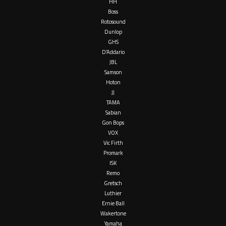
HH
Boss
Rotosound
Dunlop
GHS
D’Addario
JBL
Samson
Hoton
JJ
TAMA
Sabian
Gon Bops
VOX
Vic Firth
Promark
ISK
Remo
Gretsch
Luthier
Ernie Ball
Wakertone
Yamaha