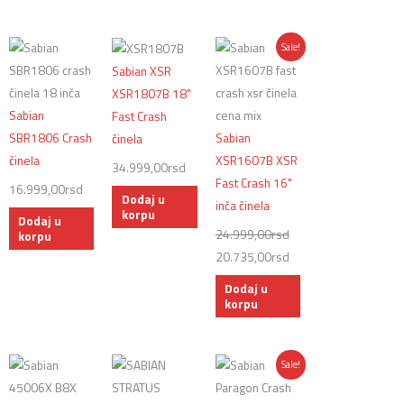
Originalna
Trenutna
Sale!
cena
cena
Sabian XSR
je
je:
XSR1807B 18"
bila:
20.735,00rsd.
Sabian
Fast Crash
24.999,00rsd.
SBR1806 Crash
Sabian
činela
činela
XSR1607B XSR
34.999,00
rsd
Fast Crash 16"
16.999,00
rsd
Dodaj u
inča činela
korpu
Dodaj u
24.999,00
rsd
korpu
20.735,00
rsd
Dodaj u
korpu
Originalna
Trenutna
Sale!
cena
cena