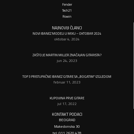
Fender
Tech21
Rowin
NAJNOVIJI ČLANCI
NOVI IBANEZ MODELI U MIXU – OKTOBAR 2024
oktobar 4, 2024
ZAŠTO JE MARTIN MILLER ZNAČAJAN GITARISTA?
jun 24, 2023
TOP 3 PRISTUPAČNE IBANEZ GITARE SA „BOGATIM“ IZGLEDOM
februar 11, 2023
KUPOVINA PRVE GITARE
jul 17, 2022
KONTAKT PODACI
BEOGRAD
Makedonska 30
tel: 011 2620 478