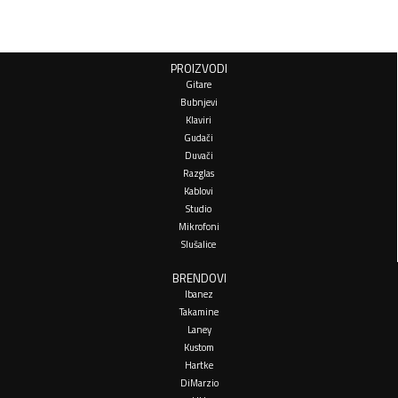
PROIZVODI
Gitare
Bubnjevi
Klaviri
Gudači
Duvači
Razglas
Kablovi
Studio
Mikrofoni
Slušalice
BRENDOVI
Ibanez
Takamine
Laney
Kustom
Hartke
DiMarzio