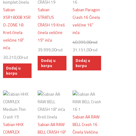
je
je:
bila:
31.151,00rsd.
Sabian
Sabian
Sabian Paragon
40.999,00rsd.
XSR1800B XSR
STRATUS
Crash 16 Činela
O-ZONE 18
CRASH 19 Kreš
veličine 16"
Kreš činela
činela veličine
inča
veličine 18"
19" inča
40.999,00
rsd
inča
39.999,00
rsd
31.151,00
rsd
30.210,00
rsd
Dodaj u
Dodaj u
korpu
korpu
Dodaj u
korpu
Sabian AA RAW
Sabian HHX
Sabian AA RAW
BELL Crash 16
COMPLEX
BELL CRASH 18"
Činela Veličina