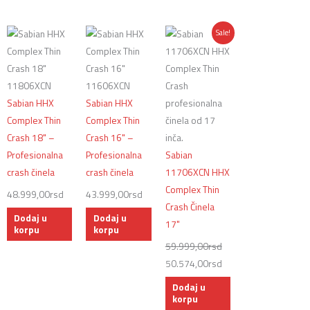
Originalna
Trenutna
Sale!
cena
cena
je
je:
bila:
50.574,00rsd.
59.999,00rsd.
Sabian HHX
Sabian HHX
Complex Thin
Complex Thin
Crash 18" –
Crash 16" –
Profesionalna
Profesionalna
Sabian
crash činela
crash činela
11706XCN HHX
Complex Thin
48.999,00
rsd
43.999,00
rsd
Crash Činela
Dodaj u
Dodaj u
17"
korpu
korpu
59.999,00
rsd
50.574,00
rsd
Dodaj u
korpu