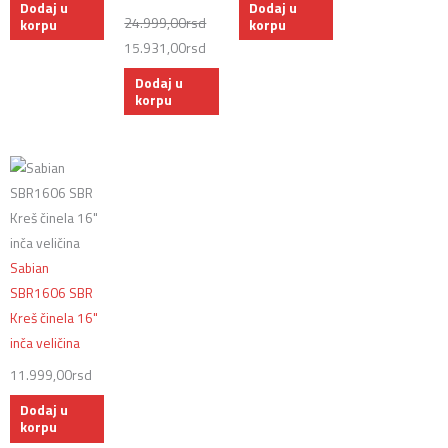
Dodaj u
Dodaj u
24.999,00
rsd
korpu
korpu
15.931,00
rsd
Dodaj u
korpu
Sabian
SBR1606 SBR
Kreš činela 16"
inča veličina
11.999,00
rsd
Dodaj u
korpu