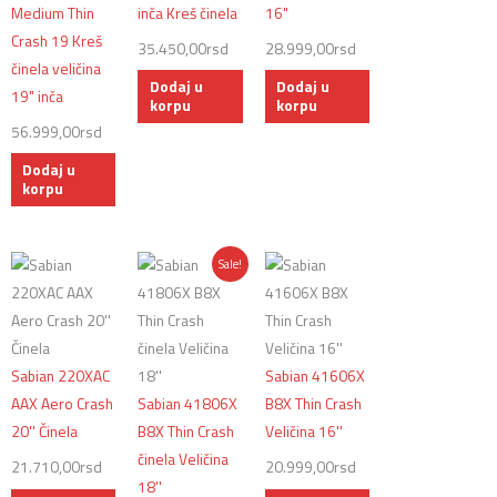
Medium Thin
inča Kreš činela
16"
Crash 19 Kreš
35.450,00
rsd
28.999,00
rsd
činela veličina
Dodaj u
Dodaj u
19" inča
korpu
korpu
56.999,00
rsd
Dodaj u
korpu
Originalna
Trenutna
Sale!
cena
cena
je
je:
bila:
15.931,00rsd.
24.999,00rsd.
Sabian 220XAC
Sabian 41606X
AAX Aero Crash
Sabian 41806X
B8X Thin Crash
20'' Činela
B8X Thin Crash
Veličina 16''
činela Veličina
21.710,00
rsd
20.999,00
rsd
18''