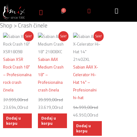
Пређи
на
0
Cart
садржај
Shop > Crash činele
Originalna
Trenutna
Originalna
Trenutna
Originalna
Trenutna
Sale!
Sale!
Sale!
cena
cena
cena
cena
cena
cena
je
je:
je
je:
je
je:
bila:
23.694,00rsd.
bila:
33.679,00rsd.
bila:
46.950,00rsd.
Sabian XSR
Sabian AAX
37.999,00rsd.
39.999,00rsd.
54.999,00rsd.
Rock Crash 18"
Medium Crash
Sabian AAX X-
– Profesionalna
18" –
Celerator Hi-
rock crash
Profesionalna
Hat 14" –
činela
crash činela
Profesionalni
hi-hat
37.999,00
rsd
39.999,00
rsd
23.694,00
rsd
33.679,00
rsd
54.999,00
rsd
46.950,00
rsd
Dodaj u
Dodaj u
korpu
korpu
Dodaj u
korpu