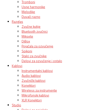
Tromboni
Usne harmonike
Melodike
Duvači razno
Razglas
Zvučne kutije
Bluetooth zvučnici
Miksete
DiBox
Pojačala za ozvučenje
Spikoni
Stalci za zvučnike
Delovi za ozvučenje i ostalo
Kablovi
Instrumentalni kablovi
Audio kablovi
Zvučnički kablovi
Konektori
Wireless za instrumente
Mikrofonski kablovi
XLR Konektori
Studio
Delovi za pojačala