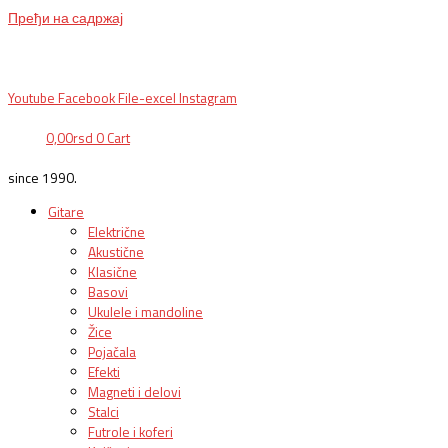
Пређи на садржај
BG, Makedonska 30,
011 2620478, PON/PET: 10/18h, SUB: 10/
15h| NS,
Futoška 36-38,
021 452411, 10-18h, SUB 10h-15h
| VEL:
025703127
|
info@mixmusic-company.com
|
Youtube
Facebook
File-excel
Instagram
0,00
rsd
0
Cart
since 1990.
Gitare
Električne
Akustične
Klasične
Basovi
Ukulele i mandoline
Žice
Pojačala
Efekti
Magneti i delovi
Stalci
Futrole i koferi