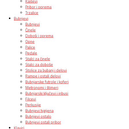
Kaiševi
Pribor i oprema
Trzalice
Bubnjevi
Bubnjevi
Činele
Doboši i oprema
Opne
Palice
Pedale
Stalci za činele
Stalci za doboše
Stolice za bubanj i delovi
Rampe i ostali delovi
Bubnjarske futrole i koferi
Metronomi i štimeri
Bubnjarski ključevi i inbusi
Filcevi
Perkusije
Bubnjevi higijena
Bubnjevi ostalo
Bubnjevi ostali pribor
Klaviri