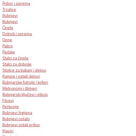
Pribor i oprema
Trzalice
Bubnjevi
Bubnjevi
Činele
Doboši i oprema
Opne
Palice
Pedale
Stalci za činele
Stalci za doboše
Stolice za bubanj i delovi
Rampe i ostali delovi
Bubnjarske futrole i koferi
Metronomi i štimeri
Bubnjarski ključevi i inbusi
Filcevi
Perkusije
Bubnjevi higijena
Bubnjevi ostalo
Bubnjevi ostali pribor
Klaviri