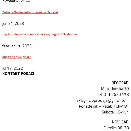
oktobar 4, 2024
Zašto je Martin miller značajan gitarista?
jun 24, 2023
top 3 pristupačne Ibanez gitare sa „bogatim“ izgledom
februar 11, 2023
Kupovina prve gitare
jul 17, 2022
KONTAKT PODACI
BEOGRAD
Makedonska 30
tel: 011 2620 478
mix.bgmaloprodaja@gmail.com
Ponedeljak – Petak: 10h-18h
Subota: 10-15h
NOVI SAD
Futoška 36-38