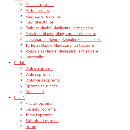
Pianina i oprema
Midi kontroleri
Klavijature i oprema
Klavirske stolice
Stalci za klavire, klavijature I sintisajzere
Pedale za klavire, klavijature I sintisajzere
Ispravljači za klavire, klavijature I sintisajzere
Torbe za klavire, klavijature I sintisajzere
Pojačala za klavire, klavijature I sintisajzere
Harmonike
Gudači
Violine i oprema
Viole i oprema
Violončela i oprema
Oprema za gudače
Notni stalci
Duvači
Flaute i oprema
Klarineti i oprema
Trube i oprema
Saksofoni i oprema
Horne