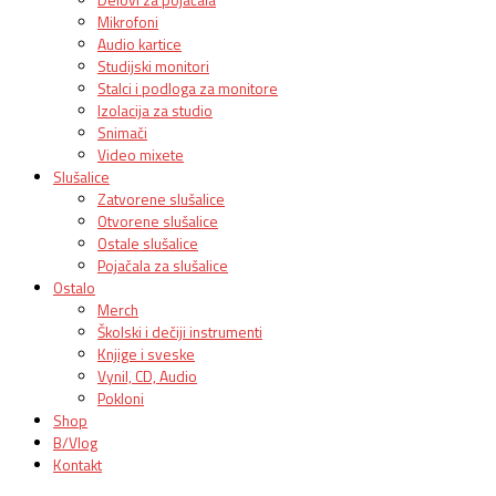
Mikrofoni
Audio kartice
Studijski monitori
Stalci i podloga za monitore
Izolacija za studio
Snimači
Video mixete
Slušalice
Zatvorene slušalice
Otvorene slušalice
Ostale slušalice
Pojačala za slušalice
Ostalo
Merch
Školski i dečiji instrumenti
Knjige i sveske
Vynil, CD, Audio
Pokloni
Shop
B/Vlog
Kontakt