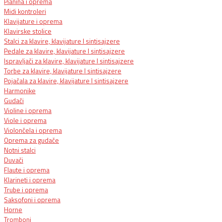
Pianina i oprema
Midi kontroleri
Klavijature i oprema
Klavirske stolice
Stalci za klavire, klavijature I sintisajzere
Pedale za klavire, klavijature I sintisajzere
Ispravljači za klavire, klavijature I sintisajzere
Torbe za klavire, klavijature I sintisajzere
Pojačala za klavire, klavijature I sintisajzere
Harmonike
Gudači
Violine i oprema
Viole i oprema
Violončela i oprema
Oprema za gudače
Notni stalci
Duvači
Flaute i oprema
Klarineti i oprema
Trube i oprema
Saksofoni i oprema
Horne
Tromboni