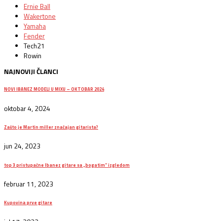
Ernie Ball
Wakertone
Yamaha
Fender
Tech21
Rowin
NAJNOVIJI ČLANCI
NOVI IBANEZ MODELI U MIXU – OKTOBAR 2024
oktobar 4, 2024
Zašto je Martin miller značajan gitarista?
jun 24, 2023
top 3 pristupačne Ibanez gitare sa „bogatim“ izgledom
februar 11, 2023
Kupovina prve gitare