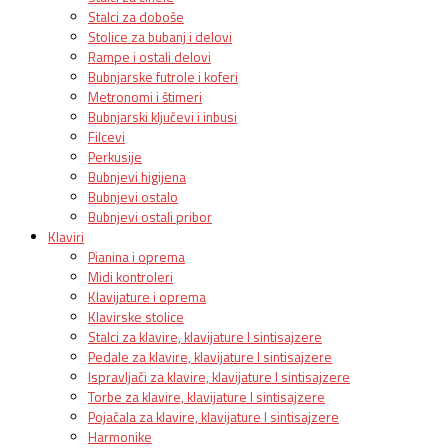
Stalci za doboše
Stolice za bubanj i delovi
Rampe i ostali delovi
Bubnjarske futrole i koferi
Metronomi i štimeri
Bubnjarski ključevi i inbusi
Filcevi
Perkusije
Bubnjevi higijena
Bubnjevi ostalo
Bubnjevi ostali pribor
Klaviri
Pianina i oprema
Midi kontroleri
Klavijature i oprema
Klavirske stolice
Stalci za klavire, klavijature I sintisajzere
Pedale za klavire, klavijature I sintisajzere
Ispravljači za klavire, klavijature I sintisajzere
Torbe za klavire, klavijature I sintisajzere
Pojačala za klavire, klavijature I sintisajzere
Harmonike