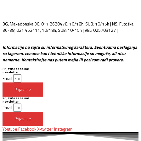
BG, Makedonska 30, 011 2620478, 10/18h, SUB: 10/15h | NS, Futoška
36-38, 021 452411, 10/18h, SUB: 10/15h | VEL: 025703127 |
info@mixmusic-company.com
Informacije na sajtu su informativnog karaktera. Eventualna neslaganja
sa lagerom, cenama kao i tehničke informacije su moguće, ali nisu
namerne. Kontaktirajte nas putem mejla ili pozivom radi provere.
Prijavite se na naš
newsletter
Email
Prijavi se
Prijavite se na naš
newsletter
Email
Prijavi se
Youtube
Facebook
X-twitter
Instagram