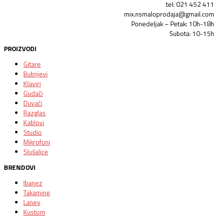
tel: 021 452 411
mix.nsmaloprodaja@gmail.com
Ponedeljak – Petak: 10h-18h
Subota: 10-15h
PROIZVODI
Gitare
Bubnjevi
Klaviri
Gudači
Duvači
Razglas
Kablovi
Studio
Mikrofoni
Slušalice
BRENDOVI
Ibanez
Takamine
Laney
Kustom