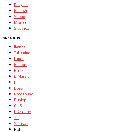
Razglas
Kablovi
Studio
Mikrofoni
Slušalice
BRENDOVI
Ibanez
Takamine
Laney
Kustom
Hartke
DiMarzio
HH
Boss
Rotosound
Dunlop
GHS
D’Addario
JBL
Samson
Hoton