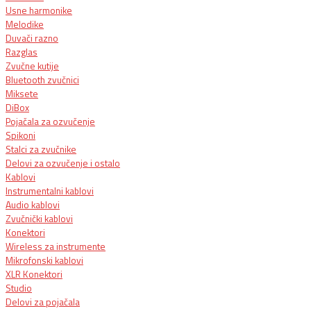
Usne harmonike
Melodike
Duvači razno
Razglas
Zvučne kutije
Bluetooth zvučnici
Miksete
DiBox
Pojačala za ozvučenje
Spikoni
Stalci za zvučnike
Delovi za ozvučenje i ostalo
Kablovi
Instrumentalni kablovi
Audio kablovi
Zvučnički kablovi
Konektori
Wireless za instrumente
Mikrofonski kablovi
XLR Konektori
Studio
Delovi za pojačala