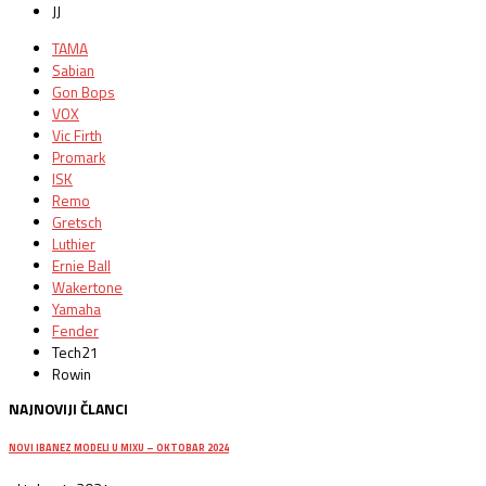
JJ
TAMA
Sabian
Gon Bops
VOX
Vic Firth
Promark
ISK
Remo
Gretsch
Luthier
Ernie Ball
Wakertone
Yamaha
Fender
Tech21
Rowin
NAJNOVIJI ČLANCI
NOVI IBANEZ MODELI U MIXU – OKTOBAR 2024