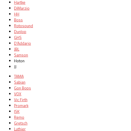
Hartke
DiMarzio
HH
Boss
Rotosound
Dunlop
GHS
D’Addario
JBL
Samson
Hoton
JJ
TAMA
Sabian
Gon Bops
VOX
Vic Firth
Promark
ISK
Remo
Gretsch
Luthier