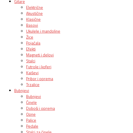
Gitare
Električne
Akustične
Klasične
Basovi
Ukulele i mandoline
Žice
Pojačala
Efekti
Magneti i delovi
Stalci
Futrole i koferi
Kaiševi
Pribor i oprema
Trzalice
Bubnjevi
Bubnjevi
Činele
Doboši i oprema
Opne
Palice
Pedale
Stalci za činele