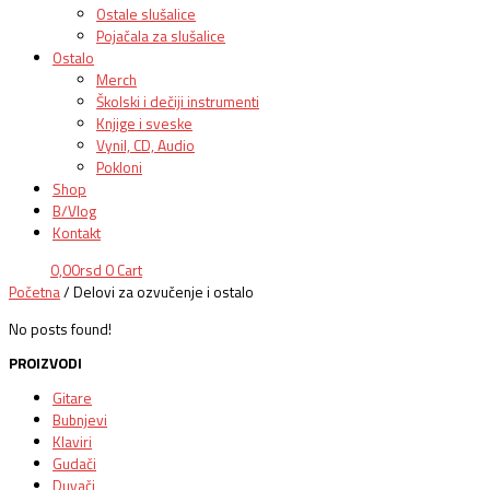
Ostale slušalice
Pojačala za slušalice
Ostalo
Merch
Školski i dečiji instrumenti
Knjige i sveske
Vynil, CD, Audio
Pokloni
Shop
B/Vlog
Kontakt
0,00
rsd
0
Cart
Početna
/ Delovi za ozvučenje i ostalo
No posts found!
PROIZVODI
Gitare
Bubnjevi
Klaviri
Gudači
Duvači