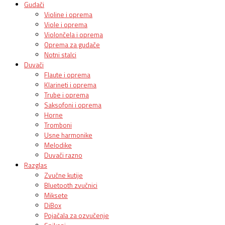
Gudači
Violine i oprema
Viole i oprema
Violončela i oprema
Oprema za gudače
Notni stalci
Duvači
Flaute i oprema
Klarineti i oprema
Trube i oprema
Saksofoni i oprema
Horne
Tromboni
Usne harmonike
Melodike
Duvači razno
Razglas
Zvučne kutije
Bluetooth zvučnici
Miksete
DiBox
Pojačala za ozvučenje