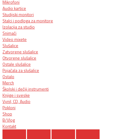
Mikrofoni
Audio kartice
Studijski monitori
Stalci i podloga za monitore
Izolacija za studio
Snimači
Video mixete
Slušalice
Zatvorene slušalice
Otvorene slušalice
Ostale slušalice
Pojačala za slušalice
Ostalo
Merch
Školski i dečiji instrumenti
Knjige i sveske
Vynil, CD, Audio
Pokloni
Shop
B/Vlog
Kontakt