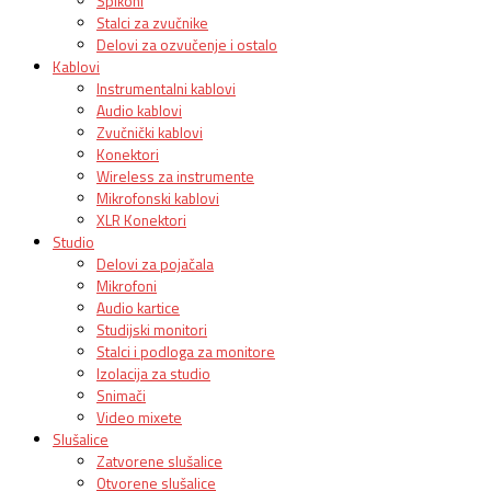
Spikoni
Stalci za zvučnike
Delovi za ozvučenje i ostalo
Kablovi
Instrumentalni kablovi
Audio kablovi
Zvučnički kablovi
Konektori
Wireless za instrumente
Mikrofonski kablovi
XLR Konektori
Studio
Delovi za pojačala
Mikrofoni
Audio kartice
Studijski monitori
Stalci i podloga za monitore
Izolacija za studio
Snimači
Video mixete
Slušalice
Zatvorene slušalice
Otvorene slušalice