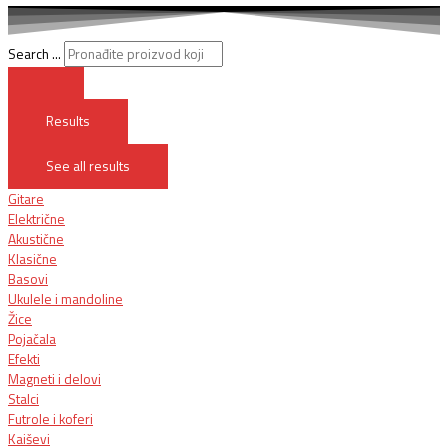
Search ...
Results
See all results
Gitare
Električne
Akustične
Klasične
Basovi
Ukulele i mandoline
Žice
Pojačala
Efekti
Magneti i delovi
Stalci
Futrole i koferi
Kaiševi