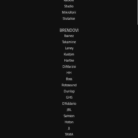
Kablovi
Studio
Mikrofoni
Slušalice
BRENDOVI
Ibanez
Takamine
Laney
Kustom
Hartke
DiMarzio
HH
Boss
Rotosound
Dunlop
GHS
D’Addario
JBL
Samson
Hoton
JJ
TAMA