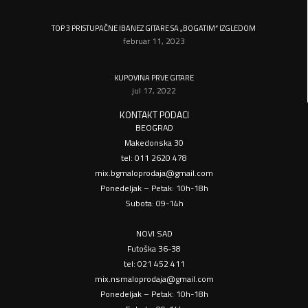
TOP 3 PRISTUPAČNE IBANEZ GITARE SA „BOGATIM“ IZGLEDOM
februar 11, 2023
KUPOVINA PRVE GITARE
jul 17, 2022
KONTAKT PODACI
BEOGRAD
Makedonska 30
tel: 011 2620 478
mix.bgmaloprodaja@gmail.com
Ponedeljak – Petak: 10h-18h
Subota: 09-14h
NOVI SAD
Futoška 36-38
tel: 021 452 411
mix.nsmaloprodaja@gmail.com
Ponedeljak – Petak: 10h-18h