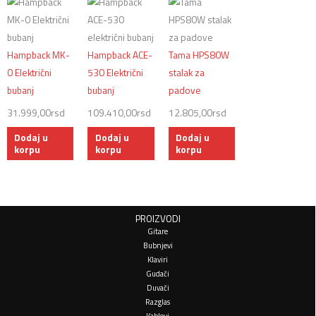
Hampback MK-
Hampback ACE-
Tama HPS80W
0 Električni
530 Električni
stalak za
bubanj
bubanj
padove
31.999,00
rsd
109.410,00
rsd
12.805,00
rsd
Dodaj u
Dodaj u
Dodaj u
korpu
korpu
korpu
PROIZVODI
Gitare
Bubnjevi
Klaviri
Gudači
Duvači
Razglas