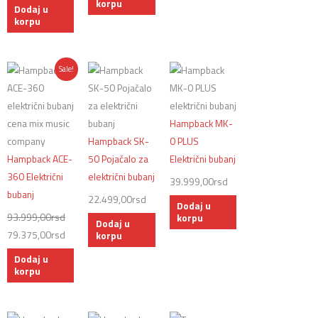
korpu
Dodaj u
korpu
Originalna
Trenutna
Sale!
cena
cena
je
je:
bila:
79.375,00rsd.
Hampback MK-
93.999,00rsd.
Hampback SK-
0 PLUS
Hampback ACE-
50 Pojačalo za
Električni bubanj
360 Električni
električni bubanj
39.999,00
rsd
bubanj
22.499,00
rsd
Dodaj u
93.999,00
rsd
korpu
Dodaj u
79.375,00
rsd
korpu
Dodaj u
korpu