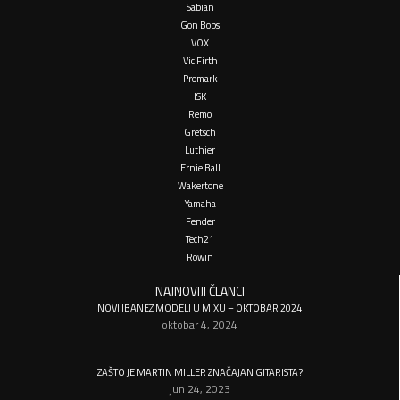
Sabian
Gon Bops
VOX
Vic Firth
Promark
ISK
Remo
Gretsch
Luthier
Ernie Ball
Wakertone
Yamaha
Fender
Tech21
Rowin
NAJNOVIJI ČLANCI
NOVI IBANEZ MODELI U MIXU – OKTOBAR 2024
oktobar 4, 2024
ZAŠTO JE MARTIN MILLER ZNAČAJAN GITARISTA?
jun 24, 2023