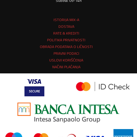
Subota: 09-14h
ISTORIJA MIX-A
DOSTAVA
RATE & KREDITI
POLITIKA PRIVATNOSTI
OBRADA PODATAKA O LIČNOSTI
PRAVNI PODACI
USLOVI KORIŠĆENJA
NAČINI PLAĆANJA