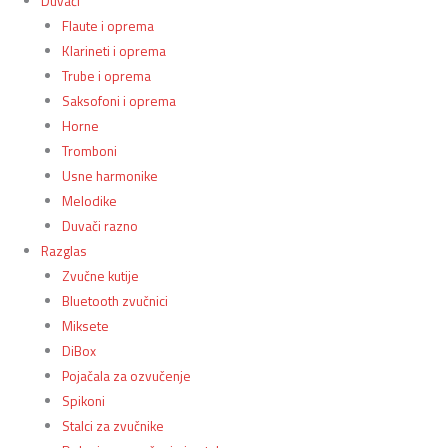
Duvači
Flaute i oprema
Klarineti i oprema
Trube i oprema
Saksofoni i oprema
Horne
Tromboni
Usne harmonike
Melodike
Duvači razno
Razglas
Zvučne kutije
Bluetooth zvučnici
Miksete
DiBox
Pojačala za ozvučenje
Spikoni
Stalci za zvučnike