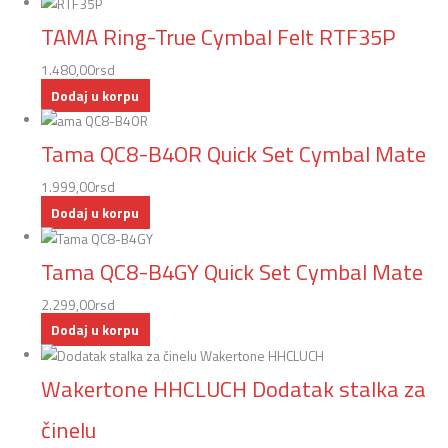
TAMA Ring-True Cymbal Felt RTF35P
1.480,00
rsd
Dodaj u korpu
Tama QC8-B4OR Quick Set Cymbal Mate
1.999,00
rsd
Dodaj u korpu
Tama QC8-B4GY Quick Set Cymbal Mate
2.299,00
rsd
Dodaj u korpu
Wakertone HHCLUCH Dodatak stalka za
činelu