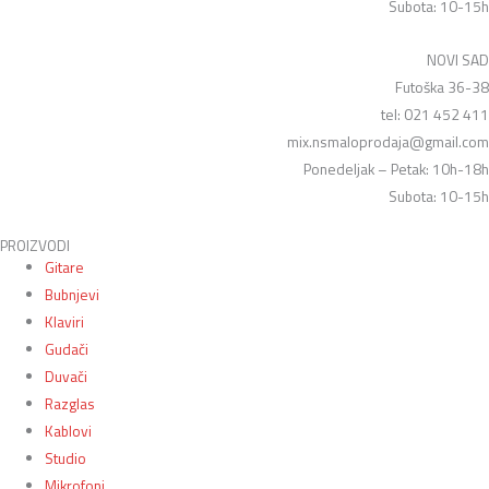
Subota: 10-15h
NOVI SAD
Futoška 36-38
tel: 021 452 411
mix.nsmaloprodaja@gmail.com
Ponedeljak – Petak: 10h-18h
Subota: 10-15h
PROIZVODI
Gitare
Bubnjevi
Klaviri
Gudači
Duvači
Razglas
Kablovi
Studio
Mikrofoni