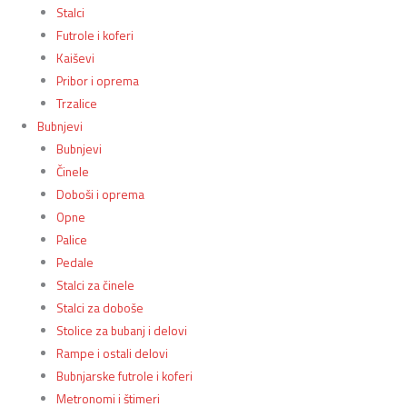
Stalci
Futrole i koferi
Kaiševi
Pribor i oprema
Trzalice
Bubnjevi
Bubnjevi
Činele
Doboši i oprema
Opne
Palice
Pedale
Stalci za činele
Stalci za doboše
Stolice za bubanj i delovi
Rampe i ostali delovi
Bubnjarske futrole i koferi
Metronomi i štimeri