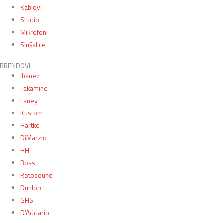
Kablovi
Studio
Mikrofoni
Slušalice
BRENDOVI
Ibanez
Takamine
Laney
Kustom
Hartke
DiMarzio
HH
Boss
Rotosound
Dunlop
GHS
D’Addario