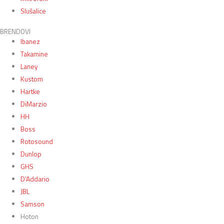
Slušalice
BRENDOVI
Ibanez
Takamine
Laney
Kustom
Hartke
DiMarzio
HH
Boss
Rotosound
Dunlop
GHS
D’Addario
JBL
Samson
Hoton