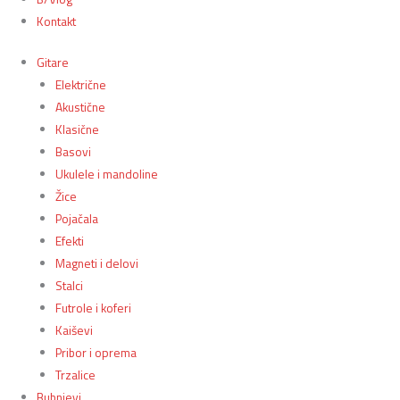
Kontakt
Gitare
Električne
Akustične
Klasične
Basovi
Ukulele i mandoline
Žice
Pojačala
Efekti
Magneti i delovi
Stalci
Futrole i koferi
Kaiševi
Pribor i oprema
Trzalice
Bubnjevi