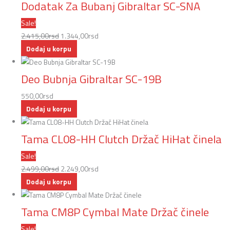
Dodatak Za Bubanj Gibraltar SC-SNA
Sale!
2.415,00
rsd
1.344,00
rsd
Dodaj u korpu
Deo Bubnja Gibraltar SC-19B
550,00
rsd
Dodaj u korpu
Tama CL08-HH Clutch Držač HiHat činela
Sale!
2.499,00
rsd
2.249,00
rsd
Dodaj u korpu
Tama CM8P Cymbal Mate Držač činele
Sale!