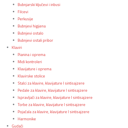
Bubnjarski ključevi i inbusi
Filcevi
Perkusije
Bubnjevi higijena
Bubnjevi ostalo
Bubnjevi ostali pribor
Klaviri
Pianina i oprema
Midi kontroleri
Klavijature i oprema
Klavirske stolice
Stalci za klavire, klavijature I sintisajzere
Pedale za klavire, klavijature I sintisajzere
Ispravljači za klavire, klavijature I sintisajzere
Torbe za klavire, klavijature I sintisajzere
Pojačala za klavire, klavijature I sintisajzere
Harmonike
Gudači