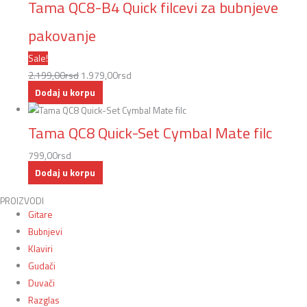
Tama QC8-B4 Quick filcevi za bubnjeve
pakovanje
Sale!
2.199,00
rsd
1.979,00
rsd
Dodaj u korpu
Tama QC8 Quick-Set Cymbal Mate filc
799,00
rsd
Dodaj u korpu
PROIZVODI
Gitare
Bubnjevi
Klaviri
Gudači
Duvači
Razglas