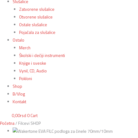
Slušalice
Zatvorene slušalice
Otvorene slušalice
Ostale slušalice
Pojačala za slušalice
Ostalo
Merch
Školski i dečiji instrumenti
Knjige i sveske
Vynil, CD, Audio
Pokloni
Shop
B/Vlog
Kontakt
0,00
rsd
0
Cart
Početna
/ Filcevi SHOP