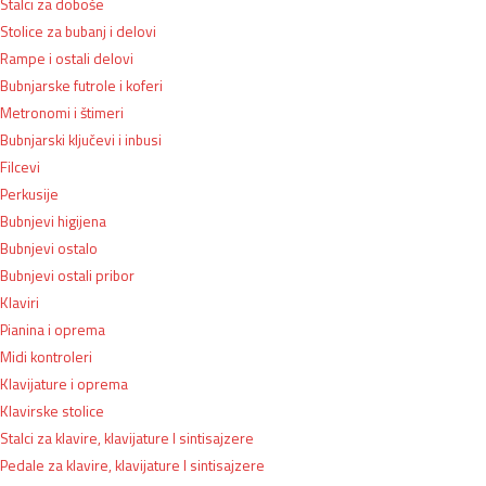
Stalci za doboše
Stolice za bubanj i delovi
Rampe i ostali delovi
Bubnjarske futrole i koferi
Metronomi i štimeri
Bubnjarski ključevi i inbusi
Filcevi
Perkusije
Bubnjevi higijena
Bubnjevi ostalo
Bubnjevi ostali pribor
Klaviri
Pianina i oprema
Midi kontroleri
Klavijature i oprema
Klavirske stolice
Stalci za klavire, klavijature I sintisajzere
Pedale za klavire, klavijature I sintisajzere