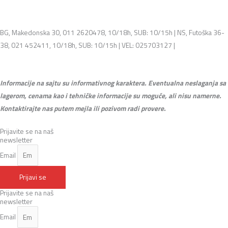
BG, Makedonska 30, 011 2620478, 10/18h, SUB: 10/15h | NS, Futoška 36-
38, 021 452411, 10/18h, SUB: 10/15h | VEL: 025703127 |
info@mixmusic-
company.com
Informacije na sajtu su informativnog karaktera. Eventualna neslaganja sa
lagerom, cenama kao i tehničke informacije su moguće, ali nisu namerne.
Kontaktirajte nas putem mejla ili pozivom radi provere.
Prijavite se na naš
newsletter
Email
Prijavi se
Prijavite se na naš
newsletter
Email