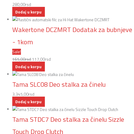
280,00
rsd
Dodaj u korpu
Wakertone DCZMRT Dodatak za bubnjeve
- 1kom
Sale!
165,00
rsd
117,00
rsd
Dodaj u korpu
Tama SLC08 Deo stalka za činelu
3.345,00
rsd
Dodaj u korpu
Tama STDC7 Deo stalka za činelu Sizzle
Touch Drop Clutch