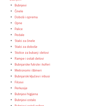
Bubnjevi
Činele
Doboši i oprema
Opne
Palice
Pedale
Stalci za činele
Stalci za doboše
Stolice za bubanj i delovi
Rampe i ostali delovi
Bubnjarske futrole i koferi
Metronomi i štimeri
Bubnjarski ključevi i inbusi
Filcevi
Perkusije
Bubnjevi higijena
Bubnjevi ostalo
Bubnjevi ostali pribor