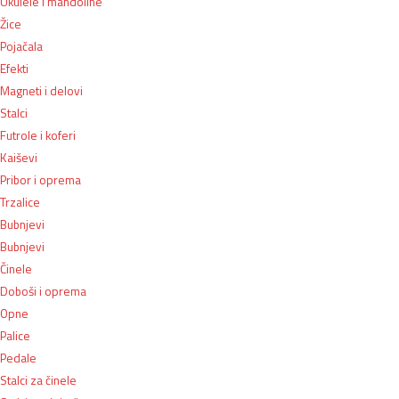
Ukulele i mandoline
Žice
Pojačala
Efekti
Magneti i delovi
Stalci
Futrole i koferi
Kaiševi
Pribor i oprema
Trzalice
Bubnjevi
Bubnjevi
Činele
Doboši i oprema
Opne
Palice
Pedale
Stalci za činele