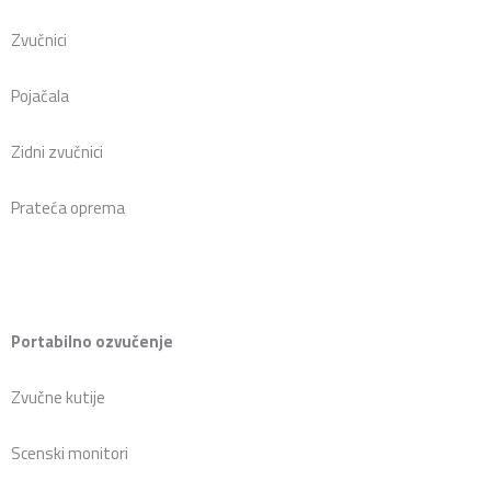
Zvučnici
Pojačala
Zidni zvučnici
Prateća oprema
Portabilno ozvučenje
Zvučne kutije
Scenski monitori