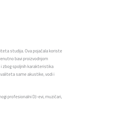
iteta studija. Ova pojačala koriste
 trenutno bavi proizvodnjom
i zbog spoljnih karakteristika
kvaliteta same akustike, vodi i
ogi profesionalni DJ-evi, muzičari,