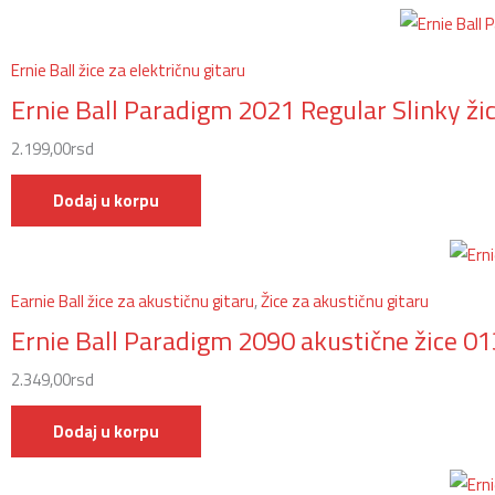
Ernie Ball žice za električnu gitaru
Ernie Ball Paradigm 2021 Regular Slinky žic
2.199,00
rsd
Dodaj u korpu
Earnie Ball žice za akustičnu gitaru
,
Žice za akustičnu gitaru
Ernie Ball Paradigm 2090 akustične žice 
2.349,00
rsd
Dodaj u korpu