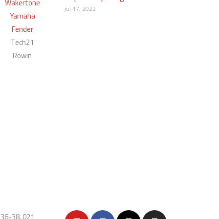
Wakertone
jul 17, 2022
Yamaha
Fender
Tech21
Rowin
Y
F
X
I
 36-38, 021