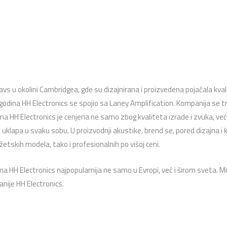
s u okolini Cambridgea, gde su dizajnirana i proizvedena pojačala kval
h godina HH Electronics se spojio sa Laney Amplification. Kompanija se
HH Electronics je cenjena ne samo zbog kvaliteta izrade i zvuka, već 
i uklapa u svaku sobu. U proizvodnji akustike, brend se, pored dizajna i 
tskih modela, tako i profesionalnih po višoj ceni.
ma HH Electronics najpopularnija ne samo u Evropi, već i širom sveta. Mn
anije HH Electronics.