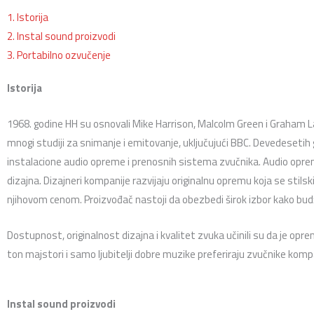
1. Istorija
2. Instal sound proizvodi
3. Portabilno ozvučenje
Istorija
1968. godine HH su osnovali Mike Harrison, Malcolm Green i Graham Lav
mnogi studiji za snimanje i emitovanje, uključujući BBC. Devedeseti
instalacione audio opreme i prenosnih sistema zvučnika. Audio oprema 
dizajna. Dizajneri kompanije razvijaju originalnu opremu koja se stilsk
njihovom cenom. Proizvođač nastoji da obezbedi širok izbor kako budže
Dostupnost, originalnost dizajna i kvalitet zvuka učinili su da je opre
ton majstori i samo ljubitelji dobre muzike preferiraju zvučnike komp
Instal sound proizvodi