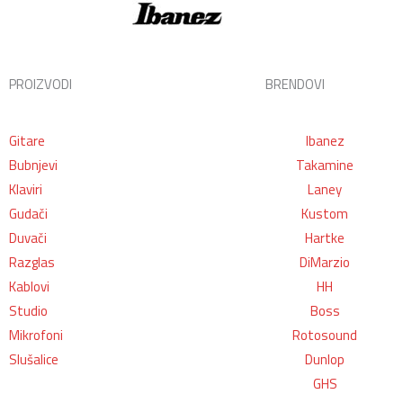
PROIZVODI
BRENDOVI
Gitare
Ibanez
Bubnjevi
Takamine
Klaviri
Laney
Gudači
Kustom
Duvači
Hartke
Razglas
DiMarzio
Kablovi
HH
Studio
Boss
Mikrofoni
Rotosound
Slušalice
Dunlop
GHS