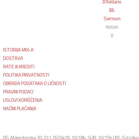
D’Addario
JBL
Samson
Hoton
JJ
ISTORIJA MIX-A
DOSTAVA
RATE & KREDITI
POLITIKA PRIVATNOSTI
OBRADA PODATAKA O LIČNOSTI
PRAVNI PODACI
USLOVI KORIŠĆENJA
NAČINI PLAĆANJA
BG, Makedonska 30, 011 2620478, 10/18h, SUB: 10/15h | NS, Futoška