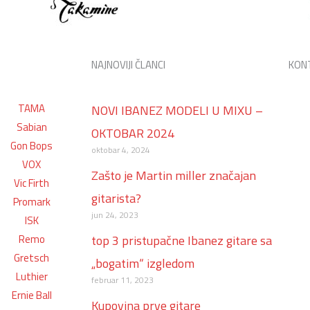
NAJNOVIJI ČLANCI
KON
TAMA
NOVI IBANEZ MODELI U MIXU –
Sabian
OKTOBAR 2024
Gon Bops
oktobar 4, 2024
VOX
Zašto je Martin miller značajan
Vic Firth
gitarista?
Promark
jun 24, 2023
ISK
Remo
top 3 pristupačne Ibanez gitare sa
Gretsch
„bogatim“ izgledom
Luthier
februar 11, 2023
Ernie Ball
Kupovina prve gitare