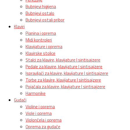
Bubnjevi higijena
Bubnjevi ostalo
Bubnjevi ostali pribor
Klaviri
Pianina i oprema
Midi kontroleri
Klavijature i oprema
Klavirske stolice
Stalci za klavire, klavijature I sintisajzere
Pedale za klavire, klavijature I sintisajzere
Ispravljači za klavire, klavijature I sintisajzere
Torbe za klavire, klavijature I sintisajzere
Pojačala za klavire, klavijature I sintisajzere
Harmonike
Gudači
Violine i oprema
Viole i oprema
Violončela i oprema
Oprema za gudače