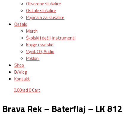
Otvorene slušalice
Ostale slušalice
Pojačala za slušalice
Ostalo
Merch
Školski i dečiji instrumenti
Knjige i sveske
Vynil, CD, Audio
Pokloni
Shop
B/Vlog
Kontakt
0,00
rsd
0
Cart
Brava Rek – Baterflaj – LK 812