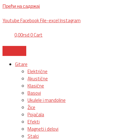
Пређи на садржај
BG, Makedonska 30,
011 2620478, PON/PET: 10/18h, SUB: 10/
15h| NS
Youtube
Facebook
File-excel
Instagram
0,00
rsd
0
Cart
Gitare
Električne
Akustične
Klasične
Basovi
Ukulele i mandoline
Žice
Pojačala
Efekti
Magneti i delovi
Stalci