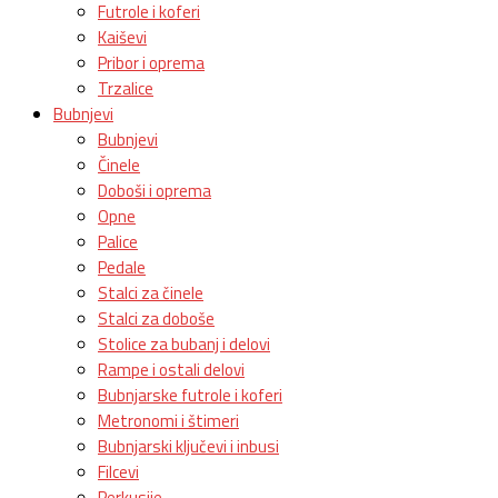
Futrole i koferi
Kaiševi
Pribor i oprema
Trzalice
Bubnjevi
Bubnjevi
Činele
Doboši i oprema
Opne
Palice
Pedale
Stalci za činele
Stalci za doboše
Stolice za bubanj i delovi
Rampe i ostali delovi
Bubnjarske futrole i koferi
Metronomi i štimeri
Bubnjarski ključevi i inbusi
Filcevi
Perkusije