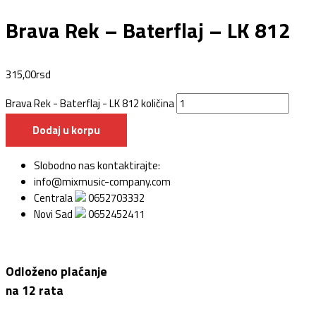
Brava Rek – Baterflaj – LK 812
315,00
rsd
Brava Rek - Baterflaj - LK 812 količina
Dodaj u korpu
Slobodno nas kontaktirajte:
info@mixmusic-company.com
Centrala
0652703332
Novi Sad
0652452411
Odloženo plaćanje
na 12 rata