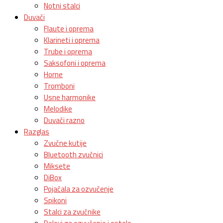
Notni stalci
Duvači
Flaute i oprema
Klarineti i oprema
Trube i oprema
Saksofoni i oprema
Horne
Tromboni
Usne harmonike
Melodike
Duvači razno
Razglas
Zvučne kutije
Bluetooth zvučnici
Miksete
DiBox
Pojačala za ozvučenje
Spikoni
Stalci za zvučnike