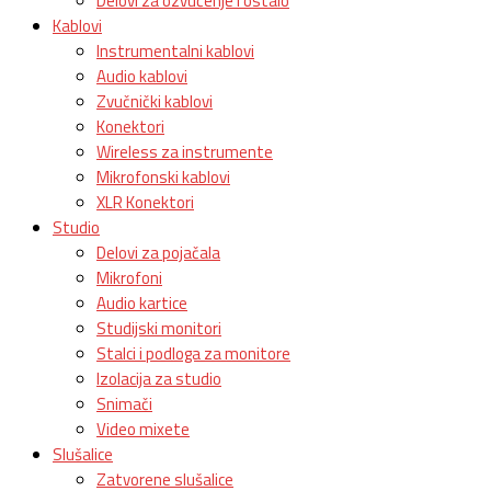
Delovi za ozvučenje i ostalo
Kablovi
Instrumentalni kablovi
Audio kablovi
Zvučnički kablovi
Konektori
Wireless za instrumente
Mikrofonski kablovi
XLR Konektori
Studio
Delovi za pojačala
Mikrofoni
Audio kartice
Studijski monitori
Stalci i podloga za monitore
Izolacija za studio
Snimači
Video mixete
Slušalice
Zatvorene slušalice