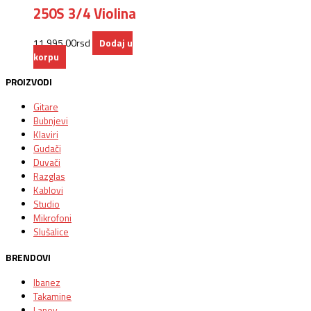
250S 3/4 Violina
11.995,00
rsd
Dodaj u
korpu
PROIZVODI
Gitare
Bubnjevi
Klaviri
Gudači
Duvači
Razglas
Kablovi
Studio
Mikrofoni
Slušalice
BRENDOVI
Ibanez
Takamine
Laney