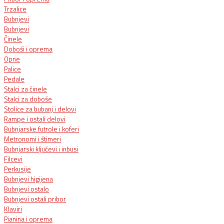
Trzalice
Bubnjevi
Bubnjevi
Činele
Doboši i oprema
Opne
Palice
Pedale
Stalci za činele
Stalci za doboše
Stolice za bubanj i delovi
Rampe i ostali delovi
Bubnjarske futrole i koferi
Metronomi i štimeri
Bubnjarski ključevi i inbusi
Filcevi
Perkusije
Bubnjevi higijena
Bubnjevi ostalo
Bubnjevi ostali pribor
Klaviri
Pianina i oprema