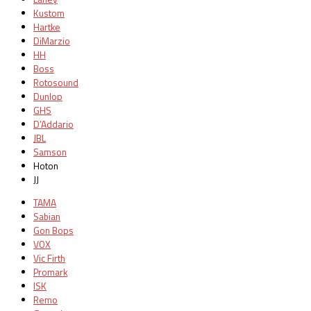
Kustom
Hartke
DiMarzio
HH
Boss
Rotosound
Dunlop
GHS
D’Addario
JBL
Samson
Hoton
JJ
TAMA
Sabian
Gon Bops
VOX
Vic Firth
Promark
ISK
Remo