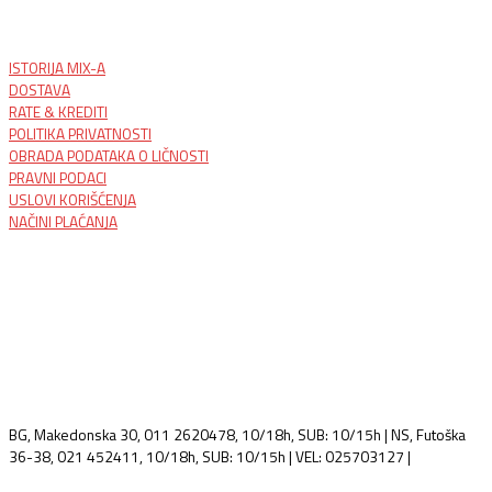
ISTORIJA MIX-A
DOSTAVA
RATE & KREDITI
POLITIKA PRIVATNOSTI
OBRADA PODATAKA O LIČNOSTI
PRAVNI PODACI
USLOVI KORIŠĆENJA
NAČINI PLAĆANJA
BG, Makedonska 30, 011 2620478, 10/18h, SUB: 10/15h | NS, Futoška
36-38, 021 452411, 10/18h, SUB: 10/15h | VEL: 025703127 |
info@mixmusic-company.com