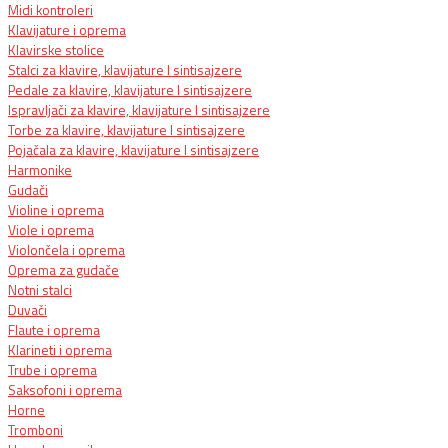
Midi kontroleri
Klavijature i oprema
Klavirske stolice
Stalci za klavire, klavijature I sintisajzere
Pedale za klavire, klavijature I sintisajzere
Ispravljači za klavire, klavijature I sintisajzere
Torbe za klavire, klavijature I sintisajzere
Pojačala za klavire, klavijature I sintisajzere
Harmonike
Gudači
Violine i oprema
Viole i oprema
Violončela i oprema
Oprema za gudače
Notni stalci
Duvači
Flaute i oprema
Klarineti i oprema
Trube i oprema
Saksofoni i oprema
Horne
Tromboni