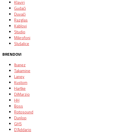
Klaviri
Gudači
Duvači
Razglas
Kablovi
Studio
Mikrofoni
Slušalice
BRENDOVI
Ibanez
Takamine
Laney
Kustom
Hartke
DiMarzio
HH
Boss
Rotosound
Dunlop
GHS
D’Addario