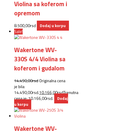
Violina sa koferom i
opremom
8.500,00
rsd
Dodaj u korpu
Sale!
Wakertone WV-
330S 4/4 Violina sa
koferom i gudalom
14.490,00
rsd
Originalna cena
je bila:
14.490,00rsd.
10.166,00
rsd
Trenutna
cena je: 10.166,00rsd.
Dodaj
u korpu
Wakertone WV-