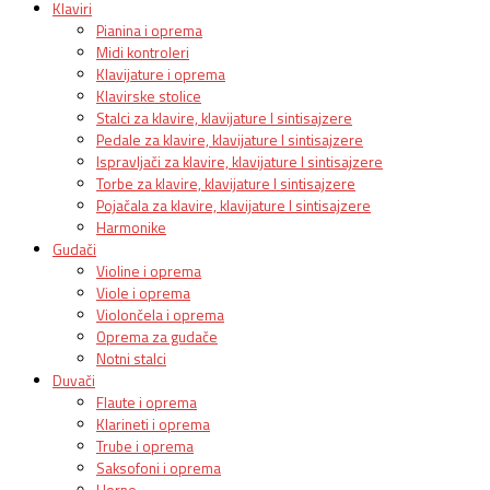
Klaviri
Pianina i oprema
Midi kontroleri
Klavijature i oprema
Klavirske stolice
Stalci za klavire, klavijature I sintisajzere
Pedale za klavire, klavijature I sintisajzere
Ispravljači za klavire, klavijature I sintisajzere
Torbe za klavire, klavijature I sintisajzere
Pojačala za klavire, klavijature I sintisajzere
Harmonike
Gudači
Violine i oprema
Viole i oprema
Violončela i oprema
Oprema za gudače
Notni stalci
Duvači
Flaute i oprema
Klarineti i oprema
Trube i oprema
Saksofoni i oprema
Horne