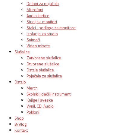
Delovi za pojačala
Mikrofoni
Audio kartice
Studijski monitori
Stalci i podloga za monitore
Izolacija za studio
Snimači
Video mixete
Slušalice
Zatvorene slušalice
Otvorene slušalice
Ostale slušalice
Pojačala za slušalice
Ostalo
Merch
Školski i dečiji instrumenti
Knjige i sveske
Vynil, CD, Audio
Pokloni
Shop
B/Vlog
Kontakt