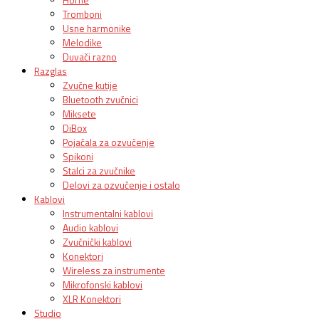
Tromboni
Usne harmonike
Melodike
Duvači razno
Razglas
Zvučne kutije
Bluetooth zvučnici
Miksete
DiBox
Pojačala za ozvučenje
Spikoni
Stalci za zvučnike
Delovi za ozvučenje i ostalo
Kablovi
Instrumentalni kablovi
Audio kablovi
Zvučnički kablovi
Konektori
Wireless za instrumente
Mikrofonski kablovi
XLR Konektori
Studio