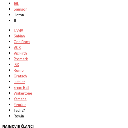
JBL
Samson
Hoton
JJ
TAMA
Sabian
Gon Bops
VOX
Vic Firth
Promark
ISK
Remo
Gretsch
Luthier
Ernie Ball
Wakertone
Yamaha
Fender
Tech21
Rowin
NAJNOVIJI ČLANCI