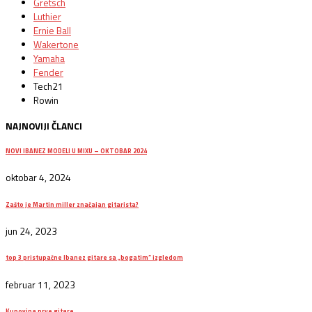
Gretsch
Luthier
Ernie Ball
Wakertone
Yamaha
Fender
Tech21
Rowin
NAJNOVIJI ČLANCI
NOVI IBANEZ MODELI U MIXU – OKTOBAR 2024
oktobar 4, 2024
Zašto je Martin miller značajan gitarista?
jun 24, 2023
top 3 pristupačne Ibanez gitare sa „bogatim“ izgledom
februar 11, 2023
Kupovina prve gitare