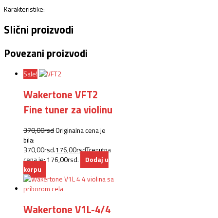
Karakteristike:
Slični proizvodi
Povezani proizvodi
Sale!
Wakertone VFT2
Fine tuner za violinu
370,00
rsd
Originalna cena je
bila:
370,00rsd.
176,00
rsd
Trenutna
cena je: 176,00rsd.
Dodaj u
korpu
Wakertone V1L-4/4