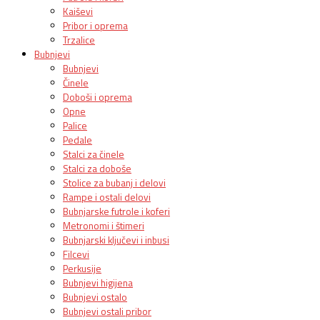
Kaiševi
Pribor i oprema
Trzalice
Bubnjevi
Bubnjevi
Činele
Doboši i oprema
Opne
Palice
Pedale
Stalci za činele
Stalci za doboše
Stolice za bubanj i delovi
Rampe i ostali delovi
Bubnjarske futrole i koferi
Metronomi i štimeri
Bubnjarski ključevi i inbusi
Filcevi
Perkusije
Bubnjevi higijena
Bubnjevi ostalo
Bubnjevi ostali pribor