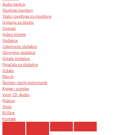
Audio kartice
Studijski monitori
Stalci i podloga za monitore
Izolacija za studio
Snimači
Video mixete
Slušalice
Zatvorene slušalice
Otvorene slušalice
Ostale slušalice
Pojačala za slušalice
Ostalo
Merch
Školski i dečiji instrumenti
Knjige i sveske
Vynil, CD, Audio
Pokloni
Shop
B/Vlog
Kontakt