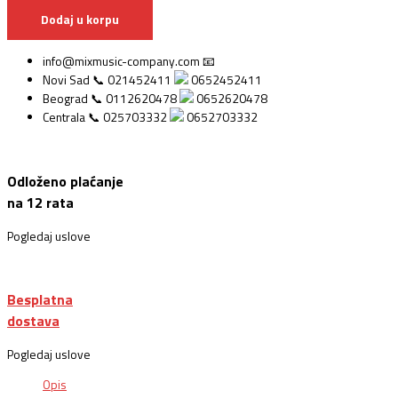
Dodaj u korpu
info@mixmusic-company.com 📧
Novi Sad 📞 021452411
0652452411
Beograd 📞 0112620478
0652620478
Centrala 📞 025703332
0652703332
Odloženo plaćanje
na 12 rata
Pogledaj uslove
Besplatna
dostava
Pogledaj uslove
Opis