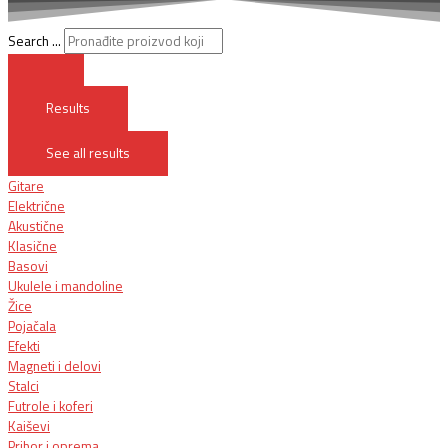
Search ...
Results
See all results
Gitare
Električne
Akustične
Klasične
Basovi
Ukulele i mandoline
Žice
Pojačala
Efekti
Magneti i delovi
Stalci
Futrole i koferi
Kaiševi
Pribor i oprema