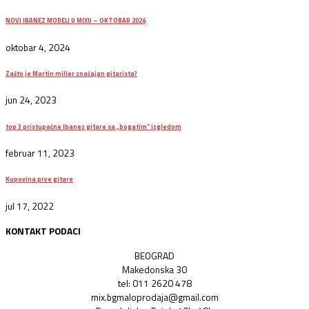
NOVI IBANEZ MODELI U MIXU – OKTOBAR 2024
oktobar 4, 2024
Zašto je Martin miller značajan gitarista?
jun 24, 2023
top 3 pristupačne Ibanez gitare sa „bogatim“ izgledom
februar 11, 2023
Kupovina prve gitare
jul 17, 2022
KONTAKT PODACI
BEOGRAD
Makedonska 30
tel: 011 2620 478
mix.bgmaloprodaja@gmail.com