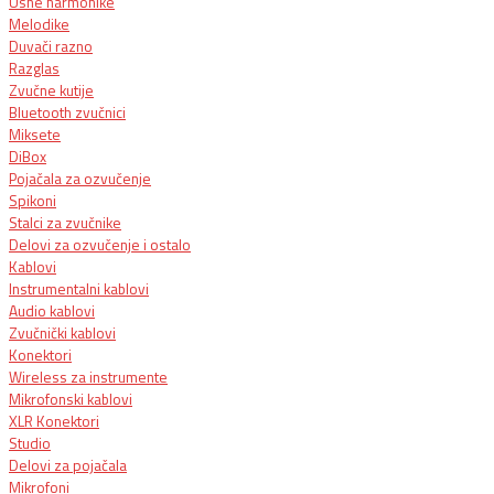
Usne harmonike
Melodike
Duvači razno
Razglas
Zvučne kutije
Bluetooth zvučnici
Miksete
DiBox
Pojačala za ozvučenje
Spikoni
Stalci za zvučnike
Delovi za ozvučenje i ostalo
Kablovi
Instrumentalni kablovi
Audio kablovi
Zvučnički kablovi
Konektori
Wireless za instrumente
Mikrofonski kablovi
XLR Konektori
Studio
Delovi za pojačala
Mikrofoni