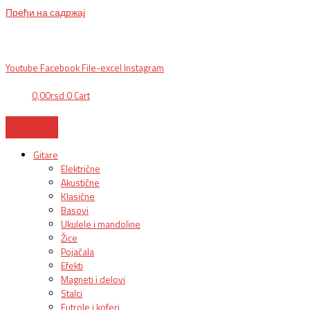
Пређи на садржај
BG, Makedonska 30,
011 2620478, PON/PET: 10/18h, SUB: 10/
15h| NS,
Futoška 36-38,
021 452411, 10-18h, SUB 10h-15h
| VEL:
025703127
|
info@mixmusic-company.com
|
Youtube
Facebook
File-excel
Instagram
0,00
rsd
0
Cart
Gitare
Električne
Akustične
Klasične
Basovi
Ukulele i mandoline
Žice
Pojačala
Efekti
Magneti i delovi
Stalci
Futrole i koferi