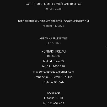
ZAŠTO JE MARTIN MILLER ZNAČAJAN GITARISTA?
jun 24, 2023
TOP 3 PRISTUPAČNE IBANEZ GITARE SA „BOGATIM“ IZGLEDOM
februar 11, 2023
KUPOVINA PRVE GITARE
jul 17, 2022
KONTAKT PODACI
BEOGRAD
Makedonska 30
tel: 011 2620 478
mix.bgmaloprodaja@gmail.com
Ponedeljak – Petak: 10h-18h
Subota: 09-14h
NOVI SAD
Futoška 36-38
tel: 021 452 411