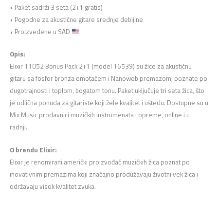
• Paket sadrži 3 seta (2+1 gratis)
• Pogodne za akustične gitare srednje debljine
• Proizvedene u SAD
Opis:
Elixir 11052 Bonus Pack 2+1 (model 16539) su žice za akustičnu
gitaru sa fosfor bronza omotačem i Nanoweb premazom, poznate po
dugotrajnosti i toplom, bogatom tonu. Paket uključuje tri seta žica, što
je odlična ponuda za gitariste koji žele kvalitet i uštedu. Dostupne su u
Mix Music prodavnici muzičkih instrumenata i opreme, online i u
radnji.
O brendu Elixir:
Elixir je renomirani američki proizvođač muzičkih žica poznat po
inovativnim premazima koji značajno produžavaju životni vek žica i
održavaju visok kvalitet zvuka.