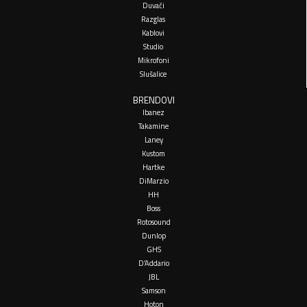
Duvači
Razglas
Kablovi
Studio
Mikrofoni
Slušalice
BRENDOVI
Ibanez
Takamine
Laney
Kustom
Hartke
DiMarzio
HH
Boss
Rotosound
Dunlop
GHS
D’Addario
JBL
Samson
Hoton