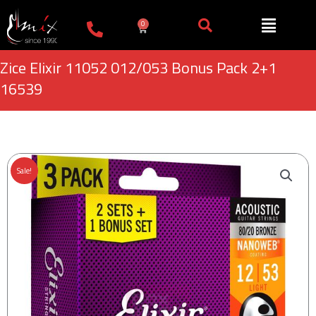
Пређи
на
0
Cart
садржај
Zice Elixir 11052 012/053 Bonus Pack 2+1
16539
Sale!