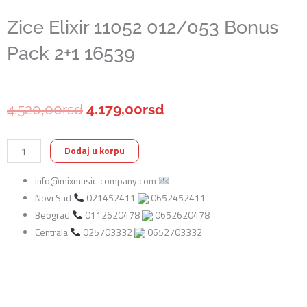
Zice Elixir 11052 012/053 Bonus
Pack 2+1 16539
Originalna
Trenutna
4.520,00
rsd
4.179,00
rsd
cena
cena
Zice
Dodaj u korpu
je
je:
Elixir
info@mixmusic-company.com
11052
bila:
4.179,00rsd.
Novi Sad
021452411
0652452411
012/053
4.520,00rsd.
Beograd
0112620478
0652620478
Bonus
Centrala
025703332
0652703332
Pack
2+1
16539
količina