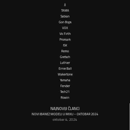
JJ
TAMA
Sabian
Gon Bops
VOX
Vic Firth
Promark
ISK
Remo
Gretsch
Luthier
Ernie Ball
Wakertone
Yamaha
Fender
Tech21
Rowin
NAJNOVIJI ČLANCI
NOVI IBANEZ MODELI U MIXU – OKTOBAR 2024
oktobar 4, 2024