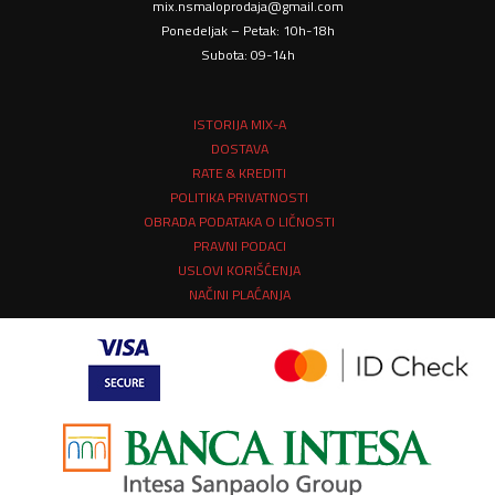
mix.nsmaloprodaja@gmail.com
Ponedeljak – Petak: 10h-18h
Subota: 09-14h
ISTORIJA MIX-A
DOSTAVA
RATE & KREDITI
POLITIKA PRIVATNOSTI
OBRADA PODATAKA O LIČNOSTI
PRAVNI PODACI
USLOVI KORIŠĆENJA
NAČINI PLAĆANJA