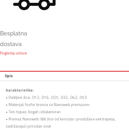
Besplatna
dostava
Pogledaj uslove
Opis
Karakteristike:
• Debljine žica: .012, .016, .025, .032, .042, .053
• Materijal: fosfor bronza sa Nanoweb premazom
• Ton: topao, bogat i izbalansiran
• Premaz Nanoweb: štiti žice od korozije i produžava vek trajanja,
zadržavajući prirodan zvuk