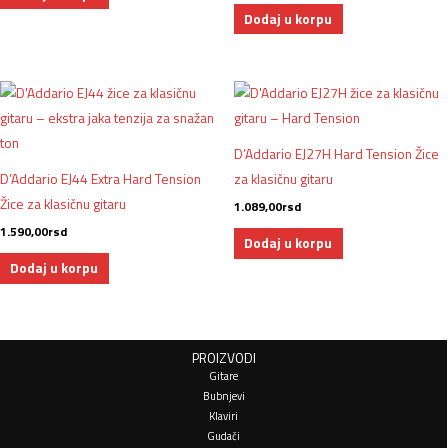
Dodaj u korpu
D’Addario EJ27H Hard Tension Žice
D’Addario EJ44 Extra Hard Tension
za klasičnu gitaru
Žice za klasičnu gitaru
1.089,00
rsd
1.590,00
rsd
Dodaj u korpu
Dodaj u korpu
PROIZVODI
Gitare
Bubnjevi
Klaviri
Gudači