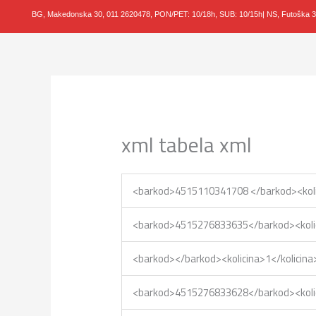
Пређи
BG, Makedonska 30,
011 2620478, PON/PET: 10/18h, SUB: 10/
15h| NS, Futoška 
на
садржај
xml tabela xml
<barkod>4515110341708 </barkod><ko
<barkod>4515276833635</barkod><kol
<barkod></barkod><kolicina>1</kolic
<barkod>4515276833628</barkod><kol