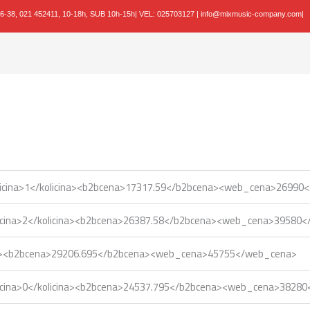
36-38,
021 452411, 10-18h, SUB 10h-15h
| VEL:
025703127
|
info@mixmusic-company.com
|
licina>1</kolicina><b2bcena>17317.59</b2bcena><web_cena>26990
icina>2</kolicina><b2bcena>26387.58</b2bcena><web_cena>39580
ina><b2bcena>29206.695</b2bcena><web_cena>45755</web_cena>
icina>0</kolicina><b2bcena>24537.795</b2bcena><web_cena>3828