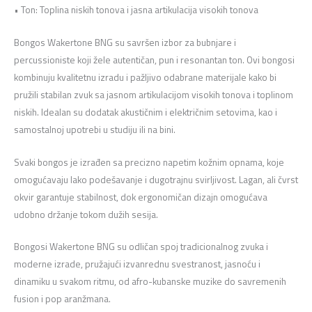
• Ton: Toplina niskih tonova i jasna artikulacija visokih tonova
Bongos Wakertone BNG su savršen izbor za bubnjare i
percussioniste koji žele autentičan, pun i resonantan ton. Ovi bongosi
kombinuju kvalitetnu izradu i pažljivo odabrane materijale kako bi
pružili stabilan zvuk sa jasnom artikulacijom visokih tonova i toplinom
niskih. Idealan su dodatak akustičnim i električnim setovima, kao i
samostalnoj upotrebi u studiju ili na bini.
Svaki bongos je izrađen sa precizno napetim kožnim opnama, koje
omogućavaju lako podešavanje i dugotrajnu svirljivost. Lagan, ali čvrst
okvir garantuje stabilnost, dok ergonomičan dizajn omogućava
udobno držanje tokom dužih sesija.
Bongosi Wakertone BNG su odličan spoj tradicionalnog zvuka i
moderne izrade, pružajući izvanrednu svestranost, jasnoću i
dinamiku u svakom ritmu, od afro-kubanske muzike do savremenih
fusion i pop aranžmana.