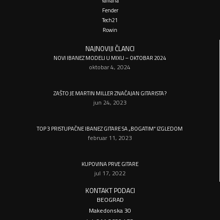
Yamaha
Fender
Tech21
Rowin
NAJNOVIJI ČLANCI
NOVI IBANEZ MODELI U MIXU – OKTOBAR 2024
oktobar 4, 2024
ZAŠTO JE MARTIN MILLER ZNAČAJAN GITARISTA?
jun 24, 2023
TOP 3 PRISTUPAČNE IBANEZ GITARE SA „BOGATIM“ IZGLEDOM
februar 11, 2023
KUPOVINA PRVE GITARE
jul 17, 2022
KONTAKT PODACI
BEOGRAD
Makedonska 30