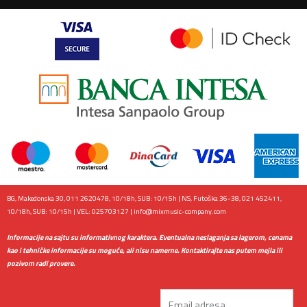
BG, Makedonska 30, 011 2620478, 10/18h, SUB: 10/15h | NS, Futoška 36-38, 021 452411,
10/18h, SUB: 10/15h | VEL: 025703127 |
info@mixmusic-company.com
Informacije na sajtu su informativnog karaktera. Eventualna neslaganja sa lagerom, cenama
kao i tehničke informacije su moguće, ali nisu namerne. Kontaktirajte nas putem mejla ili
pozivom radi provere.
Email