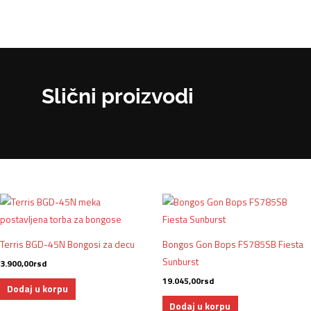
Slični proizvodi
Terris BGD-45N Bongosi za decu
Bongos Gon Bops FS785SB Fiesta
Sunburst
3.900,00
rsd
19.045,00
rsd
Dodaj u korpu
Dodaj u korpu