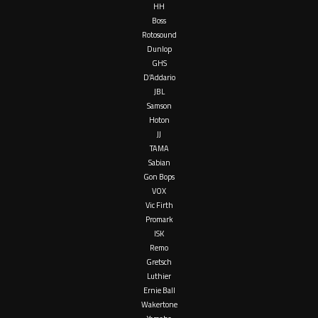
HH
Boss
Rotosound
Dunlop
GHS
D’Addario
JBL
Samson
Hoton
JJ
TAMA
Sabian
Gon Bops
VOX
Vic Firth
Promark
ISK
Remo
Gretsch
Luthier
Ernie Ball
Wakertone