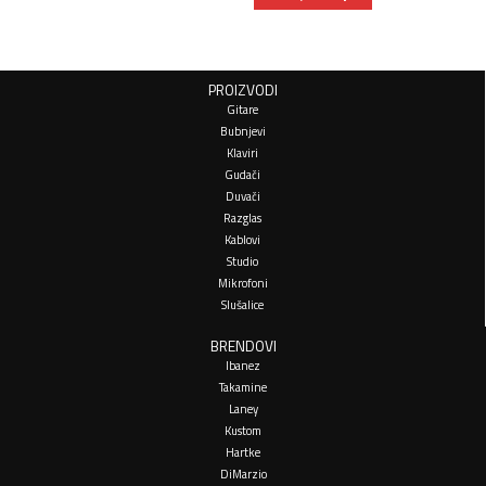
PROIZVODI
Gitare
Bubnjevi
Klaviri
Gudači
Duvači
Razglas
Kablovi
Studio
Mikrofoni
Slušalice
BRENDOVI
Ibanez
Takamine
Laney
Kustom
Hartke
DiMarzio