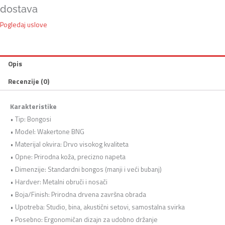
dostava
Pogledaj uslove
Opis
Recenzije (0)
Karakteristike
• Tip: Bongosi
• Model: Wakertone BNG
• Materijal okvira: Drvo visokog kvaliteta
• Opne: Prirodna koža, precizno napeta
• Dimenzije: Standardni bongos (manji i veći bubanj)
• Hardver: Metalni obruči i nosači
• Boja/Finish: Prirodna drvena završna obrada
• Upotreba: Studio, bina, akustični setovi, samostalna svirka
• Posebno: Ergonomičan dizajn za udobno držanje