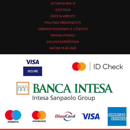
ISTORIJA MIX-A
DOSTAVA
RATE & KREDITI
POLITIKA PRIVATNOSTI
OBRADA PODATAKA O LIČNOSTI
PRAVNI PODACI
USLOVI KORIŠĆENJA
NAČINI PLAĆANJA