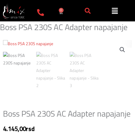
Пређи
на
0
Cart
садржај
Boss PSA 230S AC Adapter napajanje
Boss PSA 230S AC Adapter napajanje
4.145,00
rsd