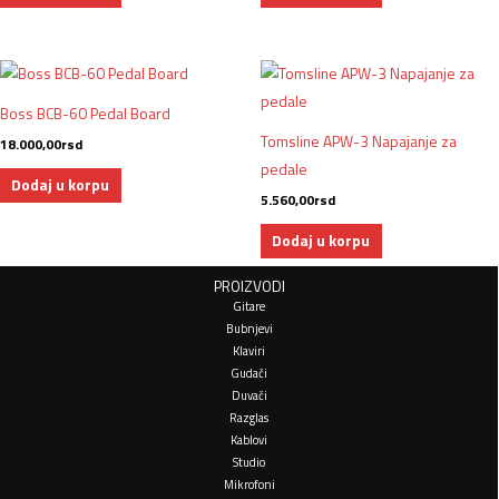
Boss BCB-60 Pedal Board
Tomsline APW-3 Napajanje za
18.000,00
rsd
pedale
Dodaj u korpu
5.560,00
rsd
Dodaj u korpu
PROIZVODI
Gitare
Bubnjevi
Klaviri
Gudači
Duvači
Razglas
Kablovi
Studio
Mikrofoni