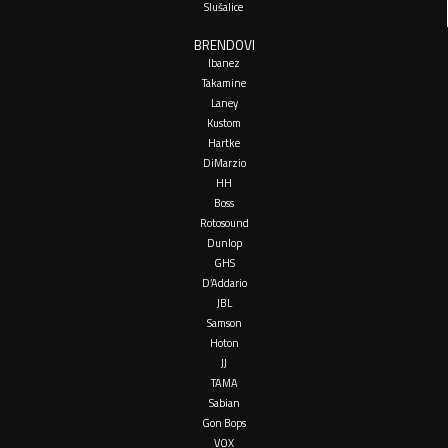
Slušalice
BRENDOVI
Ibanez
Takamine
Laney
Kustom
Hartke
DiMarzio
HH
Boss
Rotosound
Dunlop
GHS
D’Addario
JBL
Samson
Hoton
JJ
TAMA
Sabian
Gon Bops
VOX