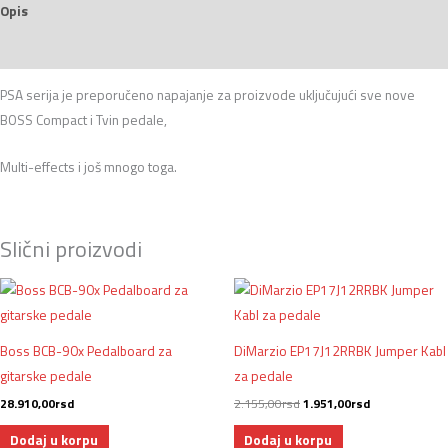
Opis
Recenzije (0)
PSA serija je preporučeno napajanje za proizvode uključujući sve nove
BOSS Compact i Tvin pedale,
Multi-effects i još mnogo toga.
Slični proizvodi
Originalna
Trenutna
cena
cena
je
je:
bila:
1.951,00rsd.
2.155,00rsd.
Boss BCB-90x Pedalboard za
DiMarzio EP17J12RRBK Jumper Kabl
gitarske pedale
za pedale
28.910,00
rsd
2.155,00
rsd
1.951,00
rsd
Dodaj u korpu
Dodaj u korpu