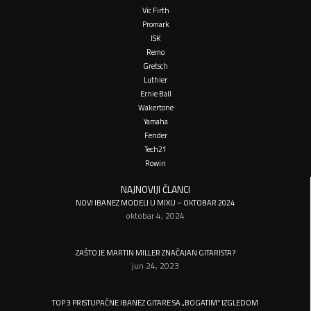
Vic Firth
Promark
ISK
Remo
Gretsch
Luthier
Ernie Ball
Wakertone
Yamaha
Fender
Tech21
Rowin
NAJNOVIJI ČLANCI
NOVI IBANEZ MODELI U MIXU – OKTOBAR 2024
oktobar 4, 2024
ZAŠTO JE MARTIN MILLER ZNAČAJAN GITARISTA?
jun 24, 2023
TOP 3 PRISTUPAČNE IBANEZ GITARE SA „BOGATIM“ IZGLEDOM