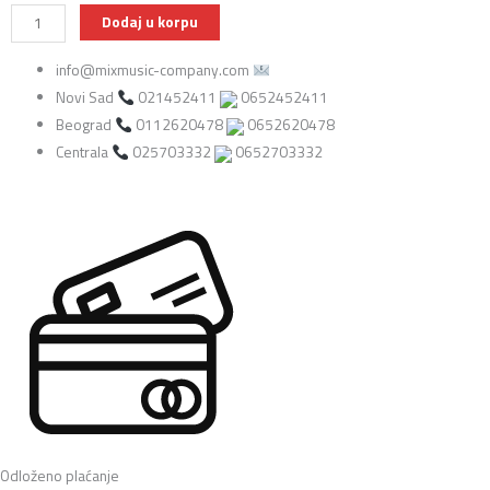
Boss
Dodaj u korpu
PSA
info@mixmusic-company.com
230S
Novi Sad
021452411
0652452411
AC
Beograd
0112620478
0652620478
Adapter
Centrala
025703332
0652703332
napajanje
količina
Odloženo plaćanje