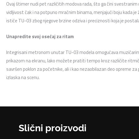
Ovaj štimer nudi pet različitih modova rada, što ga čini svestranim r
vidljivost čak i na potpuno mračnim binama, menjajući boju kada j
ističe TU-03 zbog njegove brzine odziva i preciznosti koja je pos
Unapredite svoj osećaj za ritam
Integrisani metronom unutar TU-03 modela omogućava muzičarima d
prikazom na ekranu, lako možete pratiti tempo kroz različite ritmi
savršen poklon za početnike, ali i kao nezaobilazan deo opreme za
izlaska na scenu.
Slični proizvodi