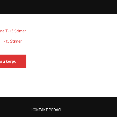
 T-15 Štimer
j u korpu
KONTAKT PODACI