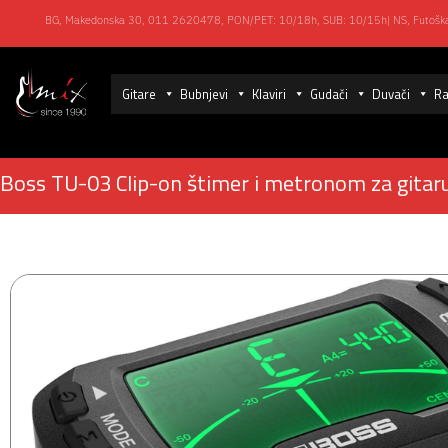
Пређи
BG, Makedonska 30,
011 2620478, PON/PET: 10/18h, SUB: 10/
15h| NS, Futoš
на
садржај
Gitare
Bubnjevi
Klaviri
Gudači
Duvači
Ra
Boss TU-03 Clip-on štimer i metronom za gitaru