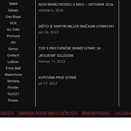
TAMA
NOVI IBANEZ MODELI U MIXU – OKTOBAR 2024
Sabian
oktobar 4, 2024
Gon Bops
VOX
ZAŠTO JE MARTIN MILLER ZNAČAJAN GITARISTA?
Vic Firth
jun 24, 2023
Promark
ISK
TOP 3 PRISTUPAČNE IBANEZ GITARE SA
Remo
Gretsch
„BOGATIM“ IZGLEDOM
februar 11, 2023
Luthier
Ernie Ball
Wakertone
KUPOVINA PRVE GITARE
Yamaha
jul 17, 2022
Fender
Tech21
Rowin
ATNOSTI
OBRADA PODATAKA O LIČNOSTI
PRAVNI PODACI
USLOVI 