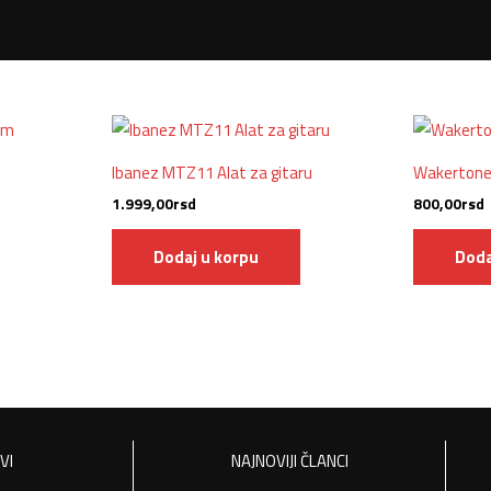
Ibanez MTZ11 Alat za gitaru
Wakertone
1.999,00
rsd
800,00
rsd
Dodaj u korpu
Doda
VI
NAJNOVIJI ČLANCI