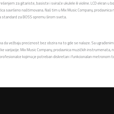
ešenjem za gitariste, basiste i svirače ukulele ili violine. LCD ekran u 
e žica savršeno naštimovana. Naš tim u Mix Music Company, prodavnica
tala standard za BOSS opremu širom sveta.
a vežbaju preciznost bez obzira na to gde se nalaze. Sa ugrađenim 
čke varijacije. Mix Music Company, prodavnica muzičkih instrumenata, n
 profesionalce kojima je potreban diskretan i funkcionalan metronom 