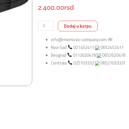
2.400,00
rsd
Boss
Dodaj u korpu
TU-
info@mixmusic-company.com
03
Novi Sad
021452411
0652452411
Clip-
Beograd
0112620478
0652620478
on
Centrala
025703332
0652703332f
štimer
i
metronom
za
gitaru
i
bas
količina