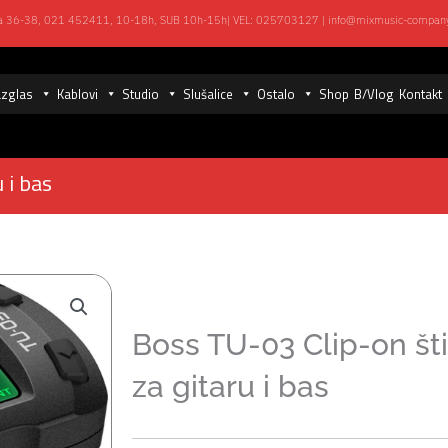
ka 36-38,
021 452411, 10-18h, SUB 10h-15h
| VEL:
025703127
|
info@mixmusic-compan
zglas
Kablovi
Studio
Slušalice
Ostalo
Shop
B/Vlog
Kontakt
 i bas
Boss TU-03 Clip-on š
za gitaru i bas