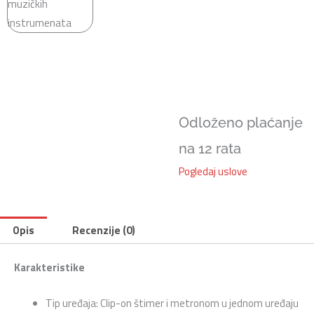
Odloženo plaćanje
na 12 rata
Pogledaj uslove
Opis
Recenzije (0)
Karakteristike
Tip uređaja: Clip-on štimer i metronom u jednom uređaju