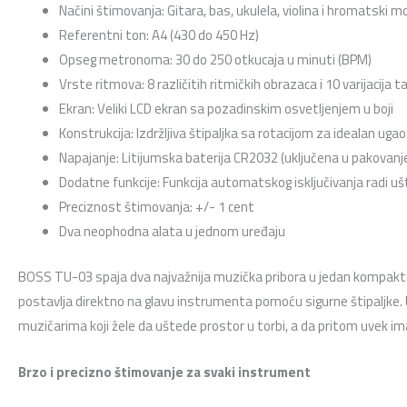
Načini štimovanja: Gitara, bas, ukulela, violina i hromatski m
Referentni ton: A4 (430 do 450 Hz)
Opseg metronoma: 30 do 250 otkucaja u minuti (BPM)
Vrste ritmova: 8 različitih ritmičkih obrazaca i 10 varijacija 
Ekran: Veliki LCD ekran sa pozadinskim osvetljenjem u boji
Konstrukcija: Izdržljiva štipaljka sa rotacijom za idealan uga
Napajanje: Litijumska baterija CR2032 (uključena u pakovanj
Dodatne funkcije: Funkcija automatskog isključivanja radi uš
Preciznost štimovanja: +/- 1 cent
Dva neophodna alata u jednom uređaju
BOSS TU-03 spaja dva najvažnija muzička pribora u jedan kompakta
postavlja direktno na glavu instrumenta pomoću sigurne štipaljke
muzičarima koji žele da uštede prostor u torbi, a da pritom uvek imaj
Brzo i precizno štimovanje za svaki instrument