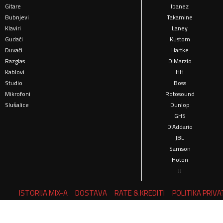
Gitare
Ibanez
Bubnjevi
Takamine
Klaviri
Laney
Gudači
Kustom
Duvači
Hartke
Razglas
DiMarzio
Kablovi
HH
Studio
Boss
Mikrofoni
Rotosound
Slušalice
Dunlop
GHS
D’Addario
JBL
Samson
Hoton
JJ
ISTORIJA MIX-A
DOSTAVA
RATE & KREDITI
POLITIKA PRIV