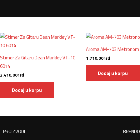
Aroma AM-703 Metronom
Stimer Za Gitaru Dean Markley VT-10
1.710,00
rsd
6014
Dodaj u korpu
2.410,00
rsd
Dodaj u korpu
PROIZVODI
BRENDO