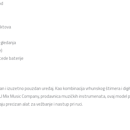
od
taktova
o gledanja
e)
tede baterije
n i izuzetno pouzdan uređaj. Kao kombinacija vrhunskog štimera i di
. U Mix Music Company, prodavnica muzičkih instrumenata, ovaj model
u precizan alat za vežbanje i nastup pri ruci.