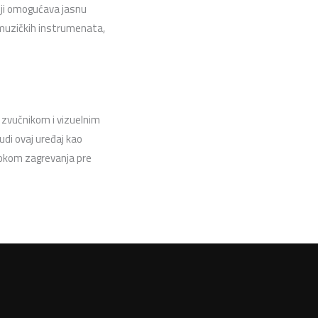
boji omogućava jasnu
 muzičkih instrumenata,
zvučnikom i vizuelnim
udi ovaj uređaj kao
tokom zagrevanja pre