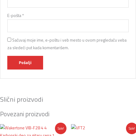
E-pošta
*
Sačuvaj moje ime, e-poštu i veb mesto u ovom pregledaču veba
za sledeći put kada komentarišem.
Slični proizvodi
Povezani proizvodi
Originalna
Trenutna
Originalna
Trenutna
Sale!
Sale!
cena
cena
cena
cena
je
je:
je
je: