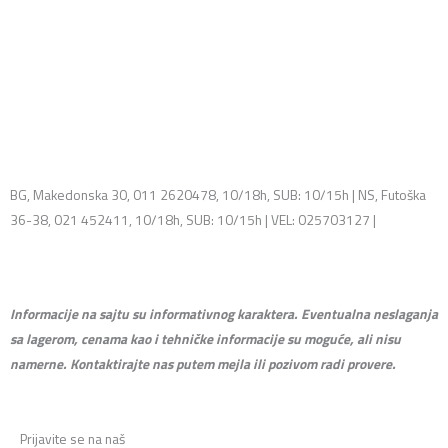
BG, Makedonska 30, 011 2620478, 10/18h, SUB: 10/15h | NS, Futoška
36-38, 021 452411, 10/18h, SUB: 10/15h | VEL: 025703127 |
info@mixmusic-company.com
Informacije na sajtu su informativnog karaktera. Eventualna neslaganja
sa lagerom, cenama kao i tehničke informacije su moguće, ali nisu
namerne. Kontaktirajte nas putem mejla ili pozivom radi provere.
Prijavite se na naš