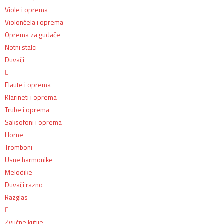
Viole i oprema
Violončela i oprema
Oprema za gudače
Notni stalci
Duvači
Flaute i oprema
Klarineti i oprema
Trube i oprema
Saksofoni i oprema
Horne
Tromboni
Usne harmonike
Melodike
Duvači razno
Razglas
Zvučne kutije