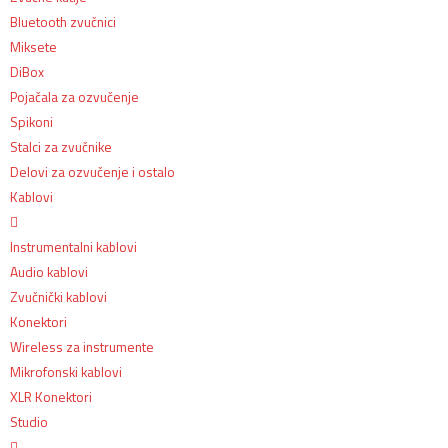
Bluetooth zvučnici
Miksete
DiBox
Pojačala za ozvučenje
Spikoni
Stalci za zvučnike
Delovi za ozvučenje i ostalo
Kablovi
Instrumentalni kablovi
Audio kablovi
Zvučnički kablovi
Konektori
Wireless za instrumente
Mikrofonski kablovi
XLR Konektori
Studio