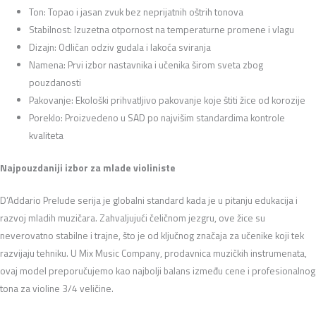
Ton: Topao i jasan zvuk bez neprijatnih oštrih tonova
Stabilnost: Izuzetna otpornost na temperaturne promene i vlagu
Dizajn: Odličan odziv gudala i lakoća sviranja
Namena: Prvi izbor nastavnika i učenika širom sveta zbog
pouzdanosti
Pakovanje: Ekološki prihvatljivo pakovanje koje štiti žice od korozije
Poreklo: Proizvedeno u SAD po najvišim standardima kontrole
kvaliteta
Najpouzdaniji izbor za mlade violiniste
D’Addario Prelude serija je globalni standard kada je u pitanju edukacija i
razvoj mladih muzičara. Zahvaljujući čeličnom jezgru, ove žice su
neverovatno stabilne i trajne, što je od ključnog značaja za učenike koji tek
razvijaju tehniku. U Mix Music Company, prodavnica muzičkih instrumenata,
ovaj model preporučujemo kao najbolji balans između cene i profesionalnog
tona za violine 3/4 veličine.