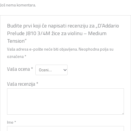
Još nema komentara.
Budite prvi koji će napisati recenziju za „D’Addario
Prelude J810 3/4M žice za violinu – Medium
Tension“
Vaša adresa e-pošte neće biti objavljena.
Neophodna polja su
označena
*
Vaša ocena
*
Vaša recenzija
*
Ime
*