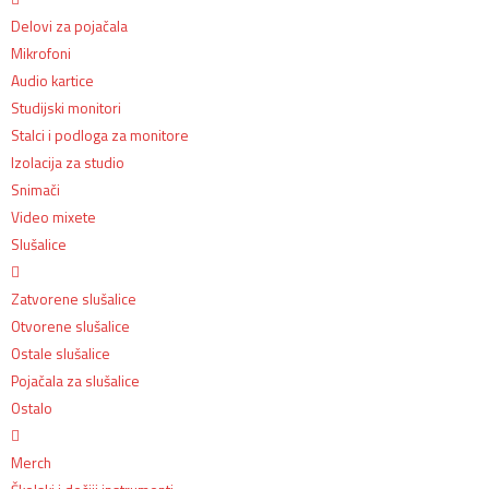
Delovi za pojačala
Mikrofoni
Audio kartice
Studijski monitori
Stalci i podloga za monitore
Izolacija za studio
Snimači
Video mixete
Slušalice
Zatvorene slušalice
Otvorene slušalice
Ostale slušalice
Pojačala za slušalice
Ostalo
Merch