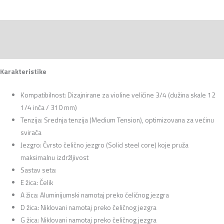
Opis
Recenzije (0)
Karakteristike
Kompatibilnost: Dizajnirane za violine veličine 3/4 (dužina skale 12
1/4 inča / 310 mm)
Tenzija: Srednja tenzija (Medium Tension), optimizovana za većinu
svirača
Jezgro: Čvrsto čelično jezgro (Solid steel core) koje pruža
maksimalnu izdržljivost
Sastav seta:
E žica: Čelik
A žica: Aluminijumski namotaj preko čeličnog jezgra
D žica: Niklovani namotaj preko čeličnog jezgra
G žica: Niklovani namotaj preko čeličnog jezgra