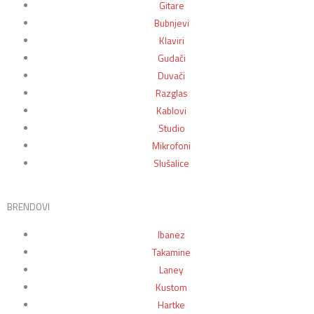
Gitare
Bubnjevi
Klaviri
Gudači
Duvači
Razglas
Kablovi
Studio
Mikrofoni
Slušalice
BRENDOVI
Ibanez
Takamine
Laney
Kustom
Hartke