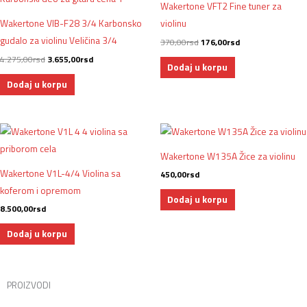
Wakertone VFT2 Fine tuner za
bila:
3.655,00rsd.
bila:
176,00rsd.
4.275,00rsd.
370,00rsd.
Wakertone VIB-F28 3/4 Karbonsko
violinu
gudalo za violinu Veličina 3/4
370,00
rsd
176,00
rsd
4.275,00
rsd
3.655,00
rsd
Dodaj u korpu
Dodaj u korpu
Wakertone W135A Žice za violinu
Wakertone V1L-4/4 Violina sa
450,00
rsd
koferom i opremom
Dodaj u korpu
8.500,00
rsd
Dodaj u korpu
PROIZVODI