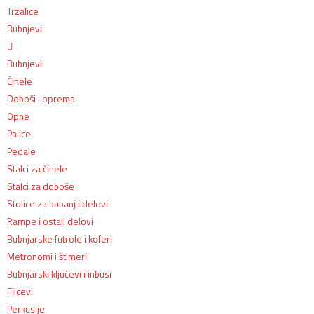
Trzalice
Bubnjevi
Bubnjevi
Činele
Doboši i oprema
Opne
Palice
Pedale
Stalci za činele
Stalci za doboše
Stolice za bubanj i delovi
Rampe i ostali delovi
Bubnjarske futrole i koferi
Metronomi i štimeri
Bubnjarski ključevi i inbusi
Filcevi
Perkusije