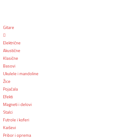
Gitare
Električne
Akustične
Klasične
Basovi
Ukulele i mandoline
Žice
Pojačala
Efekti
Magneti i delovi
Stalci
Futrole i koferi
Kaiševi
Pribor i oprema