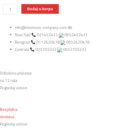
D'Addario
Dodaj u korpu
Prelude
J810
info@mixmusic-company.com
3/4M
Novi Sad
021452411
0652452411
žice
Beograd
0112620478
0652620478
za
Centrala
025703332
0652703332
violinu
–
Medium
Tension
Odloženo plaćanje
količina
na 12 rata
Pogledaj uslove
Besplatna
dostava
Pogledaj uslove