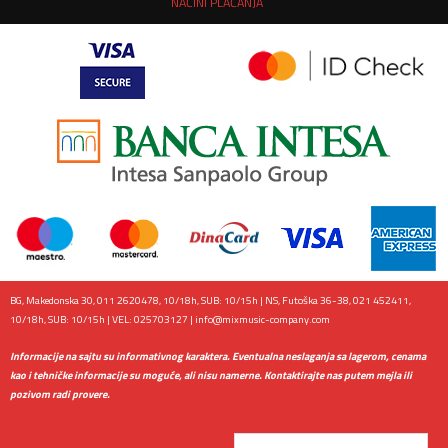
NAČINI PLAĆANJA
BG, Makedonska 30, 011 2620478, 10/18h, SUB: 10/15h | NS, Futoška 36-38, 021 452411,
10/18h, SUB: 10/15h | VEL: 025703127 |
info@mixmusic-company.com
Informacije na sajtu su informativnog karaktera. Eventualna neslaganja sa lagerom, cenama
kao i tehničke informacije su moguće, ali nisu namerne. Kontaktirajte nas putem mejla ili
pozivom radi provere.
Email