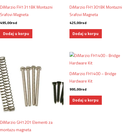
DiMarzio FH1311BK Montazni
DiMarzio FH1301BK Montazni
Srafovi Magneta
Srafovi Magneta
495,00
rsd
425,00
rsd
Dodaj u korpu
Dodaj u korpu
DiMarzio FH1400 – Bridge
Hardware Kit
995,00
rsd
Dodaj u korpu
DiMarzio GH1201 Elementi za
montazu magneta