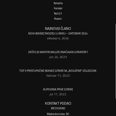
Yamaha
Fender
Tech21
Rowin
NAJNOVIJI ČLANCI
NOVI IBANEZ MODELI U MIXU – OKTOBAR 2024
oktobar 4, 2024
ZAŠTO JE MARTIN MILLER ZNAČAJAN GITARISTA?
jun 24, 2023
TOP 3 PRISTUPAČNE IBANEZ GITARE SA „BOGATIM“ IZGLEDOM
februar 11, 2023
KUPOVINA PRVE GITARE
jul 17, 2022
KONTAKT PODACI
BEOGRAD
Makedonska 30