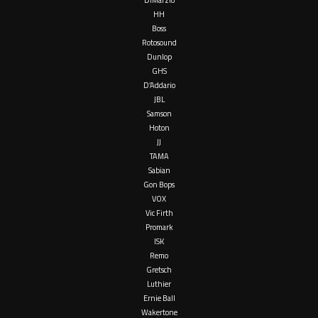
HH
Boss
Rotosound
Dunlop
GHS
D’Addario
JBL
Samson
Hoton
JJ
TAMA
Sabian
Gon Bops
VOX
Vic Firth
Promark
ISK
Remo
Gretsch
Luthier
Ernie Ball
Wakertone