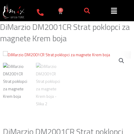
Пређи
на
0
Cart
садржај
DiMarzio DM2001CR Strat poklopci za
magnete Krem boja
DiMarzio DM2001CR Strat poklopci