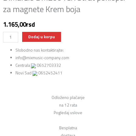
za magnete Krem boja
1.165,00
rsd
DiMarzio
Dodaj u korpu
DM2001CR
Slobodno nas kontaktirajte:
Strat
info@mixmusic-company.com
poklopci
Centrala
0652703332
za
Novi Sad
0652452411
magnete
Krem
boja
količina
Odloženo plaćanje
na 12 rata
Pogledaj uslove
Besplatna
dostava