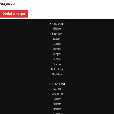
399,00
rsd
Dodaj u korpu
PROIZVODI
Gitare
Bubnjevi
Klaviri
Gudači
Duvači
Razglas
Kablovi
Studio
Mikrofoni
Slušalice
BRENDOVI
Ibanez
Takamine
Laney
Kustom
Hartke
DiMarzio