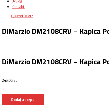
B/Vlog
Kontakt
0,00
rsd
0
Cart
DiMarzio DM2108CRV – Kapica P
DiMarzio DM2108CRV – Kapica P
245,00
rsd
Dodaj u korpu