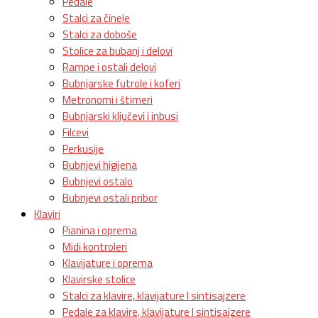
Pedale
Stalci za činele
Stalci za doboše
Stolice za bubanj i delovi
Rampe i ostali delovi
Bubnjarske futrole i koferi
Metronomi i štimeri
Bubnjarski ključevi i inbusi
Filcevi
Perkusije
Bubnjevi higijena
Bubnjevi ostalo
Bubnjevi ostali pribor
Klaviri
Pianina i oprema
Midi kontroleri
Klavijature i oprema
Klavirske stolice
Stalci za klavire, klavijature I sintisajzere
Pedale za klavire, klavijature I sintisajzere