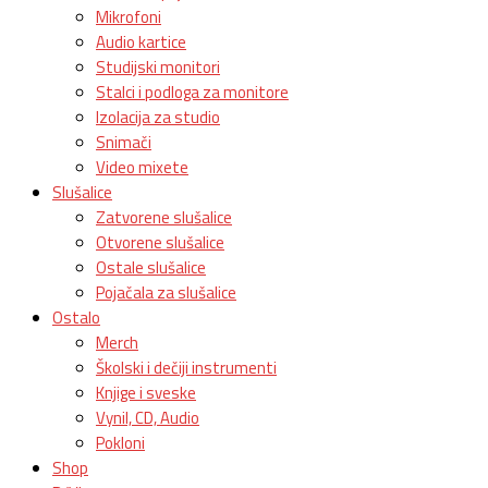
Mikrofoni
Audio kartice
Studijski monitori
Stalci i podloga za monitore
Izolacija za studio
Snimači
Video mixete
Slušalice
Zatvorene slušalice
Otvorene slušalice
Ostale slušalice
Pojačala za slušalice
Ostalo
Merch
Školski i dečiji instrumenti
Knjige i sveske
Vynil, CD, Audio
Pokloni
Shop