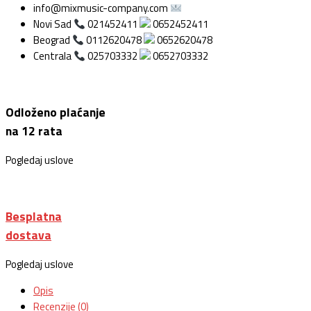
info@mixmusic-company.com
Novi Sad
021452411
0652452411
Beograd
0112620478
0652620478
Centrala
025703332
0652703332
Odloženo plaćanje
na 12 rata
Pogledaj uslove
Besplatna
dostava
Pogledaj uslove
Opis
Recenzije (0)