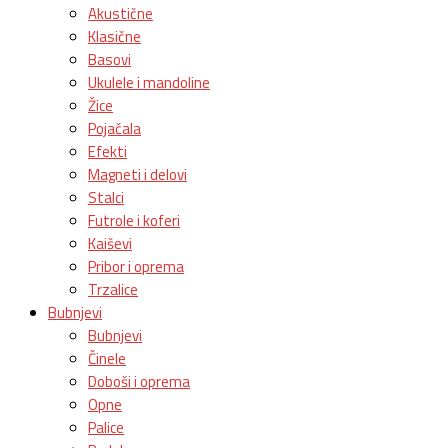
Akustične
Klasične
Basovi
Ukulele i mandoline
Žice
Pojačala
Efekti
Magneti i delovi
Stalci
Futrole i koferi
Kaiševi
Pribor i oprema
Trzalice
Bubnjevi
Bubnjevi
Činele
Doboši i oprema
Opne
Palice