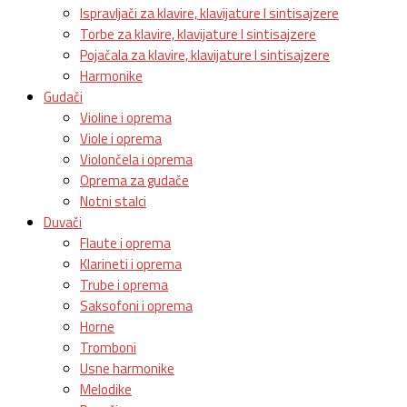
Ispravljači za klavire, klavijature I sintisajzere
Torbe za klavire, klavijature I sintisajzere
Pojačala za klavire, klavijature I sintisajzere
Harmonike
Gudači
Violine i oprema
Viole i oprema
Violončela i oprema
Oprema za gudače
Notni stalci
Duvači
Flaute i oprema
Klarineti i oprema
Trube i oprema
Saksofoni i oprema
Horne
Tromboni
Usne harmonike
Melodike