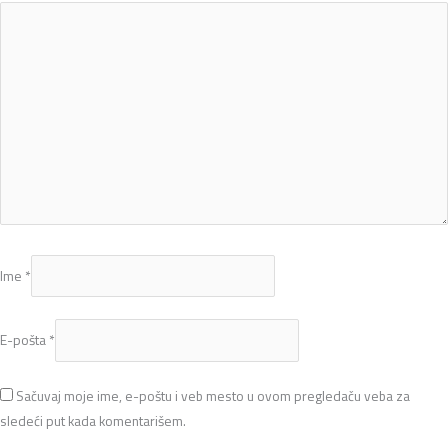
Ime
*
E-pošta
*
Sačuvaj moje ime, e-poštu i veb mesto u ovom pregledaču veba za
sledeći put kada komentarišem.