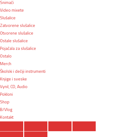
Snimači
Video mixete
Slušalice
Zatvorene slušalice
Otvorene slušalice
Ostale slušalice
Pojačala za slušalice
Ostalo
Merch
Školski i dečiji instrumenti
Knjige i sveske
Vynil, CD, Audio
Pokloni
Shop
B/Vlog
Kontakt