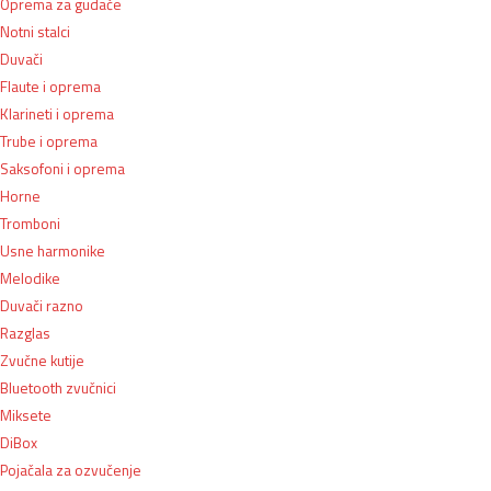
Oprema za gudače
Notni stalci
Duvači
Flaute i oprema
Klarineti i oprema
Trube i oprema
Saksofoni i oprema
Horne
Tromboni
Usne harmonike
Melodike
Duvači razno
Razglas
Zvučne kutije
Bluetooth zvučnici
Miksete
DiBox
Pojačala za ozvučenje