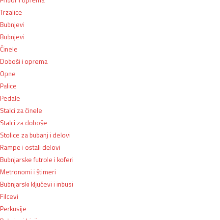
Trzalice
Bubnjevi
Bubnjevi
Činele
Doboši i oprema
Opne
Palice
Pedale
Stalci za činele
Stalci za doboše
Stolice za bubanj i delovi
Rampe i ostali delovi
Bubnjarske futrole i koferi
Metronomi i štimeri
Bubnjarski ključevi i inbusi
Filcevi
Perkusije