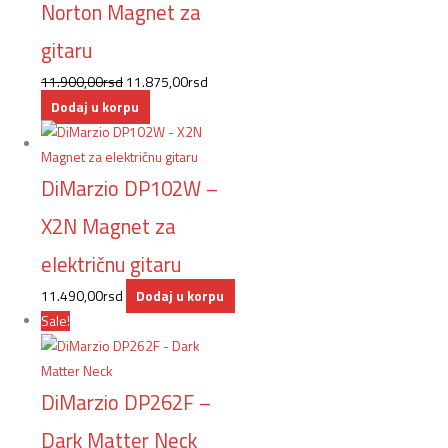
Norton Magnet za
gitaru
11.900,00
rsd
11.875,00
rsd
Dodaj u korpu
DiMarzio DP102W –
X2N Magnet za
električnu gitaru
11.490,00
rsd
Dodaj u korpu
Sale!
DiMarzio DP262F –
Dark Matter Neck