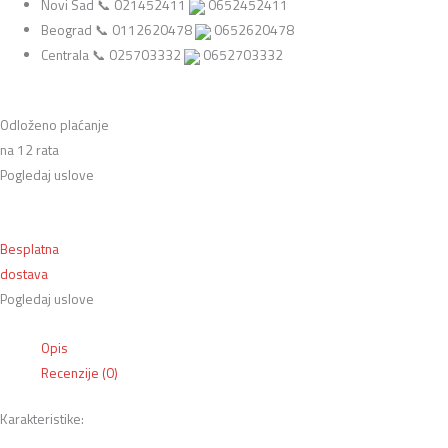
Novi Sad 📞 021452411
0652452411
Beograd 📞 0112620478
0652620478
Centrala 📞 025703332
0652703332
Odloženo plaćanje
na 12 rata
Pogledaj uslove
Besplatna
dostava
Pogledaj uslove
Opis
Recenzije (0)
Karakteristike: