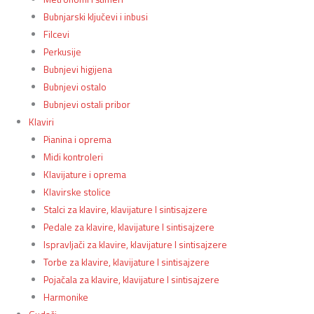
Bubnjarski ključevi i inbusi
Filcevi
Perkusije
Bubnjevi higijena
Bubnjevi ostalo
Bubnjevi ostali pribor
Klaviri
Pianina i oprema
Midi kontroleri
Klavijature i oprema
Klavirske stolice
Stalci za klavire, klavijature I sintisajzere
Pedale za klavire, klavijature I sintisajzere
Ispravljači za klavire, klavijature I sintisajzere
Torbe za klavire, klavijature I sintisajzere
Pojačala za klavire, klavijature I sintisajzere
Harmonike