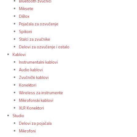
Bluetooth zvučnici
Miksete
DiBox
Pojačala za ozvučenje
Spikoni
Stalci za zvučnike
Delovi za ozvučenje i ostalo
Kablovi
Instrumentalni kablovi
Audio kablovi
Zvučnički kablovi
Konektori
Wireless za instrumente
Mikrofonski kablovi
XLR Konektori
Studio
Delovi za pojačala
Mikrofoni