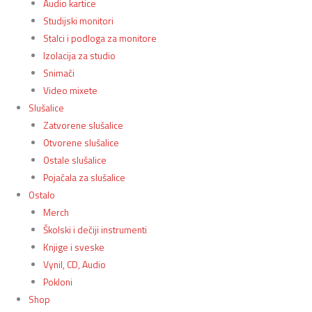
Audio kartice
Studijski monitori
Stalci i podloga za monitore
Izolacija za studio
Snimači
Video mixete
Slušalice
Zatvorene slušalice
Otvorene slušalice
Ostale slušalice
Pojačala za slušalice
Ostalo
Merch
Školski i dečiji instrumenti
Knjige i sveske
Vynil, CD, Audio
Pokloni
Shop