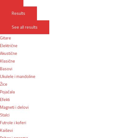
Results
See all results
Gitare
Električne
Akustične
Klasične
Basovi
Ukulele i mandoline
Žice
Pojačala
Efekti
Magneti i delovi
Stalci
Futrole i koferi
Kaiševi
Pribor i oprema