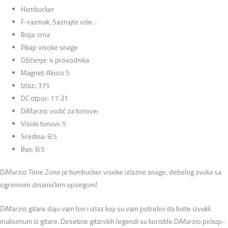
Humbucker
F-razmak, Saznajte više…
Boja: crna
Pikap visoke snage
Ožičenje: 4 provodnika
Magnet: Alnico 5
Izlaz: 375
DC otpor: 17.31
DiMarzio vodič za tonove:
Visoki tonovi: 5
Sredina: 8.5
Bas: 8.5
DiMarzio Tone Zone je humbucker visoke izlazne snage, debelog zvuka sa
ogromnim dinamičkim opsegom!
DiMarzio gitare daju vam ton i izlaz koji su vam potrebni da biste izvukli
maksimum iz gitare. Desetine gitarskih legendi su koristile DiMarzio pickup-