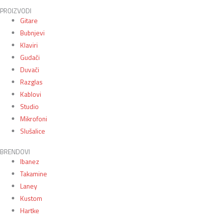
PROIZVODI
Gitare
Bubnjevi
Klaviri
Gudači
Duvači
Razglas
Kablovi
Studio
Mikrofoni
Slušalice
BRENDOVI
Ibanez
Takamine
Laney
Kustom
Hartke