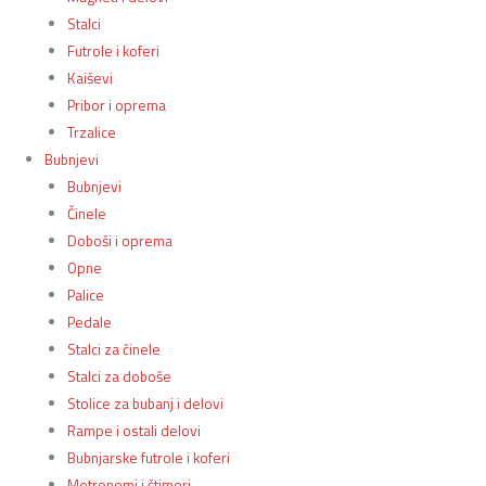
Stalci
Futrole i koferi
Kaiševi
Pribor i oprema
Trzalice
Bubnjevi
Bubnjevi
Činele
Doboši i oprema
Opne
Palice
Pedale
Stalci za činele
Stalci za doboše
Stolice za bubanj i delovi
Rampe i ostali delovi
Bubnjarske futrole i koferi
Metronomi i štimeri