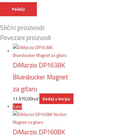
Slični proizvodi
Povezani proizvodi
DiMarzio DP163BK
Bluesbucker Magnet
za gitaru
11.970,00
rsd
Dodaj u korpu
Sale!
DiMarzio DP160BK