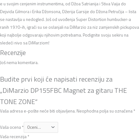
e u svojim cenjenim instrumentima, od Džoa Satrianija i Stiva Vaija do
Dejvida Gilmora i Erika Džonsona, Džerija Garsije do Džona Petručija – lista
se nastavlja u nedogled. Još od uvođenja Super Distortion humbucker-a
ranih 1970-ih, igrači su se oslanjali na DiMarzio za niz zamjenskih pickupova
koji najbolje odgovaraju njihovim potrebama. Podignite svoju sekiru na
sledeći nivo sa DiMarziom!
Recenzije
Još nema komentara.
Budite prvi koji će napisati recenziju za
„DiMarzio DP155FBC Magnet za gitaru THE
TONE ZONE“
Vaša adresa e-pošte neće biti objavljena.
Neophodna polja su označena
*
Vaša ocena
*
Vaša recenzija
*