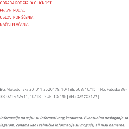
OBRADA PODATAKA O LIČNOSTI
PRAVNI PODACI
USLOVI KORIŠĆENJA
NAČINI PLAĆANJA
BG, Makedonska 30, 011 2620478, 10/18h, SUB: 10/15h | NS, Futoška 36-
38, 021 452411, 10/18h, SUB: 10/15h | VEL: 025703127 |
info@mixmusic-
company.com
Informacije na sajtu su informativnog karaktera. Eventualna neslaganja sa
lagerom, cenama kao i tehničke informacije su moguće, ali nisu namerne.