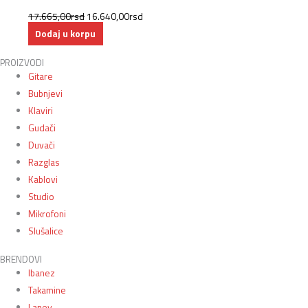
17.665,00
rsd
16.640,00
rsd
Dodaj u korpu
PROIZVODI
Gitare
Bubnjevi
Klaviri
Gudači
Duvači
Razglas
Kablovi
Studio
Mikrofoni
Slušalice
BRENDOVI
Ibanez
Takamine
Laney