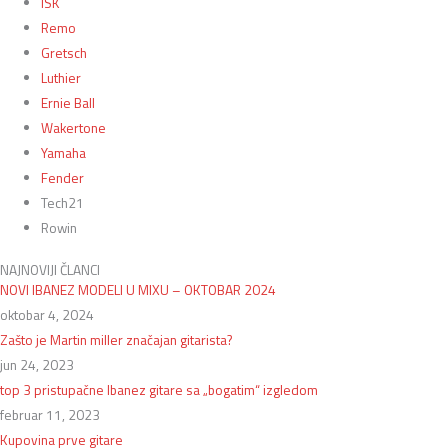
ISK
Remo
Gretsch
Luthier
Ernie Ball
Wakertone
Yamaha
Fender
Tech21
Rowin
NAJNOVIJI ČLANCI
NOVI IBANEZ MODELI U MIXU – OKTOBAR 2024
oktobar 4, 2024
Zašto je Martin miller značajan gitarista?
jun 24, 2023
top 3 pristupačne Ibanez gitare sa „bogatim“ izgledom
februar 11, 2023
Kupovina prve gitare