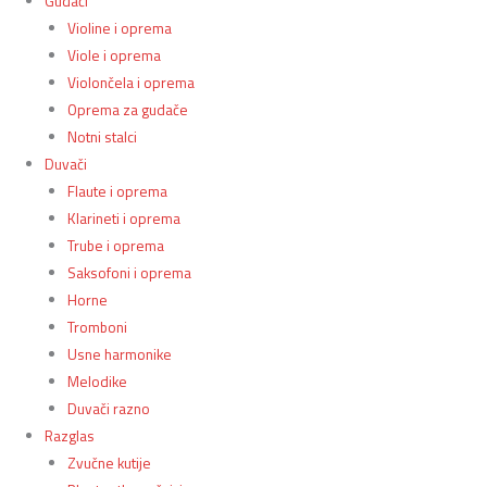
Gudači
Violine i oprema
Viole i oprema
Violončela i oprema
Oprema za gudače
Notni stalci
Duvači
Flaute i oprema
Klarineti i oprema
Trube i oprema
Saksofoni i oprema
Horne
Tromboni
Usne harmonike
Melodike
Duvači razno
Razglas
Zvučne kutije