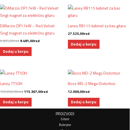
Originalna
Trenutna
cena
cena
je
je:
bila:
9.481,00rsd.
9.985,00rsd.
DiMarzio DP174W – Red Velvet
Laney RB115 kabinet za bas gitaru
Singl magnet za električnu gitaru
27.525,00
rsd
9.985,00
rsd
9.481,00
rsd
Dodaj u korpu
Dodaj u korpu
Originalna
Trenutna
cena
cena
je
je:
Laney TT50H
Boss MD-2 Mega Distortion
bila:
115.367,00rsd.
126.850,00rsd.
126.850,00
rsd
115.367,00
rsd
12.000,00
rsd
Dodaj u korpu
Dodaj u korpu
PROIZVODI
Gitare
Bubnjevi