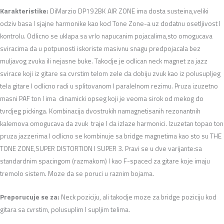
Karakteristike:
DiMarzio DP192BK AIR ZONE ima dosta susteina,veliki
odziv basa I sjajne harmonike kao kod Tone Zone-a uz dodatnu osetljivost I
kontrolu. Odlicno se uklapa sa vrlo napucanim pojacalima,sto omogucava
sviracima da u potpunosti iskoriste masivnu snagu predpojacala bez
muljavog zvuka ili nejasne buke. Takodje je odlican neck magnet za jazz
svirace koji iz gitare sa cvrstim telom zele da dobiju zvuk kao iz polusupljeg
tela gitare I odlicno radi u splitovanom I paralelnom rezimu. Pruza izuzetno
masni PAF ton I ima dinamicki opseg koji je veoma sirok od mekog do
tvrdjeg pickinga. Kombinacija dvostrukih namagnetisanih rezonantnih
kalemova omogucava da zvuk traje I da izlaze harmonici. Izuzetan topao ton
pruza jazzerima I odlicno se kombinuje sa bridge magnetima kao sto su THE
TONE ZONE,SUPER DISTORTION I SUPER 3. Pravi se u dve varijante:sa
standardnim spacingom (razmakom) I kao F-spaced za gitare koje imaju
tremolo sistem. Moze da se poruci u raznim bojama.
Preporucuje se za:
Neck poziciju, ali takodje moze za bridge poziciju kod
gitara sa cvrstim, polusuplim I supljim telima.