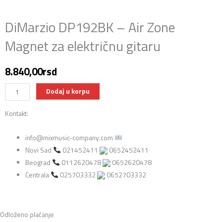
DiMarzio DP192BK – Air Zone
Magnet za električnu gitaru
8.840,00
rsd
DiMarzio
Dodaj u korpu
DP192BK
Kontakt:
-
Air
info@mixmusic-company.com
Zone
Novi Sad
021452411
0652452411
Magnet
Beograd
0112620478
0652620478
za
Centrala
025703332
0652703332
električnu
gitaru
količina
Odloženo plaćanje