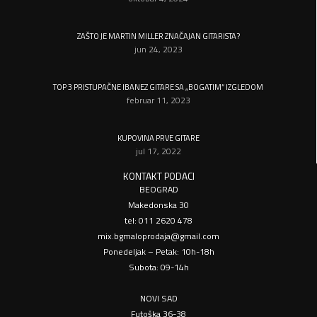
ZAŠTO JE MARTIN MILLER ZNAČAJAN GITARISTA?
jun 24, 2023
TOP 3 PRISTUPAČNE IBANEZ GITARE SA „BOGATIM“ IZGLEDOM
februar 11, 2023
KUPOVINA PRVE GITARE
jul 17, 2022
KONTAKT PODACI
BEOGRAD
Makedonska 30
tel: 011 2620 478
mix.bgmaloprodaja@gmail.com
Ponedeljak – Petak: 10h-18h
Subota: 09-14h
NOVI SAD
Futoška 36-38