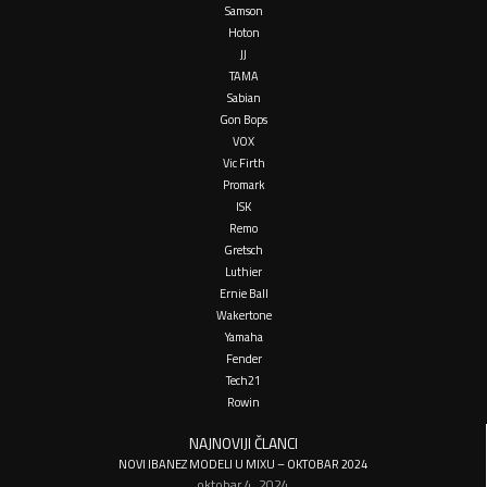
Samson
Hoton
JJ
TAMA
Sabian
Gon Bops
VOX
Vic Firth
Promark
ISK
Remo
Gretsch
Luthier
Ernie Ball
Wakertone
Yamaha
Fender
Tech21
Rowin
NAJNOVIJI ČLANCI
NOVI IBANEZ MODELI U MIXU – OKTOBAR 2024
oktobar 4, 2024