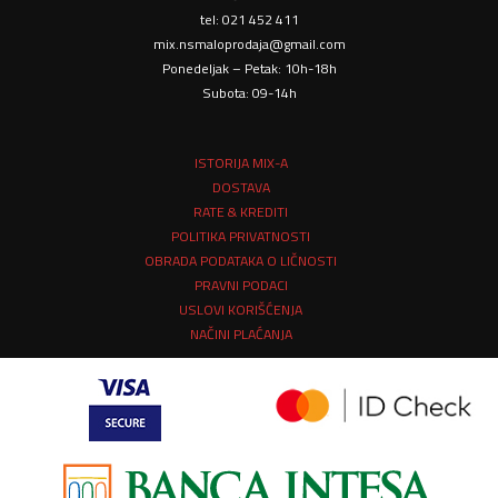
tel: 021 452 411
mix.nsmaloprodaja@gmail.com
Ponedeljak – Petak: 10h-18h
Subota: 09-14h
ISTORIJA MIX-A
DOSTAVA
RATE & KREDITI
POLITIKA PRIVATNOSTI
OBRADA PODATAKA O LIČNOSTI
PRAVNI PODACI
USLOVI KORIŠĆENJA
NAČINI PLAĆANJA