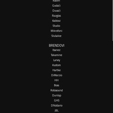
Klaviri
Gudači
Duvači
Razglas
Kablovi
Studio
Mikrofoni
Slušalice
BRENDOVI
Ibanez
Takamine
Laney
Kustom
Hartke
DiMarzio
HH
Boss
Rotosound
Dunlop
GHS
D’Addario
JBL