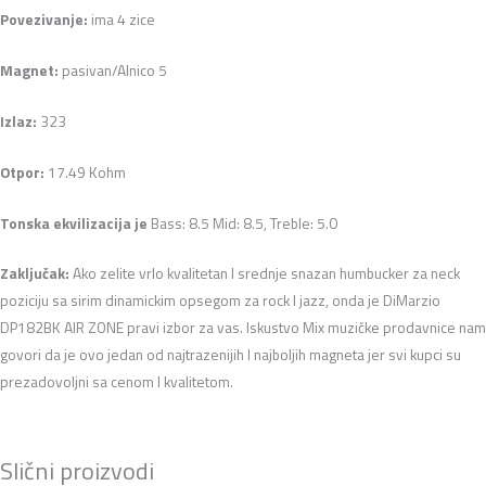
Povezivanje:
ima 4 zice
Magnet:
pasivan/Alnico 5
Izlaz:
323
Otpor:
17.49 Kohm
Tonska ekvilizacija je
Bass: 8.5 Mid: 8.5, Treble: 5.0
Zaključak:
Ako zelite vrlo kvalitetan I srednje snazan humbucker za neck
poziciju sa sirim dinamickim opsegom za rock I jazz, onda je DiMarzio
DP182BK AIR ZONE pravi izbor za vas. Iskustvo Mix muzičke prodavnice nam
govori da je ovo jedan od najtrazenijih I najboljih magneta jer svi kupci su
prezadovoljni sa cenom I kvalitetom.
Slični proizvodi