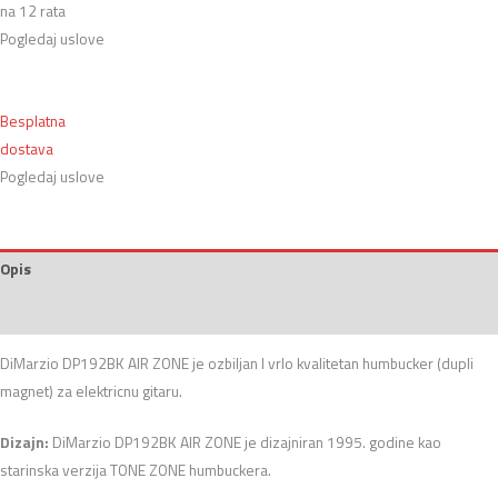
na 12 rata
Pogledaj uslove
Besplatna
dostava
Pogledaj uslove
Opis
Recenzije (0)
DiMarzio DP192BK AIR ZONE je ozbiljan I vrlo kvalitetan humbucker (dupli
magnet) za elektricnu gitaru.
Dizajn:
DiMarzio DP192BK AIR ZONE je dizajniran 1995. godine kao
starinska verzija TONE ZONE humbuckera.