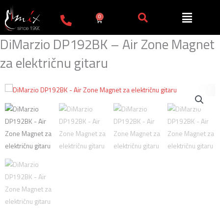
Пређи
на
0
Cart
садржај
DiMarzio DP192BK – Air Zone Magnet
za električnu gitaru