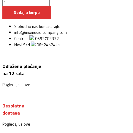
Dodaj u korpu
Slobodno nas kontaktirajte:
info@mixmusic-company.com
Centrala
0652703332
Novi Sad
0652452411
Odloženo plaćanje
na 12 rata
Pogledaj uslove
Besplatna
dostava
Pogledaj uslove