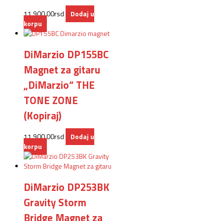
11.900,00
rsd
Dodaj u
korpu
DiMarzio DP155BC
Magnet za gitaru
„DiMarzio“ THE
TONE ZONE
(Kopiraj)
11.900,00
rsd
Dodaj u
korpu
DiMarzio DP253BK
Gravity Storm
Bridge Magnet za