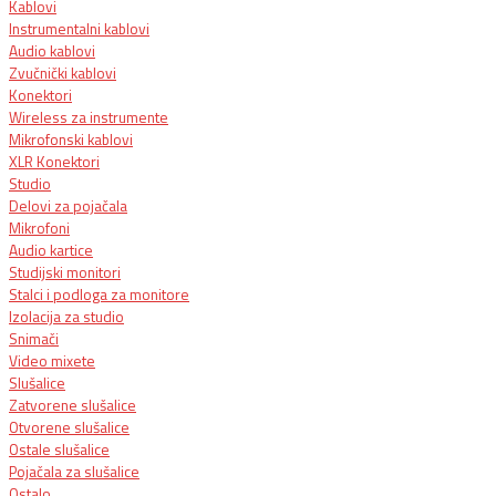
Kablovi
Instrumentalni kablovi
Audio kablovi
Zvučnički kablovi
Konektori
Wireless za instrumente
Mikrofonski kablovi
XLR Konektori
Studio
Delovi za pojačala
Mikrofoni
Audio kartice
Studijski monitori
Stalci i podloga za monitore
Izolacija za studio
Snimači
Video mixete
Slušalice
Zatvorene slušalice
Otvorene slušalice
Ostale slušalice
Pojačala za slušalice
Ostalo