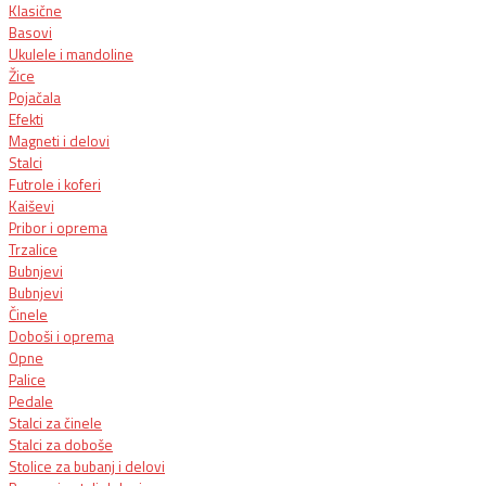
Klasične
Basovi
Ukulele i mandoline
Žice
Pojačala
Efekti
Magneti i delovi
Stalci
Futrole i koferi
Kaiševi
Pribor i oprema
Trzalice
Bubnjevi
Bubnjevi
Činele
Doboši i oprema
Opne
Palice
Pedale
Stalci za činele
Stalci za doboše
Stolice za bubanj i delovi