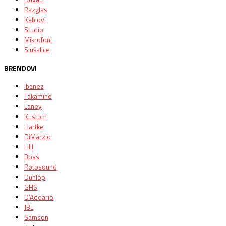
Razglas
Kablovi
Studio
Mikrofoni
Slušalice
BRENDOVI
Ibanez
Takamine
Laney
Kustom
Hartke
DiMarzio
HH
Boss
Rotosound
Dunlop
GHS
D’Addario
JBL
Samson