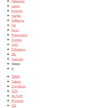
Takamine
Laney
Kustom
Hartke
DiMarzio
HH
Boss
Rotosound
Dunlop
GHS
D’Addario
JBL
Samson
Hoton
JJ
TAMA
Sabian
Gon Bops
VOX
Vic Firth
Promark
ISK