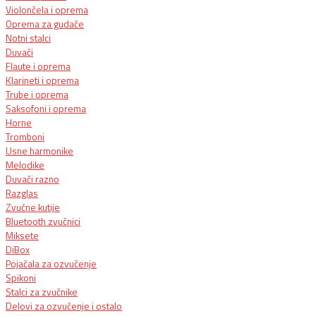
Violončela i oprema
Oprema za gudače
Notni stalci
Duvači
Flaute i oprema
Klarineti i oprema
Trube i oprema
Saksofoni i oprema
Horne
Tromboni
Usne harmonike
Melodike
Duvači razno
Razglas
Zvučne kutije
Bluetooth zvučnici
Miksete
DiBox
Pojačala za ozvučenje
Spikoni
Stalci za zvučnike
Delovi za ozvučenje i ostalo