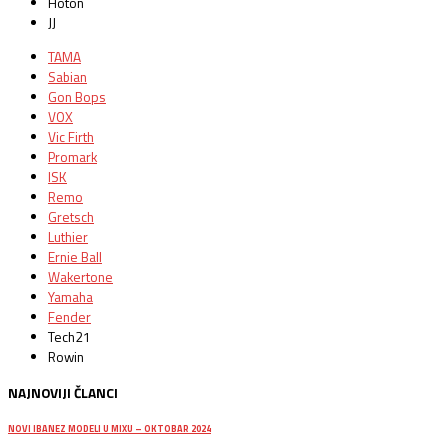
Hoton
JJ
TAMA
Sabian
Gon Bops
VOX
Vic Firth
Promark
ISK
Remo
Gretsch
Luthier
Ernie Ball
Wakertone
Yamaha
Fender
Tech21
Rowin
NAJNOVIJI ČLANCI
NOVI IBANEZ MODELI U MIXU – OKTOBAR 2024