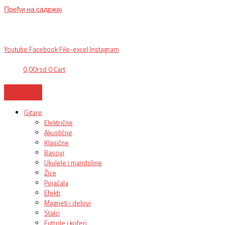
Пређи на садржај
BG, Makedonska 30,
011 2620478, PON/PET: 10/18h, SUB: 10/
15h| NS,
Futoška 36-38,
021 452411, 10-18h, SUB 10h-15h
| VEL:
025703127
|
info@mixmusic-company.com
|
Youtube
Facebook
File-excel
Instagram
0,00
rsd
0
Cart
Gitare
Električne
Akustične
Klasične
Basovi
Ukulele i mandoline
Žice
Pojačala
Efekti
Magneti i delovi
Stalci
Futrole i koferi