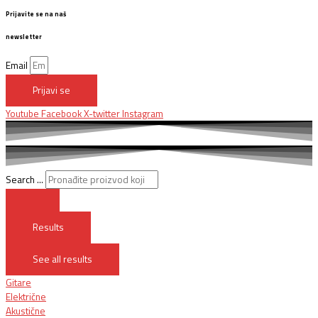
Prijavite se na naš
newsletter
Email
Prijavi se
Youtube
Facebook
X-twitter
Instagram
Search ...
Results
See all results
Gitare
Električne
Akustične