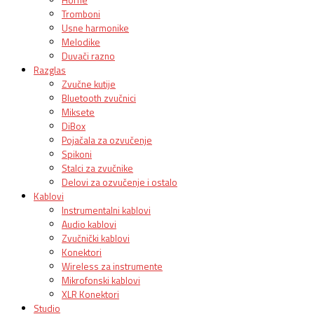
Tromboni
Usne harmonike
Melodike
Duvači razno
Razglas
Zvučne kutije
Bluetooth zvučnici
Miksete
DiBox
Pojačala za ozvučenje
Spikoni
Stalci za zvučnike
Delovi za ozvučenje i ostalo
Kablovi
Instrumentalni kablovi
Audio kablovi
Zvučnički kablovi
Konektori
Wireless za instrumente
Mikrofonski kablovi
XLR Konektori
Studio