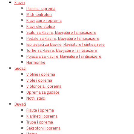
Klaviri
Pianina i oprema
Midi kontroleri
Klavijature i oprema
Klavirske stolice
Stalci za klavire, klavijature I sintisajzere
Pedale za klavire, klavijature I sintisajzere
Ispravljači za klavire, klavijature I sintisajzere
Torbe za klavire, klavijature I sintisajzere
Pojačala za klavire, klavijature I sintisajzere
Harmonike
Gudači
Violine i oprema
Viole i oprema
Violončela i oprema
Oprema za gudače
Notni stalci
Duvači
Flaute i oprema
Klarineti i oprema
Trube i oprema
Saksofoni i oprema
Horne