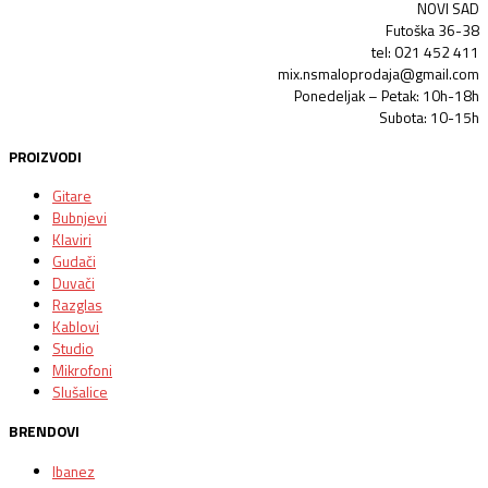
NOVI SAD
Futoška 36-38
tel: 021 452 411
mix.nsmaloprodaja@gmail.com
Ponedeljak – Petak: 10h-18h
Subota: 10-15h
PROIZVODI
Gitare
Bubnjevi
Klaviri
Gudači
Duvači
Razglas
Kablovi
Studio
Mikrofoni
Slušalice
BRENDOVI
Ibanez