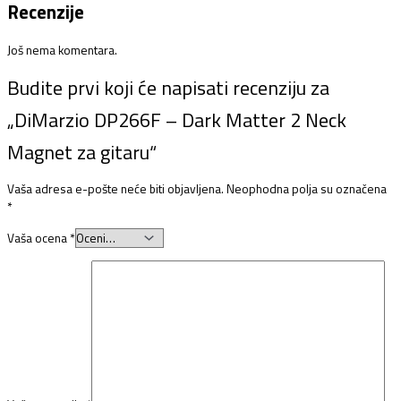
Recenzije
Još nema komentara.
Budite prvi koji će napisati recenziju za
„DiMarzio DP266F – Dark Matter 2 Neck
Magnet za gitaru“
Vaša adresa e-pošte neće biti objavljena.
Neophodna polja su označena
*
Vaša ocena
*