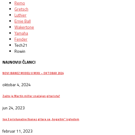
Remo
Gretsch
Luthier
Ernie Ball
Wakertone
Yamaha
Fender
Tech21
Rowin
NAJNOVIJI ČLANCI
NOVI IBANEZ MODELI U MIXU – OKTOBAR 2024
oktobar 4, 2024
Zašto je Martin miller značajan gitarista?
jun 24, 2023
top 3 pristupačne Ibanez gitare sa „bogatim“ izgledom
februar 11, 2023