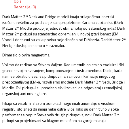
Opis
Recenzije (0)
Dark Matter 2™ Neck and Bridge modeli imaju prilagođenu laserski
isečenu rešetku za podizanje sa isprepletenim šarama zupčanika. (Dark
Matter 2™ Middle pickup je jednostruki namotaj od satenskog nikla.) Dark
Matter 2™ pickupi su standardno opremljeni u novoj gitari Ibanez JEM
Voodi i dostupni su za kupovinu pojedinačno od DiMarzia. Dark Matter 2™
Neck je dostupan samo u F-razmaku.
Dimarzio o ovim magnetima:
Volimo da radimo sa Stivom Vaijem. Kao umetnik, on stalno evoluira i širi
granice svojim sviranjem, komponovanjem i instrumentima. Dakle, kada
nam se obratio u vezi sa pickupovima za novu inkarnaciju njegovog
prepoznatljivog JEM-a, razvili smo modele Dark Matter 2™ Neck, Bridge i
Middle. Ovi pickup-i su posebno ekvilizovani da odgovaraju zemaljskoj,
organskoj auri nove gitare.
Pikapi sa visokim izlazom ponekad mogu imati anomalije u visokom
registru, što znači da imaju neke oštre ivice. Iako su definitivno visoke
performanse poput Steveovih drugih pickupova, novi Dark Matter 2™
pickupi su projektovani sa blagom mekoćom na gornjem kraju.