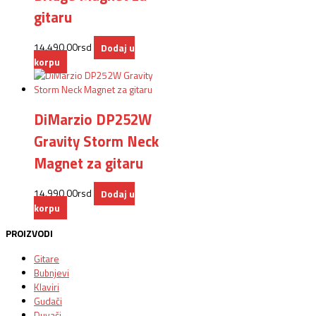
gitaru
14.490,00
rsd
Dodaj u
korpu
DiMarzio DP252W
Gravity Storm Neck
Magnet za gitaru
14.990,00
rsd
Dodaj u
korpu
PROIZVODI
Gitare
Bubnjevi
Klaviri
Gudači
Duvači