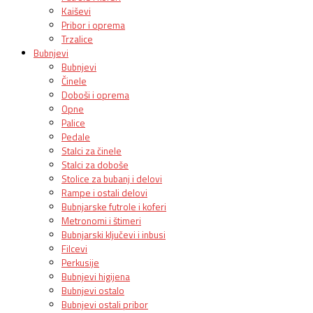
Kaiševi
Pribor i oprema
Trzalice
Bubnjevi
Bubnjevi
Činele
Doboši i oprema
Opne
Palice
Pedale
Stalci za činele
Stalci za doboše
Stolice za bubanj i delovi
Rampe i ostali delovi
Bubnjarske futrole i koferi
Metronomi i štimeri
Bubnjarski ključevi i inbusi
Filcevi
Perkusije
Bubnjevi higijena
Bubnjevi ostalo
Bubnjevi ostali pribor