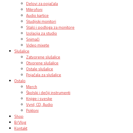
Delovi za pojačala
Mikrofoni
Audio kartice
Studijski monitori
Stalci i podloga za monitore
Izolacija za studio
Snimači
Video mixete
Slušalice
Zatvorene slušalice
Otvorene slušalice
Ostale slušalice
Pojačala za slušalice
Ostalo
Merch
Školski i dečiji instrumenti
Knjige i sveske
Vynil, CD, Audio
Pokloni
Shop
B/Vlog
Kontakt