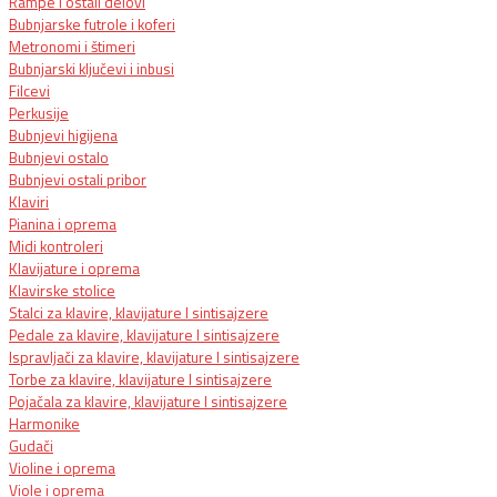
Rampe i ostali delovi
Bubnjarske futrole i koferi
Metronomi i štimeri
Bubnjarski ključevi i inbusi
Filcevi
Perkusije
Bubnjevi higijena
Bubnjevi ostalo
Bubnjevi ostali pribor
Klaviri
Pianina i oprema
Midi kontroleri
Klavijature i oprema
Klavirske stolice
Stalci za klavire, klavijature I sintisajzere
Pedale za klavire, klavijature I sintisajzere
Ispravljači za klavire, klavijature I sintisajzere
Torbe za klavire, klavijature I sintisajzere
Pojačala za klavire, klavijature I sintisajzere
Harmonike
Gudači
Violine i oprema
Viole i oprema