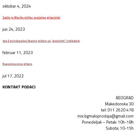
oktobar 4, 2024
Zašto je Martin miller značajan gitarista?
jun 24, 2023
top 3 pristupačne Ibanez gitare sa „bogatim“ izgledom
februar 11, 2023
Kupovina prve gitare
jul 17, 2022
KONTAKT PODACI
BEOGRAD
Makedonska 30
tel: 011 2620 478
mix.bgmaloprodaja@gmail.com
Ponedeljak – Petak: 10h-18h
Subota: 10-15h