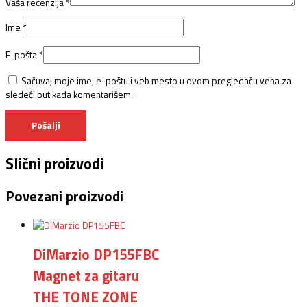
Vaša recenzija
*
Ime
*
E-pošta
*
Sačuvaj moje ime, e-poštu i veb mesto u ovom pregledaču veba za
sledeći put kada komentarišem.
Slični proizvodi
Povezani proizvodi
DiMarzio DP155FBC
Magnet za gitaru
THE TONE ZONE