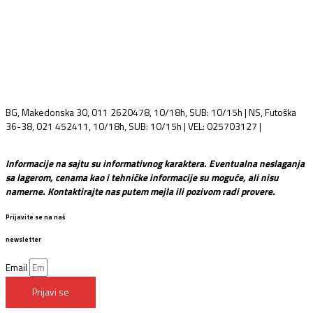
BG, Makedonska 30, 011 2620478, 10/18h, SUB: 10/15h | NS, Futoška
36-38, 021 452411, 10/18h, SUB: 10/15h | VEL: 025703127 |
info@mixmusic-company.com
Informacije na sajtu su informativnog karaktera. Eventualna neslaganja
sa lagerom, cenama kao i tehničke informacije su moguće, ali nisu
namerne. Kontaktirajte nas putem mejla ili pozivom radi provere.
Prijavite se na naš
newsletter
Email
Prijavi se