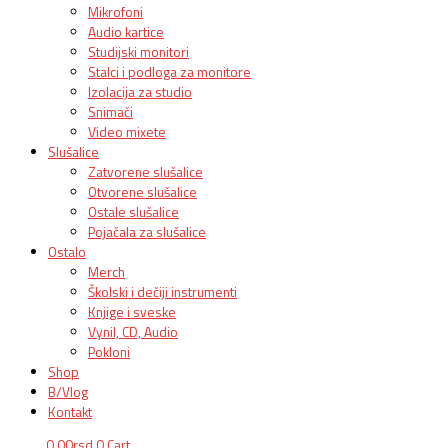
Mikrofoni
Audio kartice
Studijski monitori
Stalci i podloga za monitore
Izolacija za studio
Snimači
Video mixete
Slušalice
Zatvorene slušalice
Otvorene slušalice
Ostale slušalice
Pojačala za slušalice
Ostalo
Merch
Školski i dečiji instrumenti
Knjige i sveske
Vynil, CD, Audio
Pokloni
Shop
B/Vlog
Kontakt
0,00
rsd
0
Cart