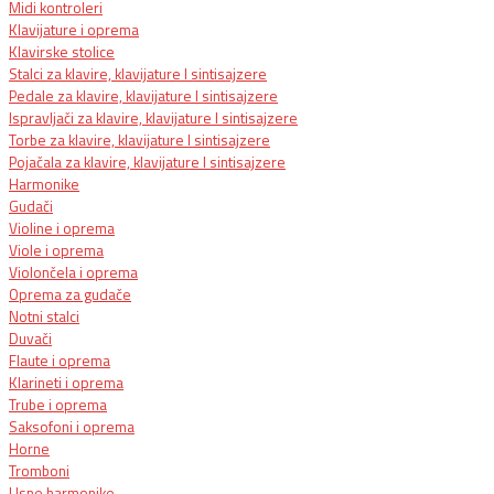
Midi kontroleri
Klavijature i oprema
Klavirske stolice
Stalci za klavire, klavijature I sintisajzere
Pedale za klavire, klavijature I sintisajzere
Ispravljači za klavire, klavijature I sintisajzere
Torbe za klavire, klavijature I sintisajzere
Pojačala za klavire, klavijature I sintisajzere
Harmonike
Gudači
Violine i oprema
Viole i oprema
Violončela i oprema
Oprema za gudače
Notni stalci
Duvači
Flaute i oprema
Klarineti i oprema
Trube i oprema
Saksofoni i oprema
Horne
Tromboni
Usne harmonike