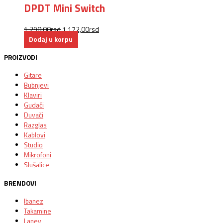
DPDT Mini Switch
1.290,00
rsd
1.172,00
rsd
Dodaj u korpu
PROIZVODI
Gitare
Bubnjevi
Klaviri
Gudači
Duvači
Razglas
Kablovi
Studio
Mikrofoni
Slušalice
BRENDOVI
Ibanez
Takamine
Laney