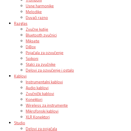
Usne harmonike
Melodike
Duvači razno
Razglas
Zvučne kutije
Bluetooth zvučnici
Miksete
DiBox
Pojačala za ozvučenje
Spikoni
Stalci za zvučnike
Delovi za ozvučenje i ostalo
Kablovi
Instrumentalni kablovi
Audio kablovi
Zvučnički kablovi
Konektori
Wireless za instrumente
Mikrofonski kablovi
XLR Konektori
Studio
Delovi za pojačala