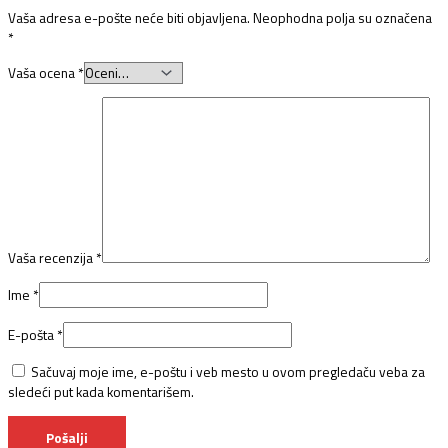
Vaša adresa e-pošte neće biti objavljena.
Neophodna polja su označena
*
Vaša ocena
*
Vaša recenzija
*
Ime
*
E-pošta
*
Sačuvaj moje ime, e-poštu i veb mesto u ovom pregledaču veba za
sledeći put kada komentarišem.