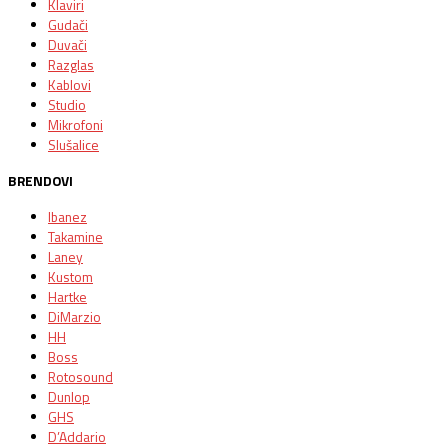
Klaviri
Gudači
Duvači
Razglas
Kablovi
Studio
Mikrofoni
Slušalice
BRENDOVI
Ibanez
Takamine
Laney
Kustom
Hartke
DiMarzio
HH
Boss
Rotosound
Dunlop
GHS
D’Addario