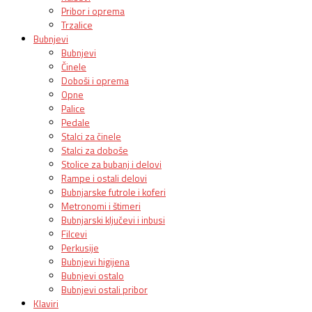
Pribor i oprema
Trzalice
Bubnjevi
Bubnjevi
Činele
Doboši i oprema
Opne
Palice
Pedale
Stalci za činele
Stalci za doboše
Stolice za bubanj i delovi
Rampe i ostali delovi
Bubnjarske futrole i koferi
Metronomi i štimeri
Bubnjarski ključevi i inbusi
Filcevi
Perkusije
Bubnjevi higijena
Bubnjevi ostalo
Bubnjevi ostali pribor
Klaviri