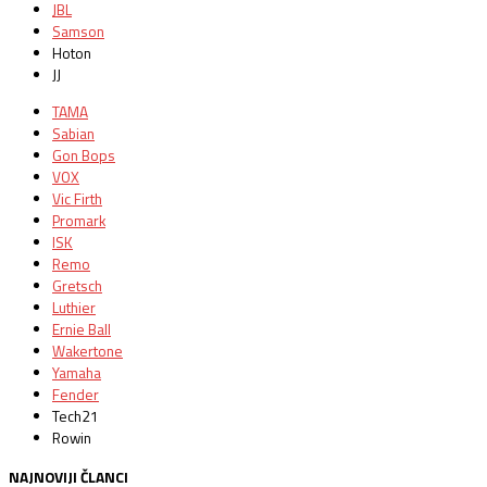
JBL
Samson
Hoton
JJ
TAMA
Sabian
Gon Bops
VOX
Vic Firth
Promark
ISK
Remo
Gretsch
Luthier
Ernie Ball
Wakertone
Yamaha
Fender
Tech21
Rowin
NAJNOVIJI ČLANCI