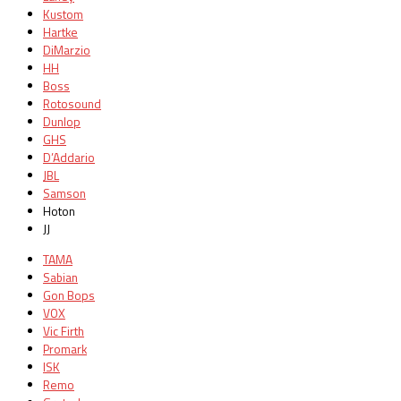
Kustom
Hartke
DiMarzio
HH
Boss
Rotosound
Dunlop
GHS
D’Addario
JBL
Samson
Hoton
JJ
TAMA
Sabian
Gon Bops
VOX
Vic Firth
Promark
ISK
Remo