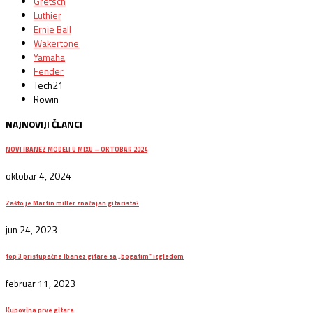
Gretsch
Luthier
Ernie Ball
Wakertone
Yamaha
Fender
Tech21
Rowin
NAJNOVIJI ČLANCI
NOVI IBANEZ MODELI U MIXU – OKTOBAR 2024
oktobar 4, 2024
Zašto je Martin miller značajan gitarista?
jun 24, 2023
top 3 pristupačne Ibanez gitare sa „bogatim“ izgledom
februar 11, 2023
Kupovina prve gitare