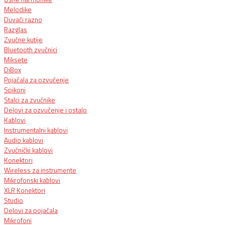
Melodike
Duvači razno
Razglas
Zvučne kutije
Bluetooth zvučnici
Miksete
DiBox
Pojačala za ozvučenje
Spikoni
Stalci za zvučnike
Delovi za ozvučenje i ostalo
Kablovi
Instrumentalni kablovi
Audio kablovi
Zvučnički kablovi
Konektori
Wireless za instrumente
Mikrofonski kablovi
XLR Konektori
Studio
Delovi za pojačala
Mikrofoni