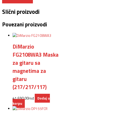
Slični proizvodi
Povezani proizvodi
DiMarzio
FG2108WA3 Maska
za gitaru sa
magnetima za
gitaru
(217/217/117)
41.690,00
rsd
Dodaj u
korpu