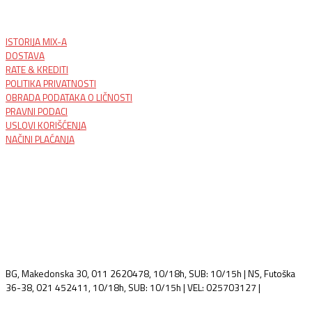
ISTORIJA MIX-A
DOSTAVA
RATE & KREDITI
POLITIKA PRIVATNOSTI
OBRADA PODATAKA O LIČNOSTI
PRAVNI PODACI
USLOVI KORIŠĆENJA
NAČINI PLAĆANJA
BG, Makedonska 30, 011 2620478, 10/18h, SUB: 10/15h | NS, Futoška
36-38, 021 452411, 10/18h, SUB: 10/15h | VEL: 025703127 |
info@mixmusic-company.com