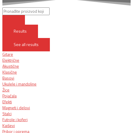
Results
See all results
Gitare
Električne
Akustične
Klasične
Basovi
Ukulele i mandoline
Žice
Pojačala
Efekti
Magneti i delovi
Stalci
Futrole i koferi
Kaiševi
Pribor i oprema