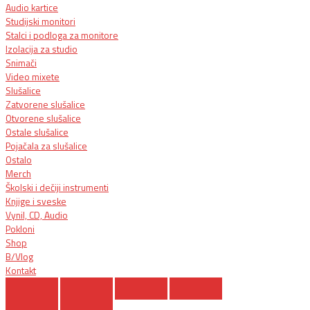
Audio kartice
Studijski monitori
Stalci i podloga za monitore
Izolacija za studio
Snimači
Video mixete
Slušalice
Zatvorene slušalice
Otvorene slušalice
Ostale slušalice
Pojačala za slušalice
Ostalo
Merch
Školski i dečiji instrumenti
Knjige i sveske
Vynil, CD, Audio
Pokloni
Shop
B/Vlog
Kontakt