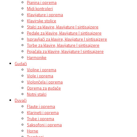
Pianina i oprema
Midi kontroleri
Klavijature i oprema
Klavirske stolice
Stalci za klavire, klavijature I sintisajzere
Pedale za klavire, klavijature I sintisajzere
Ispravljači za klavire, klavijature I sintisajzere
Torbe za klavire, klavijature I sintisajzere
Pojačala za klavire, klavijature I sintisajzere
Harmonike
Gudači
Violine i oprema
Viole i oprema
Violončela i oprema
Oprema za gudače
Notni stalci
Duvači
Flaute i oprema
Klarineti i oprema
Trube i oprema
Saksofoni i oprema
Horne
Tromboni