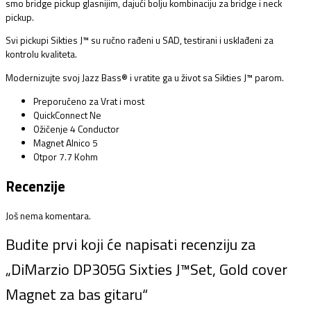
smo bridge pickup glasnijim, dajući bolju kombinaciju za bridge i neck
pickup.
Svi pickupi Sikties J™ su ručno rađeni u SAD, testirani i usklađeni za
kontrolu kvaliteta.
Modernizujte svoj Jazz Bass® i vratite ga u život sa Sikties J™ parom.
Preporučeno za Vrat i most
QuickConnect Ne
Ožičenje 4 Conductor
Magnet Alnico 5
Otpor 7.7 Kohm
Recenzije
Još nema komentara.
Budite prvi koji će napisati recenziju za
„DiMarzio DP305G Sixties J™Set, Gold cover
Magnet za bas gitaru“