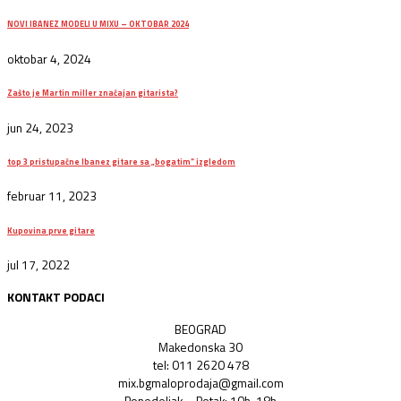
NOVI IBANEZ MODELI U MIXU – OKTOBAR 2024
oktobar 4, 2024
Zašto je Martin miller značajan gitarista?
jun 24, 2023
top 3 pristupačne Ibanez gitare sa „bogatim“ izgledom
februar 11, 2023
Kupovina prve gitare
jul 17, 2022
KONTAKT PODACI
BEOGRAD
Makedonska 30
tel: 011 2620 478
mix.bgmaloprodaja@gmail.com