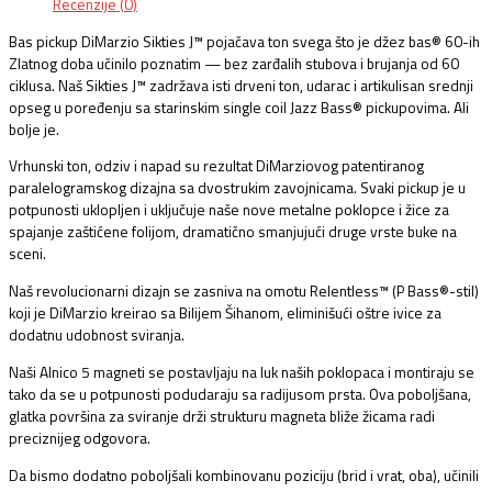
Recenzije (0)
Bas pickup DiMarzio Sikties J™ pojačava ton svega što je džez bas® 60-ih
Zlatnog doba učinilo poznatim — bez zarđalih stubova i brujanja od 60
ciklusa. Naš Sikties J™ zadržava isti drveni ton, udarac i artikulisan srednji
opseg u poređenju sa starinskim single coil Jazz Bass® pickupovima. Ali
bolje je.
Vrhunski ton, odziv i napad su rezultat DiMarziovog patentiranog
paralelogramskog dizajna sa dvostrukim zavojnicama. Svaki pickup je u
potpunosti uklopljen i uključuje naše nove metalne poklopce i žice za
spajanje zaštićene folijom, dramatično smanjujući druge vrste buke na
sceni.
Naš revolucionarni dizajn se zasniva na omotu Relentless™ (P Bass®-stil)
koji je DiMarzio kreirao sa Bilijem Šihanom, eliminišući oštre ivice za
dodatnu udobnost sviranja.
Naši Alnico 5 magneti se postavljaju na luk naših poklopaca i montiraju se
tako da se u potpunosti podudaraju sa radijusom prsta. Ova poboljšana,
glatka površina za sviranje drži strukturu magneta bliže žicama radi
preciznijeg odgovora.
Da bismo dodatno poboljšali kombinovanu poziciju (brid i vrat, oba), učinili