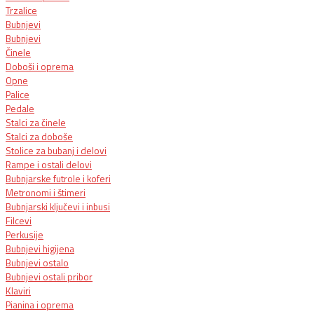
Trzalice
Bubnjevi
Bubnjevi
Činele
Doboši i oprema
Opne
Palice
Pedale
Stalci za činele
Stalci za doboše
Stolice za bubanj i delovi
Rampe i ostali delovi
Bubnjarske futrole i koferi
Metronomi i štimeri
Bubnjarski ključevi i inbusi
Filcevi
Perkusije
Bubnjevi higijena
Bubnjevi ostalo
Bubnjevi ostali pribor
Klaviri
Pianina i oprema