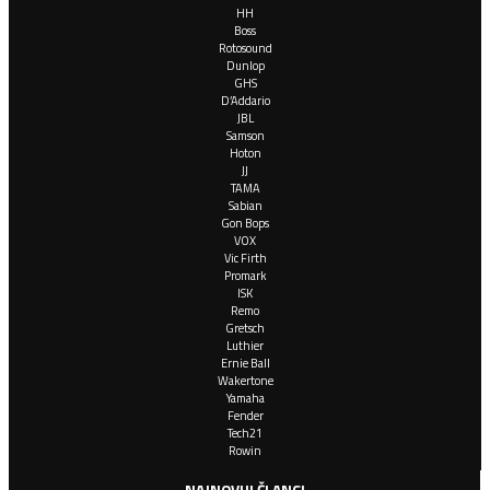
HH
Boss
Rotosound
Dunlop
GHS
D’Addario
JBL
Samson
Hoton
JJ
TAMA
Sabian
Gon Bops
VOX
Vic Firth
Promark
ISK
Remo
Gretsch
Luthier
Ernie Ball
Wakertone
Yamaha
Fender
Tech21
Rowin