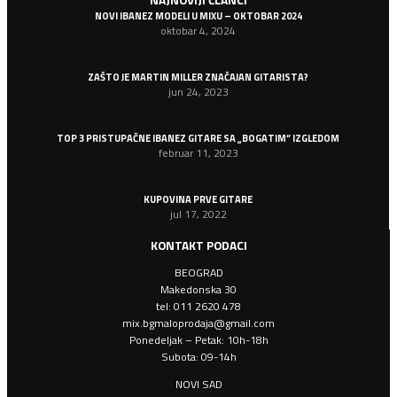
NAJNOVIJI ČLANCI
NOVI IBANEZ MODELI U MIXU – OKTOBAR 2024
oktobar 4, 2024
ZAŠTO JE MARTIN MILLER ZNAČAJAN GITARISTA?
jun 24, 2023
TOP 3 PRISTUPAČNE IBANEZ GITARE SA „BOGATIM“ IZGLEDOM
februar 11, 2023
KUPOVINA PRVE GITARE
jul 17, 2022
KONTAKT PODACI
BEOGRAD
Makedonska 30
tel: 011 2620 478
mix.bgmaloprodaja@gmail.com
Ponedeljak – Petak: 10h-18h
Subota: 09-14h
NOVI SAD