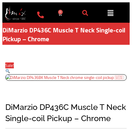
Пређи
на
0
Cart
садржај
DiMarzio DP436C Muscle T Neck Single-coil
Pickup – Chrome
Sale!
DiMarzio DP436C Muscle T Neck
Single-coil Pickup – Chrome