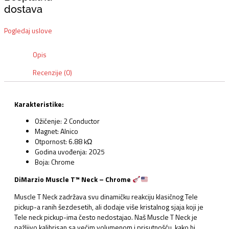
dostava
Pogledaj uslove
Opis
Recenzije (0)
Karakteristike:
Ožičenje: 2 Conductor
Magnet: Alnico
Otpornost: 6.88 kΩ
Godina uvođenja: 2025
Boja: Chrome
DiMarzio Muscle T™ Neck – Chrome
Muscle T Neck zadržava svu dinamičku reakciju klasičnog Tele
pickup-a ranih šezdesetih, ali dodaje više kristalnog sjaja koji je
Tele neck pickup-ima često nedostajao. Naš Muscle T Neck je
pažljivo kalibrisan sa većim volumenom i prisutnošću, kako bi