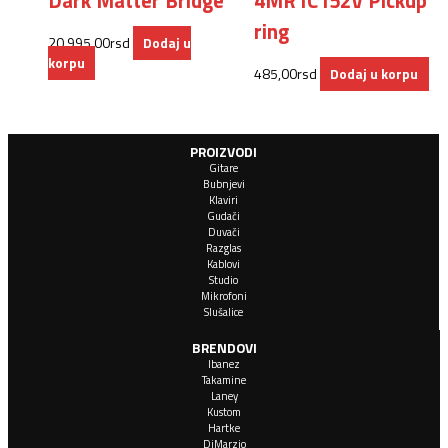
Dark Matter Bridge
4MR1C152V Pickup
ring
20.995,00
rsd
Dodaj u
korpu
485,00
rsd
Dodaj u korpu
PROIZVODI
Gitare
Bubnjevi
Klaviri
Gudači
Duvači
Razglas
Kablovi
Studio
Mikrofoni
Slušalice
BRENDOVI
Ibanez
Takamine
Laney
Kustom
Hartke
DiMarzio