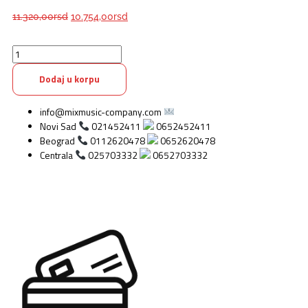
Originalna
Trenutna
11.320,00
rsd
10.754,00
rsd
cena
cena
je
je:
bila:
10.754,00rsd.
DiMarzio
11.320,00rsd.
DP436C
Muscle
Dodaj u korpu
T
Neck
info@mixmusic-company.com
Single-
Novi Sad
021452411
0652452411
coil
Beograd
0112620478
0652620478
Pickup
Centrala
025703332
0652703332
-
Chrome
količina