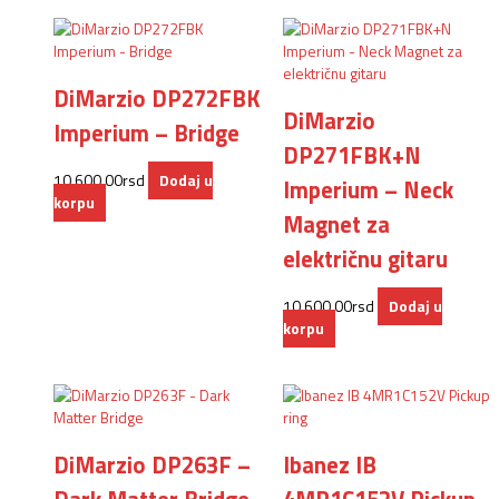
DiMarzio DP272FBK
DiMarzio
Imperium – Bridge
DP271FBK+N
10.600,00
rsd
Dodaj u
Imperium – Neck
korpu
Magnet za
električnu gitaru
10.600,00
rsd
Dodaj u
korpu
DiMarzio DP263F –
Ibanez IB