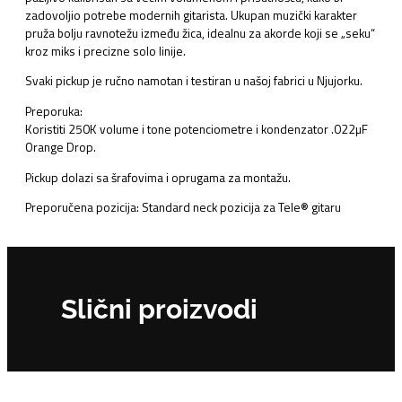
zadovoljio potrebe modernih gitarista. Ukupan muzički karakter
pruža bolju ravnotežu između žica, idealnu za akorde koji se „seku“
kroz miks i precizne solo linije.
Svaki pickup je ručno namotan i testiran u našoj fabrici u Njujorku.
Preporuka:
Koristiti 250K volume i tone potenciometre i kondenzator .022µF
Orange Drop.
Pickup dolazi sa šrafovima i oprugama za montažu.
Preporučena pozicija: Standard neck pozicija za Tele® gitaru
Slični proizvodi