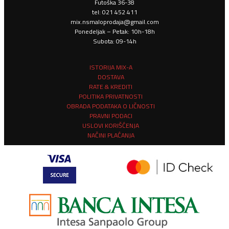
Futoška 36-38
tel: 021 452 411
mix.nsmaloprodaja@gmail.com
Ponedeljak – Petak: 10h-18h
Subota: 09-14h
ISTORIJA MIX-A
DOSTAVA
RATE & KREDITI
POLITIKA PRIVATNOSTI
OBRADA PODATAKA O LIČNOSTI
PRAVNI PODACI
USLOVI KORIŠĆENJA
NAČINI PLAĆANJA