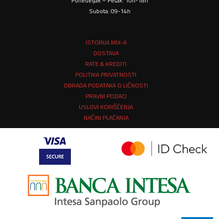
Ponedeljak – Petak: 10h-18h
Subota: 09-14h
ISTORIJA MIX-A
DOSTAVA
RATE & KREDITI
POLITIKA PRIVATNOSTI
OBRADA PODATAKA O LIČNOSTI
PRAVNI PODACI
USLOVI KORIŠĆENJA
NAČINI PLAĆANJA