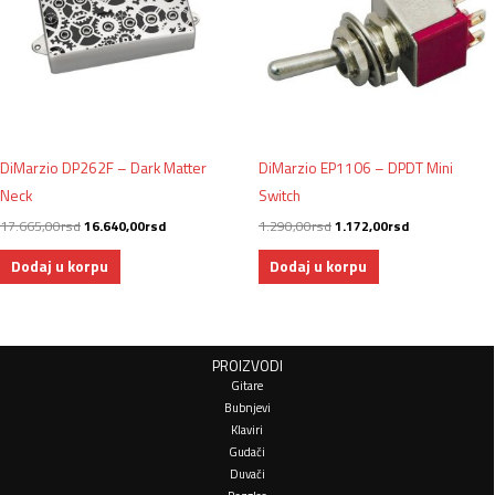
DiMarzio DP262F – Dark Matter
DiMarzio EP1106 – DPDT Mini
Neck
Switch
17.665,00
rsd
16.640,00
rsd
1.290,00
rsd
1.172,00
rsd
Dodaj u korpu
Dodaj u korpu
PROIZVODI
Gitare
Bubnjevi
Klaviri
Gudači
Duvači