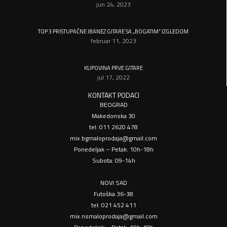
jun 24, 2023
TOP 3 PRISTUPAČNE IBANEZ GITARE SA „BOGATIM“ IZGLEDOM
februar 11, 2023
KUPOVINA PRVE GITARE
jul 17, 2022
KONTAKT PODACI
BEOGRAD
Makedonska 30
tel: 011 2620 478
mix.bgmaloprodaja@gmail.com
Ponedeljak – Petak: 10h-18h
Subota: 09-14h
NOVI SAD
Futoška 36-38
tel: 021 452 411
mix.nsmaloprodaja@gmail.com