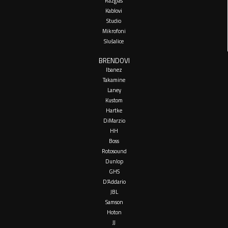
Razglas
Kablovi
Studio
Mikrofoni
Slušalice
BRENDOVI
Ibanez
Takamine
Laney
Kustom
Hartke
DiMarzio
HH
Boss
Rotosound
Dunlop
GHS
D’Addario
JBL
Samson
Hoton
JJ