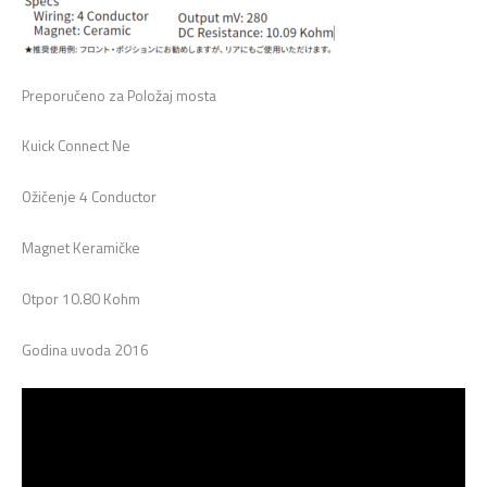
Preporučeno za Položaj mosta
Kuick Connect Ne
Ožičenje 4 Conductor
Magnet Keramičke
Otpor 10.80 Kohm
Godina uvoda 2016