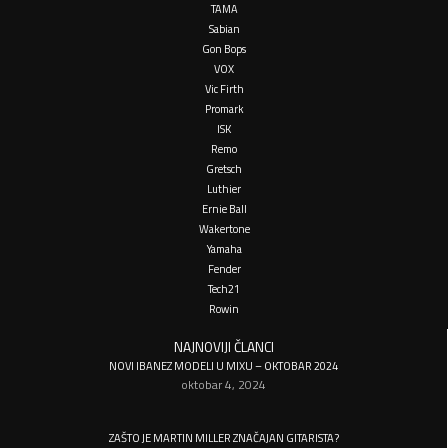
TAMA
Sabian
Gon Bops
VOX
Vic Firth
Promark
ISK
Remo
Gretsch
Luthier
Ernie Ball
Wakertone
Yamaha
Fender
Tech21
Rowin
NAJNOVIJI ČLANCI
NOVI IBANEZ MODELI U MIXU – OKTOBAR 2024
oktobar 4, 2024
ZAŠTO JE MARTIN MILLER ZNAČAJAN GITARISTA?