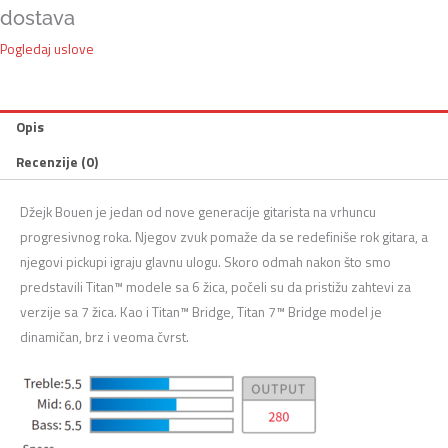
dostava
Pogledaj uslove
Opis
Recenzije (0)
Džejk Bouen je jedan od nove generacije gitarista na vrhuncu
progresivnog roka. Njegov zvuk pomaže da se redefiniše rok gitara, a
njegovi pickupi igraju glavnu ulogu. Skoro odmah nakon što smo
predstavili Titan™ modele sa 6 žica, počeli su da pristižu zahtevi za
verzije sa 7 žica. Kao i Titan™ Bridge, Titan 7™ Bridge model je
dinamičan, brz i veoma čvrst.