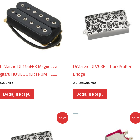
DiMarzio DP156FBK Magnet za
DiMarzio DP263F – Dark Matter
gitaru HUMBUCKER FROM HELL
Bridge
0,00
rsd
20.995,00
rsd
Dodaj u korpu
Dodaj u korpu
Originalna
Trenutna
Originalna
Trenutna
Sale!
Sale!
cena
cena
cena
cena
je
je:
je
je:
bila:
16.640,00rsd.
bila:
1.172,00rsd.
17.665,00rsd.
1.290,00rsd.