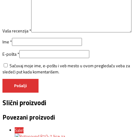
Vaša recenzija
*
Ime
*
E-pošta
*
Sačuvaj moje ime, e-poštu i veb mesto u ovom pregledaču veba za
sledeći put kada komentarišem.
Slični proizvodi
Povezani proizvodi
Sale!