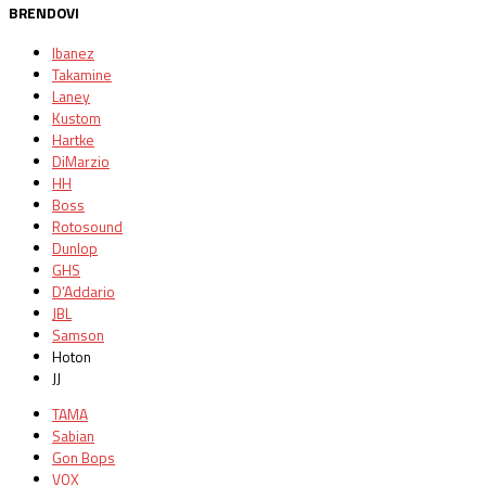
BRENDOVI
Ibanez
Takamine
Laney
Kustom
Hartke
DiMarzio
HH
Boss
Rotosound
Dunlop
GHS
D’Addario
JBL
Samson
Hoton
JJ
TAMA
Sabian
Gon Bops
VOX