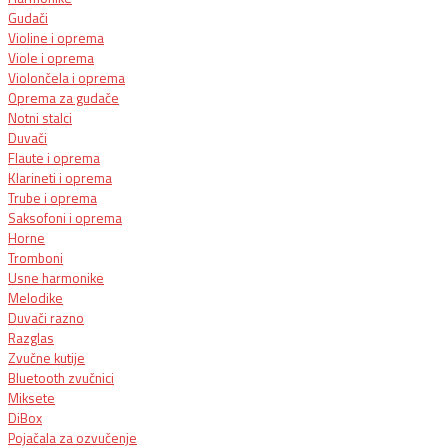
Gudači
Violine i oprema
Viole i oprema
Violončela i oprema
Oprema za gudače
Notni stalci
Duvači
Flaute i oprema
Klarineti i oprema
Trube i oprema
Saksofoni i oprema
Horne
Tromboni
Usne harmonike
Melodike
Duvači razno
Razglas
Zvučne kutije
Bluetooth zvučnici
Miksete
DiBox
Pojačala za ozvučenje