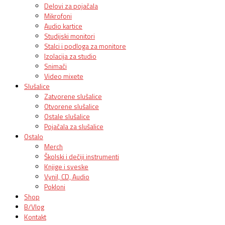
Delovi za pojačala
Mikrofoni
Audio kartice
Studijski monitori
Stalci i podloga za monitore
Izolacija za studio
Snimači
Video mixete
Slušalice
Zatvorene slušalice
Otvorene slušalice
Ostale slušalice
Pojačala za slušalice
Ostalo
Merch
Školski i dečiji instrumenti
Knjige i sveske
Vynil, CD, Audio
Pokloni
Shop
B/Vlog
Kontakt