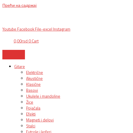
Пређи на садржај
BG, Makedonska 30,
011 2620478, PON/PET: 10/18h, SUB: 10/
15h| NS,
Futoška 36-38,
021 452411, 10-18h, SUB 10h-15h
| VEL:
025703127
|
info@mixmusic-company.com
|
Youtube
Facebook
File-excel
Instagram
0,00
rsd
0
Cart
Gitare
Električne
Akustične
Klasične
Basovi
Ukulele i mandoline
Žice
Pojačala
Efekti
Magneti i delovi
Stalci
Futrole i koferi