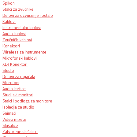
Spikoni
Stalci za zvučnike
Delovi za ozvučenje i ostalo
Kablovi
Instrumentalni kablovi
Audio kablovi
Zvučnički kablovi
Konektori
Wireless za instrumente
Mikrofonski kablovi
XLR Konektori
Studio
Delovi za pojačala
Mikrofoni
Audio kartice
Studijski monitori
Stalci i podloga za monitore
Izolacija za studio
Snimači
Video mixete
Slušalice
Zatvorene slušalice