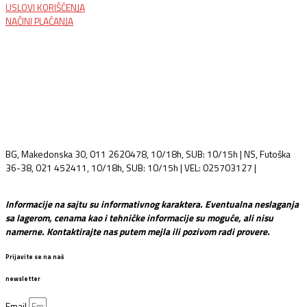
USLOVI KORIŠĆENJA
NAČINI PLAĆANJA
BG, Makedonska 30, 011 2620478, 10/18h, SUB: 10/15h | NS, Futoška
36-38, 021 452411, 10/18h, SUB: 10/15h | VEL: 025703127 |
info@mixmusic-company.com
Informacije na sajtu su informativnog karaktera. Eventualna neslaganja
sa lagerom, cenama kao i tehničke informacije su moguće, ali nisu
namerne. Kontaktirajte nas putem mejla ili pozivom radi provere.
Prijavite se na naš
newsletter
Email