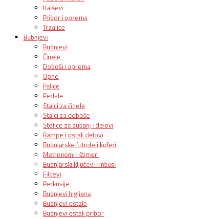
Kaiševi
Pribor i oprema
Trzalice
Bubnjevi
Bubnjevi
Činele
Doboši i oprema
Opne
Palice
Pedale
Stalci za činele
Stalci za doboše
Stolice za bubanj i delovi
Rampe i ostali delovi
Bubnjarske futrole i koferi
Metronomi i štimeri
Bubnjarski ključevi i inbusi
Filcevi
Perkusije
Bubnjevi higijena
Bubnjevi ostalo
Bubnjevi ostali pribor