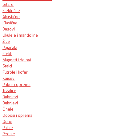
Gitare
Električne
Akustične
Klasične
Basovi
Ukulele i mandoline
Žice
Pojačala
Efekti
Magneti i delovi
Stalci
Futrole i koferi
Kaiševi
Pribor i oprema
Trzalice
Bubnjevi
Bubnjevi
Činele
Doboši i oprema
Opne
Palice
Pedale