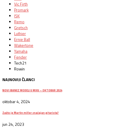
Vic Firth
Promark
ISK
Remo
Gretsch
Luthier
Ernie Ball
Wakertone
Yamaha
Fender
Tech21
Rowin
NAJNOVIJI ČLANCI
NOVI IBANEZ MODELI U MIXU – OKTOBAR 2024
oktobar 4, 2024
Zašto je Martin miller značajan gitarista?
jun 24, 2023