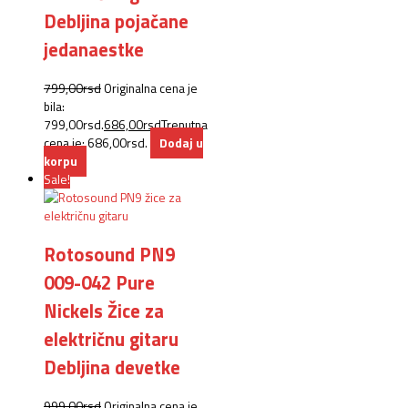
Debljina pojačane
jedanaestke
799,00
rsd
Originalna cena je
bila:
799,00rsd.
686,00
rsd
Trenutna
cena je: 686,00rsd.
Dodaj u
korpu
Sale!
Rotosound PN9
009-042 Pure
Nickels Žice za
električnu gitaru
Debljina devetke
999,00
rsd
Originalna cena je