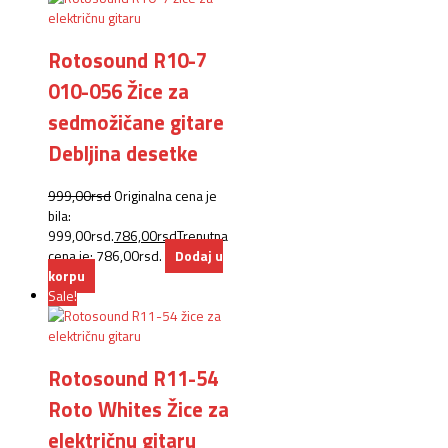
Rotosound R10-7
010-056 Žice za
sedmožičane gitare
Debljina desetke
999,00
rsd
Originalna cena je
bila:
999,00rsd.
786,00
rsd
Trenutna
cena je: 786,00rsd.
Dodaj u
korpu
Sale!
Rotosound R11-54
Roto Whites Žice za
električnu gitaru