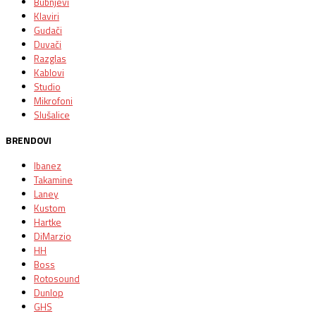
Bubnjevi
Klaviri
Gudači
Duvači
Razglas
Kablovi
Studio
Mikrofoni
Slušalice
BRENDOVI
Ibanez
Takamine
Laney
Kustom
Hartke
DiMarzio
HH
Boss
Rotosound
Dunlop
GHS