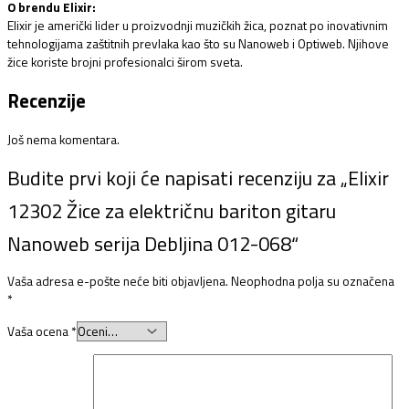
O brendu Elixir:
Elixir je američki lider u proizvodnji muzičkih žica, poznat po inovativnim
tehnologijama zaštitnih prevlaka kao što su Nanoweb i Optiweb. Njihove
žice koriste brojni profesionalci širom sveta.
Recenzije
Još nema komentara.
Budite prvi koji će napisati recenziju za „Elixir
12302 Žice za električnu bariton gitaru
Nanoweb serija Debljina 012-068“
Vaša adresa e-pošte neće biti objavljena.
Neophodna polja su označena
*
Vaša ocena
*