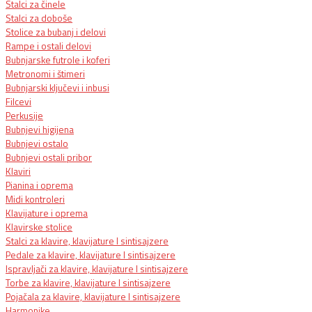
Stalci za činele
Stalci za doboše
Stolice za bubanj i delovi
Rampe i ostali delovi
Bubnjarske futrole i koferi
Metronomi i štimeri
Bubnjarski ključevi i inbusi
Filcevi
Perkusije
Bubnjevi higijena
Bubnjevi ostalo
Bubnjevi ostali pribor
Klaviri
Pianina i oprema
Midi kontroleri
Klavijature i oprema
Klavirske stolice
Stalci za klavire, klavijature I sintisajzere
Pedale za klavire, klavijature I sintisajzere
Ispravljači za klavire, klavijature I sintisajzere
Torbe za klavire, klavijature I sintisajzere
Pojačala za klavire, klavijature I sintisajzere
Harmonike