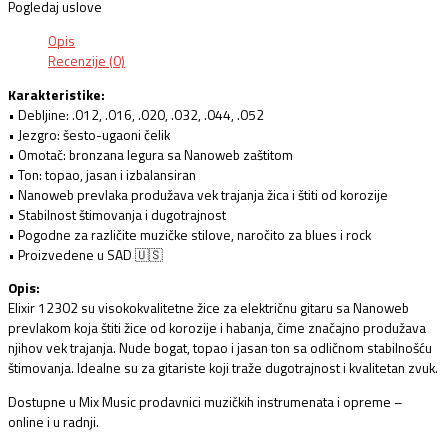
Pogledaj uslove
Opis
Recenzije (0)
Karakteristike:
• Debljine: .012, .016, .020, .032, .044, .052
• Jezgro: šesto-ugaoni čelik
• Omotač: bronzana legura sa Nanoweb zaštitom
• Ton: topao, jasan i izbalansiran
• Nanoweb prevlaka produžava vek trajanja žica i štiti od korozije
• Stabilnost štimovanja i dugotrajnost
• Pogodne za različite muzičke stilove, naročito za blues i rock
• Proizvedene u SAD 🇺🇸
Opis:
Elixir 12302 su visokokvalitetne žice za električnu gitaru sa Nanoweb
prevlakom koja štiti žice od korozije i habanja, čime značajno produžava
njihov vek trajanja. Nude bogat, topao i jasan ton sa odličnom stabilnošću
štimovanja. Idealne su za gitariste koji traže dugotrajnost i kvalitetan zvuk.
Dostupne u Mix Music prodavnici muzičkih instrumenata i opreme –
online i u radnji.