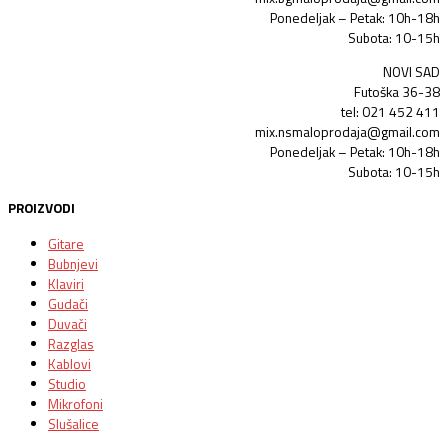
Ponedeljak – Petak: 10h-18h
Subota: 10-15h
NOVI SAD
Futoška 36-38
tel: 021 452 411
mix.nsmaloprodaja@gmail.com
Ponedeljak – Petak: 10h-18h
Subota: 10-15h
PROIZVODI
Gitare
Bubnjevi
Klaviri
Gudači
Duvači
Razglas
Kablovi
Studio
Mikrofoni
Slušalice