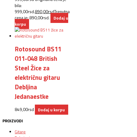
bila:
999,00rsd.
890,00
rsd
Trenutna
cena je: 890,00rsd.
Dodaj u
korpu
Rotosound BS11
011-048 British
Steel Žice za
električnu gitaru
Debljina
Jedanaestke
849,00
rsd
Dodaj u korpu
PROIZVODI
Gitare