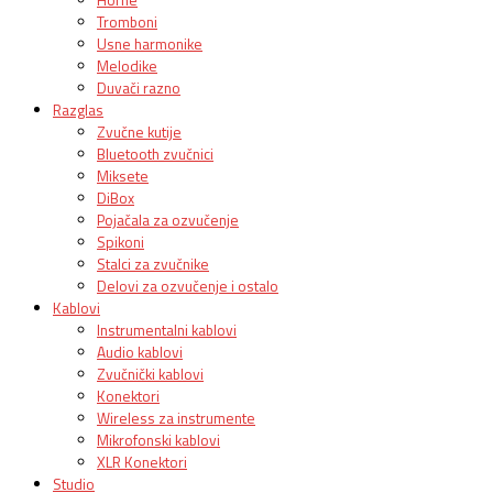
Tromboni
Usne harmonike
Melodike
Duvači razno
Razglas
Zvučne kutije
Bluetooth zvučnici
Miksete
DiBox
Pojačala za ozvučenje
Spikoni
Stalci za zvučnike
Delovi za ozvučenje i ostalo
Kablovi
Instrumentalni kablovi
Audio kablovi
Zvučnički kablovi
Konektori
Wireless za instrumente
Mikrofonski kablovi
XLR Konektori
Studio