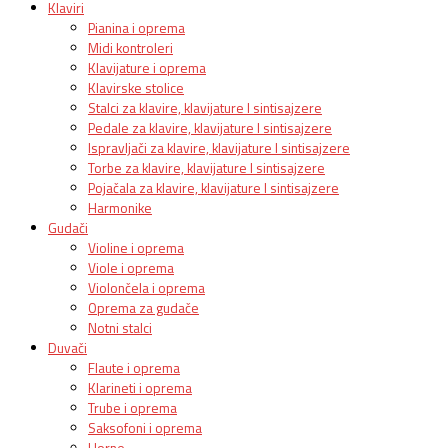
Klaviri
Pianina i oprema
Midi kontroleri
Klavijature i oprema
Klavirske stolice
Stalci za klavire, klavijature I sintisajzere
Pedale za klavire, klavijature I sintisajzere
Ispravljači za klavire, klavijature I sintisajzere
Torbe za klavire, klavijature I sintisajzere
Pojačala za klavire, klavijature I sintisajzere
Harmonike
Gudači
Violine i oprema
Viole i oprema
Violončela i oprema
Oprema za gudače
Notni stalci
Duvači
Flaute i oprema
Klarineti i oprema
Trube i oprema
Saksofoni i oprema
Horne