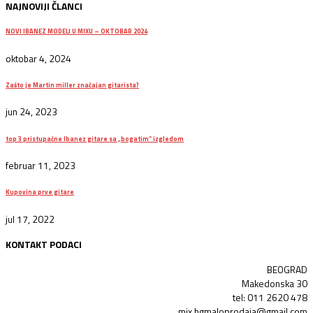
NAJNOVIJI ČLANCI
NOVI IBANEZ MODELI U MIXU – OKTOBAR 2024
oktobar 4, 2024
Zašto je Martin miller značajan gitarista?
jun 24, 2023
top 3 pristupačne Ibanez gitare sa „bogatim“ izgledom
februar 11, 2023
Kupovina prve gitare
jul 17, 2022
KONTAKT PODACI
BEOGRAD
Makedonska 30
tel: 011 2620 478
mix.bgmaloprodaja@gmail.com