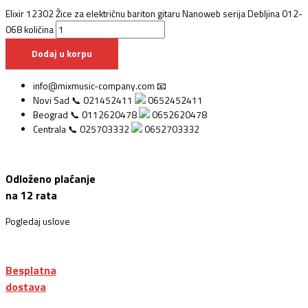
Elixir 12302 Žice za električnu bariton gitaru Nanoweb serija Debljina 012-
068 količina
Dodaj u korpu
info@mixmusic-company.com 📧
Novi Sad 📞 021452411
0652452411
Beograd 📞 0112620478
0652620478
Centrala 📞 025703332
0652703332
Odloženo plaćanje
na 12 rata
Pogledaj uslove
Besplatna
dostava