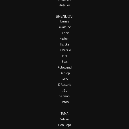
Slušalice
BRENDOVI
Ibanez
Takamine
Laney
Kustom
Hartke
DiMarzio
HH
Boss
Rotosound
Dunlop
GHS
D’Addario
JBL
Samson
Hoton
JJ
TAMA
Sabian
Gon Bops