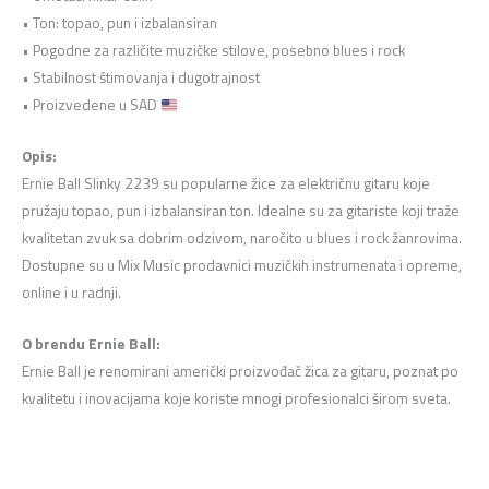
• Ton: topao, pun i izbalansiran
• Pogodne za različite muzičke stilove, posebno blues i rock
• Stabilnost štimovanja i dugotrajnost
• Proizvedene u SAD
Opis:
Ernie Ball Slinky 2239 su popularne žice za električnu gitaru koje
pružaju topao, pun i izbalansiran ton. Idealne su za gitariste koji traže
kvalitetan zvuk sa dobrim odzivom, naročito u blues i rock žanrovima.
Dostupne su u Mix Music prodavnici muzičkih instrumenata i opreme,
online i u radnji.
O brendu Ernie Ball:
Ernie Ball je renomirani američki proizvođač žica za gitaru, poznat po
kvalitetu i inovacijama koje koriste mnogi profesionalci širom sveta.