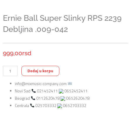
Ernie Ball Super Slinky RPS 2239
Debljina .009-042
999,00
rsd
Ernie
Dodaj u korpu
Ball
info@mixmusic-company.com
Super
Novi Sad
021452411
0652452411
Slinky
Beograd
0112620478
0652620478
RPS
Centrala
025703332
0652703332
2239
Debljina
.009-
042