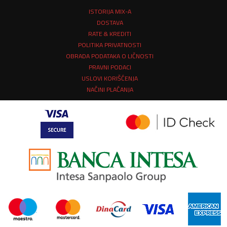
ISTORIJA MIX-A
DOSTAVA
RATE & KREDITI
POLITIKA PRIVATNOSTI
OBRADA PODATAKA O LIČNOSTI
PRAVNI PODACI
USLOVI KORIŠĆENJA
NAČINI PLAĆANJA