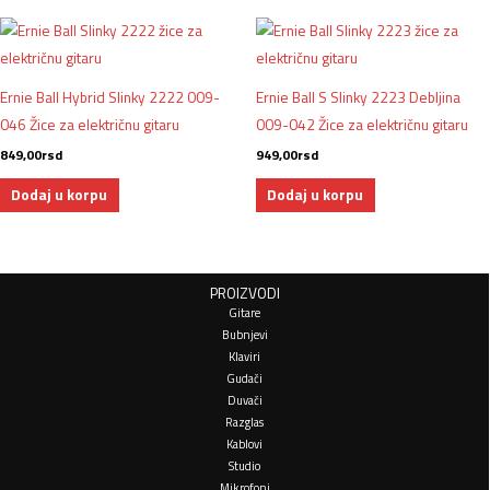
Ernie Ball Hybrid Slinky 2222 009-
Ernie Ball S Slinky 2223 Debljina
046 Žice za električnu gitaru
009-042 Žice za električnu gitaru
849,00
rsd
949,00
rsd
Dodaj u korpu
Dodaj u korpu
PROIZVODI
Gitare
Bubnjevi
Klaviri
Gudači
Duvači
Razglas
Kablovi
Studio
Mikrofoni