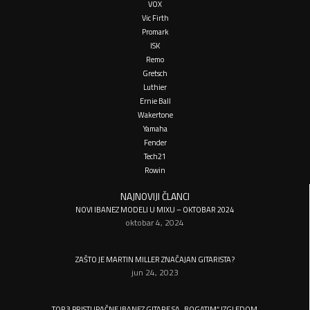
VOX
Vic Firth
Promark
ISK
Remo
Gretsch
Luthier
Ernie Ball
Wakertone
Yamaha
Fender
Tech21
Rowin
NAJNOVIJI ČLANCI
NOVI IBANEZ MODELI U MIXU – OKTOBAR 2024
oktobar 4, 2024
ZAŠTO JE MARTIN MILLER ZNAČAJAN GITARISTA?
jun 24, 2023
TOP 3 PRISTUPAČNE IBANEZ GITARE SA „BOGATIM“ IZGLEDOM