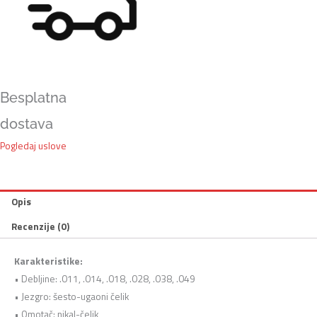
Besplatna
dostava
Pogledaj uslove
Opis
Recenzije (0)
Karakteristike:
• Debljine: .011, .014, .018, .028, .038, .049
• Jezgro: šesto-ugaoni čelik
• Omotač: nikal-čelik