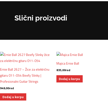
Slični proizvodi
Majica Ernie Ball
Ernie Ball 2627 – Žice za električnu
835,00
rsd
gitaru 011-054 Beefy Slinky |
Dodaj u korpu
Profesionalni Guitar Strings
949,00
rsd
Dodaj u korpu