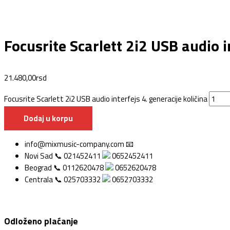
Focusrite Scarlett 2i2 USB audio i
21.480,00
rsd
Focusrite Scarlett 2i2 USB audio interfejs 4. generacije količina
Dodaj u korpu
info@mixmusic-company.com 📧
Novi Sad 📞 021452411
0652452411
Beograd 📞 0112620478
0652620478
Centrala 📞 025703332
0652703332
Odloženo plaćanje