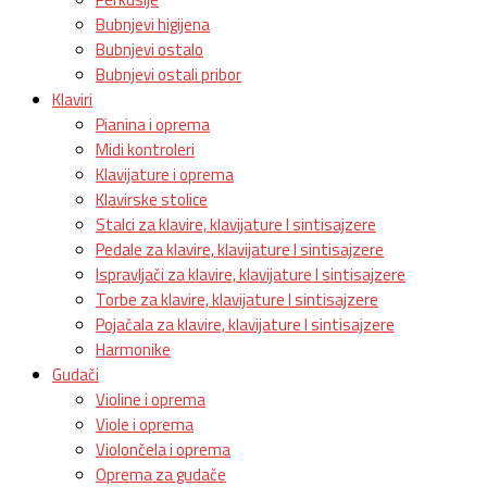
Bubnjevi higijena
Bubnjevi ostalo
Bubnjevi ostali pribor
Klaviri
Pianina i oprema
Midi kontroleri
Klavijature i oprema
Klavirske stolice
Stalci za klavire, klavijature I sintisajzere
Pedale za klavire, klavijature I sintisajzere
Ispravljači za klavire, klavijature I sintisajzere
Torbe za klavire, klavijature I sintisajzere
Pojačala za klavire, klavijature I sintisajzere
Harmonike
Gudači
Violine i oprema
Viole i oprema
Violončela i oprema
Oprema za gudače