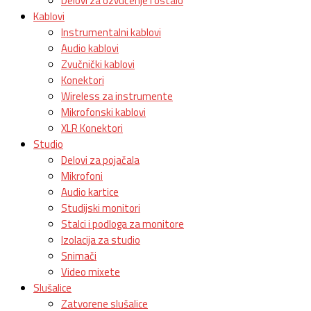
Delovi za ozvučenje i ostalo
Kablovi
Instrumentalni kablovi
Audio kablovi
Zvučnički kablovi
Konektori
Wireless za instrumente
Mikrofonski kablovi
XLR Konektori
Studio
Delovi za pojačala
Mikrofoni
Audio kartice
Studijski monitori
Stalci i podloga za monitore
Izolacija za studio
Snimači
Video mixete
Slušalice
Zatvorene slušalice