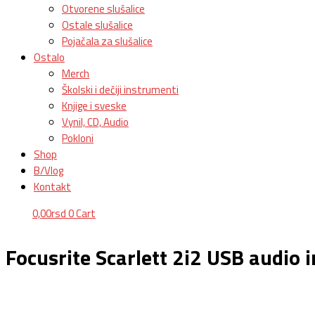
Otvorene slušalice
Ostale slušalice
Pojačala za slušalice
Ostalo
Merch
Školski i dečiji instrumenti
Knjige i sveske
Vynil, CD, Audio
Pokloni
Shop
B/Vlog
Kontakt
0,00
rsd
0
Cart
Focusrite Scarlett 2i2 USB audio i