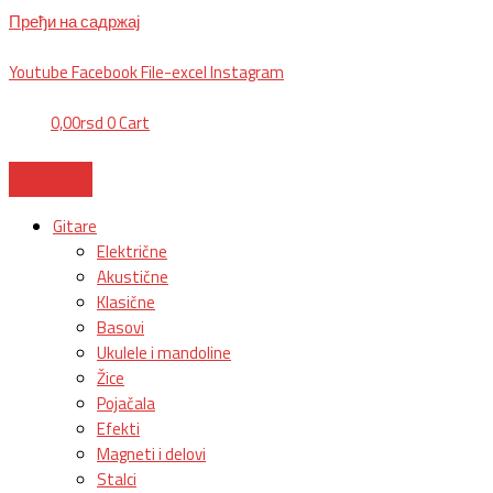
Пређи на садржај
BG, Makedonska 30,
011 2620478, PON/PET: 10/18h, SUB: 10/
15h| NS
Youtube
Facebook
File-excel
Instagram
0,00
rsd
0
Cart
Gitare
Električne
Akustične
Klasične
Basovi
Ukulele i mandoline
Žice
Pojačala
Efekti
Magneti i delovi
Stalci