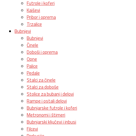
Futrole i koferi
Kaiševi
Pribor i oprema
Trzalice
Bubnjevi
Bubnjevi
Činele
Doboši i oprema
Opne
Palice
Pedale
Stalci za činele
Stalci za doboše
Stolice za bubanj i delovi
Rampe i ostali delovi
Bubnjarske futrole i koferi
Metronomi i štimeri
Bubnjarski ključevi i inbusi
Filcevi
Perkusije