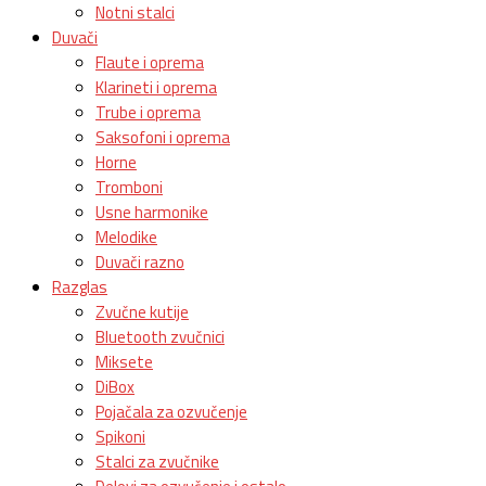
Notni stalci
Duvači
Flaute i oprema
Klarineti i oprema
Trube i oprema
Saksofoni i oprema
Horne
Tromboni
Usne harmonike
Melodike
Duvači razno
Razglas
Zvučne kutije
Bluetooth zvučnici
Miksete
DiBox
Pojačala za ozvučenje
Spikoni
Stalci za zvučnike