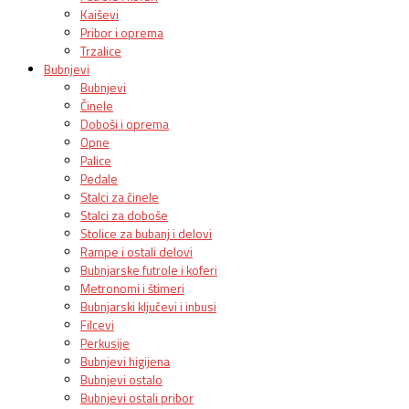
Kaiševi
Pribor i oprema
Trzalice
Bubnjevi
Bubnjevi
Činele
Doboši i oprema
Opne
Palice
Pedale
Stalci za činele
Stalci za doboše
Stolice za bubanj i delovi
Rampe i ostali delovi
Bubnjarske futrole i koferi
Metronomi i štimeri
Bubnjarski ključevi i inbusi
Filcevi
Perkusije
Bubnjevi higijena
Bubnjevi ostalo
Bubnjevi ostali pribor