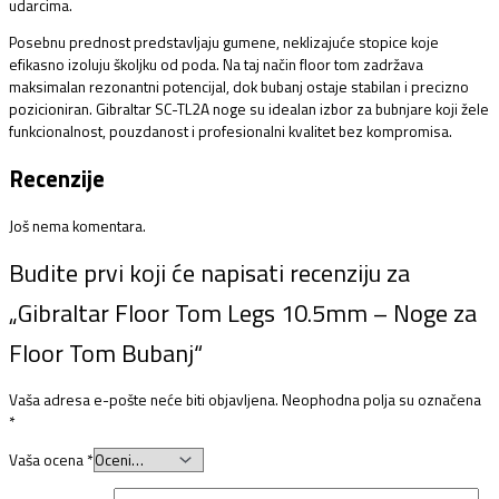
udarcima.
Posebnu prednost predstavljaju gumene, neklizajuće stopice koje
efikasno izoluju školjku od poda. Na taj način floor tom zadržava
maksimalan rezonantni potencijal, dok bubanj ostaje stabilan i precizno
pozicioniran. Gibraltar SC-TL2A noge su idealan izbor za bubnjare koji žele
funkcionalnost, pouzdanost i profesionalni kvalitet bez kompromisa.
Recenzije
Još nema komentara.
Budite prvi koji će napisati recenziju za
„Gibraltar Floor Tom Legs 10.5mm – Noge za
Floor Tom Bubanj“
Vaša adresa e-pošte neće biti objavljena.
Neophodna polja su označena
*
Vaša ocena
*