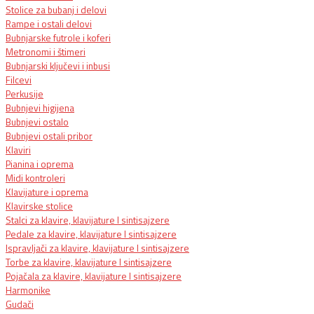
Stolice za bubanj i delovi
Rampe i ostali delovi
Bubnjarske futrole i koferi
Metronomi i štimeri
Bubnjarski ključevi i inbusi
Filcevi
Perkusije
Bubnjevi higijena
Bubnjevi ostalo
Bubnjevi ostali pribor
Klaviri
Pianina i oprema
Midi kontroleri
Klavijature i oprema
Klavirske stolice
Stalci za klavire, klavijature I sintisajzere
Pedale za klavire, klavijature I sintisajzere
Ispravljači za klavire, klavijature I sintisajzere
Torbe za klavire, klavijature I sintisajzere
Pojačala za klavire, klavijature I sintisajzere
Harmonike
Gudači