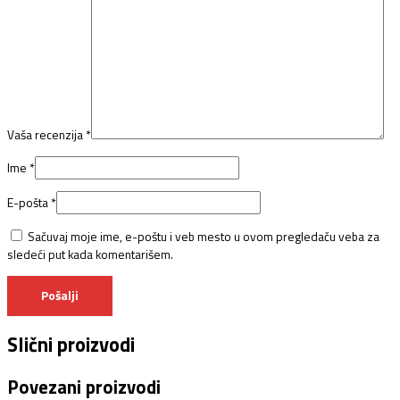
Vaša recenzija
*
Ime
*
E-pošta
*
Sačuvaj moje ime, e-poštu i veb mesto u ovom pregledaču veba za
sledeći put kada komentarišem.
Slični proizvodi
Povezani proizvodi