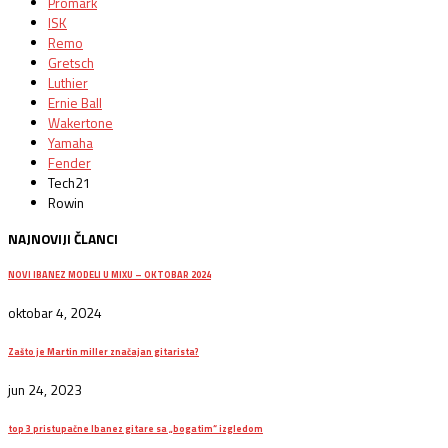
Promark
ISK
Remo
Gretsch
Luthier
Ernie Ball
Wakertone
Yamaha
Fender
Tech21
Rowin
NAJNOVIJI ČLANCI
NOVI IBANEZ MODELI U MIXU – OKTOBAR 2024
oktobar 4, 2024
Zašto je Martin miller značajan gitarista?
jun 24, 2023
top 3 pristupačne Ibanez gitare sa „bogatim“ izgledom