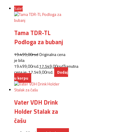
Sale!
Tama TDR-TL
Podloga za bubanj
19.499,00
rsd
Originalna cena
je bila:
19.499,00rsd.
17.549,00
rsd
Trenutna
cena je: 17.549,00rsd.
Dodaj
u korpu
Vater VDH Drink
Holder Stalak za
čašu