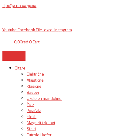
Пређи на садржај
BG, Makedonska 30,
011 2620478, PON/PET: 10/18h, SUB: 10/
15h| NS,
Futoška 36-38,
021 452411, 10-18h, SUB 10h-15h
| VEL:
025703127
|
info@mixmusic-company.com
|
Youtube
Facebook
File-excel
Instagram
0,00
rsd
0
Cart
Gitare
Električne
Akustične
Klasične
Basovi
Ukulele i mandoline
Žice
Pojačala
Efekti
Magneti i delovi
Stalci
Futrole i koferi