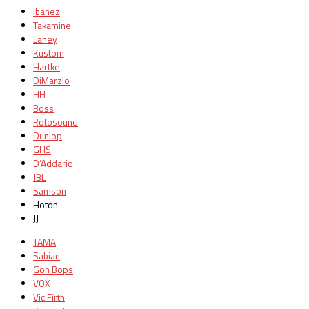
Ibanez
Takamine
Laney
Kustom
Hartke
DiMarzio
HH
Boss
Rotosound
Dunlop
GHS
D’Addario
JBL
Samson
Hoton
JJ
TAMA
Sabian
Gon Bops
VOX
Vic Firth