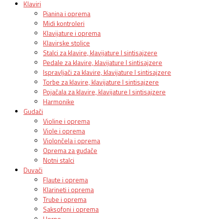
Klaviri
Pianina i oprema
Midi kontroleri
Klavijature i oprema
Klavirske stolice
Stalci za klavire, klavijature I sintisajzere
Pedale za klavire, klavijature I sintisajzere
Ispravljači za klavire, klavijature I sintisajzere
Torbe za klavire, klavijature I sintisajzere
Pojačala za klavire, klavijature I sintisajzere
Harmonike
Gudači
Violine i oprema
Viole i oprema
Violončela i oprema
Oprema za gudače
Notni stalci
Duvači
Flaute i oprema
Klarineti i oprema
Trube i oprema
Saksofoni i oprema
Horne