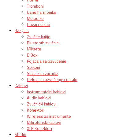
Tromboni
Usne harmonike
Melodike
Duvači razno
Razglas
Zvučne kutije
Bluetooth zvučnici
Miksete
DiBox
Pojačala za ozvučenje
Spikoni
Stalci za zvučnike
Delovi za ozvučenje i ostalo
Kablovi
Instrumentalni kablovi
Audio kablovi
Zvučnički kablovi
Konektori
Wireless za instrumente
Mikrofonski kablovi
XLR Konektori
Studio