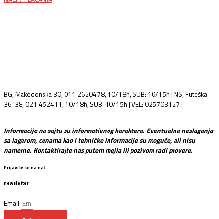
BG, Makedonska 30, 011 2620478, 10/18h, SUB: 10/15h | NS, Futoška
36-38, 021 452411, 10/18h, SUB: 10/15h | VEL: 025703127 |
info@mixmusic-company.com
Informacije na sajtu su informativnog karaktera. Eventualna neslaganja
sa lagerom, cenama kao i tehničke informacije su moguće, ali nisu
namerne. Kontaktirajte nas putem mejla ili pozivom radi provere.
Prijavite se na naš
newsletter
Email