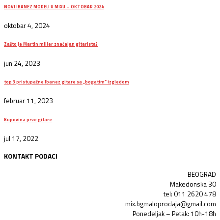
NOVI IBANEZ MODELI U MIXU – OKTOBAR 2024
oktobar 4, 2024
Zašto je Martin miller značajan gitarista?
jun 24, 2023
top 3 pristupačne Ibanez gitare sa „bogatim“ izgledom
februar 11, 2023
Kupovina prve gitare
jul 17, 2022
KONTAKT PODACI
BEOGRAD
Makedonska 30
tel: 011 2620 478
mix.bgmaloprodaja@gmail.com
Ponedeljak – Petak: 10h-18h