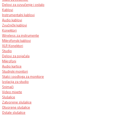
Delovi za ozvučenje i ostalo
Kablovi
Instrumentalni kablovi
Audio kablovi
Zvučnički kablovi
Konektori
Wireless za instrumente
Mikrofonski kablovi
XLR Konektori
Studio
Delovi za pojačala
Mikrofoni
Audio kartice
Studijski monitori
Stalci i podloga za monitore
Izolacija za studio
Snimači
Video mixete
Slušalice
Zatvorene slušalice
Otvorene slušalice
Ostale slušalice