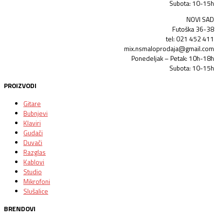
Subota: 10-15h
NOVI SAD
Futoška 36-38
tel: 021 452 411
mix.nsmaloprodaja@gmail.com
Ponedeljak – Petak: 10h-18h
Subota: 10-15h
PROIZVODI
Gitare
Bubnjevi
Klaviri
Gudači
Duvači
Razglas
Kablovi
Studio
Mikrofoni
Slušalice
BRENDOVI