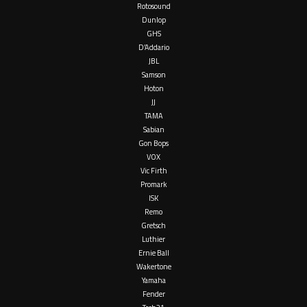
Rotosound
Dunlop
GHS
D’Addario
JBL
Samson
Hoton
JJ
TAMA
Sabian
Gon Bops
VOX
Vic Firth
Promark
ISK
Remo
Gretsch
Luthier
Ernie Ball
Wakertone
Yamaha
Fender