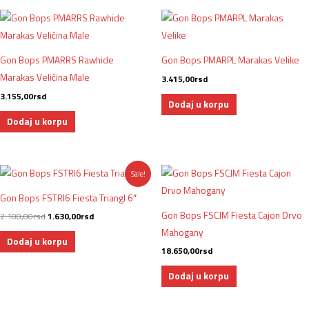
Gon Bops PMARRS Rawhide
Gon Bops PMARPL Marakas Velike
Marakas Veličina Male
3.415,00
rsd
3.155,00
rsd
Dodaj u korpu
Dodaj u korpu
Originalna
Trenutna
Sale!
cena
cena
je
je:
Gon Bops FSTRI6 Fiesta Triangl 6″
bila:
1.630,00rsd.
2.100,00rsd.
Gon Bops FSCJM Fiesta Cajon Drvo
2.100,00
rsd
1.630,00
rsd
Mahogany
Dodaj u korpu
18.650,00
rsd
Dodaj u korpu