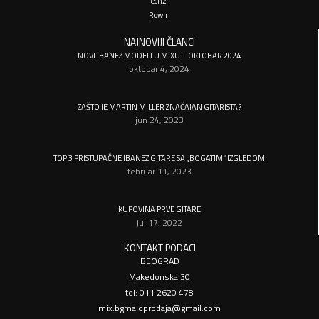
Tech21
Rowin
NAJNOVIJI ČLANCI
NOVI IBANEZ MODELI U MIXU – OKTOBAR 2024
oktobar 4, 2024
ZAŠTO JE MARTIN MILLER ZNAČAJAN GITARISTA?
jun 24, 2023
TOP 3 PRISTUPAČNE IBANEZ GITARE SA „BOGATIM“ IZGLEDOM
februar 11, 2023
KUPOVINA PRVE GITARE
jul 17, 2022
KONTAKT PODACI
BEOGRAD
Makedonska 30
tel: 011 2620 478
mix.bgmaloprodaja@gmail.com