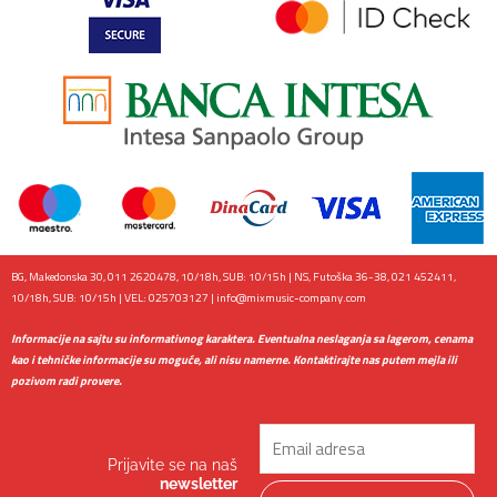
BG, Makedonska 30, 011 2620478, 10/18h, SUB: 10/15h | NS, Futoška 36-38, 021 452411,
10/18h, SUB: 10/15h | VEL: 025703127 |
info@mixmusic-company.com
Informacije na sajtu su informativnog karaktera. Eventualna neslaganja sa lagerom, cenama
kao i tehničke informacije su moguće, ali nisu namerne. Kontaktirajte nas putem mejla ili
pozivom radi provere.
Email
Prijavite se na naš
newsletter