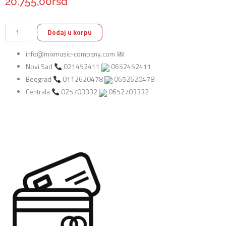
20.755,00
rsd
Gon
Dodaj u korpu
Bops
info@mixmusic-company.com
FSCJW
Novi Sad
021452411
0652452411
Walnut
Beograd
0112620478
0652620478
Cajon
Centrala
025703332
0652703332
Fiesta
količina