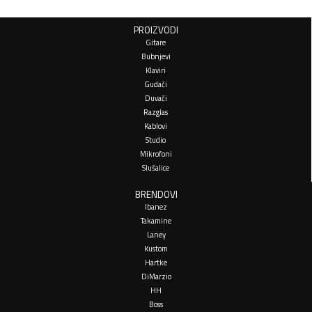
PROIZVODI
Gitare
Bubnjevi
Klaviri
Gudači
Duvači
Razglas
Kablovi
Studio
Mikrofoni
Slušalice
BRENDOVI
Ibanez
Takamine
Laney
Kustom
Hartke
DiMarzio
HH
Boss