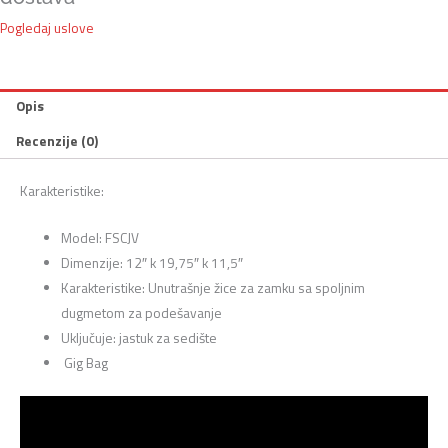
Pogledaj uslove
Opis
Recenzije (0)
Karakteristike:
Model: FSCJV
Dimenzije: 12″ k 19,75″ k 11,5″
Karakteristike: Unutrašnje žice za zamku sa spoljnim
dugmetom za podešavanje
Uključuje: jastuk za sedište
Gig Bag