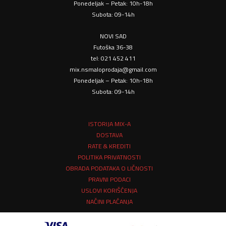
Ponedeljak – Petak: 10h-18h
Subota: 09-14h
NOVI SAD
Futoška 36-38
tel: 021 452 411
mix.nsmaloprodaja@gmail.com
Ponedeljak – Petak: 10h-18h
Subota: 09-14h
ISTORIJA MIX-A
DOSTAVA
RATE & KREDITI
POLITIKA PRIVATNOSTI
OBRADA PODATAKA O LIČNOSTI
PRAVNI PODACI
USLOVI KORIŠĆENJA
NAČINI PLAĆANJA