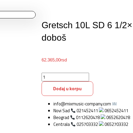
Gretsch 10L SD 6 1/2
doboš
62.365,00
rsd
Gretsch
10L
Dodaj u korpu
SD
6
1/2x14
info@mixmusic-company.com
Rosewood
Novi Sad
021452411
0652452411
doboš
Beograd
0112620478
0652620478
količina
Centrala
025703332
0652703332