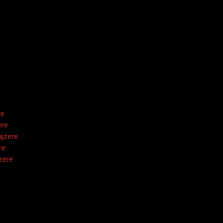
re
ere
sajzere
re
jzere