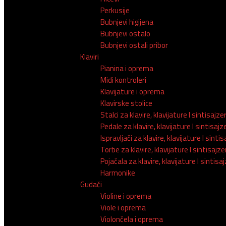
Perkusije
Bubnjevi higijena
Bubnjevi ostalo
Bubnjevi ostali pribor
Klaviri
Pianina i oprema
Midi kontroleri
Klavijature i oprema
Klavirske stolice
Stalci za klavire, klavijature I sintisajze
Pedale za klavire, klavijature I sintisajz
Ispravljači za klavire, klavijature I sinti
Torbe za klavire, klavijature I sintisajze
Pojačala za klavire, klavijature I sintisa
Harmonike
Gudači
Violine i oprema
Viole i oprema
Violončela i oprema