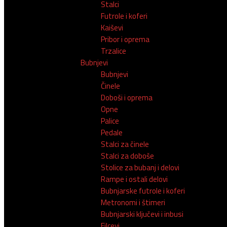
Stalci
Futrole i koferi
Kaiševi
Pribor i oprema
Trzalice
Bubnjevi
Bubnjevi
Činele
Doboši i oprema
Opne
Palice
Pedale
Stalci za činele
Stalci za doboše
Stolice za bubanj i delovi
Rampe i ostali delovi
Bubnjarske futrole i koferi
Metronomi i štimeri
Bubnjarski ključevi i inbusi
Filcevi