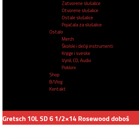
Zatvorene slušalice
Otvorene slušalice
Ostale slušalice
Pojačala za slušalice
Ostalo
Merch
Školski i dečiji instrumenti
Knjige i sveske
Vynil, CD, Audio
Pokloni
Shop
B/Vlog
Kontakt
Gretsch 10L SD 6 1/2×14 Rosewood doboš