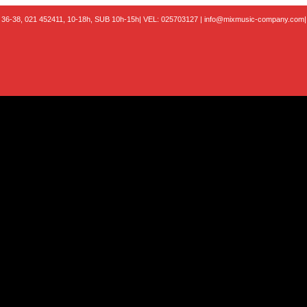
 36-38,
021 452411, 10-18h, SUB 10h-15h
| VEL:
025703127
|
info@mixmusic-company.com
|