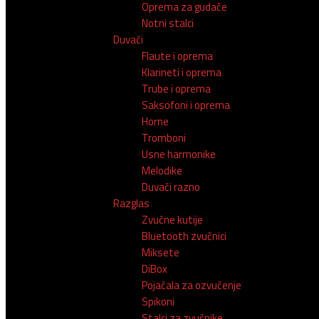
Oprema za gudače
Notni stalci
Duvači
Flaute i oprema
Klarineti i oprema
Trube i oprema
Saksofoni i oprema
Horne
Tromboni
Usne harmonike
Melodike
Duvači razno
Razglas
Zvučne kutije
Bluetooth zvučnici
Miksete
DiBox
Pojačala za ozvučenje
Spikoni
Stalci za zvučnike