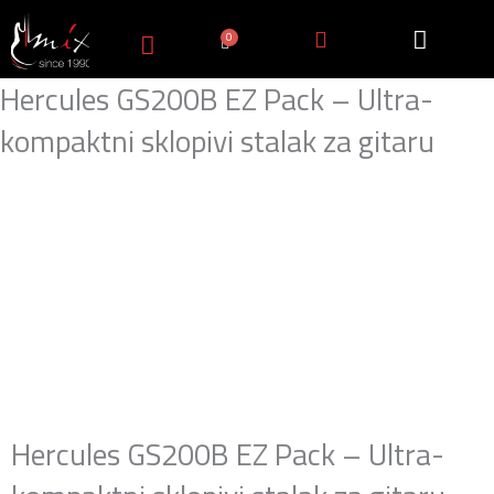
Пређи
на
0
Cart
садржај
Hercules GS200B EZ Pack – Ultra-
kompaktni sklopivi stalak za gitaru
Hercules GS200B EZ Pack – Ultra-