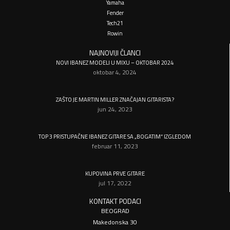
Yamaha
Fender
Tech21
Rowin
NAJNOVIJI ČLANCI
NOVI IBANEZ MODELI U MIXU – OKTOBAR 2024
oktobar 4, 2024
ZAŠTO JE MARTIN MILLER ZNAČAJAN GITARISTA?
jun 24, 2023
TOP 3 PRISTUPAČNE IBANEZ GITARE SA „BOGATIM“ IZGLEDOM
februar 11, 2023
KUPOVINA PRVE GITARE
jul 17, 2022
KONTAKT PODACI
BEOGRAD
Makedonska 30