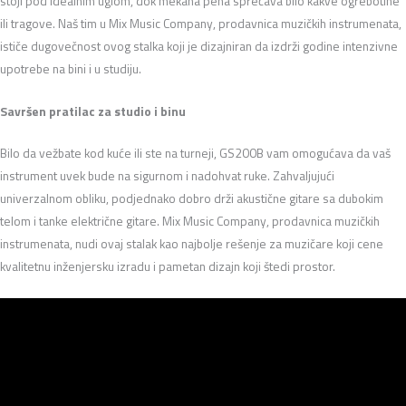
stoji pod idealnim uglom, dok mekana pena sprečava bilo kakve ogrebotine
ili tragove. Naš tim u Mix Music Company, prodavnica muzičkih instrumenata,
ističe dugovečnost ovog stalka koji je dizajniran da izdrži godine intenzivne
upotrebe na bini i u studiju.
Savršen pratilac za studio i binu
Bilo da vežbate kod kuće ili ste na turneji, GS200B vam omogućava da vaš
instrument uvek bude na sigurnom i nadohvat ruke. Zahvaljujući
univerzalnom obliku, podjednako dobro drži akustične gitare sa dubokim
telom i tanke električne gitare. Mix Music Company, prodavnica muzičkih
instrumenata, nudi ovaj stalak kao najbolje rešenje za muzičare koji cene
kvalitetnu inženjersku izradu i pametan dizajn koji štedi prostor.