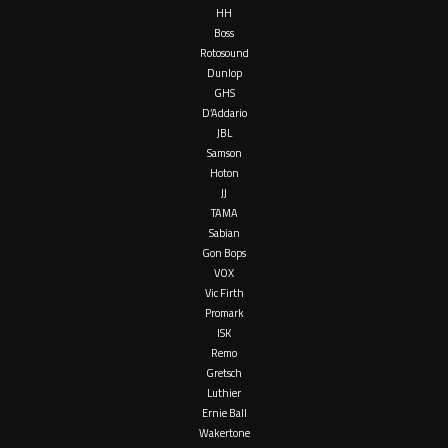
HH
Boss
Rotosound
Dunlop
GHS
D’Addario
JBL
Samson
Hoton
JJ
TAMA
Sabian
Gon Bops
VOX
Vic Firth
Promark
ISK
Remo
Gretsch
Luthier
Ernie Ball
Wakertone