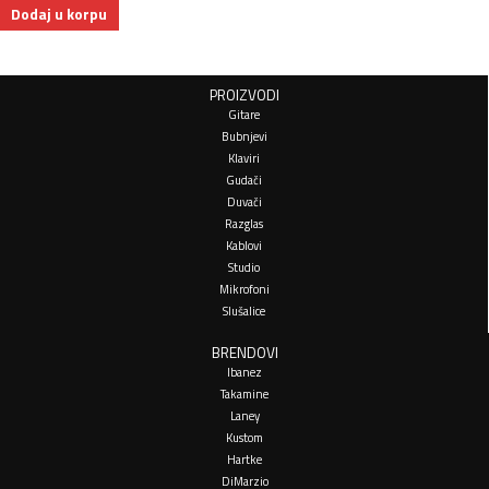
Dodaj u korpu
PROIZVODI
Gitare
Bubnjevi
Klaviri
Gudači
Duvači
Razglas
Kablovi
Studio
Mikrofoni
Slušalice
BRENDOVI
Ibanez
Takamine
Laney
Kustom
Hartke
DiMarzio