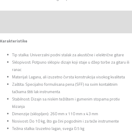
Opis
Recenzije (0)
Karakteristike
Tip stalka: Univerzalni podni stalak za akustične i električne gitare
Sklopivost: Potpuno sklopiv dizajn koji staje u džep torbe za gitaru ili
ranac
Materijal: Lagana, ali izuzetno čvrsta konstrukcija visokog kvaliteta
Zaštita: Specijalno formulisana pena (SFF) na svim kontaktnim
tačkama štiti lak instrumenta
Stabilnost: Dizajn sa niskim težištem i gumenim stopama protiv
klizanja
Dimenzije (sklopljen): 260 mm x 110 mm x 43 mm
Nosivost: Do 10 kg, što ga čini pogodnim i za teže instrumente
Težina stalka: Izuzetno lagan, svega 0.5 kg