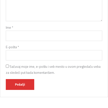
Ime
*
E-pošta
*
Sačuvaj moje ime, e-poštu i veb mesto u ovom pregledaču veba
za sledeći put kada komentarišem.