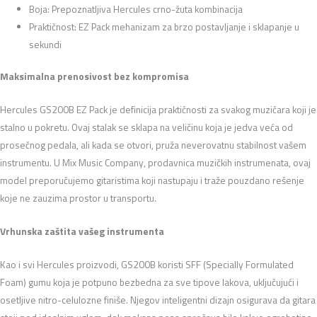
Boja: Prepoznatljiva Hercules crno-žuta kombinacija
Praktičnost: EZ Pack mehanizam za brzo postavljanje i sklapanje u
sekundi
Maksimalna prenosivost bez kompromisa
Hercules GS200B EZ Pack je definicija praktičnosti za svakog muzičara koji je
stalno u pokretu. Ovaj stalak se sklapa na veličinu koja je jedva veća od
prosečnog pedala, ali kada se otvori, pruža neverovatnu stabilnost vašem
instrumentu. U Mix Music Company, prodavnica muzičkih instrumenata, ovaj
model preporučujemo gitaristima koji nastupaju i traže pouzdano rešenje
koje ne zauzima prostor u transportu.
Vrhunska zaštita vašeg instrumenta
Kao i svi Hercules proizvodi, GS200B koristi SFF (Specially Formulated
Foam) gumu koja je potpuno bezbedna za sve tipove lakova, uključujući i
osetljive nitro-celulozne finiše. Njegov inteligentni dizajn osigurava da gitara