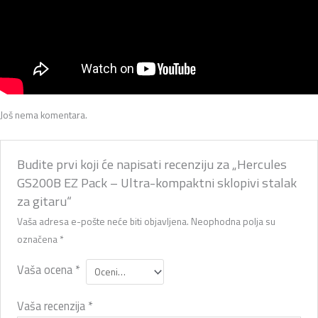
Još nema komentara.
Budite prvi koji će napisati recenziju za „Hercules
GS200B EZ Pack – Ultra-kompaktni sklopivi stalak
za gitaru“
Vaša adresa e-pošte neće biti objavljena.
Neophodna polja su
označena
*
Vaša ocena
*
Vaša recenzija
*