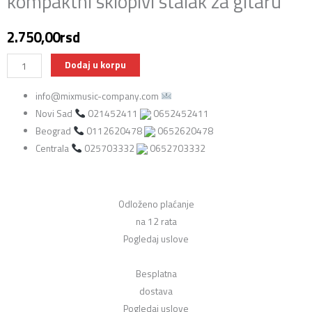
kompaktni sklopivi stalak za gitaru
2.750,00
rsd
Hercules
Dodaj u korpu
GS200B
info@mixmusic-company.com
EZ
Novi Sad
021452411
0652452411
Pack
Beograd
0112620478
0652620478
–
Centrala
025703332
0652703332
Ultra-
kompaktni
sklopivi
stalak
Odloženo plaćanje
za
na 12 rata
gitaru
Pogledaj uslove
količina
Besplatna
dostava
Pogledaj uslove