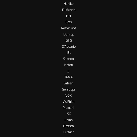
Hartke
DiMarzio
HH
Boss
Rotosound
Dunlop
GHS
D’Addario
JBL
Samson
Hoton
JJ
TAMA
Sabian
Gon Bops
VOX
Vic Firth
Promark
ISK
Remo
Gretsch
Luthier