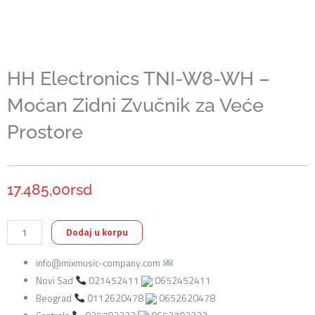
HH Electronics TNI-W8-WH –
Moćan Zidni Zvučnik za Veće
Prostore
17.485,00
rsd
HH
Dodaj u korpu
Electronics
info@mixmusic-company.com
TNI-
Novi Sad
021452411
0652452411
W8-
Beograd
0112620478
0652620478
WH