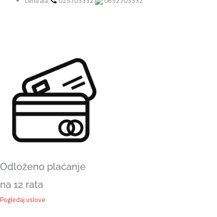
Centrala
025703332
0652703332
–
Moćan
Zidni
Zvučnik
za
Veće
Prostore
količina
Odloženo plaćanje
na 12 rata
Pogledaj uslove