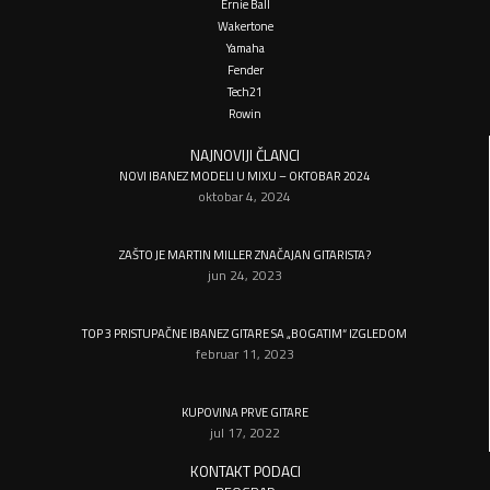
Ernie Ball
Wakertone
Yamaha
Fender
Tech21
Rowin
NAJNOVIJI ČLANCI
NOVI IBANEZ MODELI U MIXU – OKTOBAR 2024
oktobar 4, 2024
ZAŠTO JE MARTIN MILLER ZNAČAJAN GITARISTA?
jun 24, 2023
TOP 3 PRISTUPAČNE IBANEZ GITARE SA „BOGATIM“ IZGLEDOM
februar 11, 2023
KUPOVINA PRVE GITARE
jul 17, 2022
KONTAKT PODACI