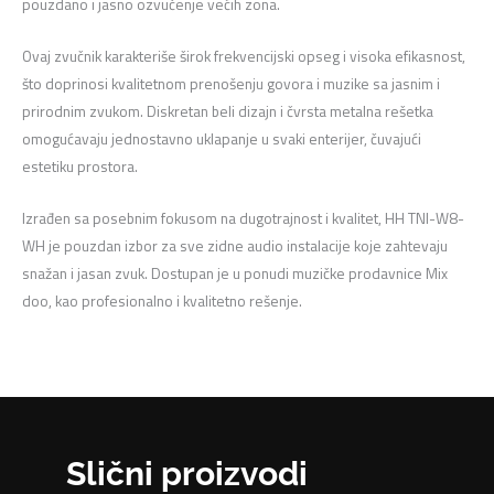
pouzdano i jasno ozvučenje većih zona.
Ovaj zvučnik karakteriše širok frekvencijski opseg i visoka efikasnost,
što doprinosi kvalitetnom prenošenju govora i muzike sa jasnim i
prirodnim zvukom. Diskretan beli dizajn i čvrsta metalna rešetka
omogućavaju jednostavno uklapanje u svaki enterijer, čuvajući
estetiku prostora.
Izrađen sa posebnim fokusom na dugotrajnost i kvalitet, HH TNI-W8-
WH je pouzdan izbor za sve zidne audio instalacije koje zahtevaju
snažan i jasan zvuk. Dostupan je u ponudi muzičke prodavnice Mix
doo, kao profesionalno i kvalitetno rešenje.
Slični proizvodi