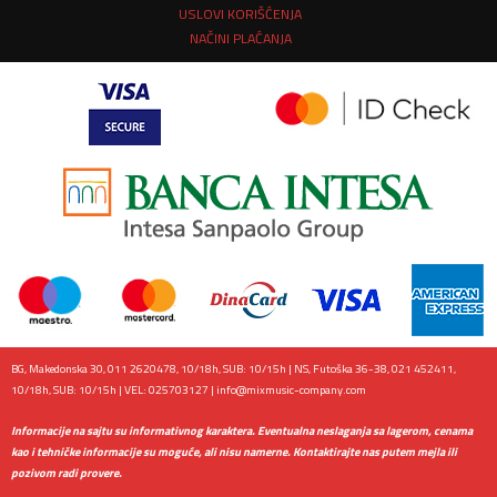
USLOVI KORIŠĆENJA
NAČINI PLAĆANJA
BG, Makedonska 30, 011 2620478, 10/18h, SUB: 10/15h | NS, Futoška 36-38, 021 452411,
10/18h, SUB: 10/15h | VEL: 025703127 |
info@mixmusic-company.com
Informacije na sajtu su informativnog karaktera. Eventualna neslaganja sa lagerom, cenama
kao i tehničke informacije su moguće, ali nisu namerne. Kontaktirajte nas putem mejla ili
pozivom radi provere.