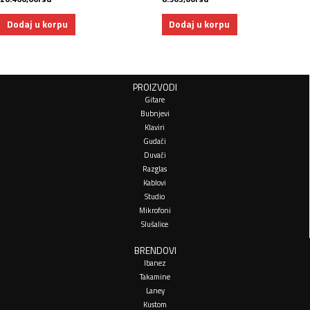
Dodaj u korpu
Dodaj u korpu
PROIZVODI
Gitare
Bubnjevi
Klaviri
Gudači
Duvači
Razglas
Kablovi
Studio
Mikrofoni
Slušalice
BRENDOVI
Ibanez
Takamine
Laney
Kustom