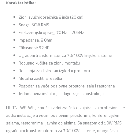
Karakteristike:
Zidni zvučnik prečnika 8 inča (20 cm)
Snaga: 50W RMS
Frekvencijski opseg: 70 Hz – 20 kHz
Impedansa: 8 Ohm
Efikasnost: 92 dB
Ugrađeni transformator za 70/100V linijske sisteme
Robusno kućište za zidnu montažu
Bela boja za diskretan izgled u prostoru
Metalna zaštitna rešetka
Pogodan za veće poslovne prostore, sale i restorane
Jednostavna instalacija i dugotrajna konstrukcija
HH TNI-W8-WH je moćan zidni zvučnik dizajniran za profesionalne
audio instalacije u većim poslovnim prostorima, konferencijskim
salama, restoranima i javnim objektima. Sa snagom od 50W RMS i
ugrađenim transformatorom za 70/100V sisteme, omogućava