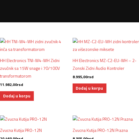
HH Electronics TNI-W4-WH Zidni
HH Electronics MZ-C2-EU-WH – 2-
zvučnik sa 15W snage i 70/100V
Zonski Zidni Audio Kontroler
transformatorom
8.995,00
rsd
11.982,00
rsd
Dodaj u korpu
Dodaj u korpu
Zvucna Kutija PRO-12N
Zvucna Kutija PRO-12N Prazna
20.460,00
rsd
8.305,00
rsd