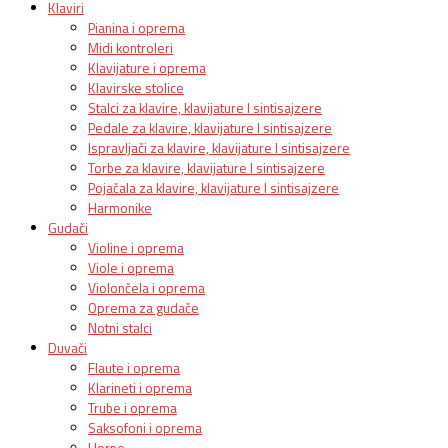
Klaviri
Pianina i oprema
Midi kontroleri
Klavijature i oprema
Klavirske stolice
Stalci za klavire, klavijature I sintisajzere
Pedale za klavire, klavijature I sintisajzere
Ispravljači za klavire, klavijature I sintisajzere
Torbe za klavire, klavijature I sintisajzere
Pojačala za klavire, klavijature I sintisajzere
Harmonike
Gudači
Violine i oprema
Viole i oprema
Violončela i oprema
Oprema za gudače
Notni stalci
Duvači
Flaute i oprema
Klarineti i oprema
Trube i oprema
Saksofoni i oprema
Horne