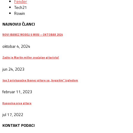
Fender
Tech21
Rowin
NAJNOVIJI ČLANCI
NOVI IBANEZ MODELI U MIXU – OKTOBAR 2024
oktobar 4, 2024
Zašto je Martin miller značajan gitarista?
jun 24, 2023
top 3 pristupačne Ibanez gitare sa „bogatim“ izgledom
februar 11, 2023
Kupovina prve gitare
jul 17, 2022
KONTAKT PODACI