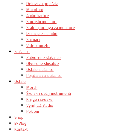
Delovi za pojačala
Mikrofoni
Audio kartice
Studijski monitori
Stalci i podloga za monitore
Izolacija za studio
Snimači
Video mixete
Slušalice
Zatvorene slušalice
Otvorene slušalice
Ostale slušalice
Pojačala za slušalice
Ostalo
Merch
Školski i dečiji instrumenti
Knjige i sveske
Vynil, CD, Audio
Pokloni
Shop
B/Vlog
Kontakt