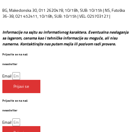
BG, Makedonska 30, 011 2620478, 10/18h, SUB: 10/15h | NS, Futoška
36-38, 021 452411, 10/18h, SUB: 10/15h | VEL: 025703127 |
info@mixmusic-company.com
Informacije na sajtu su informativnog karaktera. Eventualna neslaganja
sa lagerom, cenama kao i tehničke informacije su moguće, ali nisu
namerne. Kontaktirajte nas putem mejla ili pozivom radi provere.
Prijavite se na naš
newsletter
Email
Prijavi se
Prijavite se na naš
newsletter
Email