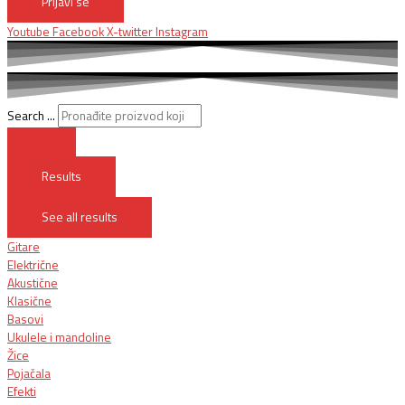
Prijavi se
Youtube
Facebook
X-twitter
Instagram
Search ...
Results
See all results
Gitare
Električne
Akustične
Klasične
Basovi
Ukulele i mandoline
Žice
Pojačala
Efekti