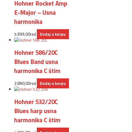
Hohner Rocket Amp
E-Major – Usna
harmonika
5.999,00
rsd
Dodaj u korpu
Hohner 586/20C
Blues Band usna
harmonika C štim
2.890,00
rsd
Dodaj u korpu
Hohner 532/20C
Blues harp usna
harmonika C štim