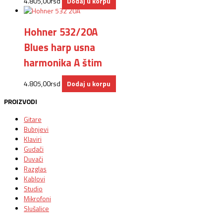
4.805,00
rsd
Dodaj u korpu
Hohner 532/20A
Blues harp usna
harmonika A štim
4.805,00
rsd
Dodaj u korpu
PROIZVODI
Gitare
Bubnjevi
Klaviri
Gudači
Duvači
Razglas
Kablovi
Studio
Mikrofoni
Slušalice