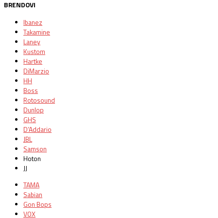
BRENDOVI
Ibanez
Takamine
Laney
Kustom
Hartke
DiMarzio
HH
Boss
Rotosound
Dunlop
GHS
D’Addario
JBL
Samson
Hoton
JJ
TAMA
Sabian
Gon Bops
VOX