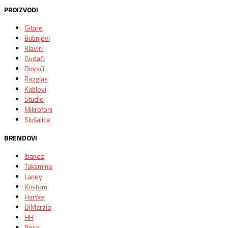
PROIZVODI
Gitare
Bubnjevi
Klaviri
Gudači
Duvači
Razglas
Kablovi
Studio
Mikrofoni
Slušalice
BRENDOVI
Ibanez
Takamine
Laney
Kustom
Hartke
DiMarzio
HH
Boss