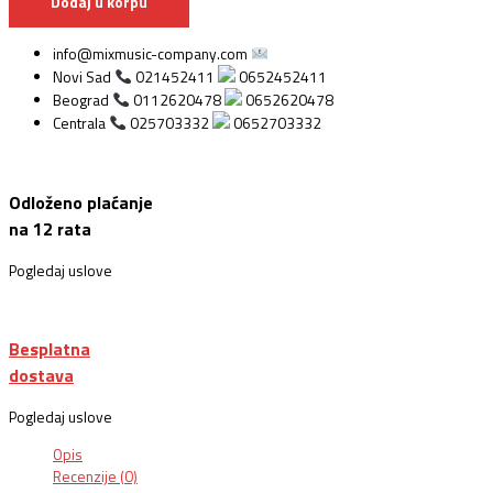
Dodaj u korpu
info@mixmusic-company.com
Novi Sad
021452411
0652452411
Beograd
0112620478
0652620478
Centrala
025703332
0652703332
Odloženo plaćanje
na 12 rata
Pogledaj uslove
Besplatna
dostava
Pogledaj uslove
Opis
Recenzije (0)