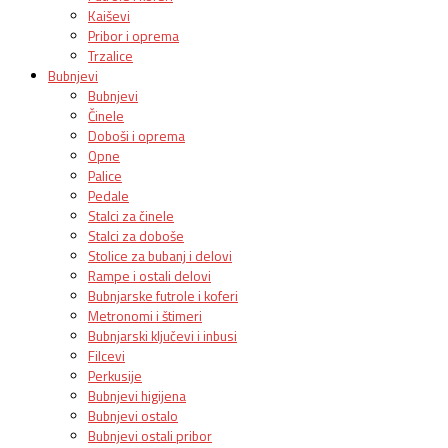
Kaiševi
Pribor i oprema
Trzalice
Bubnjevi
Bubnjevi
Činele
Doboši i oprema
Opne
Palice
Pedale
Stalci za činele
Stalci za doboše
Stolice za bubanj i delovi
Rampe i ostali delovi
Bubnjarske futrole i koferi
Metronomi i štimeri
Bubnjarski ključevi i inbusi
Filcevi
Perkusije
Bubnjevi higijena
Bubnjevi ostalo
Bubnjevi ostali pribor