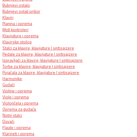
Bubnjevi ostalo
Bubnjevi ostali pribor
Klaviri
Pianina i oprema
Midi kontroleri
Klavijature i oprema
Klavirske stolice
Stalci za klavire, klavijature I sintisajzere
Pedale za klavire, klavijature I sintisajzere
Ispravljači za klavire, klavijature I sintisajzere
Torbe za klavire, klavijature I sintisajzere
Pojačala za klavire, klavijature I sintisajzere
Harmonike
Gudači
Violine i oprema
Viole i oprema
Violončela i oprema
Oprema za gudače
Notni stalci
Duvači
Flaute i oprema
Klarineti i oprema