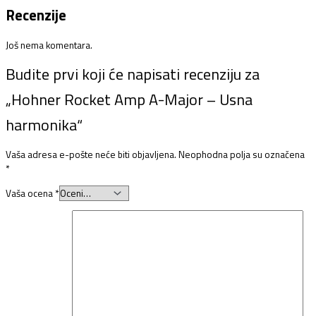
Recenzije
Još nema komentara.
Budite prvi koji će napisati recenziju za
„Hohner Rocket Amp A-Major – Usna
harmonika“
Vaša adresa e-pošte neće biti objavljena.
Neophodna polja su označena
*
Vaša ocena
*