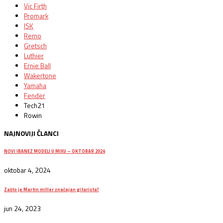
Vic Firth
Promark
ISK
Remo
Gretsch
Luthier
Ernie Ball
Wakertone
Yamaha
Fender
Tech21
Rowin
NAJNOVIJI ČLANCI
NOVI IBANEZ MODELI U MIXU – OKTOBAR 2024
oktobar 4, 2024
Zašto je Martin miller značajan gitarista?
jun 24, 2023