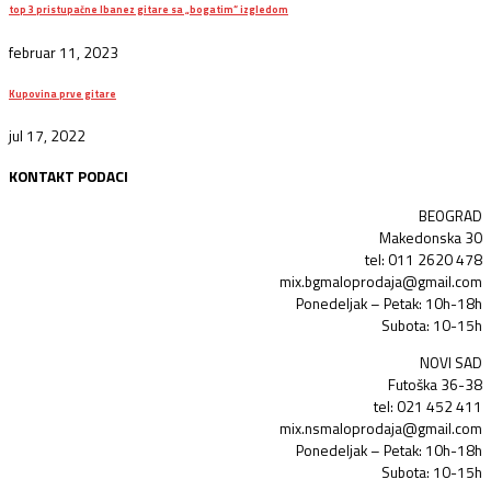
top 3 pristupačne Ibanez gitare sa „bogatim“ izgledom
februar 11, 2023
Kupovina prve gitare
jul 17, 2022
KONTAKT PODACI
BEOGRAD
Makedonska 30
tel: 011 2620 478
mix.bgmaloprodaja@gmail.com
Ponedeljak – Petak: 10h-18h
Subota: 10-15h
NOVI SAD
Futoška 36-38
tel: 021 452 411
mix.nsmaloprodaja@gmail.com
Ponedeljak – Petak: 10h-18h
Subota: 10-15h