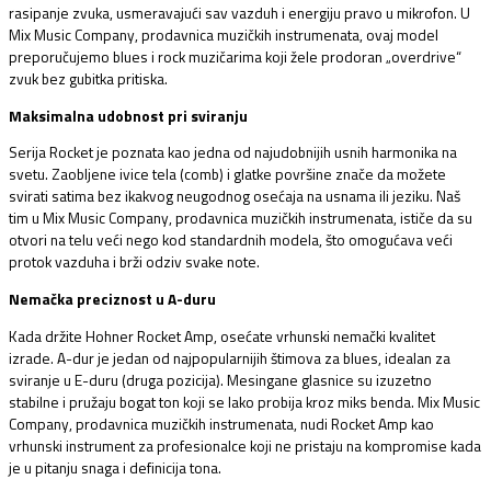
rasipanje zvuka, usmeravajući sav vazduh i energiju pravo u mikrofon. U
Mix Music Company, prodavnica muzičkih instrumenata, ovaj model
preporučujemo blues i rock muzičarima koji žele prodoran „overdrive“
zvuk bez gubitka pritiska.
Maksimalna udobnost pri sviranju
Serija Rocket je poznata kao jedna od najudobnijih usnih harmonika na
svetu. Zaobljene ivice tela (comb) i glatke površine znače da možete
svirati satima bez ikakvog neugodnog osećaja na usnama ili jeziku. Naš
tim u Mix Music Company, prodavnica muzičkih instrumenata, ističe da su
otvori na telu veći nego kod standardnih modela, što omogućava veći
protok vazduha i brži odziv svake note.
Nemačka preciznost u A-duru
Kada držite Hohner Rocket Amp, osećate vrhunski nemački kvalitet
izrade. A-dur je jedan od najpopularnijih štimova za blues, idealan za
sviranje u E-duru (druga pozicija). Mesingane glasnice su izuzetno
stabilne i pružaju bogat ton koji se lako probija kroz miks benda. Mix Music
Company, prodavnica muzičkih instrumenata, nudi Rocket Amp kao
vrhunski instrument za profesionalce koji ne pristaju na kompromise kada
je u pitanju snaga i definicija tona.