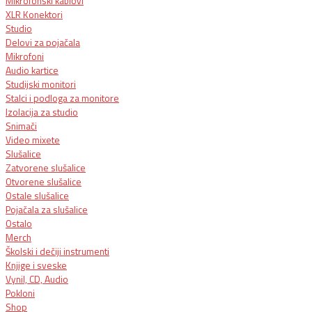
Mikrofonski kablovi
XLR Konektori
Studio
Delovi za pojačala
Mikrofoni
Audio kartice
Studijski monitori
Stalci i podloga za monitore
Izolacija za studio
Snimači
Video mixete
Slušalice
Zatvorene slušalice
Otvorene slušalice
Ostale slušalice
Pojačala za slušalice
Ostalo
Merch
Školski i dečiji instrumenti
Knjige i sveske
Vynil, CD, Audio
Pokloni
Shop