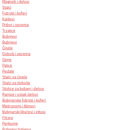
Magneti i delovi
Stalci
Futrole i koferi
Kaiševi
Pribor i oprema
Trzalice
Bubnjevi
Bubnjevi
Činele
Doboši i oprema
Opne
Palice
Pedale
Stalci za činele
Stalci za doboše
Stolice za bubanj i delovi
Rampe i ostali delovi
Bubnjarske futrole i koferi
Metronomi i štimeri
Bubnjarski ključevi i inbusi
Filcevi
Perkusije
Bubnjevi higijena