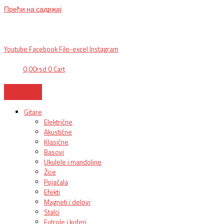
Пређи на садржај
BG, Makedonska 30,
011 2620478, PON/PET: 10/18h, SUB: 10/
15h| NS,
Futoška 36-38,
021 452411, 10-18h, SUB 10h-15h
| VEL:
025703127
|
info@mixmusic-company.com
|
Youtube
Facebook
File-excel
Instagram
0,00
rsd
0
Cart
Gitare
Električne
Akustične
Klasične
Basovi
Ukulele i mandoline
Žice
Pojačala
Efekti
Magneti i delovi
Stalci
Futrole i koferi