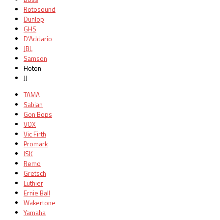
Rotosound
Dunlop
GHS
D’Addario
JBL
Samson
Hoton
JJ
TAMA
Sabian
Gon Bops
VOX
Vic Firth
Promark
ISK
Remo
Gretsch
Luthier
Ernie Ball
Wakertone
Yamaha