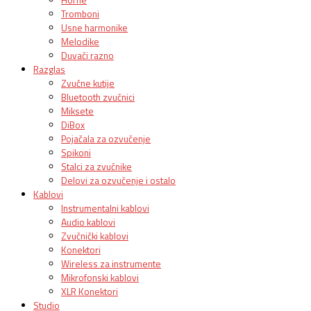
Tromboni
Usne harmonike
Melodike
Duvači razno
Razglas
Zvučne kutije
Bluetooth zvučnici
Miksete
DiBox
Pojačala za ozvučenje
Spikoni
Stalci za zvučnike
Delovi za ozvučenje i ostalo
Kablovi
Instrumentalni kablovi
Audio kablovi
Zvučnički kablovi
Konektori
Wireless za instrumente
Mikrofonski kablovi
XLR Konektori
Studio