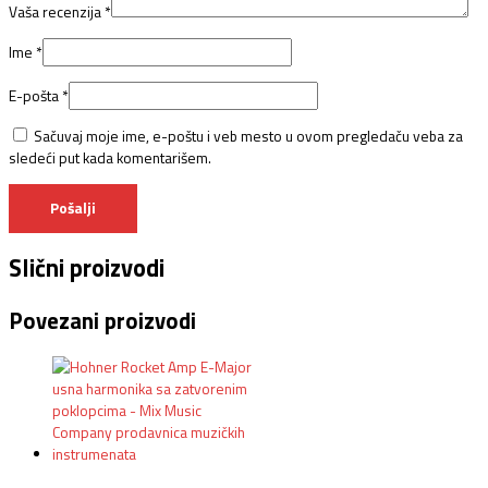
Vaša recenzija
*
Ime
*
E-pošta
*
Sačuvaj moje ime, e-poštu i veb mesto u ovom pregledaču veba za
sledeći put kada komentarišem.
Slični proizvodi
Povezani proizvodi