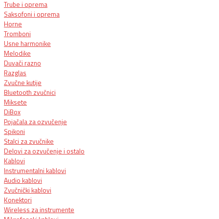
Trube i oprema
Saksofoni i oprema
Horne
Tromboni
Usne harmonike
Melodike
Duvači razno
Razglas
Zvučne kutije
Bluetooth zvučnici
Miksete
DiBox
Pojačala za ozvučenje
Spikoni
Stalci za zvučnike
Delovi za ozvučenje i ostalo
Kablovi
Instrumentalni kablovi
Audio kablovi
Zvučnički kablovi
Konektori
Wireless za instrumente