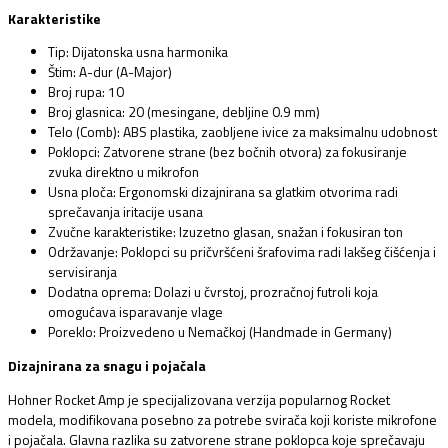
Karakteristike
Tip: Dijatonska usna harmonika
Štim: A-dur (A-Major)
Broj rupa: 10
Broj glasnica: 20 (mesingane, debljine 0.9 mm)
Telo (Comb): ABS plastika, zaobljene ivice za maksimalnu udobnost
Poklopci: Zatvorene strane (bez bočnih otvora) za fokusiranje
zvuka direktno u mikrofon
Usna ploča: Ergonomski dizajnirana sa glatkim otvorima radi
sprečavanja iritacije usana
Zvučne karakteristike: Izuzetno glasan, snažan i fokusiran ton
Održavanje: Poklopci su pričvršćeni šrafovima radi lakšeg čišćenja i
servisiranja
Dodatna oprema: Dolazi u čvrstoj, prozračnoj futroli koja
omogućava isparavanje vlage
Poreklo: Proizvedeno u Nemačkoj (Handmade in Germany)
Dizajnirana za snagu i pojačala
Hohner Rocket Amp je specijalizovana verzija popularnog Rocket
modela, modifikovana posebno za potrebe svirača koji koriste mikrofone
i pojačala. Glavna razlika su zatvorene strane poklopca koje sprečavaju