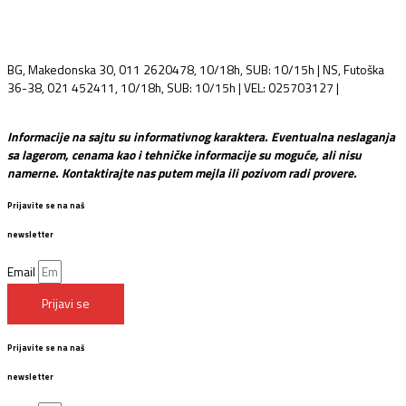
BG, Makedonska 30, 011 2620478, 10/18h, SUB: 10/15h | NS, Futoška
36-38, 021 452411, 10/18h, SUB: 10/15h | VEL: 025703127 |
info@mixmusic-company.com
Informacije na sajtu su informativnog karaktera. Eventualna neslaganja
sa lagerom, cenama kao i tehničke informacije su moguće, ali nisu
namerne. Kontaktirajte nas putem mejla ili pozivom radi provere.
Prijavite se na naš
newsletter
Email
Prijavi se
Prijavite se na naš
newsletter