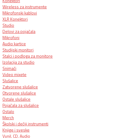
Konektori
Wireless za instrumente
Mikrofonski kablovi
XLR Konektori
Studio
Delovi za pojačala
Mikrofoni
Audio kartice
Studijski monitori
Stalci i podloga za monitore
Izolacija za studio
Snimači
Video mixete
Slušalice
Zatvorene slušalice
Otvorene slušalice
Ostale slušalice
Pojačala za slušalice
Ostalo
Merch
Školski i dečiji instrumenti
Knjige i sveske
Vynil, CD, Audio