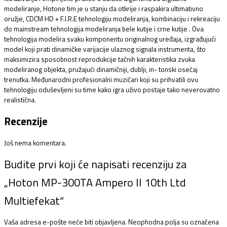
modeliranje, Hotone tim je u stanju da otkrije i raspakira ultimativno
oružje, CDCM HD + F.I.R.E tehnologiju modeliranja, kombinaciju i rekreaciju
do mainstream tehnologija modeliranja bele kutije i crne kutije . Ova
tehnologija modelira svaku komponentu originalnog uređaja, izgrađujući
model koji prati dinamičke varijacije ulaznog signala instrumenta, što
maksimizira sposobnost reprodukcije tačnih karakteristika zvuka
modeliranog objekta, pružajući dinamičniji, dublji, in- tonski osećaj
trenutka. Međunarodni profesionalni muzičari koji su prihvatili ovu
tehnologiju oduševljeni su time kako igra uživo postaje tako neverovatno
realistična.
Recenzije
Još nema komentara.
Budite prvi koji će napisati recenziju za
„Hoton MP-300TA Ampero II 10th Ltd
Multiefekat“
Vaša adresa e-pošte neće biti objavljena.
Neophodna polja su označena