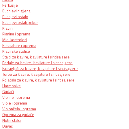
Perkusije
Bubnjevi higijena
Bubnjevi ostalo
Bubnjevi ostali pribor
Klaviri
Pianina i oprema
Midi kontroleri
Klavijature i oprema
Klavirske stolice
Stalci za klavire, klavijature I sintisajzere
Pedale za klavire, klavijature I sintisajzere
Ispravljači za klavire, klavijature I sintisajzere
Torbe za klavire, klavijature I sintisajzere
Pojačala za klavire, klavijature I sintisajzere
Harmonike
Gudači
Violine i oprema
Viole i oprema
Violončela i oprema
Oprema za gudače
Notni stalci
Duvači