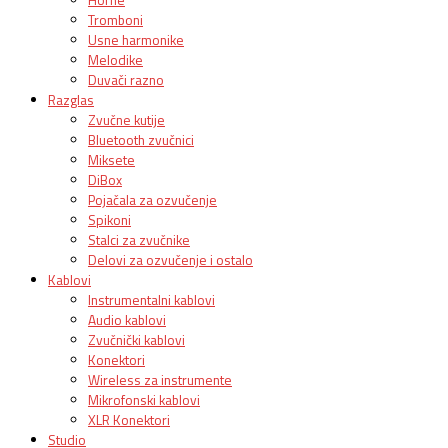
Tromboni
Usne harmonike
Melodike
Duvači razno
Razglas
Zvučne kutije
Bluetooth zvučnici
Miksete
DiBox
Pojačala za ozvučenje
Spikoni
Stalci za zvučnike
Delovi za ozvučenje i ostalo
Kablovi
Instrumentalni kablovi
Audio kablovi
Zvučnički kablovi
Konektori
Wireless za instrumente
Mikrofonski kablovi
XLR Konektori
Studio