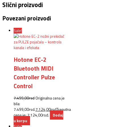
Slični proizvodi
Povezani proizvodi
Sale!
Hotone EC-2
Bluetooth MIDI
Controller Pulze
Control
7.499,00
rsd
Originalna cena je
bila:
7.499,00rsd.
7.124,00
rsd
Trenutna
cena je: 7.124,00rsd.
Dodaj
u korpu
Sale!