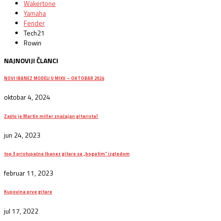
Wakertone
Yamaha
Fender
Tech21
Rowin
NAJNOVIJI ČLANCI
NOVI IBANEZ MODELI U MIXU – OKTOBAR 2024
oktobar 4, 2024
Zašto je Martin miller značajan gitarista?
jun 24, 2023
top 3 pristupačne Ibanez gitare sa „bogatim“ izgledom
februar 11, 2023
Kupovina prve gitare
jul 17, 2022