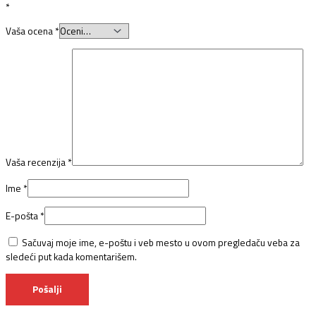
*
Vaša ocena
*
Vaša recenzija
*
Ime
*
E-pošta
*
Sačuvaj moje ime, e-poštu i veb mesto u ovom pregledaču veba za
sledeći put kada komentarišem.