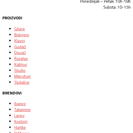
Ponedeljak – Petak: 10h-18h
Subota: 10-15h
PROIZVODI
Gitare
Bubnjevi
Klaviri
Gudači
Duvači
Razglas
Kablovi
Studio
Mikrofoni
Slušalice
BRENDOVI
Ibanez
Takamine
Laney
Kustom
Hartke