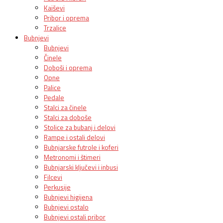
Kaiševi
Pribor i oprema
Trzalice
Bubnjevi
Bubnjevi
Činele
Doboši i oprema
Opne
Palice
Pedale
Stalci za činele
Stalci za doboše
Stolice za bubanj i delovi
Rampe i ostali delovi
Bubnjarske futrole i koferi
Metronomi i štimeri
Bubnjarski ključevi i inbusi
Filcevi
Perkusije
Bubnjevi higijena
Bubnjevi ostalo
Bubnjevi ostali pribor