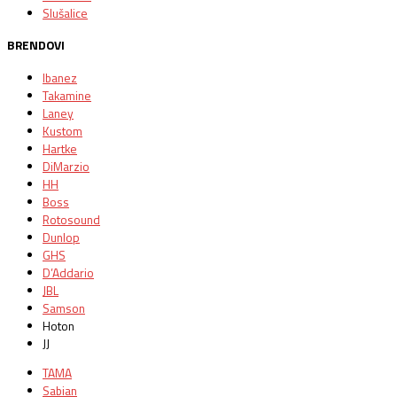
Slušalice
BRENDOVI
Ibanez
Takamine
Laney
Kustom
Hartke
DiMarzio
HH
Boss
Rotosound
Dunlop
GHS
D’Addario
JBL
Samson
Hoton
JJ
TAMA
Sabian