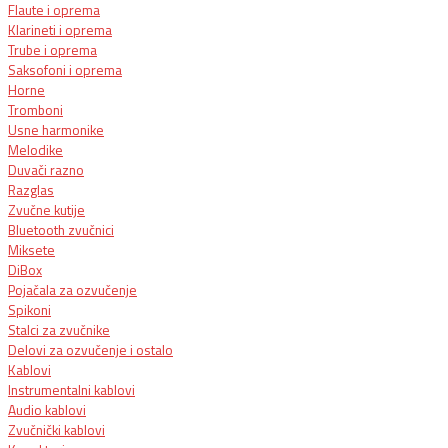
Flaute i oprema
Klarineti i oprema
Trube i oprema
Saksofoni i oprema
Horne
Tromboni
Usne harmonike
Melodike
Duvači razno
Razglas
Zvučne kutije
Bluetooth zvučnici
Miksete
DiBox
Pojačala za ozvučenje
Spikoni
Stalci za zvučnike
Delovi za ozvučenje i ostalo
Kablovi
Instrumentalni kablovi
Audio kablovi
Zvučnički kablovi