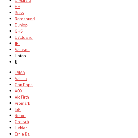
DiMarzio
HH
Boss
Rotosound
Dunlop
GHS
D’Addario
JBL
Samson
Hoton
JJ
TAMA
Sabian
Gon Bops
VOX
Vic Firth
Promark
ISK
Remo
Gretsch
Luthier
Ernie Ball