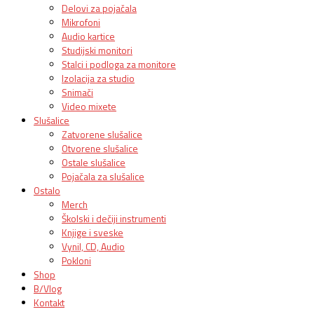
Delovi za pojačala
Mikrofoni
Audio kartice
Studijski monitori
Stalci i podloga za monitore
Izolacija za studio
Snimači
Video mixete
Slušalice
Zatvorene slušalice
Otvorene slušalice
Ostale slušalice
Pojačala za slušalice
Ostalo
Merch
Školski i dečiji instrumenti
Knjige i sveske
Vynil, CD, Audio
Pokloni
Shop
B/Vlog
Kontakt