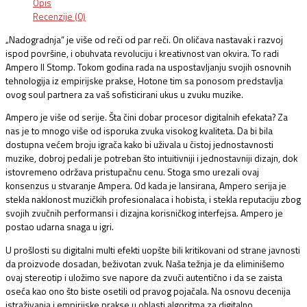
Opis
Recenzije (0)
„Nadogradnja“ je više od reči od par reči. On oličava nastavak i razvoj
ispod površine, i obuhvata revoluciju i kreativnost van okvira. To radi
Ampero II Stomp. Tokom godina rada na uspostavljanju svojih osnovnih
tehnologija iz empirijske prakse, Hotone tim sa ponosom predstavlja
ovog soul partnera za vaš sofisticirani ukus u zvuku muzike.
Ampero je više od serije. Šta čini dobar procesor digitalnih efekata? Za
nas je to mnogo više od isporuka zvuka visokog kvaliteta. Da bi bila
dostupna većem broju igrača kako bi uživala u čistoj jednostavnosti
muzike, dobroj pedali je potreban što intuitivniji i jednostavniji dizajn, dok
istovremeno održava pristupačnu cenu. Stoga smo urezali ovaj
konsenzus u stvaranje Ampera. Od kada je lansirana, Ampero serija je
stekla naklonost muzičkih profesionalaca i hobista, i stekla reputaciju zbog
svojih zvučnih performansi i dizajna korisničkog interfejsa. Ampero je
postao udarna snaga u igri.
U prošlosti su digitalni multi efekti uopšte bili kritikovani od strane javnosti
da proizvode dosadan, beživotan zvuk. Naša težnja je da eliminišemo
ovaj stereotip i uložimo sve napore da zvuči autentično i da se zaista
oseća kao ono što biste osetili od pravog pojačala. Na osnovu decenija
istraživanja i empirijske prakse u oblasti algoritma za digitalno