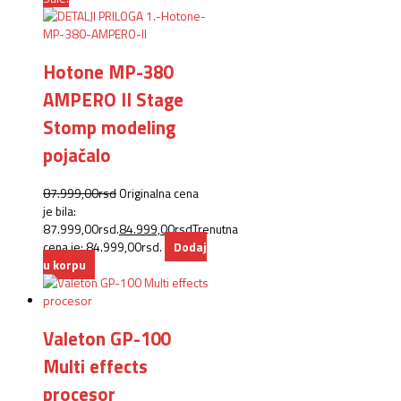
Hotone MP-380
AMPERO II Stage
Stomp modeling
pojačalo
87.999,00
rsd
Originalna cena
je bila:
87.999,00rsd.
84.999,00
rsd
Trenutna
cena je: 84.999,00rsd.
Dodaj
u korpu
Valeton GP-100
Multi effects
procesor