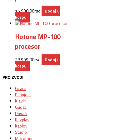
15.990,00
rsd
Dodaj u
korpu
Hotone MP-100
procesor
38.999,00
rsd
Dodaj u
korpu
PROIZVODI
Gitare
Bubnjevi
Klaviri
Gudači
Duvači
Razglas
Kablovi
Studio
Mikrofoni