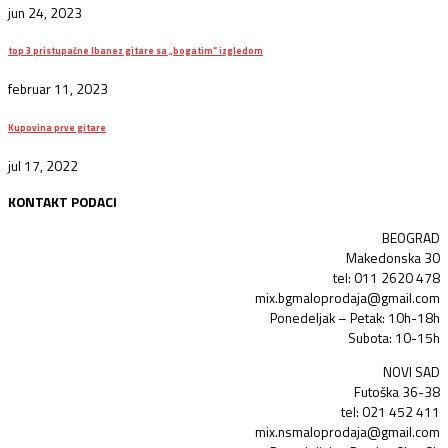
jun 24, 2023
top 3 pristupačne Ibanez gitare sa „bogatim“ izgledom
februar 11, 2023
Kupovina prve gitare
jul 17, 2022
KONTAKT PODACI
BEOGRAD
Makedonska 30
tel: 011 2620 478
mix.bgmaloprodaja@gmail.com
Ponedeljak – Petak: 10h-18h
Subota: 10-15h
NOVI SAD
Futoška 36-38
tel: 021 452 411
mix.nsmaloprodaja@gmail.com