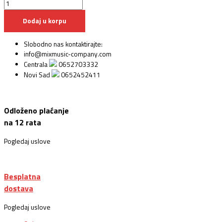
Dodaj u korpu
Slobodno nas kontaktirajte:
info@mixmusic-company.com
Centrala
0652703332
Novi Sad
0652452411
Odloženo plaćanje
na 12 rata
Pogledaj uslove
Besplatna
dostava
Pogledaj uslove