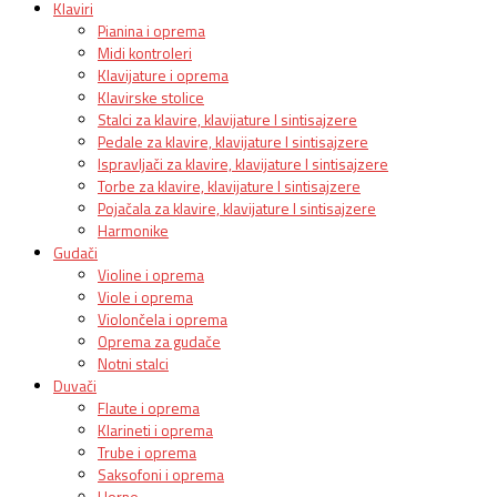
Klaviri
Pianina i oprema
Midi kontroleri
Klavijature i oprema
Klavirske stolice
Stalci za klavire, klavijature I sintisajzere
Pedale za klavire, klavijature I sintisajzere
Ispravljači za klavire, klavijature I sintisajzere
Torbe za klavire, klavijature I sintisajzere
Pojačala za klavire, klavijature I sintisajzere
Harmonike
Gudači
Violine i oprema
Viole i oprema
Violončela i oprema
Oprema za gudače
Notni stalci
Duvači
Flaute i oprema
Klarineti i oprema
Trube i oprema
Saksofoni i oprema
Horne