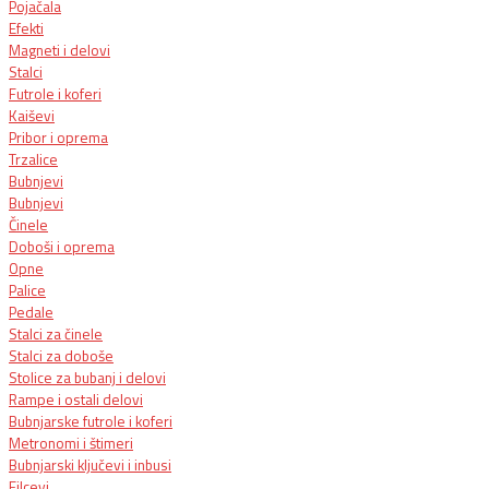
Pojačala
Efekti
Magneti i delovi
Stalci
Futrole i koferi
Kaiševi
Pribor i oprema
Trzalice
Bubnjevi
Bubnjevi
Činele
Doboši i oprema
Opne
Palice
Pedale
Stalci za činele
Stalci za doboše
Stolice za bubanj i delovi
Rampe i ostali delovi
Bubnjarske futrole i koferi
Metronomi i štimeri
Bubnjarski ključevi i inbusi
Filcevi