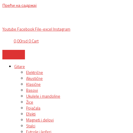
Пређи на садржај
BG, Makedonska 30,
011 2620478, PON/PET: 10/18h, SUB: 10/
15h| NS,
Futoška 36-38,
021 452411, 10-18h, SUB 10h-15h
| VEL:
025703127
|
info@mixmusic-company.com
|
Youtube
Facebook
File-excel
Instagram
0,00
rsd
0
Cart
Gitare
Električne
Akustične
Klasične
Basovi
Ukulele i mandoline
Žice
Pojačala
Efekti
Magneti i delovi
Stalci
Futrole i koferi