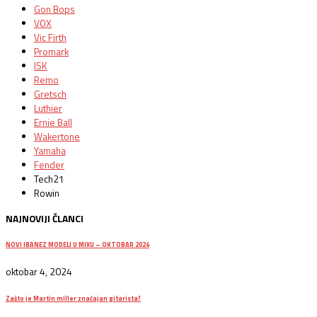
Gon Bops
VOX
Vic Firth
Promark
ISK
Remo
Gretsch
Luthier
Ernie Ball
Wakertone
Yamaha
Fender
Tech21
Rowin
NAJNOVIJI ČLANCI
NOVI IBANEZ MODELI U MIXU – OKTOBAR 2024
oktobar 4, 2024
Zašto je Martin miller značajan gitarista?