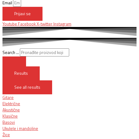
Email
Prijavi se
Youtube
Facebook
X-twitter
Instagram
Search ...
Results
See all results
Gitare
Električne
Akustične
Klasične
Basovi
Ukulele i mandoline
Žice