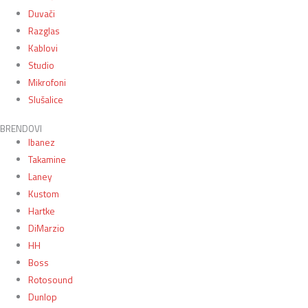
Duvači
Razglas
Kablovi
Studio
Mikrofoni
Slušalice
BRENDOVI
Ibanez
Takamine
Laney
Kustom
Hartke
DiMarzio
HH
Boss
Rotosound
Dunlop