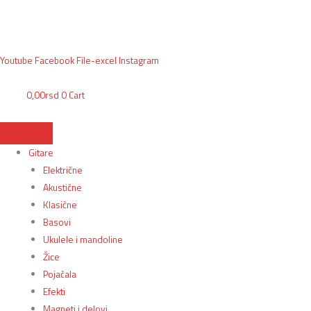
Пређи
Hotone
Search
Originalna
Trenutna
BG, Makedonska 30,
011 2620478, PON/PET: 10/18h, SUB: 10/
15h| NS,
на
MP-
...
cena
cena
Futoška 36-38,
021 452411, 10-18h, SUB 10h-15h
| VEL:
025703127
|
садржај
50MG
je
je:
info@mixmusic-company.com
|
Ampero
bila:
59.849,00rsd.
Youtube
Facebook
File-excel
Instagram
Mini
62.999,00rsd.
Amp
0,00
rsd
0
Cart
Efekat
za
gitaru
Gitare
količina
Električne
Akustične
Klasične
Basovi
Ukulele i mandoline
Žice
Pojačala
Efekti
Magneti i delovi