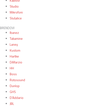
Kablovi
Studio
Mikrofoni
Slušalice
BRENDOVI
Ibanez
Takamine
Laney
Kustom
Hartke
DiMarzio
HH
Boss
Rotosound
Dunlop
GHS
D’Addario
JBL