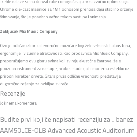
Treble nalaze se na dohvat ruke i omogućavaju brzu zvučnu optimizaciju.
Chrome die-cast mašinice sa 18:1 odnosom prenosa daju stabilno drženje
štimovanja, što je posebno važno tokom nastupa i snimanja.
Zaključak Mix Music Company
Ovo je odličan izbor za levoručne muzičare koji žele vrhunski balans tona,
ergonomije i vizuelne atraktivnosti. Kao prodavnica Mix Music Company,
preporučujemo ovu gitaru svima koji sviraju akustične žanrove, žele
pouzdan instrument za nastupe, probe i studio, ali i modernu estetiku uz
prirodni karakter drveta. Gitara pruža odličnu vrednost i predstavlja
dugoročno rešenje za ozbiljne svirače.
Recenzije
Još nema komentara.
Budite prvi koji će napisati recenziju za „Ibanez
AAM50LCE-OLB Advanced Acoustic Auditorium