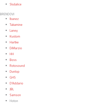
Slušalice
BRENDOVI
Ibanez
Takamine
Laney
Kustom
Hartke
DiMarzio
HH
Boss
Rotosound
Dunlop
GHS
D’Addario
JBL
Samson
Hoton