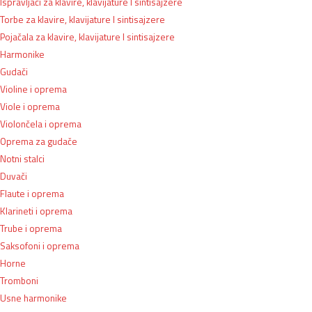
Ispravljači za klavire, klavijature I sintisajzere
Torbe za klavire, klavijature I sintisajzere
Pojačala za klavire, klavijature I sintisajzere
Harmonike
Gudači
Violine i oprema
Viole i oprema
Violončela i oprema
Oprema za gudače
Notni stalci
Duvači
Flaute i oprema
Klarineti i oprema
Trube i oprema
Saksofoni i oprema
Horne
Tromboni
Usne harmonike