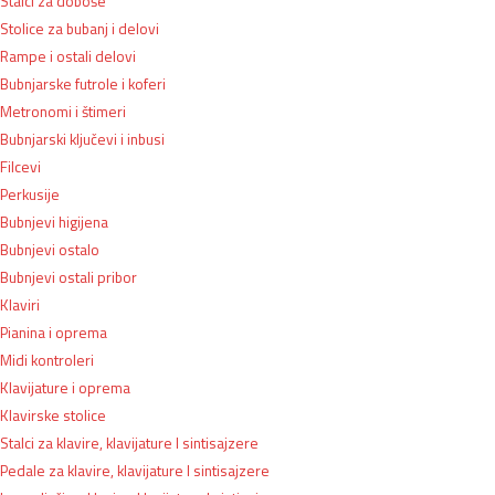
Stalci za doboše
Stolice za bubanj i delovi
Rampe i ostali delovi
Bubnjarske futrole i koferi
Metronomi i štimeri
Bubnjarski ključevi i inbusi
Filcevi
Perkusije
Bubnjevi higijena
Bubnjevi ostalo
Bubnjevi ostali pribor
Klaviri
Pianina i oprema
Midi kontroleri
Klavijature i oprema
Klavirske stolice
Stalci za klavire, klavijature I sintisajzere
Pedale za klavire, klavijature I sintisajzere