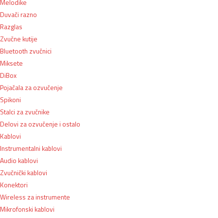
Melodike
Duvači razno
Razglas
Zvučne kutije
Bluetooth zvučnici
Miksete
DiBox
Pojačala za ozvučenje
Spikoni
Stalci za zvučnike
Delovi za ozvučenje i ostalo
Kablovi
Instrumentalni kablovi
Audio kablovi
Zvučnički kablovi
Konektori
Wireless za instrumente
Mikrofonski kablovi