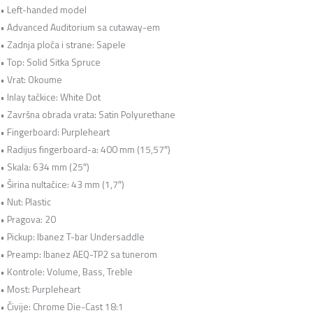
• Left-handed model
• Advanced Auditorium sa cutaway-em
• Zadnja ploča i strane: Sapele
• Top: Solid Sitka Spruce
• Vrat: Okoume
• Inlay tačkice: White Dot
• Završna obrada vrata: Satin Polyurethane
• Fingerboard: Purpleheart
• Radijus fingerboard-a: 400 mm (15,57″)
• Skala: 634 mm (25″)
• Širina nultačice: 43 mm (1,7″)
• Nut: Plastic
• Pragova: 20
• Pickup: Ibanez T-bar Undersaddle
• Preamp: Ibanez AEQ-TP2 sa tunerom
• Kontrole: Volume, Bass, Treble
• Most: Purpleheart
• Čivije: Chrome Die-Cast 18:1