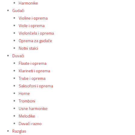
Harmonike
Gudači
Violine i oprema
Viole i oprema
Violončela i oprema
Oprema za gudače
Notni stalci
Duvači
Flaute i oprema
Klarineti i oprema
Trube i oprema
Saksofoni i oprema
Horne
Tromboni
Usne harmonike
Melodike
Duvači razno
Razglas