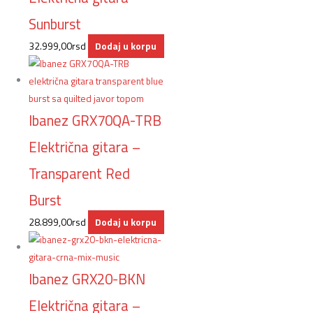
Sunburst
32.999,00
rsd
Dodaj u korpu
Ibanez GRX70QA-TRB
Električna gitara –
Transparent Red
Burst
28.899,00
rsd
Dodaj u korpu
Ibanez GRX20-BKN
Električna gitara –