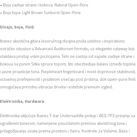
• Boja zadnje strane i bokova: Natural Open-Pore
• Boja topa: Light Brown Sunburst Open-Pore
Dizajn, boja, finiš
Ibanez akustična gitara levoručnog dizajna pruža udobno i inspirativno
sviračko iskustvo u Advanced Auditorium formatu, uz elegantni cutaway koji
olakšava pristup višim pozicijama. Telo se sastoji od sapele zadnje strane i
bokova sa punim Sitka spruce topom, što obezbeđuje balans između topline
i jasne projekcije tona. Purpleheart fingerboard i most doprinose stabilnosti,
vizuelnoj prefinjenosti i prijatnom osećaju pod prstima, dok open-pore finiš
omogućava prirodnu vibraciju drveta i estetski premium izgled.
Elektronika, Hardware
Elektronika uključuje Ibanez T-bar Undersaddle pickup i AEQ-TP2 preamp sa
ugrađenim tunerom, namenjene pouzdanom prenosu akustičnog tona i
prilagođavanju zvuka prema prostoru i žanru. Kontrole za Volume, Bass i