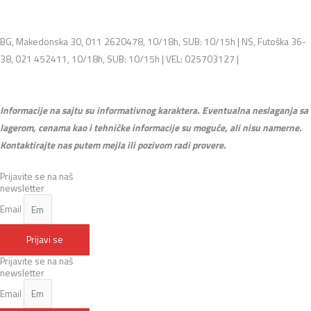
BG, Makedonska 30, 011 2620478, 10/18h, SUB: 10/15h | NS, Futoška 36-
38, 021 452411, 10/18h, SUB: 10/15h | VEL: 025703127 |
info@mixmusic-
company.com
Informacije na sajtu su informativnog karaktera. Eventualna neslaganja sa
lagerom, cenama kao i tehničke informacije su moguće, ali nisu namerne.
Kontaktirajte nas putem mejla ili pozivom radi provere.
Prijavite se na naš
newsletter
Email
Prijavi se
Prijavite se na naš
newsletter
Email