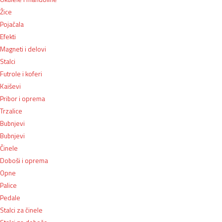
Žice
Pojačala
Efekti
Magneti i delovi
Stalci
Futrole i koferi
Kaiševi
Pribor i oprema
Trzalice
Bubnjevi
Bubnjevi
Činele
Doboši i oprema
Opne
Palice
Pedale
Stalci za činele