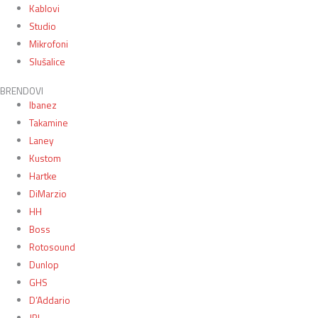
Kablovi
Studio
Mikrofoni
Slušalice
BRENDOVI
Ibanez
Takamine
Laney
Kustom
Hartke
DiMarzio
HH
Boss
Rotosound
Dunlop
GHS
D’Addario