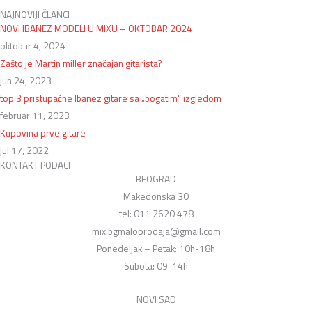
NAJNOVIJI ČLANCI
NOVI IBANEZ MODELI U MIXU – OKTOBAR 2024
oktobar 4, 2024
Zašto je Martin miller značajan gitarista?
jun 24, 2023
top 3 pristupačne Ibanez gitare sa „bogatim“ izgledom
februar 11, 2023
Kupovina prve gitare
jul 17, 2022
KONTAKT PODACI
BEOGRAD
Makedonska 30
tel: 011 2620 478
mix.bgmaloprodaja@gmail.com
Ponedeljak – Petak: 10h-18h
Subota: 09-14h
NOVI SAD