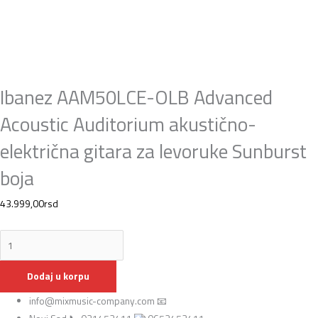
Ibanez AAM50LCE-OLB Advanced
Acoustic Auditorium akustično-
električna gitara za levoruke Sunburst
boja
43.999,00
rsd
Dodaj u korpu
info@mixmusic-company.com 📧