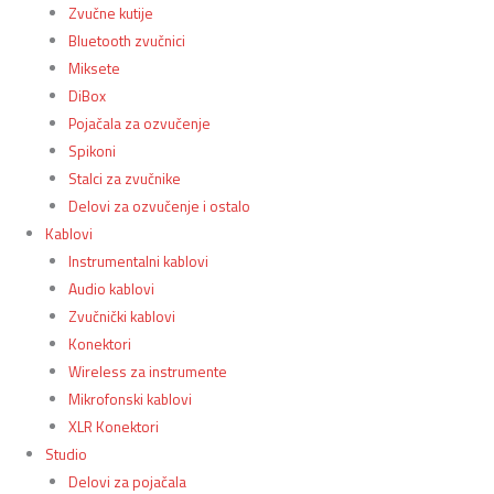
Zvučne kutije
Bluetooth zvučnici
Miksete
DiBox
Pojačala za ozvučenje
Spikoni
Stalci za zvučnike
Delovi za ozvučenje i ostalo
Kablovi
Instrumentalni kablovi
Audio kablovi
Zvučnički kablovi
Konektori
Wireless za instrumente
Mikrofonski kablovi
XLR Konektori
Studio
Delovi za pojačala