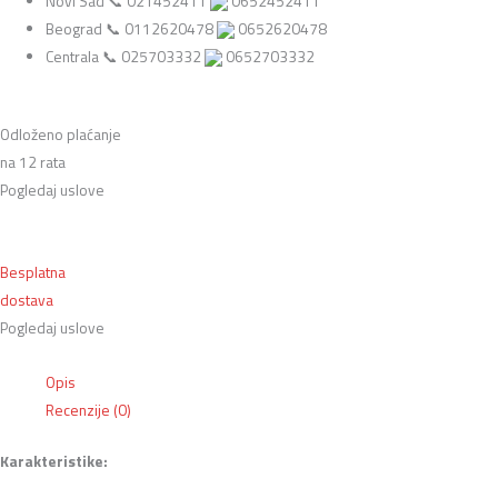
Novi Sad 📞 021452411
0652452411
Beograd 📞 0112620478
0652620478
Centrala 📞 025703332
0652703332
Odloženo plaćanje
na 12 rata
Pogledaj uslove
Besplatna
dostava
Pogledaj uslove
Opis
Recenzije (0)
Karakteristike: