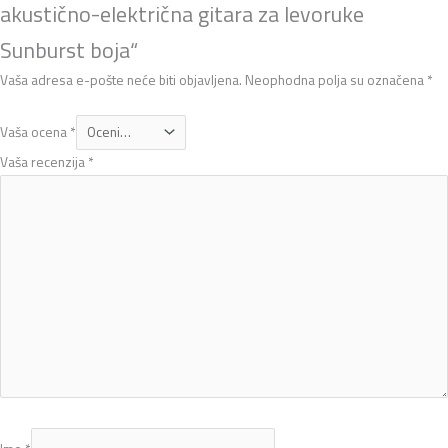
akustično-električna gitara za levoruke
Sunburst boja“
Vaša adresa e-pošte neće biti objavljena.
Neophodna polja su označena
*
Vaša ocena
*
Vaša recenzija
*