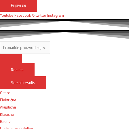
Prijavi se
Youtube
Facebook
X-twitter
Instagram
Results
See all results
Gitare
Električne
Akustične
Klasične
Basovi
Ukulele i mandoline