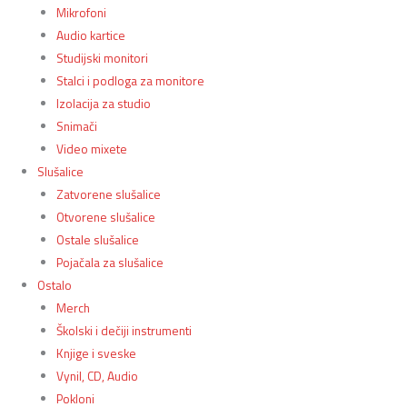
Mikrofoni
Audio kartice
Studijski monitori
Stalci i podloga za monitore
Izolacija za studio
Snimači
Video mixete
Slušalice
Zatvorene slušalice
Otvorene slušalice
Ostale slušalice
Pojačala za slušalice
Ostalo
Merch
Školski i dečiji instrumenti
Knjige i sveske
Vynil, CD, Audio
Pokloni