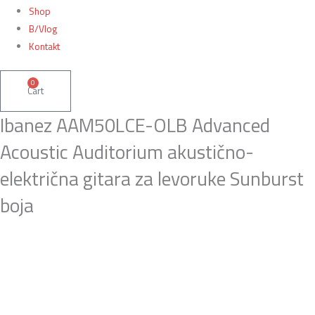
Shop
B/Vlog
Kontakt
0
Cart
Ibanez AAM50LCE-OLB Advanced
Acoustic Auditorium akustično-
električna gitara za levoruke Sunburst
boja