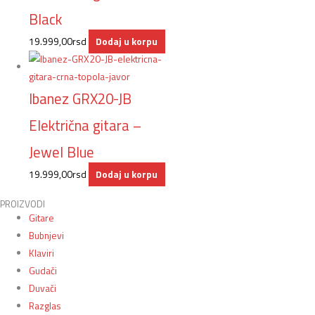
Black
19.999,00
rsd
Dodaj u korpu
Ibanez GRX20-JB
Električna gitara –
Jewel Blue
19.999,00
rsd
Dodaj u korpu
PROIZVODI
Gitare
Bubnjevi
Klaviri
Gudači
Duvači
Razglas