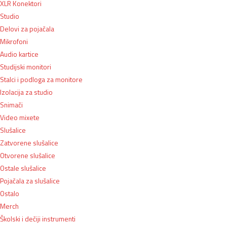
XLR Konektori
Studio
Delovi za pojačala
Mikrofoni
Audio kartice
Studijski monitori
Stalci i podloga za monitore
Izolacija za studio
Snimači
Video mixete
Slušalice
Zatvorene slušalice
Otvorene slušalice
Ostale slušalice
Pojačala za slušalice
Ostalo
Merch
Školski i dečiji instrumenti