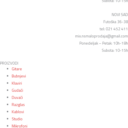
Subota: 10-15h
NOVI SAD
Futoška 36-38
tel: 021 452 411
mix.nsmaloprodaja@gmail.com
Ponedeljak – Petak: 10h-18h
Subota: 10-15h
PROIZVODI
Gitare
Bubnjevi
Klaviri
Gudači
Duvači
Razglas
Kablovi
Studio
Mikrofoni