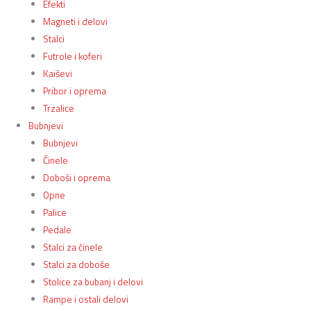
Efekti
Magneti i delovi
Stalci
Futrole i koferi
Kaiševi
Pribor i oprema
Trzalice
Bubnjevi
Bubnjevi
Činele
Doboši i oprema
Opne
Palice
Pedale
Stalci za činele
Stalci za doboše
Stolice za bubanj i delovi
Rampe i ostali delovi