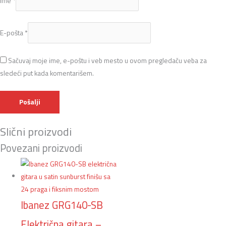
Ime
*
E-pošta
*
Sačuvaj moje ime, e-poštu i veb mesto u ovom pregledaču veba za
sledeći put kada komentarišem.
Slični proizvodi
Povezani proizvodi
Ibanez GRG140-SB
Električna gitara –