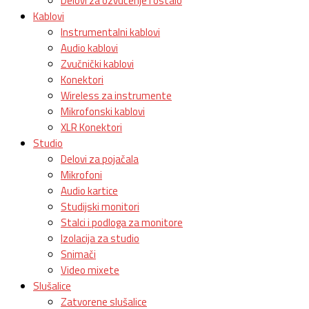
Delovi za ozvučenje i ostalo
Kablovi
Instrumentalni kablovi
Audio kablovi
Zvučnički kablovi
Konektori
Wireless za instrumente
Mikrofonski kablovi
XLR Konektori
Studio
Delovi za pojačala
Mikrofoni
Audio kartice
Studijski monitori
Stalci i podloga za monitore
Izolacija za studio
Snimači
Video mixete
Slušalice
Zatvorene slušalice