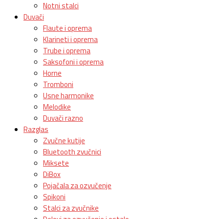
Notni stalci
Duvači
Flaute i oprema
Klarineti i oprema
Trube i oprema
Saksofoni i oprema
Horne
Tromboni
Usne harmonike
Melodike
Duvači razno
Razglas
Zvučne kutije
Bluetooth zvučnici
Miksete
DiBox
Pojačala za ozvučenje
Spikoni
Stalci za zvučnike