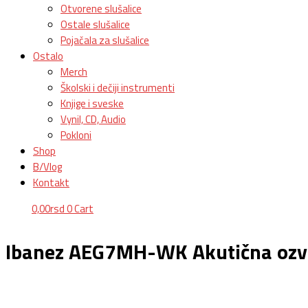
Otvorene slušalice
Ostale slušalice
Pojačala za slušalice
Ostalo
Merch
Školski i dečiji instrumenti
Knjige i sveske
Vynil, CD, Audio
Pokloni
Shop
B/Vlog
Kontakt
0,00
rsd
0
Cart
Ibanez AEG7MH-WK Akutična ozvu