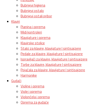
Bubnjevi higijena
Bubnjevi ostalo
Bubnjevi ostali pribor
Klaviri
Pianina i oprema
Midi kontroleri
Klavijature i oprema
Klavirske stolice
Stalci za klavire, klavijature I sintisajzere
Pedale za klavire, klavijature I sintisajzere
Ispravljači za klavire, klavijature I sintisajzere
Torbe za klavire, klavijature I sintisajzere
Pojačala za klavire, klavijature I sintisajzere
Harmonike
Gudači
Violine i oprema
Viole i oprema
Violončela i oprema
Oprema za gudače