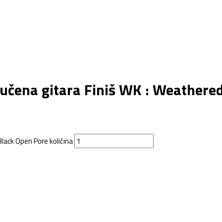
čena gitara Finiš WK : Weathered
ack Open Pore količina