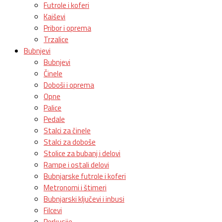
Futrole i koferi
Kaiševi
Pribor i oprema
Trzalice
Bubnjevi
Bubnjevi
Činele
Doboši i oprema
Opne
Palice
Pedale
Stalci za činele
Stalci za doboše
Stolice za bubanj i delovi
Rampe i ostali delovi
Bubnjarske futrole i koferi
Metronomi i štimeri
Bubnjarski ključevi i inbusi
Filcevi
Perkusije