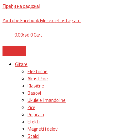
Пређи на садржај
BG, Makedonska 30,
011 2620478, PON/PET: 10/18h, SUB: 10/
15h| NS
Youtube
Facebook
File-excel
Instagram
0,00
rsd
0
Cart
Gitare
Električne
Akustične
Klasične
Basovi
Ukulele i mandoline
Žice
Pojačala
Efekti
Magneti i delovi
Stalci