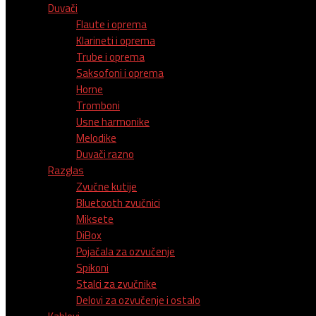
Duvači
Flaute i oprema
Klarineti i oprema
Trube i oprema
Saksofoni i oprema
Horne
Tromboni
Usne harmonike
Melodike
Duvači razno
Razglas
Zvučne kutije
Bluetooth zvučnici
Miksete
DiBox
Pojačala za ozvučenje
Spikoni
Stalci za zvučnike
Delovi za ozvučenje i ostalo