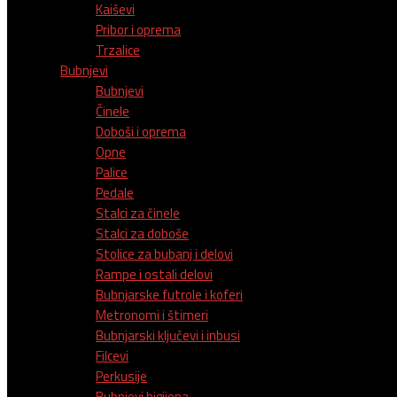
Kaiševi
Pribor i oprema
Trzalice
Bubnjevi
Bubnjevi
Činele
Doboši i oprema
Opne
Palice
Pedale
Stalci za činele
Stalci za doboše
Stolice za bubanj i delovi
Rampe i ostali delovi
Bubnjarske futrole i koferi
Metronomi i štimeri
Bubnjarski ključevi i inbusi
Filcevi
Perkusije
Bubnjevi higijena