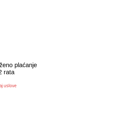
ženo plaćanje
2 rata
aj uslove