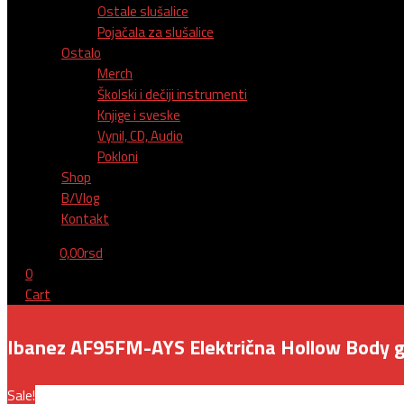
Ostale slušalice
Pojačala za slušalice
Ostalo
Merch
Školski i dečiji instrumenti
Knjige i sveske
Vynil, CD, Audio
Pokloni
Shop
B/Vlog
Kontakt
0,00
rsd
0
Cart
Ibanez AF95FM-AYS Električna Hollow Body g
Sale!