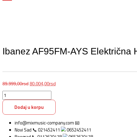
Ibanez AF95FM-AYS Električna H
89.999,00
rsd
80.004,00
rsd
Dodaj u korpu
info@mixmusic-company.com 📧
Novi Sad 📞 021452411
0652452411
Beograd 📞 0112620478
0652620478