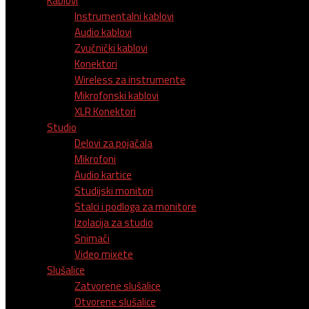
Kablovi
Instrumentalni kablovi
Audio kablovi
Zvučnički kablovi
Konektori
Wireless za instrumente
Mikrofonski kablovi
XLR Konektori
Studio
Delovi za pojačala
Mikrofoni
Audio kartice
Studijski monitori
Stalci i podloga za monitore
Izolacija za studio
Snimači
Video mixete
Slušalice
Zatvorene slušalice
Otvorene slušalice