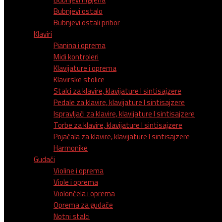
Bubnjevi ostalo
Bubnjevi ostali pribor
Klaviri
Pianina i oprema
Midi kontroleri
Klavijature i oprema
Klavirske stolice
Stalci za klavire, klavijature I sintisajzere
Pedale za klavire, klavijature I sintisajzere
Ispravljači za klavire, klavijature I sintisajzere
Torbe za klavire, klavijature I sintisajzere
Pojačala za klavire, klavijature I sintisajzere
Harmonike
Gudači
Violine i oprema
Viole i oprema
Violončela i oprema
Oprema za gudače
Notni stalci