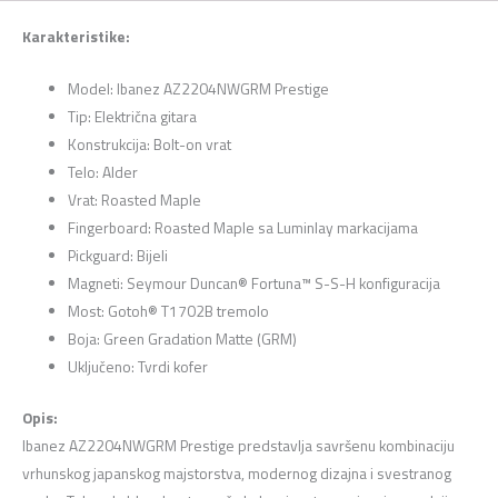
Karakteristike:
Model: Ibanez AZ2204NWGRM Prestige
Tip: Električna gitara
Konstrukcija: Bolt-on vrat
Telo: Alder
Vrat: Roasted Maple
Fingerboard: Roasted Maple sa Luminlay markacijama
Pickguard: Bijeli
Magneti: Seymour Duncan® Fortuna™ S-S-H konfiguracija
Most: Gotoh® T1702B tremolo
Boja: Green Gradation Matte (GRM)
Uključeno: Tvrdi kofer
Opis:
Ibanez AZ2204NWGRM Prestige predstavlja savršenu kombinaciju
vrhunskog japanskog majstorstva, modernog dizajna i svestranog