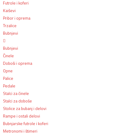
Futrole i koferi
Kaiševi
Pribor i oprema
Trzalice
Bubnjevi
Bubnjevi
Činele
Doboši i oprema
Opne
Palice
Pedale
Stalci za činele
Stalci za doboše
Stolice za bubanj i delovi
Rampe i ostali delovi
Bubnjarske futrole i koferi
Metronomi i štimeri