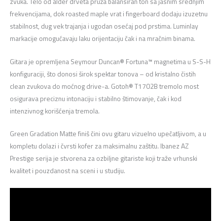
zvuka. Telo od alder drveta pruža balansiran ton sa jasnim srednjim
frekvencijama, dok roasted maple vrat i fingerboard dodaju izuzetnu
stabilnost, dug vek trajanja i ugodan osećaj pod prstima. Luminlay
markacije omogućavaju laku orijentaciju čak i na mračnim binama.
Gitara je opremljena Seymour Duncan® Fortuna™ magnetima u S-S-H
konfiguraciji, što donosi širok spektar tonova – od kristalno čistih
clean zvukova do moćnog drive-a. Gotoh® T1702B tremolo most
osigurava preciznu intonaciju i stabilno štimovanje, čak i kod
intenzivnog korišćenja tremola.
Green Gradation Matte finiš čini ovu gitaru vizuelno upečatljivom, a u
kompletu dolazi i čvrsti kofer za maksimalnu zaštitu. Ibanez AZ
Prestige serija je stvorena za ozbiljne gitariste koji traže vrhunski
kvalitet i pouzdanost na sceni i u studiju.