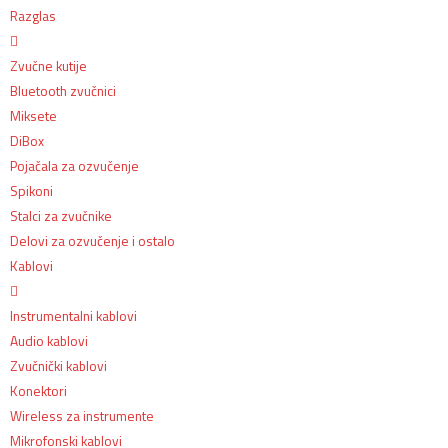
Razglas
Zvučne kutije
Bluetooth zvučnici
Miksete
DiBox
Pojačala za ozvučenje
Spikoni
Stalci za zvučnike
Delovi za ozvučenje i ostalo
Kablovi
Instrumentalni kablovi
Audio kablovi
Zvučnički kablovi
Konektori
Wireless za instrumente
Mikrofonski kablovi