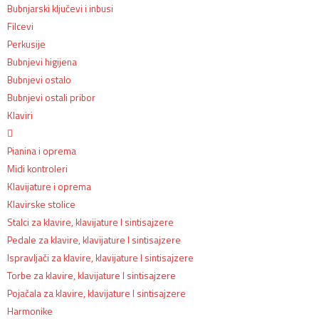
Bubnjarski ključevi i inbusi
Filcevi
Perkusije
Bubnjevi higijena
Bubnjevi ostalo
Bubnjevi ostali pribor
Klaviri
Pianina i oprema
Midi kontroleri
Klavijature i oprema
Klavirske stolice
Stalci za klavire, klavijature I sintisajzere
Pedale za klavire, klavijature I sintisajzere
Ispravljači za klavire, klavijature I sintisajzere
Torbe za klavire, klavijature I sintisajzere
Pojačala za klavire, klavijature I sintisajzere
Harmonike