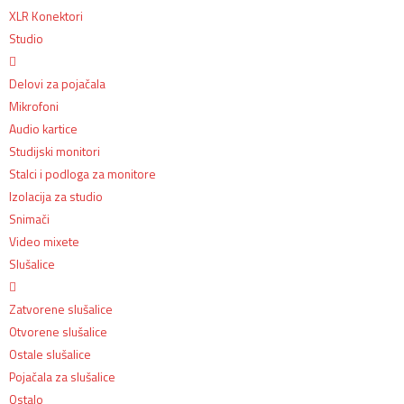
XLR Konektori
Studio
Delovi za pojačala
Mikrofoni
Audio kartice
Studijski monitori
Stalci i podloga za monitore
Izolacija za studio
Snimači
Video mixete
Slušalice
Zatvorene slušalice
Otvorene slušalice
Ostale slušalice
Pojačala za slušalice
Ostalo