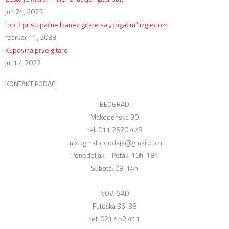
jun 24, 2023
top 3 pristupačne Ibanez gitare sa „bogatim“ izgledom
februar 11, 2023
Kupovina prve gitare
jul 17, 2022
KONTAKT PODACI
BEOGRAD
Makedonska 30
tel: 011 2620 478
mix.bgmaloprodaja@gmail.com
Ponedeljak – Petak: 10h-18h
Subota: 09-14h
NOVI SAD
Futoška 36-38
tel: 021 452 411