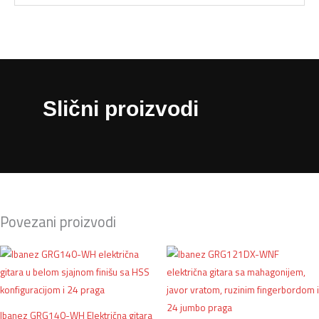
Slični proizvodi
Povezani proizvodi
Ibanez GRG140-WH Električna gitara