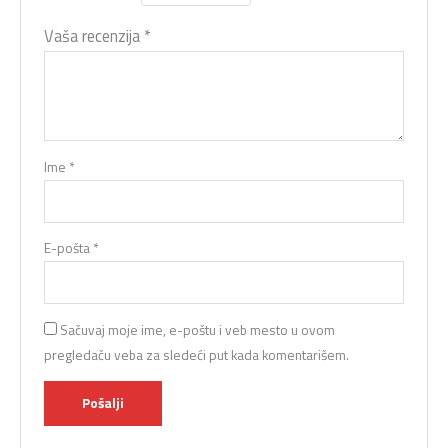
Vaša recenzija
*
Ime
*
E-pošta
*
Sačuvaj moje ime, e-poštu i veb mesto u ovom
pregledaču veba za sledeći put kada komentarišem.