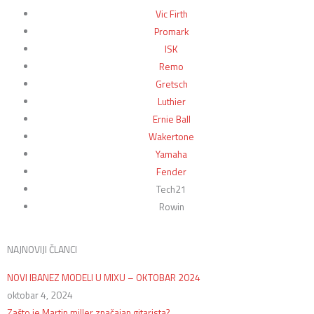
Vic Firth
Promark
ISK
Remo
Gretsch
Luthier
Ernie Ball
Wakertone
Yamaha
Fender
Tech21
Rowin
NAJNOVIJI ČLANCI
NOVI IBANEZ MODELI U MIXU – OKTOBAR 2024
oktobar 4, 2024
Zašto je Martin miller značajan gitarista?