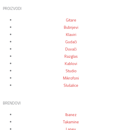
PROIZVODI
Gitare
Bubnjevi
Klaviri
Gudači
Duvači
Razglas
Kablovi
Studio
Mikrofoni
Slušalice
BRENDOVI
Ibanez
Takamine
Laney