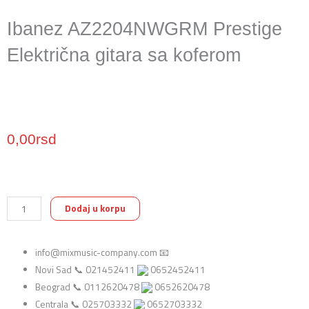
Ibanez AZ2204NWGRM Prestige
Električna gitara sa koferom
0,00
rsd
Ibanez
Dodaj u korpu
AZ2204NWGRM
Prestige
info@mixmusic-company.com 📧
Električna
Novi Sad 📞 021452411
0652452411
gitara
Beograd 📞 0112620478
0652620478
sa
Centrala 📞 025703332
0652703332
koferom