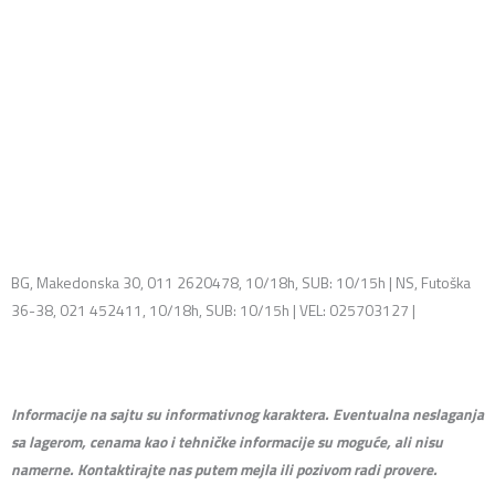
BG, Makedonska 30, 011 2620478, 10/18h, SUB: 10/15h | NS, Futoška
36-38, 021 452411, 10/18h, SUB: 10/15h | VEL: 025703127 |
info@mixmusic-company.com
Informacije na sajtu su informativnog karaktera. Eventualna neslaganja
sa lagerom, cenama kao i tehničke informacije su moguće, ali nisu
namerne. Kontaktirajte nas putem mejla ili pozivom radi provere.