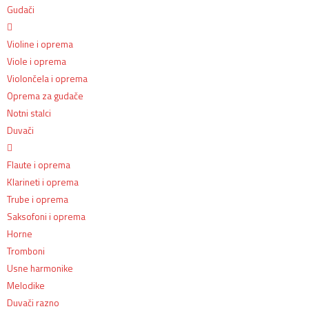
Gudači
Violine i oprema
Viole i oprema
Violončela i oprema
Oprema za gudače
Notni stalci
Duvači
Flaute i oprema
Klarineti i oprema
Trube i oprema
Saksofoni i oprema
Horne
Tromboni
Usne harmonike
Melodike
Duvači razno