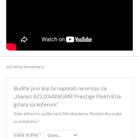
Još nema komentara.
Budite prvi koji će napisati recenziju za
„Ibanez AZ2204NWGRM Prestige Električna
gitara sa koferom“
Vaša adresa e-pošte neće biti objavljena.
Neophodna polja
su označena
*
Vaša ocena
*