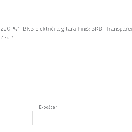
GRG220PA1-BKB Električna gitara Finiš: BKB : Transpar
načena
*
E-pošta
*