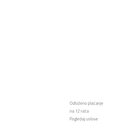
Odloženo plaćanje
na 12 rata
Pogledaj uslove