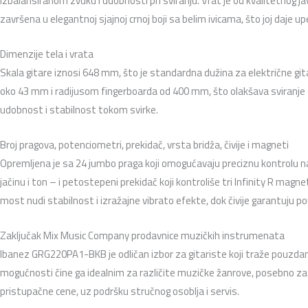
izbalansiranom zvuku i udobnosti pri sviranju. Vrat je od kvalitetnog ja
završena u elegantnoj sjajnoj crnoj boji sa belim ivicama, što joj daje upeč
Dimenzije tela i vrata
Skala gitare iznosi 648 mm, što je standardna dužina za električne gita
oko 43 mm i radijusom fingerboarda od 400 mm, što olakšava sviranje so
udobnost i stabilnost tokom svirke.
Broj pragova, potenciometri, prekidač, vrsta bridža, čivije i magneti
Opremljena je sa 24 jumbo praga koji omogućavaju preciznu kontrolu na
jačinu i ton – i petostepeni prekidač koji kontroliše tri Infinity R mag
most nudi stabilnost i izražajne vibrato efekte, dok čivije garantuju p
Zaključak Mix Music Company prodavnice muzičkih instrumenata
Ibanez GRG220PA1-BKB je odličan izbor za gitariste koji traže pouzda
mogućnosti čine ga idealnim za različite muzičke žanrove, posebno za r
pristupačne cene, uz podršku stručnog osoblja i servis.