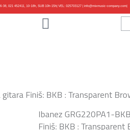
36-38,
021 452411, 10-18h, SUB 10h-15h
| VEL:
025703127
|
info@mixmusic-company.com
|
Klaviri
Gudači
Kablovi
Studio
Shop
B/Vlog
Kontakt
itara Finiš: BKB : Transparent Bro
Ibanez GRG220PA1-BKB E
Finiš: BKB : Transparent