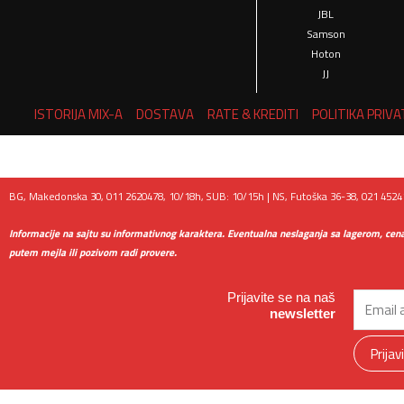
JBL
Samson
Hoton
JJ
ISTORIJA MIX-A
DOSTAVA
RATE & KREDITI
POLITIKA PRIV
BG, Makedonska 30, 011 2620478, 10/18h, SUB: 10/15h | NS, Futoška 36-38, 021 45241
Informacije na sajtu su informativnog karaktera. Eventualna neslaganja sa lagerom, cen
putem mejla ili pozivom radi provere.
Prijavite se na naš
Email
newsletter
Prijav