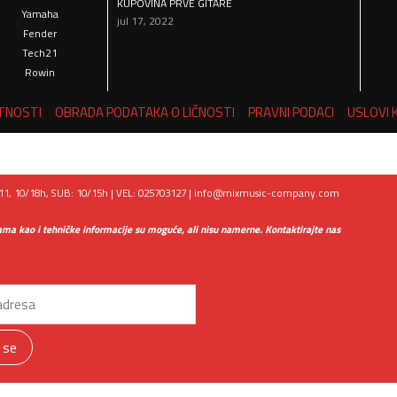
KUPOVINA PRVE GITARE
Yamaha
jul 17, 2022
Fender
Tech21
Rowin
ATNOSTI
OBRADA PODATAKA O LIČNOSTI
PRAVNI PODACI
USLOVI 
1, 10/18h, SUB: 10/15h | VEL: 025703127 |
info@mixmusic-company.com
ama kao i tehničke informacije su moguće, ali nisu namerne. Kontaktirajte nas
i se