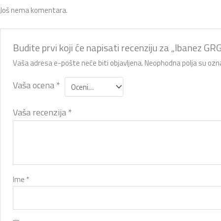
Još nema komentara.
Budite prvi koji će napisati recenziju za „Ibanez 
Vaša adresa e-pošte neće biti objavljena.
Neophodna polja su oz
Vaša ocena
*
Vaša recenzija
*
Ime
*