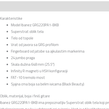
Opis
Recenzije (0)
Karakteristike
Model Ibanez GRG220PA1-BKB
Superstrat oblik tela
Telo od topole
Vrat od javora sa GRG profilom
Fingerboard od jatobe sa ajkulastim markerima
24 jumbo praga
Skala dužina 648 mm (25.5″)
Infinity R magneti u HSH konfiguraciji
FAT-10 tremolo most
Sjajna crna boja sa belim ivicama (Black Beauty)
Oblik, materijal, boja i finiš gitare
Ibanez GRG220PA1-BKB ima prepoznatljiv Superstrat oblik tela koji pruž