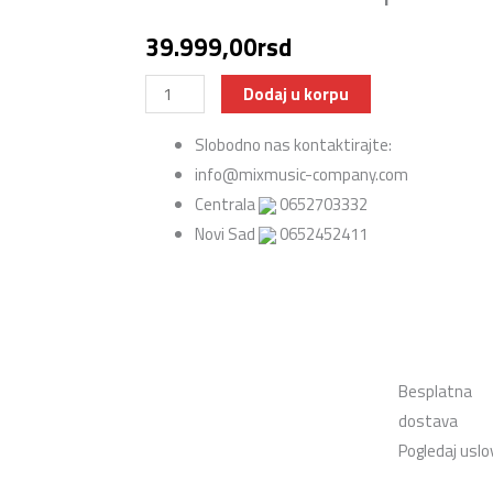
39.999,00
rsd
Ibanez
Dodaj u korpu
GRG220PA1-
Slobodno nas kontaktirajte:
BKB
info@mixmusic-company.com
Električna
Centrala
0652703332
gitara
Novi Sad
0652452411
Finiš:
BKB
:
Transparent
Brown
Black
Besplatna
Burst
dostava
količina
Pogledaj uslo