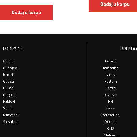
Dodaj u korpu
Dodaj u korpu
PROIZVODI
BRENDO
Gitare
Ibanez
Bubnjevi
Takamine
Klaviri
Laney
Gudači
Kustom
Duvači
Hartke
Razglas
DiMarzio
Kablovi
HH
Studio
Boss
Mikrofoni
Rotosound
Slušalice
Dunlop
GHS
D’Addario