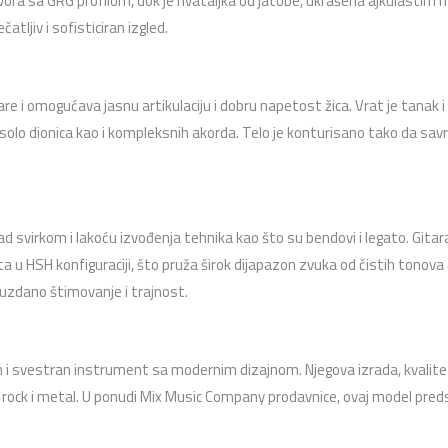
vora sa GRG profilom, dok je hvataljka od jatobe, ukrašena ajkulastim ma
atljiv i sofisticiran izgled.
re i omogućava jasnu artikulaciju i dobru napetost žica. Vrat je tanak 
lo dionica kao i kompleksnih akorda. Telo je konturisano tako da savrš
d svirkom i lakoću izvođenja tehnika kao što su bendovi i legato. Git
neta u HSH konfiguraciji, što pruža širok dijapazon zvuka od čistih tonov
ouzdano štimovanje i trajnost.
n i svestran instrument sa modernim dizajnom. Njegova izrada, kvalite
ock i metal. U ponudi Mix Music Company prodavnice, ovaj model predsta