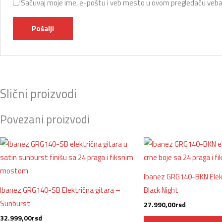
Sačuvaj moje ime, e-poštu i veb mesto u ovom pregledaču veba
Slični proizvodi
Povezani proizvodi
Ibanez GRG140-BKN Elekt
Ibanez GRG140-SB Električna gitara –
Black Night
Sunburst
27.990,00
rsd
32.999,00
rsd