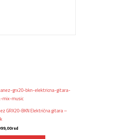
nez GRX20-BKN Električna gitara –
ck
999,00
rsd