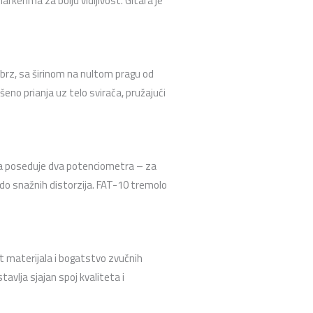
rkerima za bolju vidljivost. Gitara je
i brz, sa širinom na nultom pragu od
eno prianja uz telo svirača, pružajući
ara poseduje dva potenciometra – za
a do snažnih distorzija. FAT-10 tremolo
t materijala i bogatstvo zvučnih
vlja sjajan spoj kvaliteta i