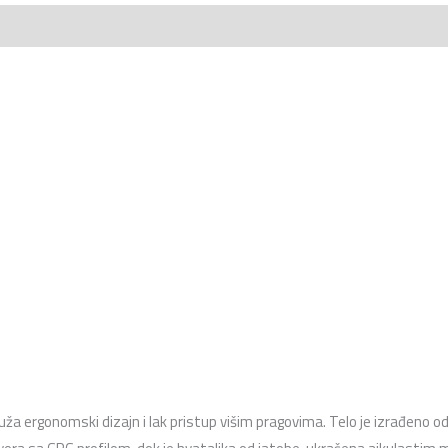
a ergonomski dizajn i lak pristup višim pragovima. Telo je izrađeno od