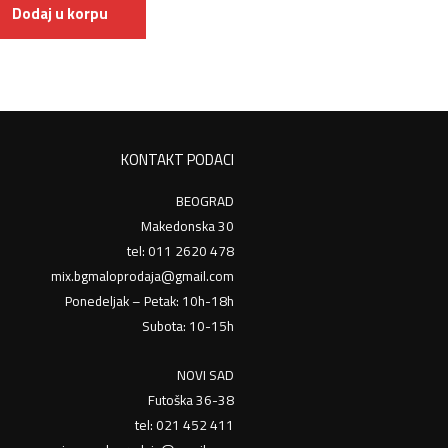
Dodaj u korpu
KONTAKT PODACI
BEOGRAD
Makedonska 30
tel: 011 2620 478
mix.bgmaloprodaja@gmail.com
Ponedeljak – Petak: 10h-18h
Subota: 10-15h
NOVI SAD
Futoška 36-38
tel: 021 452 411