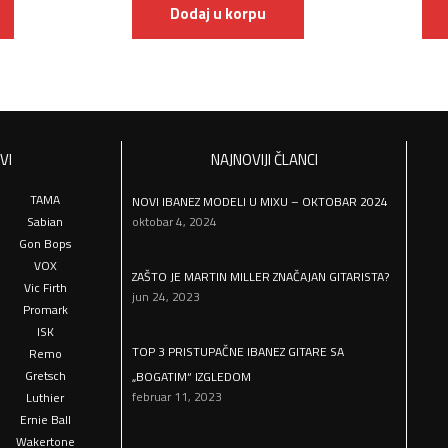
Dodaj u korpu
VI
NAJNOVIJI ČLANCI
TAMA
NOVI IBANEZ MODELI U MIXU – OKTOBAR 2024
Sabian
oktobar 4, 2024
Gon Bops
VOX
ZAŠTO JE MARTIN MILLER ZNAČAJAN GITARISTA?
Vic Firth
jun 24, 2023
Promark
ISK
TOP 3 PRISTUPAČNE IBANEZ GITARE SA
Remo
Gretsch
„BOGATIM“ IZGLEDOM
februar 11, 2023
Luthier
Ernie Ball
Wakertone